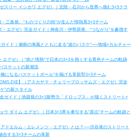
.EXE】（ゼスリー イシカワ エグゼ）｜北陸・石川から世界へ挑む3×3クラ
E】｜新潟・三条発。“ものづくりの街”が生んだ情熱系3×3チーム
スピナーズ・エグゼ）完全ガイド｜神奈川・伊勢原発、“つながり”を象徴す
EXE】完全ガイド｜湘南の海風とともに走る“波のバスケ”──地域×カルチャー
ーフマン エグゼ）｜“肉と情熱”で日本の3×3を熱くする異色チームの軌跡
3×3バスケットの新潮流
XE】“架け橋になるバスケットボール”を掲げる革新型3×3チーム
YBLOSSOMS.EXE】（アスカヤマ・チェリーブロッサムズ・エグゼ）完全
ケ”の新スタイル
.EXE】完全ガイド｜池袋発の3×3新勢力「ドロップス」が描くストリート×
（トウキョウ ダイム エグゼ）｜日本3×3界を牽引する“原点”チームの軌跡と
S.EXE】（アドエルム・エレメンツ・エグゼ）とは？──渋谷発のストリート
合する3×3チームの革新