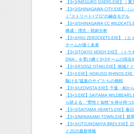
【3×3/MEGURO SIXERS.EX
【3×3/SHINAGAWA CITY
く“ストリート×プロ”の融合モデル
【3×3/SHINAGAWA CC WIL
構成・理念・戦術分析
【3×3/HIU ZEROCKETS.E
チームが描く未来
【3×3/TOKYO VERDY.EX
DNA」を受け継ぐ3×3チームの現在
【3×3/ESDGZ OTAKI.EXE】
【3×3.EXE】HOKUSO RHIN
駆ける“猛進のサイ”たちの挑戦
【3×3/LEOVISTA.EXE】千
【3×3.EXE】SAITAMA WIL
ら吠える、“野性と知性”を併せ持つ3
【3×3/SAITAMA HEARTS.EX
【3×3/MINAKAMI TOWN.E
【3×3/UTSUNOMIYA BREX
と2025最新情報