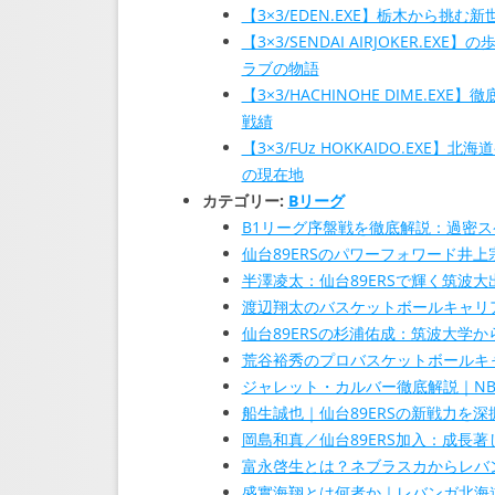
【3×3/EDEN.EXE】栃木から挑
【3×3/SENDAI AIRJOKER
ラブの物語
【3×3/HACHINOHE DIME.
戦績
【3×3/FUz HOKKAIDO.EX
の現在地
カテゴリー:
Bリーグ
B1リーグ序盤戦を徹底解説：過密
仙台89ERSのパワーフォワード井
半澤凌太：仙台89ERSで輝く筑波
渡辺翔太のバスケットボールキャリア
仙台89ERSの杉浦佑成：筑波大学か
荒谷裕秀のプロバスケットボールキャ
ジャレット・カルバー徹底解説｜NB
船生誠也｜仙台89ERSの新戦力を
岡島和真／仙台89ERS加入：成長
富永啓生とは？ネブラスカからレバン
盛實海翔とは何者か｜レバンガ北海