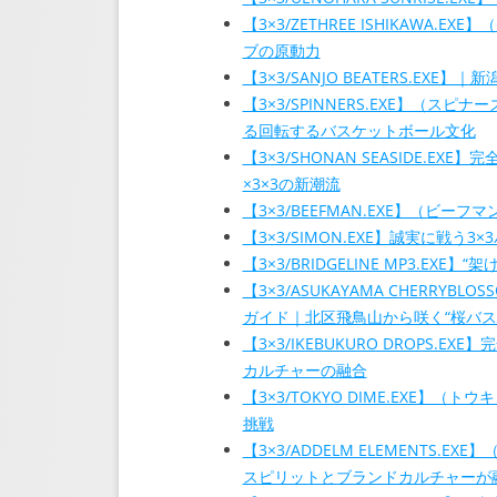
【3×3/ZETHREE ISHIKAWA
ブの原動力
【3×3/SANJO BEATERS.EX
【3×3/SPINNERS.EXE】（
る回転するバスケットボール文化
【3×3/SHONAN SEASIDE.
×3×3の新潮流
【3×3/BEEFMAN.EXE】（ビ
【3×3/SIMON.EXE】誠実に戦う
【3×3/BRIDGELINE MP3.E
【3×3/ASUKAYAMA CHERR
ガイド｜北区飛鳥山から咲く“桜バス
【3×3/IKEBUKURO DROPS
カルチャーの融合
【3×3/TOKYO DIME.EXE】
挑戦
【3×3/ADDELM ELEMENT
スピリットとブランドカルチャーが融