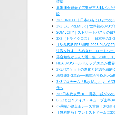
情勢
粤港澳全運会で広東が三人制バスケ王者
唆
3×3 UNITED｜日本のもうひと
3×3.EXE PREMIER｜世界初の
SOMECITY｜ストリートバスケ
3XS（トライクロス）｜日本発の3×
【3×3.EXE PREMIER 2025
決戦を制す｜うめきた・ロートハート
落合知也が歩んだ唯一無二のキャリア
FIBA 3×3ワールドカップ202
3×3バスケットの進化と起源を紐解
地域発3×3革命──株式会社KoKoKa
3×3プロチーム「Bay Majest
代へ
3×3日本代表元HC・長谷川誠がS
BIG3とは？アイス・キューブ主宰3
小澤崚が得点王レース首位！3×3男子
【無料開放】プレミストドームに3X3