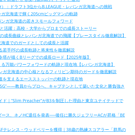
afor）：ドラフト3位からB.LEAGUE・レバンガ北海道への挑戦
バンガ北海道で輝く205cmビッグマンの軌跡
バンガ北海道の若きスモールフォワード
歴と活躍：高校・大学からプロまでの成長ストーリー
Gの成長曲線とレバンガ北海道での飛躍【プレースタイル徹底解説】
北海道でのガードとしての成長と活躍
る若手PFの成長軌跡と将来性を徹底解説
塔が描くBリーグでの成長ロード【2025年版】
える万能パワーフォワードの軌跡と現在地【レバンガ北海道】
ンガ北海道の中心核となるフィリピン期待のガードを徹底解説
道を支えるエースストッパーの軌跡と現在地
のSG”——教員からプロへ、キャプテンとして築いた文化と勝負強さ
“Slim Preacher”がB3を制圧した理由と東京ユナイテッドで
ダース、ネノHC退任を発表──後任に勝久ジェフリーACが昇格「BE
Fテレンス・ウッドベリーを獲得｜38歳の熟練スコアラー「群馬の