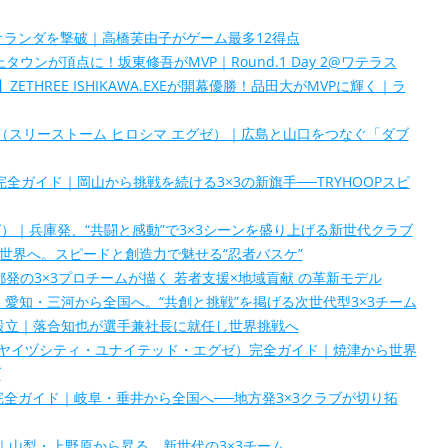
オランダを撃破｜高橋芙由子がゲーム最多12得点
幕】水上タウンが頂点に！坂東修吾がMVP｜Round.1 Day 2@ワテラス
und.1】ZETHREE ISHIKAWA.EXEが開幕優勝！品田大がMVPに輝く｜ラ
A.EXE】（スリーストーム ヒロシマ エグゼ）｜広島と山口をつなぐ「ダブ
EXE】完全ガイド｜岡山から挑戦を続ける3×3の新旗手──TRYHOOPスピ
 エグゼ）｜兵庫発、“共闘と感動”で3×3シーンを盛り上げる新世代クラブ
｜大阪から世界へ。スピードと創造力で魅せる“忍者バスケ”
EXE】京都発の3×3プロチームが描く 若者支援×地域貢献 の革新モデル
HI.EXE】｜愛知・三河から全国へ。“共創と挑戦”を掲げる次世代型3×3チーム
を設立｜落合知也が選手兼社長に就任し世界挑戦へ
ED.EXE】（ヤイヅシティ・ユナイテッド・エグゼ）完全ガイド｜焼津から世界
ブ
S.EXE】完全ガイド｜岐阜・垂井から全国へ──地方発3×3クラブが切り拓
.EXE】｜山梨・上野原から昇る、新世代の3×3チーム