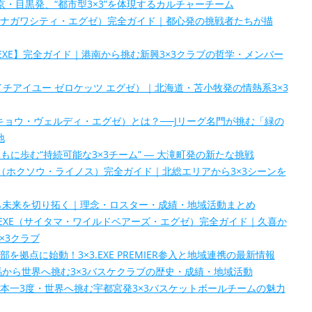
E】｜東京・目黒発、“都市型3×3”を体現するカルチャーチーム
.EXE】（シナガワシティ・エグゼ）完全ガイド｜都心発の挑戦者たちが描
DCATS.EXE】完全ガイド｜港南から挑む新興3×3クラブの哲学・メンバー
XE】（エイチアイユー ゼロケッツ エグゼ）｜北海道・苫小牧発の情熱系3×3
E】（トウキョウ・ヴェルディ・エグゼ）とは？──Jリーグ名門が挑む「緑の
地
地域とともに歩む“持続可能な3×3チーム” ― 大滝町発の新たな挑戦
OS.EXE（ホクソウ・ライノス）完全ガイド｜北総エリアから3×3シーンを
葉・柏から未来を切り拓く｜理念・ロスター・成績・地域活動まとめ
DBEARS.EXE（サイタマ・ワイルドベアーズ・エグゼ）完全ガイド｜久喜か
×3クラブ
E】春日部を拠点に始動！3×3.EXE PREMIER参入と地域連携の最新情報
XE】群馬から世界へ挑む3×3バスケクラブの歴史・成績・地域活動
.EXE】日本一3度・世界へ挑む宇都宮発3×3バスケットボールチームの魅力