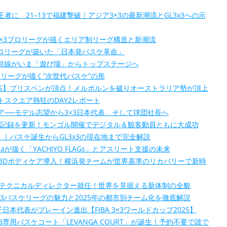
に 21–13で福建撃破｜アジア3×3の最新潮流とGL3x3への示
つの3×3プロリーグが描くエリア制リーグ構造と新潮流
3×3プロリーグが築いた「日本発バスケ革命」
の最前線がいま「遊び場」からトップステージへ
3リーグが描く“次世代バスケ”の形
 PLAYOFFS】ブリスベンが頂点！メルボルンを破りオーストラリア勢が頂上
スクエア熱狂のDAY2レポート
──モデル志望から3×3日本代表、そして球団社長へ
5が世界記録を更新！モンゴル開催でデジタル＆観客動員ともに大成功
く｜バスケ誕生からGL3x3の現在地まで完全解説
Raが描く「YACHIYO FLAGs」とアスリート支援の未来
y」がCBDボディケア導入！横浜発チームが世界基準のリカバリーで新時
Sのテクニカルディレクター就任！世界を見据える新体制の全貌
×3バスケリーグの魅力と2025年の都市別チーム化を徹底解説
日本代表がプレーイン進出【FIBA 3×3ワールドカップ2025】
専用バスケコート「LEVANGA COURT」が誕生！予約不要で誰で