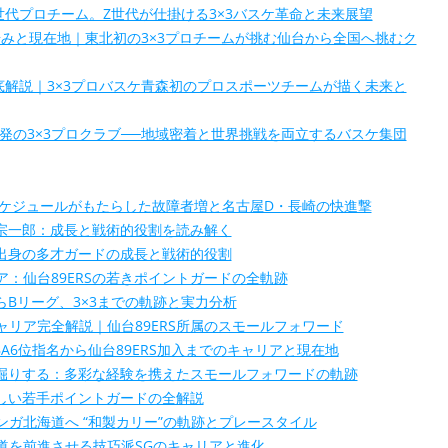
む新世代プロチーム。Z世代が仕掛ける3×3バスケ革命と未来展望
.EXE】の歩みと現在地｜東北初の3×3プロチームが挑む仙台から全国へ挑むク
EXE】徹底解説｜3×3プロバスケ青森初のプロスポーツチームが描く未来と
E】北海道発の3×3プロクラブ──地域密着と世界挑戦を両立するバスケ集団
スケジュールがもたらした故障者増と名古屋D・長崎の快進撃
上宗一郎：成長と戦術的役割を読み解く
大出身の多才ガードの成長と戦術的役割
：仙台89ERSの若きポイントガードの全軌跡
らBリーグ、3×3までの軌跡と実力分析
リア完全解説｜仙台89ERS所属のスモールフォワード
A6位指名から仙台89ERS加入までのキャリアと現在地
深掘りする：多彩な経験を携えたスモールフォワードの軌跡
著しい若手ポイントガードの全解説
ガ北海道へ “和製カリー”の軌跡とプレースタイル
道を前進させる技巧派SGのキャリアと進化