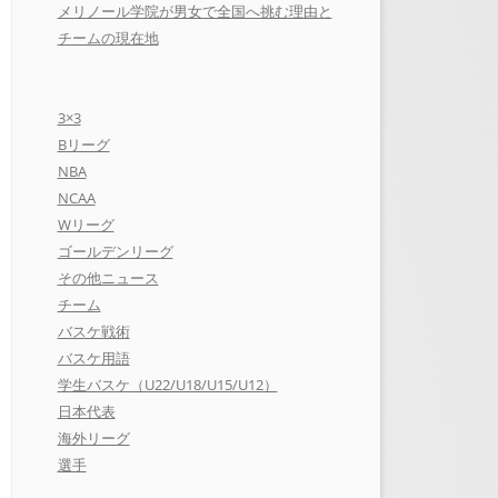
メリノール学院が男女で全国へ挑む理由と
チームの現在地
3×3
Bリーグ
NBA
NCAA
Wリーグ
ゴールデンリーグ
その他ニュース
チーム
バスケ戦術
バスケ用語
学生バスケ（U22/U18/U15/U12）
日本代表
海外リーグ
選手