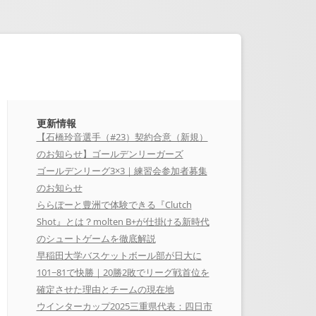
更新情報
【石橋玲音選手（#23）契約合意（新規）
のお知らせ】ゴールデンリーガーズ
ゴールデンリーグ3×3｜練習会参加者募集
のお知らせ
ららぽーと豊洲で体験できる『Clutch
Shot』とは？molten B+が仕掛ける新時代
のシュートゲームを徹底解説
早稲田大学バスケットボール部が日大に
101−81で快勝｜20勝2敗でリーグ戦首位を
確定させた理由とチームの現在地
ウインターカップ2025三重県代表：四日市