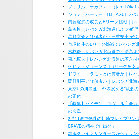
ジャリル・オカフォー（Jahlil Ok
ジョン・ハーラー：B.LEAGUEレ
内藤耀悠の成長とBリーグ挑戦｜レ
島谷怜（レバンガ北海道PG）の経
星野京介とは何者か：三重県出身S
市場脩斗のBリーグ挑戦：レバンガ
木林優｜レバンガ北海道で期待高ま
菊地広人｜レバンガ北海道の若き司令
ケビン・ジョーンズ｜Bリーグを支
ドワイト・ラモスとは何者か｜レバ
関野剛平とは何者か｜レバンガ北海
東京Uの川島蓮、B3を変える“執念
の正体
【特集】ハイデン・コヴァル完全ガイド｜
の次章
2勝11敗で低迷の川崎ブレイブサン
BRAVEの精神で再出発」
群馬クレインサンダーズがベテランS