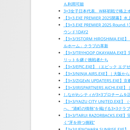
も利用可能
3×3女子日本代表、W杯初戦で格上
【3×3.EXE PREMIER 2025開
【3×3.EXE PREMIER 2025 Ro
ウンド1DAY2
【3×3/3STORM HIROSHIM
ルホーム」クラブの革新
【3×3/TRYHOOP OKAYAMA.
リットを継ぐ挑戦者たち
【3×3/EPIC.EXE】（エピック
【3×3/NINJA AIRS.EXE】
【3×3/ZIGExN UPDATERS.
【3×3/IRISPARTNERS AIC
しながわシティが3×3プロチーム
【3×3/YAIZU CITY UNIT
へ、“港町の情熱”を掲げる3×3クラ
【3×3/TARUI RAZORBACK
く“牙を持つ挑戦”
【3×3/UENOHARA SUNRISE