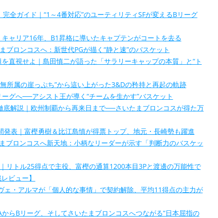
完全ガイド｜“1～4番対応”のユーティリティSFが変えるBリーグ
キャリア16年、B1昇格に導いたキャプテンがコートを去る
たまブロンコスへ：新世代PGが描く“静と速”のバスケット
題を直視せよ｜島田慎二が語った「サラリーキャップの本質」と“ト
無所属の崖っぷち”から這い上がった3&Dの矜持と再起の軌跡
ーグへ──アシスト王が導く“チームを生かす”バスケット
ver）徹底解説｜欧州制覇から再来日まで──さいたまブロンコスが得た万
中間発表｜富樫勇樹＆比江島慎が得票トップ、地元・長崎勢も躍進
たまブロンコスへ新天地：小柄なリーダーが示す「判断力のバスケッ
｜リトル25得点で主役、富樫の通算1200本目3Pと渡邊の万能性で
谷戦レビュー】
ヴェ・アルマが「個人的な事情」で契約解除、平均11得点の主力が
AAからBリーグ、そしてさいたまブロンコスへつながる“日本屈指の