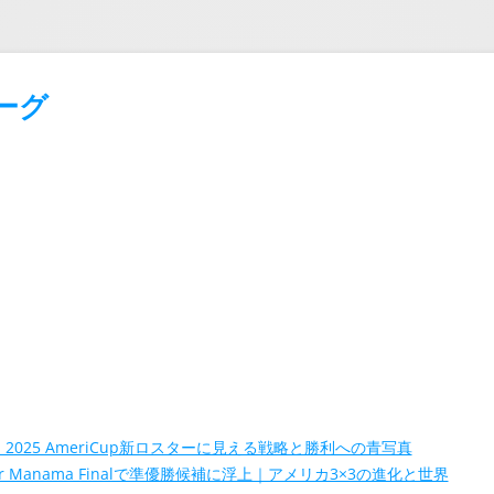
ーグ
025 AmeriCup新ロスターに見える戦略と勝利への青写真
ld Tour Manama Finalで準優勝候補に浮上｜アメリカ3×3の進化と世界