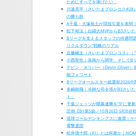
ためにすべてを捧げたい」
川邉亮平（さいたまブロンコス#28）
の勝ち筋
A千葉・大塚裕土が現役引退を表明｜
松下裕汰｜白鷗大MVPからB3さい
Bリーグを支えるスタッフの待遇問
リクルダウン”戦略のリアル
近藤崚太（さいたまブロンコス）｜“
小西聖也｜洛南から関学、そしてBリ
デビン・オリバー（Devin Oli
能フォワード
Bリーグオールスター総選挙2026
多嶋朝飛｜冷静な司令塔がB3さい
ト」
千葉ジェッツが開幕連勝を“9”に更新
圧倒【B1第5節／10月26日 SR渋
琉球ゴールデンキングスに激震｜ケ
電撃退団
松井啓十郎（KJ）とは何者か｜NC