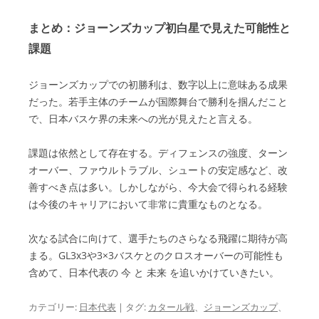
まとめ：ジョーンズカップ初白星で見えた可能性と
課題
ジョーンズカップでの初勝利は、数字以上に意味ある成果
だった。若手主体のチームが国際舞台で勝利を掴んだこと
で、日本バスケ界の未来への光が見えたと言える。
課題は依然として存在する。ディフェンスの強度、ターン
オーバー、ファウルトラブル、シュートの安定感など、改
善すべき点は多い。しかしながら、今大会で得られる経験
は今後のキャリアにおいて非常に貴重なものとなる。
次なる試合に向けて、選手たちのさらなる飛躍に期待が高
まる。GL3x3や3×3バスケとのクロスオーバーの可能性も
含めて、日本代表の 今 と 未来 を追いかけていきたい。
カテゴリー:
日本代表
| タグ:
カタール戦
、
ジョーンズカップ
、