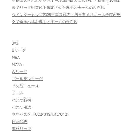
早稲田大学バスケットボール部が日大に101−81で快勝｜20勝2
敗でリーグ戦首位を確定させた理由とチームの現在地
ウインターカップ2025三重県代表：四日市メリノール学院が男
女で全国へ挑む理由とチームの現在地
3×3
Bリーグ
NBA
NCAA
Wリーグ
ゴールデンリーグ
その他ニュース
チーム
バスケ戦術
バスケ用語
学生バスケ（U22/U18/U15/U12）
日本代表
海外リーグ