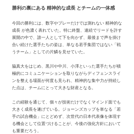
勝利の裏にある 精神的な成長 とチームの一体感
今回の勝利には、数字やプレーだけでは測れない 精神的な
成長 が色濃く表れていた。特に終盤、連続でリードを許す
展開の中で、誰一人として下を向かず、最後まで声を掛け
合い続けた選手たちの姿は、単なる若手集団ではない「戦
うチーム」としての片鱗を見せていた。
脇真大をはじめ、黒川や中川、小澤といった選手たちが積
極的にコミュニケーションを取りながらディフェンスライ
ンを整える場面が何度も見られ、精神的な集中力が持続し
た点は、チームにとって大きな財産となる。
この経験を通じて、個々が技術だけでなくマインド面でも
大きく成長を遂げている。ジョーンズカップを単なる「若
手の試合機会」にとどめず、次世代の日本代表像を体現す
る機会として位置づけることが、今後の強化方針において
も重要だろう。