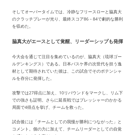
そしてオーバータイムでは、冷静なフリースローと脇真大
のクラッチプレーが光り、最終スコア86－84で劇的な勝利
を収めた。
脇真大がエースとして覚醒、リーダーシップも発揮
今大会を通じて注目を集めているのが、脇真大（琉球ゴー
ルデンキングス）である。日本バスケ界の次世代を担う逸
材として期待されていた彼は、この試合でそのポテンシャ
ルを存分に発揮した。
攻撃では27得点に加え、10リバウンドをマークし、リム下
での強さも証明。さらに延長戦ではプレッシャーのかかる
局面で4得点を挙げ、チームを救った。
試合後には「チームとしての我慢が勝利につながった」と
コメント。個の力に加えて、チームリーダーとしての自覚