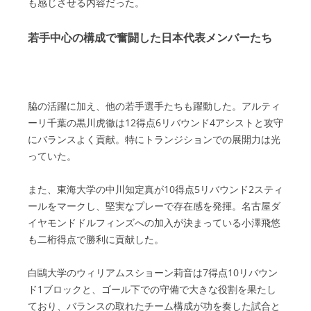
も感じさせる内容だった。
若手中心の構成で奮闘した日本代表メンバーたち
脇の活躍に加え、他の若手選手たちも躍動した。アルティ
ーリ千葉の黒川虎徹は12得点6リバウンド4アシストと攻守
にバランスよく貢献。特にトランジションでの展開力は光
っていた。
また、東海大学の中川知定真が10得点5リバウンド2スティ
ールをマークし、堅実なプレーで存在感を発揮。名古屋ダ
イヤモンドドルフィンズへの加入が決まっている小澤飛悠
も二桁得点で勝利に貢献した。
白鷗大学のウィリアムスショーン莉音は7得点10リバウン
ド1ブロックと、ゴール下での守備で大きな役割を果たし
ており、バランスの取れたチーム構成が功を奏した試合と