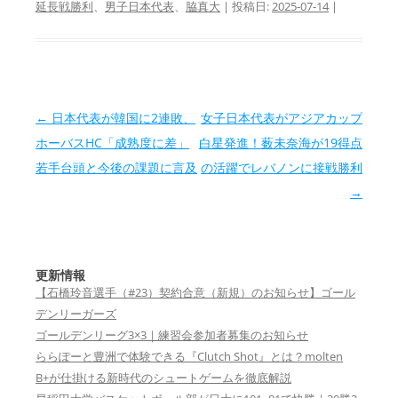
延長戦勝利
、
男子日本代表
、
脇真大
| 投稿日:
2025-07-14
|
投稿ナビゲーション
←
日本代表が韓国に2連敗、
女子日本代表がアジアカップ
ホーバスHC「成熟度に差」
白星発進！薮未奈海が19得点
若手台頭と今後の課題に言及
の活躍でレバノンに接戦勝利
→
更新情報
【石橋玲音選手（#23）契約合意（新規）のお知らせ】ゴール
デンリーガーズ
ゴールデンリーグ3×3｜練習会参加者募集のお知らせ
ららぽーと豊洲で体験できる『Clutch Shot』とは？molten
B+が仕掛ける新時代のシュートゲームを徹底解説