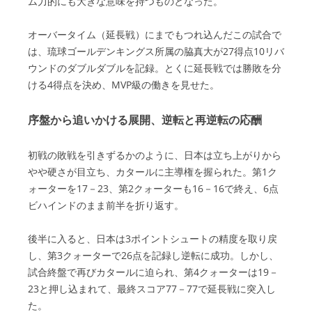
ム力的にも大きな意味を持つものとなった。
オーバータイム（延長戦）にまでもつれ込んだこの試合で
は、琉球ゴールデンキングス所属の脇真大が27得点10リバ
ウンドのダブルダブルを記録。とくに延長戦では勝敗を分
ける4得点を決め、MVP級の働きを見せた。
序盤から追いかける展開、逆転と再逆転の応酬
初戦の敗戦を引きずるかのように、日本は立ち上がりから
やや硬さが目立ち、カタールに主導権を握られた。第1ク
ォーターを17－23、第2クォーターも16－16で終え、6点
ビハインドのまま前半を折り返す。
後半に入ると、日本は3ポイントシュートの精度を取り戻
し、第3クォーターで26点を記録し逆転に成功。しかし、
試合終盤で再びカタールに迫られ、第4クォーターは19－
23と押し込まれて、最終スコア77－77で延長戦に突入し
た。