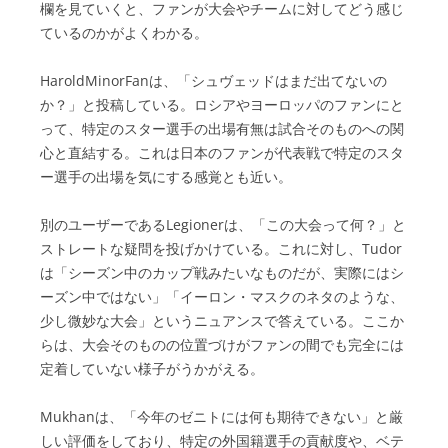
欄を見ていくと、ファンが大会やチームに対してどう感じ
ているのかがよくわかる。
HaroldMinorFanは、「シュヴェッドはまだ出てないの
か？」と投稿している。ロシアやヨーロッパのファンにと
って、特定のスター選手の出場有無は試合そのものへの関
心と直結する。これは日本のファンが代表戦で特定のスタ
ー選手の出場を気にする感覚とも近い。
別のユーザーであるLegionerは、「この大会って何？」と
ストレートな疑問を投げかけている。これに対し、Tudor
は「シーズン中のカップ戦みたいなものだが、実際にはシ
ーズン中ではない」「イーロン・マスクのネタのような、
少し微妙な大会」というニュアンスで答えている。ここか
らは、大会そのものの位置づけがファンの間でも完全には
定着していない様子がうかがえる。
Mukhanは、「今年のゼニトには何も期待できない」と厳
しい評価をしており、特定の外国籍選手の貢献度や、ベテ