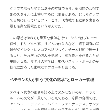
クラブで培った能力は選手の本質であり、短期間の合宿で
別のスタイルに上塗りするには限界がある。むしろクラブ
で自然に行っているプレーこそ、代表戦でも結果を出せる
最も確実な要素だという考え方だ。
この思想は3×3でも重要な価値を持つ。3×3ではプレーの
個性、ドリブルの癖、リズムの作り方など、選手固有の武
器がダイレクトにスコアへ結びつく。チーム戦術で統一す
るより、それぞれの強みを把握し、相互作用を作ることが
主眼となる。マテオの哲学は、現代バスケットボールの多
様化に対応した柔軟なアプローチと言える。
ベテラン3人が担う“文化の継承”とロッカー管理
スペイン代表の強さを語る上で欠かせないのが、ロッカー
ルームの文化が一貫している点である。今回の合宿では、
アルベルト・ディアス、ハイメ・フェルナンデス、サンテ
ィ・ユスタといった経験を積んだ選手たちが、若手と指導