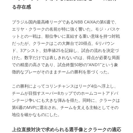
る存在感
ブラジル国内最高峰リーグであるNBB CAIXAの第6週で、
エリヤ・クラークの名前が特に強く響いた。モジ・バスケ
ットとの一戦は、順位争いに直結する重い意味を持つ対戦
だったが、クラークはこの大舞台で20得点、6リバウン
ド、3アシスト、効率値25を記録し、試合の流れを決定づ
けた。数字だけでは表しきれないのは、得点が必要な局面
での精度の高さであり、試合終盤50秒の“AND1”という象
徴的なプレーがそのままチームの勝利を形づくった。
この勝利によってコリンチャンスはリーグ4位へ浮上し、
チームが目指すスーパー8カップでのホームコートアドバ
ンテージ争いにも大きな弾みを得た。同時に、クラークは
第6週のMVPに選出され、チームを支える主軸としてその
地位を確かなものにした。
上位直接対決で求められる選手像とクラークの適応