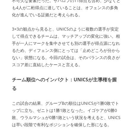
不可欠な要素だった。ザハロフの11得点も含め、少なくと
も4人が二桁得点に達していることは、オフェンスの多角
化が進んでいる証拠だと考えられる。
3×3の観点から見ると、UNICSのように複数の選手が安定
して得点できるチームは、マッチアップの変化に強い。相
手が一人にマークを集中させても別の選手が得点源になれ
るため、ディフェンス側にとっては「止めどころが分から
ない」状態になる。今回の試合は、そのバランスの良さが
スコア差に直結したケースと言える。
チーム順位へのインパクト：UNICSが主導権を握
る
この試合の結果、グループBの順位はUNICSが1勝0敗でト
ップに立ち、ゼニトは1勝1敗となった。イゴケアが0勝0
敗、ウラルマシュが0勝1敗という状況を考えると、UNICS
は早い段階で有利なポジションを確保した形になる。