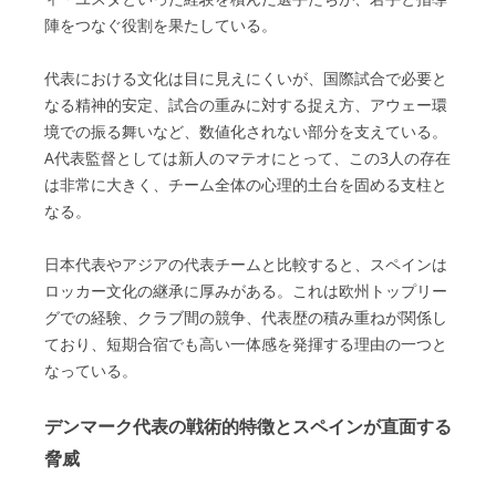
陣をつなぐ役割を果たしている。
代表における文化は目に見えにくいが、国際試合で必要と
なる精神的安定、試合の重みに対する捉え方、アウェー環
境での振る舞いなど、数値化されない部分を支えている。
A代表監督としては新人のマテオにとって、この3人の存在
は非常に大きく、チーム全体の心理的土台を固める支柱と
なる。
日本代表やアジアの代表チームと比較すると、スペインは
ロッカー文化の継承に厚みがある。これは欧州トップリー
グでの経験、クラブ間の競争、代表歴の積み重ねが関係し
ており、短期合宿でも高い一体感を発揮する理由の一つと
なっている。
デンマーク代表の戦術的特徴とスペインが直面する
脅威