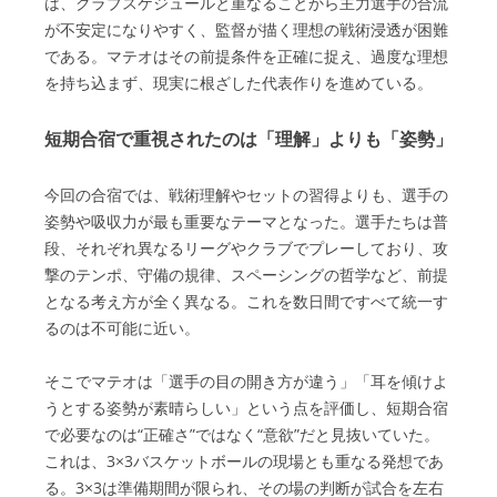
は、クラブスケジュールと重なることから主力選手の合流
が不安定になりやすく、監督が描く理想の戦術浸透が困難
である。マテオはその前提条件を正確に捉え、過度な理想
を持ち込まず、現実に根ざした代表作りを進めている。
短期合宿で重視されたのは「理解」よりも「姿勢」
今回の合宿では、戦術理解やセットの習得よりも、選手の
姿勢や吸収力が最も重要なテーマとなった。選手たちは普
段、それぞれ異なるリーグやクラブでプレーしており、攻
撃のテンポ、守備の規律、スペーシングの哲学など、前提
となる考え方が全く異なる。これを数日間ですべて統一す
るのは不可能に近い。
そこでマテオは「選手の目の開き方が違う」「耳を傾けよ
うとする姿勢が素晴らしい」という点を評価し、短期合宿
で必要なのは“正確さ”ではなく“意欲”だと見抜いていた。
これは、3×3バスケットボールの現場とも重なる発想であ
る。3×3は準備期間が限られ、その場の判断が試合を左右