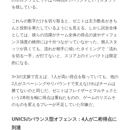
を残している。
これらの数字だけを切り取ると、ゼニトは主力数名がきち
んと役割を果たしているようにも見える。しかし試合全体
としては、彼らの活躍がチーム全体の得点の波やディフェ
ンス強度の維持には十分つながっていなかった。個人スタ
ッツが良くても、流れが相手に傾いたタイミングで「流れ
を切る一手」が打てないと、スコア上のインパクトは限定
的になる。
3×3の文脈で言えば、1人が高い得点を取っていても、他の
2人がスペーシングやリバウンドで支えなければチームは
勝てないのと同じだ。ゼニトはフレイザーとマルチュクと
いう2本柱を軸に得点は重ねたものの、ゲームのリズムそ
のものを変えるプレーが不足していた印象だ。
UNICSのバランス型オフェンス：4人が二桁得点に
到達