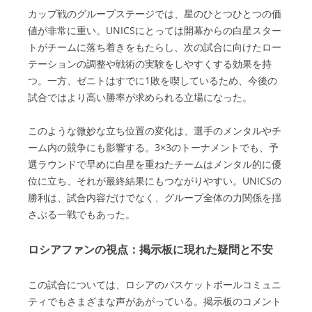
カップ戦のグループステージでは、星のひとつひとつの価
値が非常に重い。UNICSにとっては開幕からの白星スター
トがチームに落ち着きをもたらし、次の試合に向けたロー
テーションの調整や戦術の実験をしやすくする効果を持
つ。一方、ゼニトはすでに1敗を喫しているため、今後の
試合ではより高い勝率が求められる立場になった。
このような微妙な立ち位置の変化は、選手のメンタルやチ
ーム内の競争にも影響する。3×3のトーナメントでも、予
選ラウンドで早めに白星を重ねたチームはメンタル的に優
位に立ち、それが最終結果にもつながりやすい。UNICSの
勝利は、試合内容だけでなく、グループ全体の力関係を揺
さぶる一戦でもあった。
ロシアファンの視点：掲示板に現れた疑問と不安
この試合については、ロシアのバスケットボールコミュニ
ティでもさまざまな声があがっている。掲示板のコメント