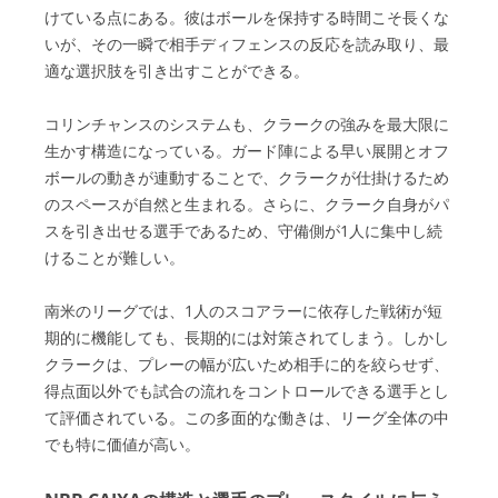
けている点にある。彼はボールを保持する時間こそ長くな
いが、その一瞬で相手ディフェンスの反応を読み取り、最
適な選択肢を引き出すことができる。
コリンチャンスのシステムも、クラークの強みを最大限に
生かす構造になっている。ガード陣による早い展開とオフ
ボールの動きが連動することで、クラークが仕掛けるため
のスペースが自然と生まれる。さらに、クラーク自身がパ
スを引き出せる選手であるため、守備側が1人に集中し続
けることが難しい。
南米のリーグでは、1人のスコアラーに依存した戦術が短
期的に機能しても、長期的には対策されてしまう。しかし
クラークは、プレーの幅が広いため相手に的を絞らせず、
得点面以外でも試合の流れをコントロールできる選手とし
て評価されている。この多面的な働きは、リーグ全体の中
でも特に価値が高い。