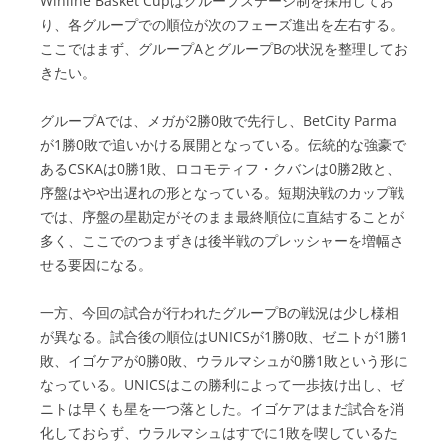
Winline Basket Cupはグループステージ制を採用してお
り、各グループでの順位が次のフェーズ進出を左右する。
ここではまず、グループAとグループBの状況を整理してお
きたい。
グループAでは、メガが2勝0敗で先行し、BetCity Parma
が1勝0敗で追いかける展開となっている。伝統的な強豪で
あるCSKAは0勝1敗、ロコモティフ・クバンは0勝2敗と、
序盤はやや出遅れの形となっている。短期決戦のカップ戦
では、序盤の星勘定がそのまま最終順位に直結することが
多く、ここでのつまずきは後半戦のプレッシャーを増幅さ
せる要因になる。
一方、今回の試合が行われたグループBの戦況は少し様相
が異なる。試合後の順位はUNICSが1勝0敗、ゼニトが1勝1
敗、イゴケアが0勝0敗、ウラルマシュが0勝1敗という形に
なっている。UNICSはこの勝利によって一歩抜け出し、ゼ
ニトは早くも星を一つ落とした。イゴケアはまだ試合を消
化しておらず、ウラルマシュはすでに1敗を喫しているた