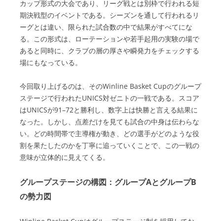
カップ形式の大会であり、リーグ戦とは別枠で行われる短
期決戦型のイベントである。シーズンを通して行われるリ
ーグとは違い、限られた試合数の中で結果がすべてにな
る。この形式は、ローテーションや若手起用の実験の場で
あると同時に、クラブの層の厚さや瞬発力をチェックする
場にもなっている。
今回取り上げるのは、そのWinline Basket Cupのグループ
ステージで行われたUNICS対ゼニトの一戦である。スコア
はUNICSが91–72と勝利し、数字上は快勝と言える結果に
なった。しかし、点差だけを見ても試合の中身は伝わらな
い。どの時間帯で主導権が動き、どの選手がどのような役
割を果たしたのかを丁寧に追っていくことで、この一戦の
意味が立体的に見えてくる。
グループステージの構図：グループAとグループB
の勢力図