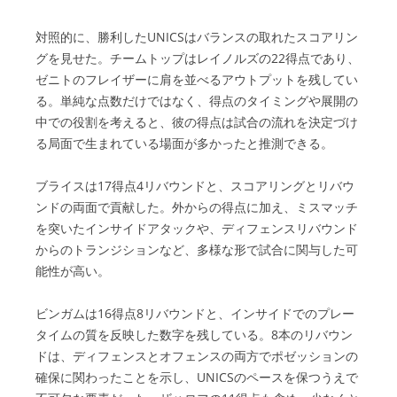
対照的に、勝利したUNICSはバランスの取れたスコアリン
グを見せた。チームトップはレイノルズの22得点であり、
ゼニトのフレイザーに肩を並べるアウトプットを残してい
る。単純な点数だけではなく、得点のタイミングや展開の
中での役割を考えると、彼の得点は試合の流れを決定づけ
る局面で生まれている場面が多かったと推測できる。
ブライスは17得点4リバウンドと、スコアリングとリバウ
ンドの両面で貢献した。外からの得点に加え、ミスマッチ
を突いたインサイドアタックや、ディフェンスリバウンド
からのトランジションなど、多様な形で試合に関与した可
能性が高い。
ビンガムは16得点8リバウンドと、インサイドでのプレー
タイムの質を反映した数字を残している。8本のリバウン
ドは、ディフェンスとオフェンスの両方でポゼッションの
確保に関わったことを示し、UNICSのペースを保つうえで