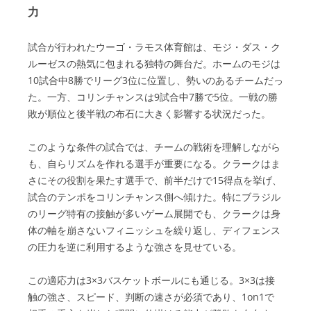
力
試合が行われたウーゴ・ラモス体育館は、モジ・ダス・ク
ルーゼスの熱気に包まれる独特の舞台だ。ホームのモジは
10試合中8勝でリーグ3位に位置し、勢いのあるチームだっ
た。一方、コリンチャンスは9試合中7勝で5位。一戦の勝
敗が順位と後半戦の布石に大きく影響する状況だった。
このような条件の試合では、チームの戦術を理解しながら
も、自らリズムを作れる選手が重要になる。クラークはま
さにその役割を果たす選手で、前半だけで15得点を挙げ、
試合のテンポをコリンチャンス側へ傾けた。特にブラジル
のリーグ特有の接触が多いゲーム展開でも、クラークは身
体の軸を崩さないフィニッシュを繰り返し、ディフェンス
の圧力を逆に利用するような強さを見せている。
この適応力は3×3バスケットボールにも通じる。3×3は接
触の強さ、スピード、判断の速さが必須であり、1on1で