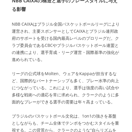
NBB CAIXAの構造と選手のプレースタイルに与え
る影響
NBB CAIXAはブラジル全国バスケットボールリーグにより
運営され、主要スポンサーとしてCAIXAとブラジル連邦政
府のサポートを受ける国内最高レベルのプロリーグだ。ク
ラブ委員会であるCBCやブラジルバスケットボール連盟と
の連携により、選手育成・リーグ運営・国際基準の強化が
進められている。
リーグの公式球をMolten、ウェアをKappaが担当するな
ど、国際的なパートナーシップも多く、プレー水準の向上
につながっている。これにより、選手は強度の高い試合や
多様な戦術への適応を常に求められ、クラークのように多
面的なプレーができる選手の需要は年々高まっている。
ブラジルのバスケットボール文化は、1on1の強さを基盤
としながらも、チーム全体でテンポをつかむスタイルを重
視する。この背景から、クラークのような“自らリズムを