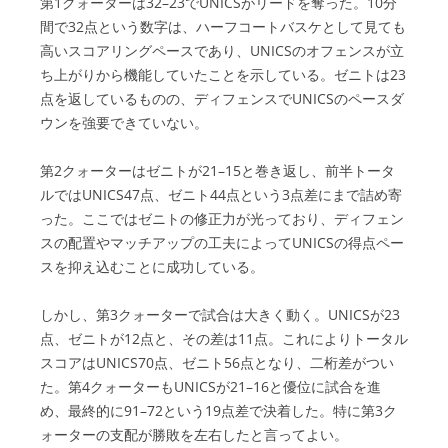
第1クォーターは32–23でUNICSがリードを奪った。10分
間で32点という数字は、ハーフコートバスケとして見ても
高いスコアリングペースであり、UNICSのオフェンスが立
ち上がりから機能していたことを示している。ゼニトは23
点を返しているものの、ディフェンスでUNICSのペースダ
ウンを強要できていない。
第2クォーターはゼニトが21–15と巻き返し、前半トータ
ルではUNICS47点、ゼニト44点という3点差にまで詰め寄
った。ここではゼニトの修正力が光っており、ディフェン
スの配置やマッチアップの工夫によってUNICSの得点ペー
スを抑え込むことに成功している。
しかし、第3クォーターで試合は大きく動く。UNICSが23
点、ゼニトが12点と、その差は11点。これによりトータル
スコアはUNICS70点、ゼニト56点となり、二桁差がつい
た。第4クォーターもUNICSが21–16と優位に試合を進
め、最終的に91–72という19点差で決着した。特に第3ク
ォーターの支配が勝敗を左右したと言ってよい。