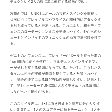
チュクという2人の得点源に依存する傾向が強い。
攻撃面では、UNICSはボールの共有とスイングを重視し、
状況に応じてレイノルズやブライスが積極的にアタックす
る形を取っていると推測される。これにより、相手ディフ
ェンスのローテーションミスを誘発しやすく、外からのシ
ュートとインサイドのフィニッシュの両方で選択肢を持て
る。
ゼニトのオフェンスは、フレイザーがボールを持った際の
1on1能力に多くを依存し、マルチュクのインサイドプレ
ーがそれを支える構図になっている。ただし、こうしたス
タイルは相手の守備が準備を整えてくると対策されやす
く、試合の後半になるほど有効性が落ちやすい。結果とし
て、第3クォーターでUNICSに大きく突き放される展開に
つながった可能性がある。
このスタイル差は、3×3に置き換えると非常に分かりやす
い。3×3では「1人のスコアラーに頼るチーム」と「3人全