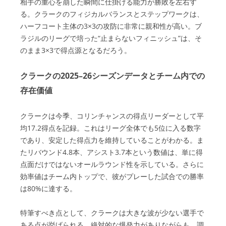
相手の重心を崩した瞬間に仕掛ける能力が勝敗を左右す
る。クラークのフィジカルバランスとステップワークは、
ハーフコート主体の3×3の攻防に非常に親和性が高い。ブ
ラジルのリーグで培った“止まらないフィニッシュ”は、そ
のまま3×3で得点源となるだろう。
クラークの2025–26シーズンデータとチーム内での
存在価値
クラークは今季、コリンチャンスの得点リーダーとして平
均17.2得点を記録。これはリーグ全体でも5位に入る数字
であり、安定した得点力を維持していることがわかる。ま
たリバウンド4.8本、アシスト3.7本という数値は、単に得
点面だけではないオールラウンド性を示している。さらに
効率値はチーム内トップで、彼がプレーした試合での勝率
は80%に達する。
特筆すべき点として、クラークは大きな波が少ない選手で
ある点が挙げられる。絶対的な爆発力がありながらも、調