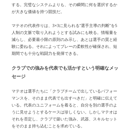
する。完璧なシステムよりも、その瞬間に何を選択するか
が大きな価値を持つ競技だ。
マテオの代表作りは、3×3に見られる“選手主導の判断”を5
人制の文脈で取り入れようとする試みにも映る。情報量を
減らし、必要最小限の原則のみ示し、あとは選手の質と経
験に委ねる。それによってプレーの柔軟性が確保され、短
期間でも十分な戦闘力を発揮できる。
クラブでの強みを代表でも活かすという明確なメッ
セージ
マテオは選手たちに「クラブチームで出しているパフォー
マンスを、そのまま代表でも出すべきだ」と明確に伝えて
いる。代表のユニフォームを着ると、自分を別の選手のよ
うに見せようとするケースは珍しくない。しかしマテオは
それを否定し、クラブで築いた強み、武器、スキルセット
をそのまま持ち込むことを求めている。