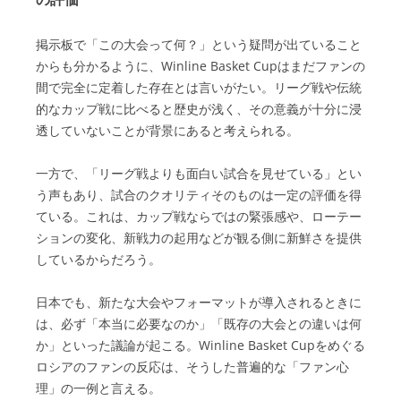
掲示板で「この大会って何？」という疑問が出ていること
からも分かるように、Winline Basket Cupはまだファンの
間で完全に定着した存在とは言いがたい。リーグ戦や伝統
的なカップ戦に比べると歴史が浅く、その意義が十分に浸
透していないことが背景にあると考えられる。
一方で、「リーグ戦よりも面白い試合を見せている」とい
う声もあり、試合のクオリティそのものは一定の評価を得
ている。これは、カップ戦ならではの緊張感や、ローテー
ションの変化、新戦力の起用などが観る側に新鮮さを提供
しているからだろう。
日本でも、新たな大会やフォーマットが導入されるときに
は、必ず「本当に必要なのか」「既存の大会との違いは何
か」といった議論が起こる。Winline Basket Cupをめぐる
ロシアのファンの反応は、そうした普遍的な「ファン心
理」の一例と言える。