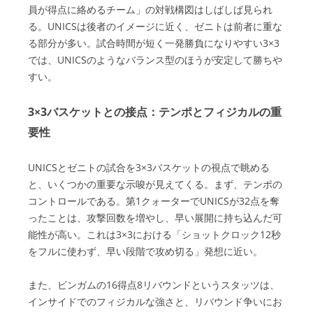
員が得点に絡めるチーム」の対戦構図はしばしば見られ
る。UNICSは後者のイメージに近く、ゼニトは前者に重な
る部分が多い。試合時間が短く一発勝負になりやすい3×3
では、UNICSのようなバランス型のほうが安定して勝ちや
すい。
3×3バスケットとの接点：テンポとフィジカルの重
要性
UNICSとゼニトの試合を3×3バスケットの視点で眺める
と、いくつかの重要な示唆が見えてくる。まず、テンポの
コントロールである。第1クォーターでUNICSが32点を奪
ったことは、攻撃回数を増やし、早い展開に持ち込んだ可
能性が高い。これは3×3における「ショットクロック12秒
をフルに使わず、早い段階で攻め切る」発想に近い。
また、ビンガムの16得点8リバウンドというスタッツは、
インサイドでのフィジカルな強さと、リバウンド争いにお