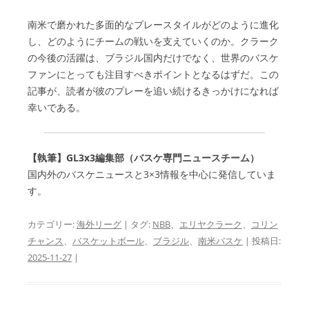
南米で磨かれた多面的なプレースタイルがどのように進化
し、どのようにチームの戦いを支えていくのか。クラーク
の今後の活躍は、ブラジル国内だけでなく、世界のバスケ
ファンにとっても注目すべきポイントとなるはずだ。この
記事が、読者が彼のプレーを追い続けるきっかけになれば
幸いである。
【執筆】GL3x3編集部（バスケ専門ニュースチーム）
国内外のバスケニュースと3×3情報を中心に発信していま
す。
カテゴリー:
海外リーグ
| タグ:
NBB
、
エリヤクラーク
、
コリン
チャンス
、
バスケットボール
、
ブラジル
、
南米バスケ
| 投稿日:
2025-11-27
|