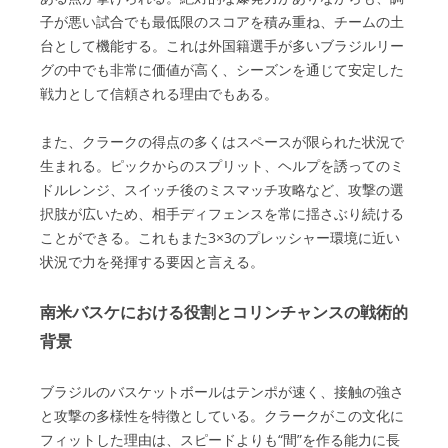
子が悪い試合でも最低限のスコアを積み重ね、チームの土
台として機能する。これは外国籍選手が多いブラジルリー
グの中でも非常に価値が高く、シーズンを通じて安定した
戦力として信頼される理由でもある。
また、クラークの得点の多くはスペースが限られた状況で
生まれる。ピックからのスプリット、ヘルプを誘ってのミ
ドルレンジ、スイッチ後のミスマッチ攻略など、攻撃の選
択肢が広いため、相手ディフェンスを常に揺さぶり続ける
ことができる。これもまた3×3のプレッシャー環境に近い
状況で力を発揮する要因と言える。
南米バスケにおける役割とコリンチャンスの戦術的
背景
ブラジルのバスケットボールはテンポが速く、接触の強さ
と攻撃の多様性を特徴としている。クラークがこの文化に
フィットした理由は、スピードよりも“間”を作る能力に長