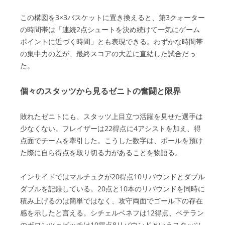
この構図を3×3バスケットに置き換えると、第3クォーター
の時間帯は「連続2点シュートを決め続けて一気にゲーム
ポイントに近づく時間」とも表現できる。わずかな時間帯
の集中力の差が、最終スコアの大差に直結した試合だっ
た。
個々のスタッツから見るゼニトの奮闘と限界
敗れたゼニトにも、スタッツ上目立つ活躍を見せた選手は
少なくない。フレイザーは22得点に4アシストを加え、得
点面でチームを牽引した。こうした数字は、ボールを預け
た際に自ら得点を取り切る力があることを物語る。
インサイドではマルチュクが20得点10リバウンドとダブル
ダブルを記録している。20点と10本のリバウンドを同時に
積み上げるのは簡単ではなく、攻守両面でゴール下の存在
感を示したと言える。シチェルベネフは12得点、ベテラン
のボロンツェビッチは10得点8リバウンドというスタッツ