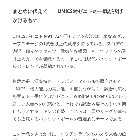
まとめに代えて――UNICS対ゼニトの一戦が投げ
かけるもの
UNICSがゼニトを91–72で下したこの試合は、単なるグル
ープステージの1試合以上の意味を持っている。スコアの
内訳、個々のスタッツ、戦術的な構図、そしてファンの受
け止め方までを俯瞰すると、そこには現代バスケットボー
ルのトレンドが凝縮されている。
複数の得点源を持ち、テンポとフィジカルを両立させた
UNICS。個人能力の高い選手を擁しながらも、試合の流れ
を変える一手に欠けたゼニト。Winline Basket Cupという
新しい大会への戸惑いと、それでも試合内容そのものを楽
しもうとするファンの姿勢。これらは、国やリーグが違っ
ても通底するバスケットボールの普遍的なテーマである。
この一戦をきっかけに、ロシアクラブの戦い方や大会の位