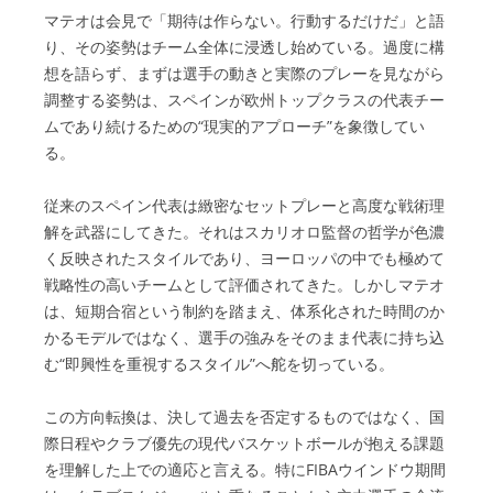
マテオは会見で「期待は作らない。行動するだけだ」と語
り、その姿勢はチーム全体に浸透し始めている。過度に構
想を語らず、まずは選手の動きと実際のプレーを見ながら
調整する姿勢は、スペインが欧州トップクラスの代表チー
ムであり続けるための“現実的アプローチ”を象徴してい
る。
従来のスペイン代表は緻密なセットプレーと高度な戦術理
解を武器にしてきた。それはスカリオロ監督の哲学が色濃
く反映されたスタイルであり、ヨーロッパの中でも極めて
戦略性の高いチームとして評価されてきた。しかしマテオ
は、短期合宿という制約を踏まえ、体系化された時間のか
かるモデルではなく、選手の強みをそのまま代表に持ち込
む“即興性を重視するスタイル”へ舵を切っている。
この方向転換は、決して過去を否定するものではなく、国
際日程やクラブ優先の現代バスケットボールが抱える課題
を理解した上での適応と言える。特にFIBAウインドウ期間