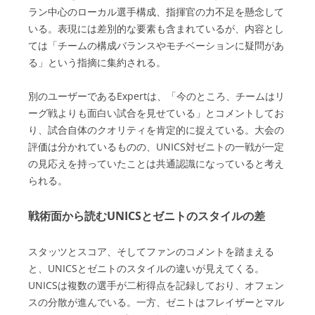
ラン中心のローカル選手構成、指揮官の力不足を懸念して
いる。表現には差別的な要素も含まれているが、内容とし
ては「チームの構成バランスやモチベーションに疑問があ
る」という指摘に集約される。
別のユーザーであるExpertは、「今のところ、チームはリ
ーグ戦よりも面白い試合を見せている」とコメントしてお
り、試合自体のクオリティを肯定的に捉えている。大会の
評価は分かれているものの、UNICS対ゼニトの一戦が一定
の見応えを持っていたことは共通認識になっていると考え
られる。
戦術面から読むUNICSとゼニトのスタイルの差
スタッツとスコア、そしてファンのコメントを踏まえる
と、UNICSとゼニトのスタイルの違いが見えてくる。
UNICSは複数の選手が二桁得点を記録しており、オフェン
スの分散が進んでいる。一方、ゼニトはフレイザーとマル