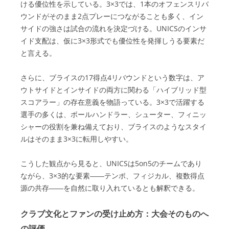
ける優位性を示している。3×3では、1本のオフェンスリバ
ウンドがそのまま2点プレーにつながることも多く、イン
サイドの強さは試合の流れを決定づける。UNICSのインサ
イド支配は、仮に3×3形式でも優位性を発揮しうる要素だ
と言える。
さらに、ブライスの17得点4リバウンドという数字は、ア
ウトサイドとインサイドの両方に関わる「ハイブリッド型
スコアラー」の存在意義を物語っている。3×3で活躍する
選手の多くは、ボールハンドラー、シューター、フィニッ
シャーの役割を兼ね備えており、ブライスのようなスタイ
ルはそのまま3×3に転用しやすい。
こうした観点から見ると、UNICSは5on5のチームであり
ながら、3×3的な要素――テンポ、フィジカル、複数得点
源の共存――を自然に取り入れているとも解釈できる。
クラブ文化とファンの受け止め方：大会そのものへ
の評価