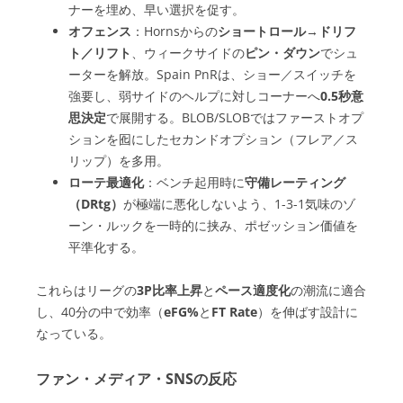
ナーを埋め、早い選択を促す。
オフェンス
：Hornsからの
ショートロール
→
ドリフ
ト／リフト
、ウィークサイドの
ピン・ダウン
でシュ
ーターを解放。Spain PnRは、ショー／スイッチを
強要し、弱サイドのヘルプに対しコーナーへ
0.5秒意
思決定
で展開する。BLOB/SLOBではファーストオプ
ションを囮にしたセカンドオプション（フレア／ス
リップ）を多用。
ローテ最適化
：ベンチ起用時に
守備レーティング
（DRtg）
が極端に悪化しないよう、1-3-1気味のゾ
ーン・ルックを一時的に挟み、ポゼッション価値を
平準化する。
これらはリーグの
3P比率上昇
と
ペース適度化
の潮流に適合
し、40分の中で効率（
eFG%
と
FT Rate
）を伸ばす設計に
なっている。
ファン・メディア・SNSの反応