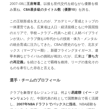
2007–08に
王座奪還
。以後も世代交代を経ながら優勝を積
み重ね、
CBA最多級のタイトル数（優勝10）
を誇る。
この王朝形成を支えたのが、アカデミー／育成とトップの
一体運営である。広東省は人口・経済規模ともに中国屈指
のエリアで、学校→クラブ→代表へと続く人材パイプライ
ンが太い。クラブ側もU年代からの技術・体力・メンタル
の統合育成に注力してきた。CBAの歴史のなかで、北京ダ
ックス（マーブリー期）、新疆フライングタイガース、遼
寧本鋼などライバルの挑戦が相次いだが、広東は
「勝ち方
の再定義」
を続けることで覇権を維持。リーグの進化その
ものを牽引した存在と言える。
選手・チームのプロフィール
クラブを象徴するレジェンドは、何より
易建聯（イー・ジ
ャンリェン）
だ。中国代表の柱として国際舞台で長く活躍
し、
2007年NBAドラフトでバックスに指名
。NBA経験を