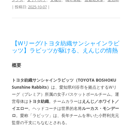
| 投稿日:
2025-10-07
|
【Wリーグ/トヨタ紡織サンシャインラビ
ッツ】ラビッツが駆ける、えんじの情熱
概要
トヨタ紡織サンシャインラビッツ（TOYOTA BOSHOKU
Sunshine Rabbits）
は、愛知県刈谷市を拠点とするWリ
ーグ（プレミア）所属の女子バスケットボールチーム。運
営母体は
トヨタ紡織
。チームカラーは
えんじ／ホワイト／
イエロー
。ヘッドコーチは世界的名将
ルーカス・モンデー
ロ
。愛称「ラビッツ」は、長年チームを率いた小野利充元
監督の干支にちなむとされる。