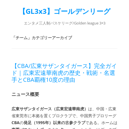
【GL3x3】ゴールデンリーグ
エンタメ三人制バスケリーグ/Golden league 3×3
「
チーム
」カテゴリーアーカイブ
【CBA/広東サザンタイガース】完全ガイ
ド｜広東宏遠華南虎の歴史・戦術・名選
手とCBA覇権10度の理由
ニュース概要
広東サザンタイガース（広東宏遠華南虎）
は、中国・広東
省東莞市に本拠を置くプロクラブで、中国男子プロリーグ
CBA
の
発足（1995年）以来の古参クラブ
である。ホームは