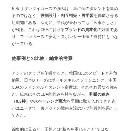
広東サザンタイガースの強みは、単に個のタレントを集め
るのではなく、
役割設計・相互補完・再学習
を循環させる
組織知にある。ゆえに、年代が替わっても「広東らしさ」
が残る。これはCBAにおける
ブランドの資本化
の好例であ
り、ファンベースの安定・スポンサー価値の維持にもつな
がっている。
他事例との比較・編集的考察
アジアのクラブを俯瞰すると、韓国KBLのスピードと外角
偏重、日本Bリーグのボールスキルとプランニング、中国
CBAのフィジカルとタレント密度は、それぞれ異なる強み
だ。広東はそのCBA的強みを持ちながら、
判断の速さ
（0.5秒）
や
スペーシング概念
を早期に取り入れてきた点
がユニークで、東アジアの戦術交流のハブ的役割を果たし
てきた。
編集的に見ると、王朝とは“勝ちを重ねること”ではな