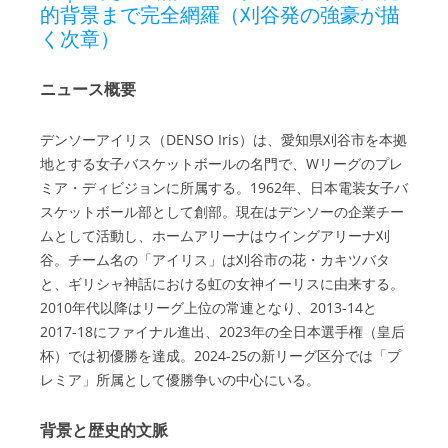
的背景まで完全網羅（刈谷発の強豪が描
く次章）
ニュース概要
デンソーアイリス（DENSO Iris）は、愛知県刈谷市を本拠
地とする女子バスケットボールの名門で、Wリーグのプレ
ミア・ディビジョンに所属する。1962年、日本電装女子バ
スケットボール部として創部。現在はデンソーの企業チー
ムとして活動し、ホームアリーナはウイングアリーナ刈
谷。チーム名の「アイリス」は刈谷市の花・カキツバタ
と、ギリシャ神話における虹の女神イーリスに由来する。
2010年代以降はリーグ上位の常連となり、2013-14と
2017-18にファイナル進出、2023年の全日本選手権（皇后
杯）では初優勝を達成。2024-25の新リーグ区分では「プ
レミア」所属として優勝争いの中心にいる。
背景と歴史的文脈