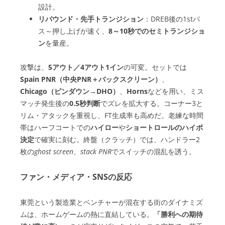
設計。
リバウンド・先手トランジション
：DREB後の1stパ
ス～押し上げが速く、
8～10秒でのセミトランジショ
ン
を量産。
攻撃は、
5アウト／4アウト1イン
の可変。セットでは
Spain PNR（中央PNR＋バックスクリーン）
、
Chicago（ピンダウン→DHO）
、
Horns
などを用い、ミス
マッチ発生後の
0.5秒判断
でズレを拡大する。コーナー3と
リム・アタックを重視し、FT生成率も高めだ。老練な時間
帯はハーフコートでの
ハイロー
や
ショートロールのハイポ
決定
で確実に刻む。終盤（クラッチ）では、ハンドラー2
枚の
ghost screen
、
stack PNR
でスイッチの混乱を誘う。
ファン・メディア・SNSの反応
東莞という製造業とベンチャーが混在する街のダイナミズ
ムは、ホームゲームの熱に直結している。
「勝利への期待