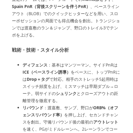
Spain PnR（背後スクリーンを伴うPnR）
、ベースライン
アウト（BLOB）でのクイックヒッターなどを用い、スロ
ーポゼッションの局面でも得点機会を創出。トランジショ
ンでは渡嘉敷のラン＆ジャンプ、野口のトレイル3でテン
ポを上げる。
戦術・技術・スタイル分析
ディフェンス
：基本はマンツーマン。サイドPnRは
ICE（ベースライン誘導）
をベースに、トップPnRに
は
Drop＋タグ
で対応。相手のストレッチ5起用時は
スイッチ頻度を上げ、ミスマッチは早期ダブル→ロ
ーテ。弱サイドの
シュリンク
とクローズアウトの距
離管理を徹底する。
リバウンド
：渡嘉敷、サンブ、野口が
ORB%（オフ
ェンスリバウンド率）
を押し上げ、セカンドチャン
スを創出。守備リバウンド後の最初の
アウトレット
を速く、PGがミドルレーンへ。2レーンランでコー