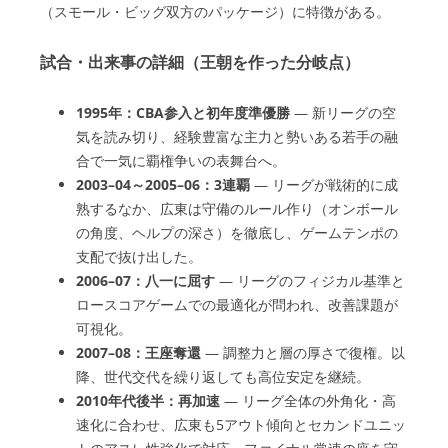
（スモール・ビッグ双方のパッケージ）に特徴がある。
試合・出来事の詳細（王朝を作った分岐点）
1995年：CBA参入と初年度準優勝
— 新リーグの空
気を読み切り、経験豊富な主力と勢いある若手の融
合で一気に覇権争いの表舞台へ。
2003–04～2005–06：3連覇
— リーグが戦術的に成
熟するなか、広東は守備のルール作り（オンボール
の角度、ヘルプの深さ）を徹底し、ゲームテンポの
支配で抜け出した。
2006–07：八一に屈す
— リーグのフィジカル基準と
ロースコアゲームでの最適化が問われ、改善課題が
可視化。
2007–08：王座奪還
— 調整力と層の厚さで復権。以
降、世代交代を繰り返しても高位安定を継続。
2010年代後半：再加速
— リーグ全体の外角化・高
速化に合わせ、広東も5アウト傾向とセカンドユニッ