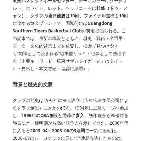
東莞バスケットボールセンター
。チームカラーはダークブ
ルー、ホワイト、レッド。ヘッドコーチは
杜鋒（ドゥ・フ
ォン）
。クラブの通算
優勝は10回
、
ファイナル進出も10回
に達する黄金ブランドで、国際的には
Guangdong
Southern Tigers Basketball Club
の英名で知られる。こ
の記事では、最新の概況とともに、歴史・戦術・名選手・
データ・文化的背景までを通覧し、検索で見つけやす
く“知識として読まれる”編集型リライト記事として整理す
る（主要キーワード「広東サザンタイガース」はタイト
ル・見出し・本文冒頭・結論に網羅）。
背景と歴史的文脈
クラブの前史は1993年の法人設立（広東宏遠集団公司によ
るクラブ創設）にさかのぼる。1994年に乙級リーグへ参加
し、
1995年のCBA創設と同時に参入
。初年度から準優勝を
飾るなど、黎明期から高い競争力を示してきた。2000年代
に入ると
2003–04～2005–06の3連覇
で一気に王朝化。
2006–07は八一ロケッツに屈して4連覇を逃したものの、