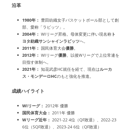
沿革
1980年：
豊田紡織女子バスケットボール部として創
部、愛称「ラビッツ」。
2004年：
WIリーグ昇格。母体変更に伴い現名称
ト
ヨタ紡織サンシャインラビッツ
へ。
2011年：
国民体育大会
優勝
。
2012年：
WIリーグ
優勝
。以後Wリーグで上位常連を
目指す体制へ。
2021年：
知花武彦HC就任を経て、現在は
ルーカ
ス・モンデーロHC
のもと強化を推進。
成績ハイライト
WIリーグ：
2012年 優勝
国民体育大会：
2011年 優勝
Wリーグ近年：
2021-22 4位（QF敗退）、2022-23
6位（SQF敗退）、2023-24 6位（QF敗退）