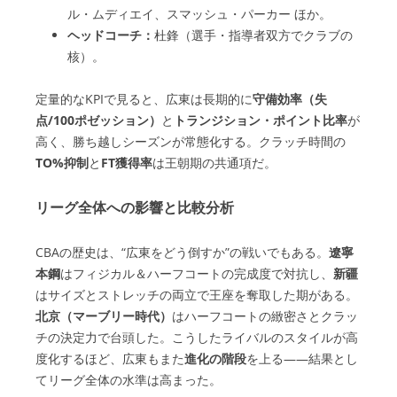
ル・ムディエイ、スマッシュ・パーカー ほか。
ヘッドコーチ：
杜鋒（選手・指導者双方でクラブの
核）。
定量的なKPIで見ると、広東は長期的に
守備効率（失
点/100ポゼッション）
と
トランジション・ポイント比率
が
高く、勝ち越しシーズンが常態化する。クラッチ時間の
TO%抑制
と
FT獲得率
は王朝期の共通項だ。
リーグ全体への影響と比較分析
CBAの歴史は、“広東をどう倒すか”の戦いでもある。
遼寧
本鋼
はフィジカル＆ハーフコートの完成度で対抗し、
新疆
はサイズとストレッチの両立で王座を奪取した期がある。
北京（マーブリー時代）
はハーフコートの緻密さとクラッ
チの決定力で台頭した。こうしたライバルのスタイルが高
度化するほど、広東もまた
進化の階段
を上る——結果とし
てリーグ全体の水準は高まった。