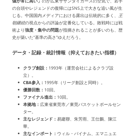
値が常に高い」
のが広東サザンタイガースの空気で、若手
の台頭やレジェンドの復帰にはSNS上で大きな追い風が生
じる。中国国内メディアにおける露出は伝統的に多く、
王
朝継続
の視点からの評論が定番化している。敗戦時には戦
術より
強度・集中の問題
が指摘されることが多いのも、歴
史が築いた“基準の高さ”ゆえだろう。
データ・記録・統計情報（抑えておきたい指標）
クラブ創設：
1993年（運営会社によるクラブ設
立）。
CBA参入：
1995年（リーグ創設と同時）。
優勝回数：
10回。
ファイナル進出：
10回。
本拠地：
広東省東莞市／東莞バスケットボールセン
ター。
主なレジェンド：
易建聯、朱芳雨、王仕鵬、陳江
華。
主なインポート：
ウィル・バイナム、エマニュエ