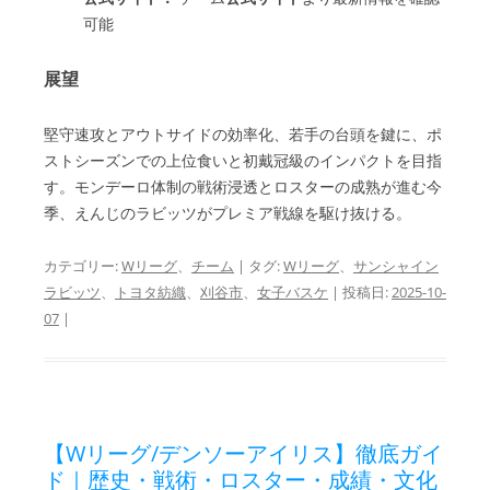
可能
展望
堅守速攻とアウトサイドの効率化、若手の台頭を鍵に、ポ
ストシーズンでの上位食いと初戴冠級のインパクトを目指
す。モンデーロ体制の戦術浸透とロスターの成熟が進む今
季、えんじのラビッツがプレミア戦線を駆け抜ける。
カテゴリー:
Wリーグ
、
チーム
| タグ:
Wリーグ
、
サンシャイン
ラビッツ
、
トヨタ紡織
、
刈谷市
、
女子バスケ
| 投稿日:
2025-10-
07
|
【Wリーグ/デンソーアイリス】徹底ガイ
ド｜歴史・戦術・ロスター・成績・文化