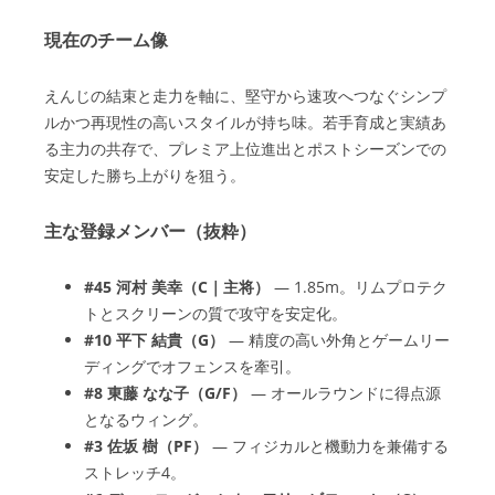
現在のチーム像
えんじの結束と走力を軸に、堅守から速攻へつなぐシンプ
ルかつ再現性の高いスタイルが持ち味。若手育成と実績あ
る主力の共存で、プレミア上位進出とポストシーズンでの
安定した勝ち上がりを狙う。
主な登録メンバー（抜粋）
#45 河村 美幸（C｜主将）
— 1.85m。リムプロテク
トとスクリーンの質で攻守を安定化。
#10 平下 結貴（G）
— 精度の高い外角とゲームリー
ディングでオフェンスを牽引。
#8 東藤 なな子（G/F）
— オールラウンドに得点源
となるウィング。
#3 佐坂 樹（PF）
— フィジカルと機動力を兼備する
ストレッチ4。