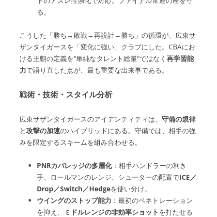
トのアスレ性強化で対応。ファイナル常連の座を守
る。
こうした「勝ち→敗戦→再設計→勝ち」の循環が、広東サ
ザンタイガースを「変化に強い」クラブにした。CBAにお
ける王朝の定義を“単純なタレント総量”ではなく
再学習能
力
で語り直した点が、最も重要な出来事である。
戦術・技術・スタイル分析
広東サザンタイガースのアイデンティティは、
守備の規律
と
攻撃の加速
のハイブリッドにある。守備では、相手の強
みを限定するスキームを組み合わせる。
PNRカバレッジの多層化
：相手ハンドラーの利き
手、ロールマンのレンジ、シューターの配置で
ICE／
Drop／Switch／Hedge
を使い分け。
ウイングのストップ能力
：最初のペネトレーション
を抑え、
ミドルレンジの非効率ショット
を打たせる