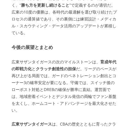
く、“
勝ち方を更新し続けること
”で定義するのが適切だ。
広東の10度の優勝は、各時代の最適解を選び取り続けたプ
ロセスの通算値であり、その裏側には練習設計・メディカ
ル・スカウティング・データ活用のアップデートが累積し
ている。
今後の展望とまとめ
広東サザンタイガースの次のマイルストーンは、
育成年代
の即戦力化
と
クラッチ創造性の担保
だ。リーグのペースが
再び上がる局面では、ガードのペネトレーション創出とコ
ーナー3の確率安定が要になる。守備では、スイッチ後の
ローポスト対処とDREBの確保が勝率に直結。運営面で
は、地域密着イベントとデジタル発信の両輪でファン基盤
を太くし、ホームコート・アドバンテージを最大化させた
い。
広東サザンタイガース
は、CBAの歴史とともに育ったクラ