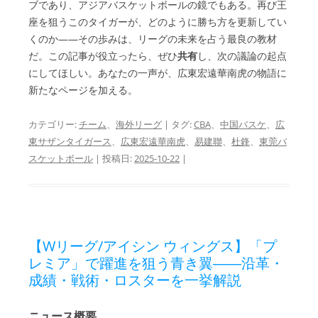
ブであり、アジアバスケットボールの鏡でもある。再び王
座を狙うこのタイガーが、どのように勝ち方を更新してい
くのか——その歩みは、リーグの未来を占う最良の教材
だ。この記事が役立ったら、ぜひ
共有
し、次の議論の起点
にしてほしい。あなたの一声が、広東宏遠華南虎の物語に
新たなページを加える。
カテゴリー:
チーム
、
海外リーグ
| タグ:
CBA
、
中国バスケ
、
広
東サザンタイガース
、
広東宏遠華南虎
、
易建聯
、
杜鋒
、
東莞バ
スケットボール
| 投稿日:
2025-10-22
|
【Wリーグ/アイシン ウィングス】「プ
レミア」で躍進を狙う青き翼――沿革・
成績・戦術・ロスターを一挙解説
ニュース概要