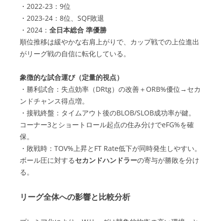
・2022-23：9位
・2023-24：8位、SQF敗退
・2024：
全日本総合 準優勝
順位推移は緩やかな右肩上がりで、カップ戦での上位進出
がリーグ戦の自信に転化している。
象徴的な試合運び（定量的視点）
・勝利試合：失点効率（DRtg）の改善＋ORB%優位→セカ
ンドチャンス得点増。
・接戦終盤：タイムアウト後のBLOB/SLOB成功率が鍵。
コーナー3とショートロール起点の住み分けでeFG%を確
保。
・敗戦時：TOV%上昇とFT Rate低下が同時発生しやすい。
ボール圧に対する
セカンドハンドラー
の寄与が勝敗を分け
る。
リーグ全体への影響と比較分析