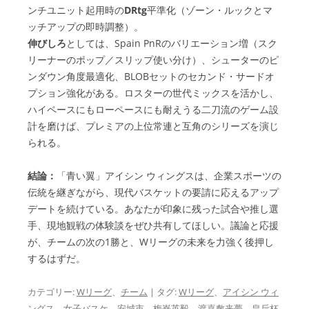
ンチユニット起用時の
DRtg
平準化（ゾーン・ルックとマ
ッチアップの即時調整）。
伸びしろ
としては、Spain PnRのバリエーション増（スク
リーナーのポップ／スリップ使い分け）、シューターのピ
ンダウン角度最適化、BLOBセットのセカンド・サードオ
プション強化がある。ロスターの世代ミックスを活かし、
ハイペースにもローペースにも耐えうる二刀流のゲーム設
計を磨けば、プレミアの上位常連と互角のシリーズを演じ
られる。
結論：
「青い翼」アイシン ウィングスは、企業スポーツの
伝統を継ぎながら、現代バスケットの要請に応えるアップ
デートを続けている。あなたが印象に残った試合や推し選
手、現地観戦の体験談をぜひ共有してほしい。議論と応援
が、チームの次の1勝と、Wリーグの未来を力強く後押し
するはずだ。
カテゴリー:
Wリーグ
、
チーム
| タグ:
Wリーグ
、
アイシン ウィ
ングス
、
女子バスケ
、
安城市
、
梅嵜英毅
、
渡嘉敷来夢
、
皇后杯