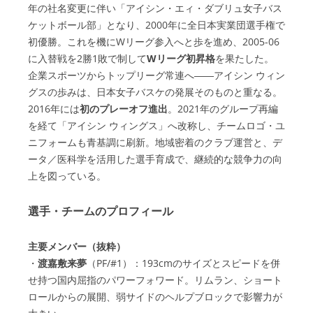
年の社名変更に伴い「アイシン・エィ・ダブリュ女子バス
ケットボール部」となり、2000年に全日本実業団選手権で
初優勝。これを機にWリーグ参入へと歩を進め、2005-06
に入替戦を2勝1敗で制して
Wリーグ初昇格
を果たした。
企業スポーツからトップリーグ常連へ――アイシン ウィン
グスの歩みは、日本女子バスケの発展そのものと重なる。
2016年には
初のプレーオフ進出
。2021年のグループ再編
を経て「アイシン ウィングス」へ改称し、チームロゴ・ユ
ニフォームも青基調に刷新。地域密着のクラブ運営と、デ
ータ／医科学を活用した選手育成で、継続的な競争力の向
上を図っている。
選手・チームのプロフィール
主要メンバー（抜粋）
・
渡嘉敷来夢
（PF/#1）：193cmのサイズとスピードを併
せ持つ国内屈指のパワーフォワード。リムラン、ショート
ロールからの展開、弱サイドのヘルプブロックで影響力が