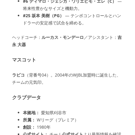
#6 ディマロ・ジェシカ・ワリエビモ・エレ（C）
—
将来性豊かなサイズと機動力。
#25 坂本 美樹（PG）
— テンポコントロールとハン
ドラーの安定感で試合を締める。
ヘッドコーチ：
ルーカス・モンデーロ
／アシスタント：
吉
永 大器
マスコット
ラビコ
（背番号04）。2004年のWJBL加盟時に誕生した、
チームの元気印。
クラブデータ
本拠地：
愛知県刈谷市
所属：
Wリーグ（プレミア）
創設：
1980年
公式サイト：
チーム
公式サイト
より最新情報を確認