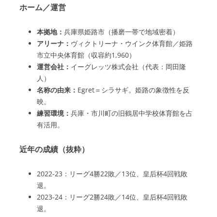
ホーム／運営
本拠地：
兵庫県姫路市（播磨一帯で地域密着）
アリーナ：
ヴィクトリーナ・ウインク体育館／姫路
市立中央体育館（収容約1,960）
運営会社：
イーグレッツ株式会社（代表：岡田隆
人）
名称の由来：
Egret＝シラサギ。姫路の象徴性を反
映。
練習環境：
兵庫・市川町の旧鶴居中学校体育館を占
有活用。
近年の成績（抜粋）
2022-23：リーグ4勝22敗／13位、皇后杯4回戦敗
退。
2023-24：リーグ2勝24敗／14位、皇后杯4回戦敗
退。