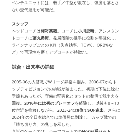
ベンチユニットには、若手／中堅が混在し、強度を落とさ
ない交代運用が可能だ。
スタッフ
ヘッドコーチは
梅嵜英毅
。コーチに
小川忠晴
、アシスタン
トコーチに
藤丸勇海
。発展段階の選手に役割を明確化し、
ラインナップごとの KPI（失点効率、TOV%、ORB%な
ど）で再現性を磨くアプローチが特徴だ。
試合・出来事の詳細
2005-06の入替戦でWリーグ昇格を掴み、2006-07からト
ップディビジョンでの挑戦が始まった。初期は下位に沈む
季節もあったが、守備の堅実化とセットの整備で競争力を
回復。
2016年には初のプレーオフ
を経験し、以後も8～10
位付近を推移しながら、2023-24は
8位でSQF進出
。さらに
2024年の全日本総合では準優勝に到達し、カップ戦での
「勝ち切り力」の兆しを示した。
直近のゲームでは、ハーフコートでの
Horns系セット
、