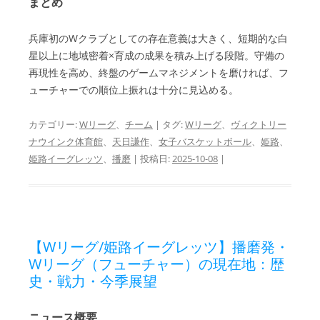
まとめ
兵庫初のWクラブとしての存在意義は大きく、短期的な白
星以上に
地域密着×育成
の成果を積み上げる段階。守備の
再現性を高め、終盤のゲームマネジメントを磨ければ、フ
ューチャーでの順位上振れは十分に見込める。
カテゴリー:
Wリーグ
、
チーム
| タグ:
Wリーグ
、
ヴィクトリー
ナウインク体育館
、
天日謙作
、
女子バスケットボール
、
姫路
、
姫路イーグレッツ
、
播磨
| 投稿日:
2025-10-08
|
【Wリーグ/姫路イーグレッツ】播磨発・
Wリーグ（フューチャー）の現在地：歴
史・戦力・今季展望
ニュース概要