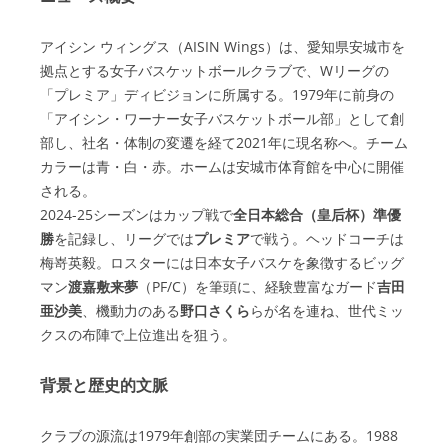
アイシン ウィングス（AISIN Wings）は、愛知県安城市を
拠点とする女子バスケットボールクラブで、Wリーグの
「プレミア」ディビジョンに所属する。1979年に前身の
「アイシン・ワーナー女子バスケットボール部」として創
部し、社名・体制の変遷を経て2021年に現名称へ。チーム
カラーは青・白・赤。ホームは安城市体育館を中心に開催
される。
2024-25シーズンはカップ戦で
全日本総合（皇后杯）準優
勝
を記録し、リーグでは
プレミア
で戦う。ヘッドコーチは
梅嵜英毅。ロスターには日本女子バスケを象徴するビッグ
マン
渡嘉敷来夢
（PF/C）を筆頭に、経験豊富なガード
吉田
亜沙美
、機動力のある
野口さくら
らが名を連ね、世代ミッ
クスの布陣で上位進出を狙う。
背景と歴史的文脈
クラブの源流は1979年創部の実業団チームにある。1988