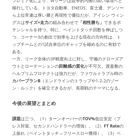
プレミア化により、Wリーグは競争的均衡の高い環境へと
移行している。トヨタ自動車、ENEOS、富士通、デンソー
ら上位常連は厚い層と再現性で優位だが、アイシン ウィン
グスは
サイズ×走力
の組み合わせで
「相性勝ち」
できるポ
テンシャルを持つ。特に、ペイントタッチ回数を伸ばしつ
つ、コーナー3の創出で効率を上げる現在の方向性は、ト
ップチームとの1試合単位のギャップを縮めるのに有効で
ある。
一方、リーグ全体の3P精度向上に対し、守備のクローズア
ウトとローテーションの
距離感の質化
が不可欠。渡嘉敷の
ヘルプリムプロテクトは強力だが、ファウルトラブル時の
カバープランB
（エンドラインのトラップや1-2-2のゾー
ン・ルック）を確立できるかが、長期戦のテーマになる。
今後の展望とまとめ
課題
は三つ。（1）ターンオーバーの
TOV%
低位安定（プ
レス対策、セカンドハンドラーの増強）。（2）
FT Rate
の
上振れ（ペイントタッチ→フリースロー獲得）。（3）ベ