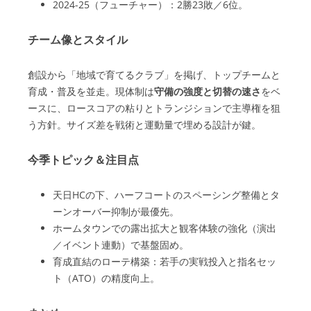
2024-25（フューチャー）：2勝23敗／6位。
チーム像とスタイル
創設から「地域で育てるクラブ」を掲げ、トップチームと
育成・普及を並走。現体制は
守備の強度と切替の速さ
をベ
ースに、ロースコアの粘りとトランジションで主導権を狙
う方針。サイズ差を戦術と運動量で埋める設計が鍵。
今季トピック＆注目点
天日HCの下、ハーフコートのスペーシング整備とタ
ーンオーバー抑制が最優先。
ホームタウンでの露出拡大と観客体験の強化（演出
／イベント連動）で基盤固め。
育成直結のローテ構築：若手の実戦投入と指名セッ
ト（ATO）の精度向上。