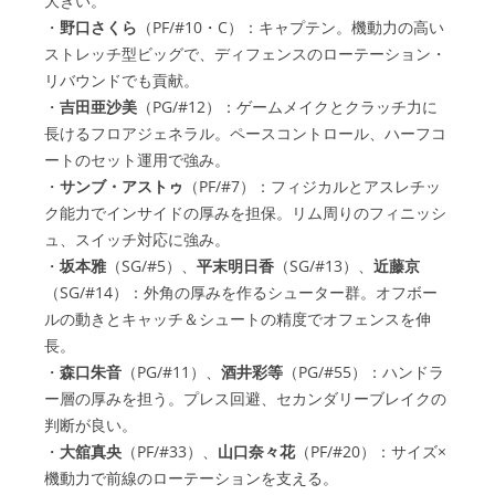
大きい。
・
野口さくら
（PF/#10・C）：キャプテン。機動力の高い
ストレッチ型ビッグで、ディフェンスのローテーション・
リバウンドでも貢献。
・
吉田亜沙美
（PG/#12）：ゲームメイクとクラッチ力に
長けるフロアジェネラル。ペースコントロール、ハーフコ
ートのセット運用で強み。
・
サンブ・アストゥ
（PF/#7）：フィジカルとアスレチッ
ク能力でインサイドの厚みを担保。リム周りのフィニッシ
ュ、スイッチ対応に強み。
・
坂本雅
（SG/#5）、
平末明日香
（SG/#13）、
近藤京
（SG/#14）：外角の厚みを作るシューター群。オフボー
ルの動きとキャッチ＆シュートの精度でオフェンスを伸
長。
・
森口朱音
（PG/#11）、
酒井彩等
（PG/#55）：ハンドラ
ー層の厚みを担う。プレス回避、セカンダリーブレイクの
判断が良い。
・
大舘真央
（PF/#33）、
山口奈々花
（PF/#20）：サイズ×
機動力で前線のローテーションを支える。