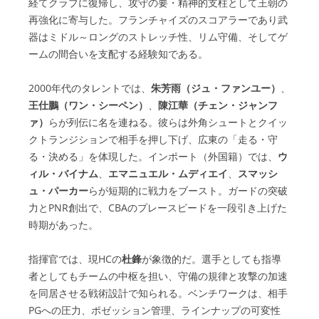
経てクラブに復帰し、攻守の要・精神的支柱として王朝の
再強化に寄与した。フランチャイズのスコアラーであり武
器はミドル～ロングのストレッチ性、リム守備、そしてゲ
ームの間合いを支配する経験知である。
2000年代のタレントでは、
朱芳雨（ジュ・ファンユー）
、
王仕鵬（ワン・シーペン）
、
陳江華（チェン・ジャンフ
ァ）
らが列伝に名を連ねる。彼らは外角シュートとクイッ
クトランジションで相手を押し下げ、広東の「走る・守
る・決める」を体現した。インポート（外国籍）では、
ウ
ィル・バイナム
、
エマニュエル・ムディエイ
、
スマッシ
ュ・パーカー
らが短期的に戦力をブースト。ガードの突破
力とPNR創出で、CBAのプレースピードを一段引き上げた
時期があった。
指揮官では、現HCの
杜鋒
が象徴的だ。選手としても指導
者としてもチームの中枢を担い、守備の規律と攻撃の加速
を同居させる戦術設計で知られる。ベンチワークは、相手
PGへの圧力、ポゼッション管理、ラインナップの可変性