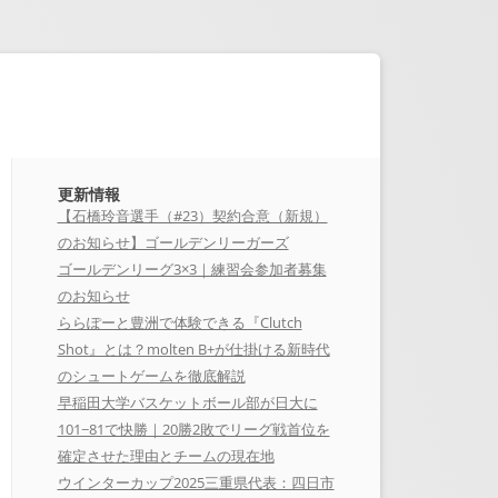
更新情報
【石橋玲音選手（#23）契約合意（新規）
のお知らせ】ゴールデンリーガーズ
ゴールデンリーグ3×3｜練習会参加者募集
のお知らせ
ららぽーと豊洲で体験できる『Clutch
Shot』とは？molten B+が仕掛ける新時代
のシュートゲームを徹底解説
早稲田大学バスケットボール部が日大に
101−81で快勝｜20勝2敗でリーグ戦首位を
確定させた理由とチームの現在地
ウインターカップ2025三重県代表：四日市