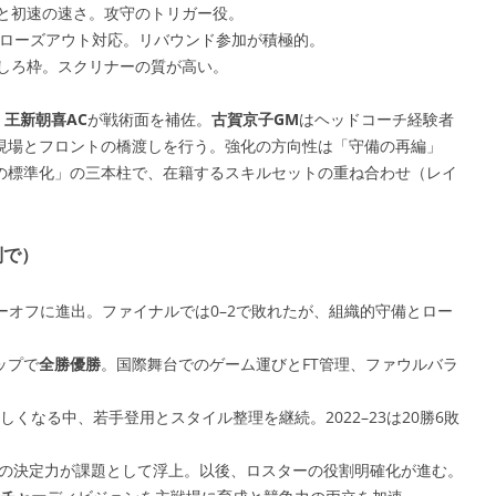
性と初速の速さ。攻守のトリガー役。
とクローズアウト対応。リバウンド参加が積極的。
びしろ枠。スクリナーの質が高い。
、
王新朝喜AC
が戦術面を補佐。
古賀京子GM
はヘッドコーチ経験者
現場とフロントの橋渡しを行う。強化の方向性は「守備の再編」
の標準化」の三本柱で、在籍するスキルセットの重ね合わせ（レイ
列で）
ーオフに進出。ファイナルでは0–2で敗れたが、組織的守備とロー
。
ップで
全勝優勝
。国際舞台でのゲーム運びとFT管理、ファウルバラ
くなる中、若手登用とスタイル整理を継続。2022–23は20勝6敗
ッチの決定力が課題として浮上。以後、ロスターの役割明確化が進む。