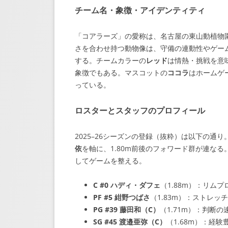
チーム名・象徴・アイデンティティ
「コアラーズ」の愛称は、名古屋の東山動植物
さを合わせ持つ動物像は、守備の連動性やゲー
する。チームカラーの
レッド
は情熱・挑戦を意
象徴でもある。マスコットの
ココラ
はホームゲ
っている。
ロスターとスタッフのプロフィール
2025–26シーズンの登録（抜粋）は以下の通り
依
を軸に、1.80m前後のフォワード群が連なる
してゲームを整える。
C #0 ハディ・ダフェ
（1.88m）：リム
PF #5 紺野つばさ
（1.83m）：ストレ
PG #39 藤田和（C）
（1.71m）：判断
SG #45 渡邉亜弥（C）
（1.68m）：経