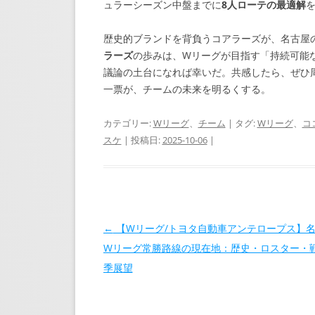
ュラーシーズン中盤までに
8人ローテの最適解
歴史的ブランドを背負うコアラーズが、名古屋
ラーズ
の歩みは、Wリーグが目指す「持続可能
議論の土台になれば幸いだ。共感したら、ぜひ
一票が、チームの未来を明るくする。
カテゴリー:
Wリーグ
、
チーム
| タグ:
Wリーグ
、
コ
スケ
| 投稿日:
2025-10-06
|
投稿ナビゲーション
←
【Wリーグ/トヨタ自動車アンテロープス】
Wリーグ常勝路線の現在地：歴史・ロスター・
季展望