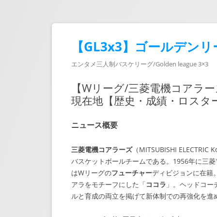
【GL3x3】ゴールデンリ
エンタメ三人制バスケリーグ/Golden league 3×3
【Wリーグ/三菱電機コアラ
現在地【歴史・成績・ロスタ
ニュース概要
三菱電機コアラーズ
（MITSUBISHI ELEC
バスケットボールチームである。1956年に三
はWリーグの
フューチャー
ディビジョンに在籍
アラをモチーフにした「
ココラ
」。ヘッドコー
ルと育成の両立を掲げて新体制での再強化を進