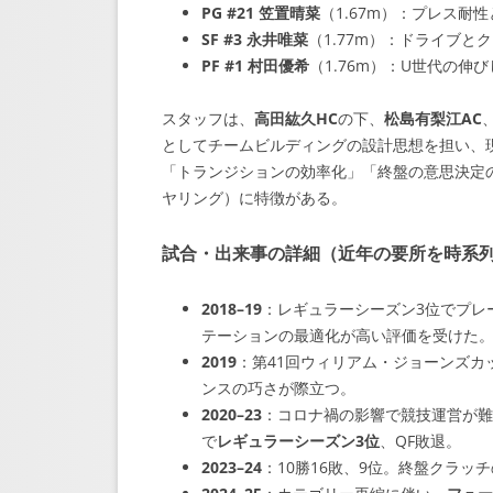
PG #21 笠置晴菜
（1.67m）：プレス耐
SF #3 永井唯菜
（1.77m）：ドライブ
PF #1 村田優希
（1.76m）：U世代の伸
スタッフは、
高田紘久HC
の下、
松島有梨江AC
としてチームビルディングの設計思想を担い、
「トランジションの効率化」「終盤の意思決定
ヤリング）に特徴がある。
試合・出来事の詳細（近年の要所を時系
2018–19
：レギュラーシーズン3位でプレ
テーションの最適化が高い評価を受けた
2019
：第41回ウィリアム・ジョーンズカ
ンスの巧さが際立つ。
2020–23
：コロナ禍の影響で競技運営が難し
で
レギュラーシーズン3位
、QF敗退。
2023–24
：10勝16敗、9位。終盤クラ