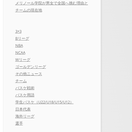
メリノール学院が男女で全国へ挑む理由と
チームの現在地
3×3
Bリーグ
NBA
NCAA
Wリーグ
ゴールデンリーグ
その他ニュース
チーム
バスケ戦術
バスケ用語
学生バスケ（U22/U18/U15/U12）
日本代表
海外リーグ
選手