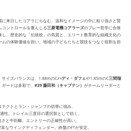
園に来日したコアラにちなむ。温和なイメージの中に粘り強さと賢
ムコントロールを重んじる
三菱電機コアラーズ
のプレー哲学に合致
味し、歴史的な「伝統校」の気質と、エリート教育的な組織文化の
ームの体験価値を担い、地域の子どもたちと競技をつなぐ役割を担
。サイズバランスは、1.88mのC
ハディ・ダフェ
や1.85mのC
三間瑠
。ガードは多彩で、
#39 藤田和（キャプテン）
がチームリーダーと
プロテクトとラン・ジャンプの切替に強み。
ッチ適性。トレイル三度目の選択肢として効く。
の速さと中距離。エントリーの正確性が高い。
験豊富なウイングディフェンダー。終盤のFTが安定。