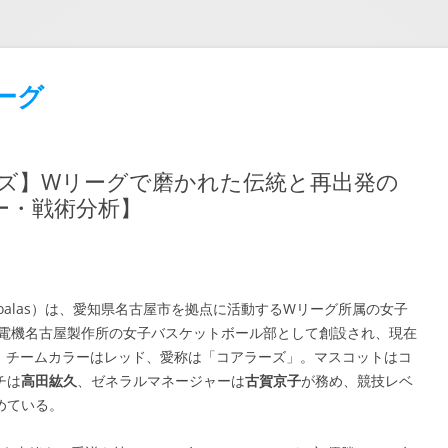
ーグ
ーズ】Wリーグで磨かれた伝統と再出発の
ー・戦術分析】
TRIC Koalas）は、愛知県名古屋市を拠点に活動するWリーグ所属の女子
菱電機名古屋製作所の女子バスケットボール部として創設され、現在
。チームカラーはレッド、愛称は「コアラーズ」。マスコットはコ
チは
高田紘久
、ゼネラルマネージャーは
古賀京子
が務め、競技レベ
めている。