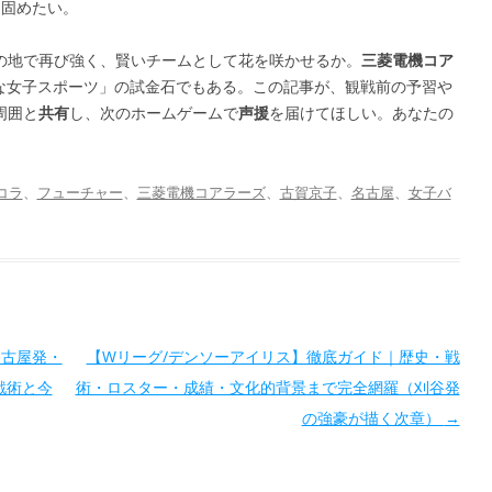
を固めたい。
の地で再び強く、賢いチームとして花を咲かせるか。
三菱電機コア
な女子スポーツ」の試金石でもある。この記事が、観戦前の予習や
周囲と
共有
し、次のホームゲームで
声援
を届けてほしい。あなたの
コラ
、
フューチャー
、
三菱電機コアラーズ
、
古賀京子
、
名古屋
、
女子バ
名古屋発・
【Wリーグ/デンソーアイリス】徹底ガイド｜歴史・戦
戦術と今
術・ロスター・成績・文化的背景まで完全網羅（刈谷発
の強豪が描く次章）
→