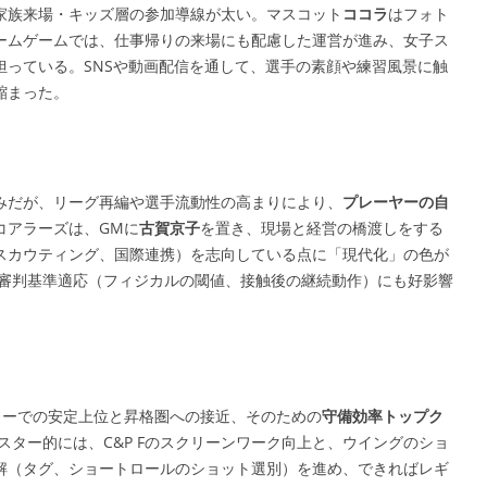
家族来場・キッズ層の参加導線が太い。マスコット
ココラ
はフォト
ームゲームでは、仕事帰りの来場にも配慮した運営が進み、女子ス
担っている。SNSや動画配信を通して、選手の素顔や練習風景に触
縮まった。
みだが、リーグ再編や選手流動性の高まりにより、
プレーヤーの自
コアラーズは、GMに
古賀京子
を置き、現場と経営の橋渡しをする
スカウティング、国際連携）を志向している点に「現代化」の色が
と審判基準適応（フィジカルの閾値、接触後の継続動作）にも好影響
ャーでの安定上位と昇格圏への接近、そのための
守備効率トップク
スター的には、C&P Fのスクリーンワーク向上と、ウイングのショ
解（タグ、ショートロールのショット選別）を進め、できればレギ