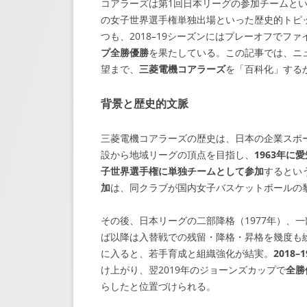
コアラーズは第1回日本リーグの参加チームという
の女子世界選手権単独出場といった歴史的トピッ
つも、2018–19シーズンにはプレーオフでファ
プ全勝優勝
を果たしている。この記事では、ニ
望まで、
三菱電機コアラーズ
を「百科化」する
背景と歴史的文脈
三菱電機コアラーズの歴史は、日本の企業スポー
設から地域リーグの頂点を目指し、
1963年に
子世界選手権に単独チームとして参加
するとい
加
は、同クラブが国内女子バスケットボールの
その後、日本リーグの二部降格（1977年）、一部
ば以降は入替戦での残留・降格・昇格を幾度も繰
に入ると、若手育成と組織強化が結実。
2018
け上がり、翌2019年のジョーンズカップで
全勝
らしたと位置づけられる。