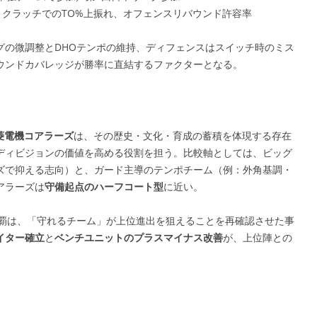
滞、クラッチでのTO%上振れ、オフェンスリバウンド許容率
グの微調整とDHOテンポの維持、ディフェンスはスイッチ時のミス
ウンドカバレッジが勝率に直結するファクターとなる。
菱電機コアラーズ
は、その歴史・文化・育成の蓄積を体現する存在
ディビジョンの価値を高める役割を担う。比較軸としては、ビッグ
ズで抑える志向）と、ガード主導のテンポチーム（例：外角基調・
アラーズは
守備起点のハーフコート型
に近い。
大会制覇は、「守れるチーム」が上位進出を狙えることを再確認させた事
イター確立
と
ベンチユニットのプラスマイナス改善
が、上位陣との