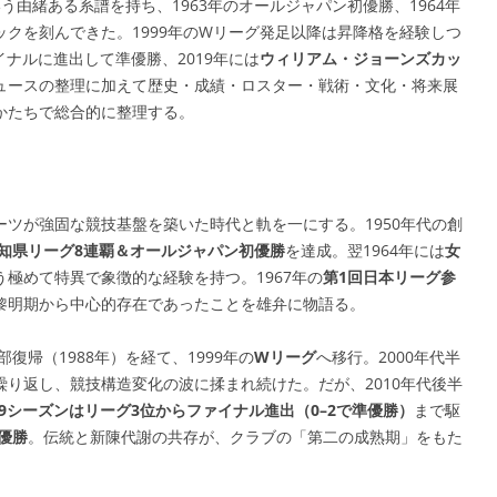
由緒ある系譜を持ち、1963年のオールジャパン初優勝、1964年
クを刻んできた。1999年のWリーグ発足以降は昇降格を経験しつ
イナルに進出して準優勝、2019年には
ウィリアム・ジョーンズカッ
ュースの整理に加えて歴史・成績・ロスター・戦術・文化・将来展
かたちで総合的に整理する。
ツが強固な競技基盤を築いた時代と軌を一にする。1950年代の創
愛知県リーグ8連覇＆オールジャパン初優勝
を達成。翌1964年には
女
う極めて特異で象徴的な経験を持つ。1967年の
第1回日本リーグ参
黎明期から中心的存在であったことを雄弁に物語る。
復帰（1988年）を経て、1999年の
Wリーグ
へ移行。2000年代半
り返し、競技構造変化の波に揉まれ続けた。だが、2010年代後半
–19シーズンはリーグ3位からファイナル進出（0–2で準優勝）
まで駆
優勝
。伝統と新陳代謝の共存が、クラブの「第二の成熟期」をもた