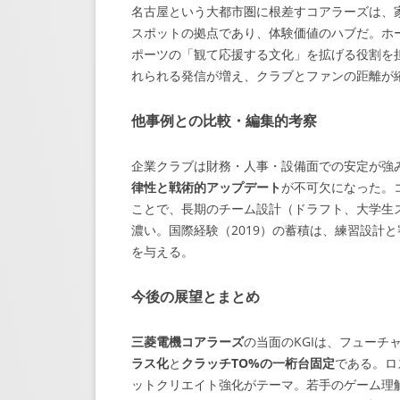
名古屋という大都市圏に根差すコアラーズは、
スポットの拠点であり、体験価値のハブだ。ホ
ポーツの「観て応援する文化」を拡げる役割を
れられる発信が増え、クラブとファンの距離が
他事例との比較・編集的考察
企業クラブは財務・人事・設備面での安定が強
律性と戦術的アップデート
が不可欠になった。
ことで、長期のチーム設計（ドラフト、大学生
濃い。国際経験（2019）の蓄積は、練習設計
を与える。
今後の展望とまとめ
三菱電機コアラーズ
の当面のKGIは、フューチ
ラス化
と
クラッチTO%の一桁台固定
である。ロ
ットクリエイト強化がテーマ。若手のゲーム理