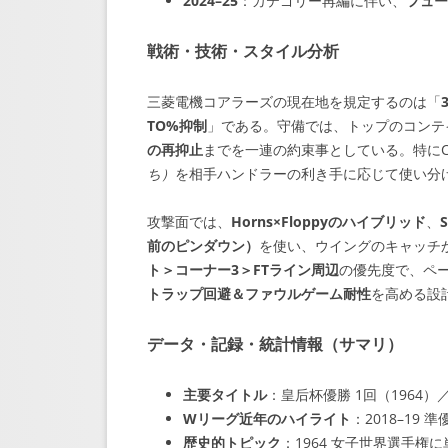
2024–25
：カテゴリー再編に伴い、
フュー
戦術・技術・スタイル分析
三菱電機コアラーズの現在地を規定するのは「
TO%抑制
」である。守備では、トップのコンテ
の再抑止
までを一連の約束事としている。特に
ち）
を相手ハンドラーの利き手に応じて使い分
攻撃面では、
Horns×Floppyのハイブリッド
、
前のピンダウン）
を使い、ウイングのキャッチ
ト＞コーナー3＞FTライン周辺
の優先度で、ペ
トラップ回避＆ファウルゲーム耐性
を高める設
データ・記録・統計情報（サマリ）
主要タイトル
：皇后杯優勝 1回（1964）
Wリーグ近年のハイライト
：2018–19 
歴史的トピック
：1964 女子世界選手権