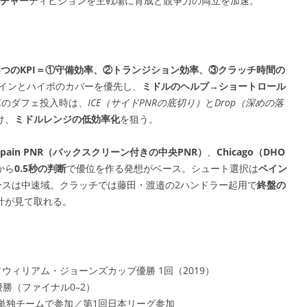
チャー
ディビジョンを主戦場に育成と競争力の両立を加速。
3つのKPI＝①守備効率、②トランジション効率、③クラッチ時間の
インとハイポのカバーを優先し、
ミドルのヘルプ→ショートロール
Cのダフェ投入時は、
ICE（サイドPNRの底切り）
と
Drop（深めの落
け、
ミドルレンジの低効率化
を狙う。
Spain PNR（バックスクリーン付きの中央PNR）
、
Chicago（DHO
から
0.5秒の判断
で優位を作る発想がベース。シュート選択は
ペイン
ースは中速域。クラッチでは藤田・渡邉の2ハンドラー起用で
終盤の
計が見て取れる。
／ウィリアム・ジョーンズカップ優勝 1回（2019）
準優勝（ファイナル0–2）
に単独チームで参加／第1回日本リーグ参加