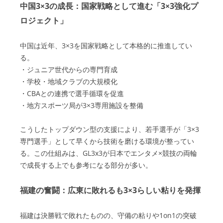
中国3×3の成長：国家戦略として進む「3×3強化プ
ロジェクト」
中国は近年、3×3を国家戦略として本格的に推進してい
る。
・ジュニア世代からの専門育成
・学校・地域クラブの大規模化
・CBAとの連携で選手循環を促進
・地方スポーツ局が3×3専用施設を整備
こうしたトップダウン型の支援により、若手選手が「3×3
専門選手」として早くから技術を磨ける環境が整ってい
る。この仕組みは、GL3x3が日本でエンタメ×競技の両輪
で成長する上でも参考になる部分が多い。
福建の奮闘：広東に敗れるも3×3らしい粘りを発揮
福建は決勝戦で敗れたものの、守備の粘りや1on1の突破