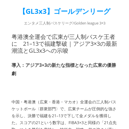
【GL3x3】ゴールデンリーグ
エンタメ三人制バスケリーグ/Golden league 3×3
粤港澳全運会で広東が三人制バスケ王者
に 21–13で福建撃破｜アジア3×3の最新
潮流とGL3x3への示唆
導入：アジア3×3の新たな指標となった広東の優勝
劇
中国・粤港澳（広東・香港・マカオ）全運会の三人制バス
ケットボール〈群衆部門〉で、広東チームが圧倒的な強さ
を示し、決勝で福建を21–13で下して金メダルを獲得し
た。スコアの21という数字は、FIBA3×3と同様の「21点先