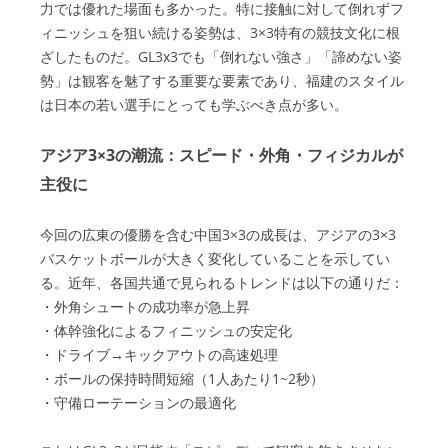
力では優れた場面も多かった。特に接触に対して倒れずフ
ィニッシュを狙い続ける姿勢は、3×3特有の競技文化に根
ざしたものだ。GL3x3でも「倒れない強さ」「諦めない姿
勢」は観客を魅了する重要な要素であり、福建のスタイル
は日本の若い選手にとっても学ぶべき点が多い。
アジア3×3の潮流：スピード・外角・フィジカルが
主役に
今回の広東の優勝を含む中国3×3の成長は、アジアの3×3
バスケットボールが大きく変化していることを示してい
る。近年、各国共通で見られるトレンドは以下の通りだ：
・外角シュートの成功率が急上昇
・体幹強化によるフィニッシュの安定化
・ドライブ→キックアウトの高速処理
・ボールの保持時間短縮（1人あたり1~2秒）
・守備ローテーションの最適化