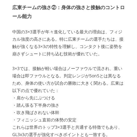
広東チームの強さ②：身体の強さと接触のコントロ
ール能力
中国の3×3選手が年々進化している最大の理由は、フィジ
カル強度の高さにある。特に広東チームの選手たちは、接
触が強くなる3×3の特性を理解し、コンタクト後に姿勢を
崩さずシュートに持ち込む技術が優れていた。
3×3では、接触が軽い場合はノーファウルで流され、重い
場合は即ファウルとなる。判定レンジが5on5とは異なる
ため、身体の使い方が試合の勝敗に大きく関わる。広東は
以下の点で優れていた：
・肩から先にぶつける
・踏ん張る下半身の強さ
・吹き飛ばされない体幹
・フィニッシュ直前の体勢の安定
これらは世界のトップ3×3選手と共通する特徴でもあり、
GL3x3の選手が強化すべきポイントとも一致する。