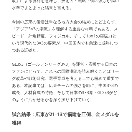
取」による勝利を意味し、技術力・戦略・個の強さが高い
水準でまとまった結果と言える。
今回の広東の優勝は単なる地方大会の結果にとどまらず、
「アジア3×3の潮流」を理解する重要な材料でもある。ス
ピード、外角精度、フィジカル、そして1on1の突破力と
いう現代的な3×3の要素が、中国国内でも急速に成熟しつ
つある証拠だ。
GL3x3（ゴールデンリーグ3×3）を運営・応援する日本の
ファンにとって、これらの国際潮流を読み解くことはリー
グ改革や戦術研究、選手育成を考える上でも極めて重要で
ある。本記事では、広東チームの強さを軸に、中国3×3の
成長、人材育成の特徴、そして日本の3×3界・GL3x3がど
のように活かせるかを深く掘り下げていく。
試合結果：広東が21–13で福建を圧倒、金メダルを
獲得