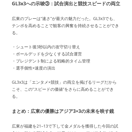
GL3x3への示唆③：試合演出と競技スピードの両立
広東のプレーは“速さ”が最大の魅力だった。GL3x3でも、
テンポを高めることで観客の興奮を持続させることができ
る。
・シュート後3秒以内の攻守切り替え
・ボールデッドを少なくする試合運営
・プレジデント制による戦略的タイム管理
・選手個性×速度の演出
GL3x3は「エンタメ×競技」の両立を掲げるリーグだから
こそ、この“スピードの価値”をさらに高めることができ
る。
まとめ：広東の優勝はアジア3×3の未来を映す鏡
広東が福建を21–13で下して金メダルを獲得した今回の試