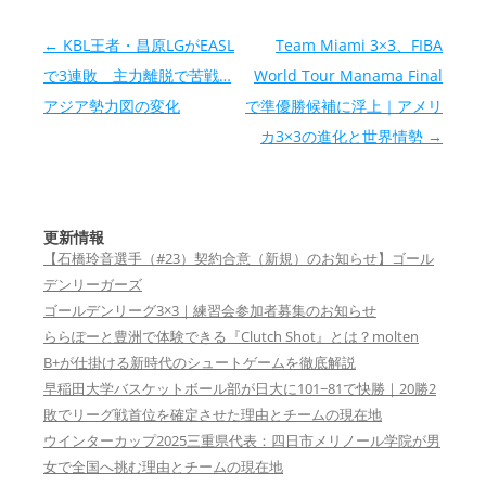
投稿ナビゲーション
←
KBL王者・昌原LGがEASL
Team Miami 3×3、FIBA
で3連敗 主力離脱で苦戦…
World Tour Manama Final
アジア勢力図の変化
で準優勝候補に浮上｜アメリ
カ3×3の進化と世界情勢
→
更新情報
【石橋玲音選手（#23）契約合意（新規）のお知らせ】ゴール
デンリーガーズ
ゴールデンリーグ3×3｜練習会参加者募集のお知らせ
ららぽーと豊洲で体験できる『Clutch Shot』とは？molten
B+が仕掛ける新時代のシュートゲームを徹底解説
早稲田大学バスケットボール部が日大に101−81で快勝｜20勝2
敗でリーグ戦首位を確定させた理由とチームの現在地
ウインターカップ2025三重県代表：四日市メリノール学院が男
女で全国へ挑む理由とチームの現在地