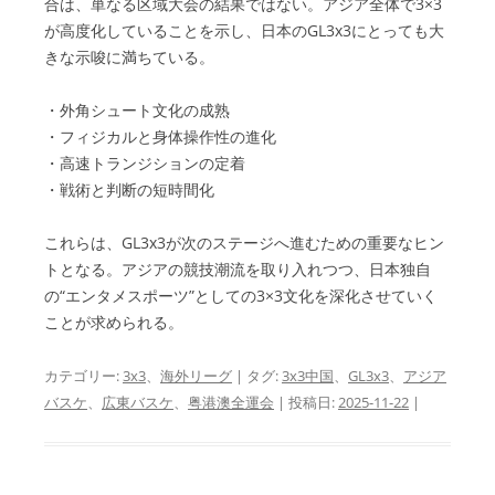
合は、単なる区域大会の結果ではない。アジア全体で3×3
が高度化していることを示し、日本のGL3x3にとっても大
きな示唆に満ちている。
・外角シュート文化の成熟
・フィジカルと身体操作性の進化
・高速トランジションの定着
・戦術と判断の短時間化
これらは、GL3x3が次のステージへ進むための重要なヒン
トとなる。アジアの競技潮流を取り入れつつ、日本独自
の“エンタメスポーツ”としての3×3文化を深化させていく
ことが求められる。
カテゴリー:
3x3
、
海外リーグ
| タグ:
3x3中国
、
GL3x3
、
アジア
バスケ
、
広東バスケ
、
粤港澳全運会
| 投稿日:
2025-11-22
|