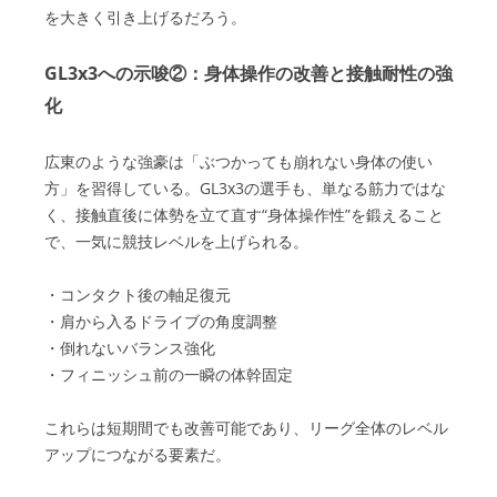
を大きく引き上げるだろう。
GL3x3への示唆②：身体操作の改善と接触耐性の強
化
広東のような強豪は「ぶつかっても崩れない身体の使い
方」を習得している。GL3x3の選手も、単なる筋力ではな
く、接触直後に体勢を立て直す“身体操作性”を鍛えること
で、一気に競技レベルを上げられる。
・コンタクト後の軸足復元
・肩から入るドライブの角度調整
・倒れないバランス強化
・フィニッシュ前の一瞬の体幹固定
これらは短期間でも改善可能であり、リーグ全体のレベル
アップにつながる要素だ。