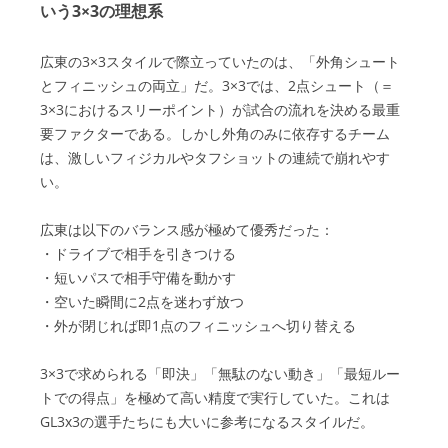
いう3×3の理想系
広東の3×3スタイルで際立っていたのは、「外角シュート
とフィニッシュの両立」だ。3×3では、2点シュート（＝
3×3におけるスリーポイント）が試合の流れを決める最重
要ファクターである。しかし外角のみに依存するチーム
は、激しいフィジカルやタフショットの連続で崩れやす
い。
広東は以下のバランス感が極めて優秀だった：
・ドライブで相手を引きつける
・短いパスで相手守備を動かす
・空いた瞬間に2点を迷わず放つ
・外が閉じれば即1点のフィニッシュへ切り替える
3×3で求められる「即決」「無駄のない動き」「最短ルー
トでの得点」を極めて高い精度で実行していた。これは
GL3x3の選手たちにも大いに参考になるスタイルだ。