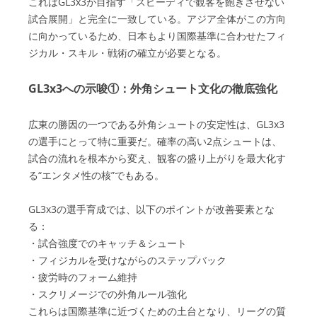
これはGL3x3が目指す「スピーディで観客を飽きさせない
試合展開」と完全に一致している。アジア全体がこの方向
に向かっているため、日本もより国際基準に合わせたフィ
ジカル・スキル・戦術の確立が必要となる。
GL3x3への示唆①：外角シュート文化の徹底強化
広東の勝因の一つである外角シュートの安定性は、GL3x3
の選手にとって特に重要だ。確率の高い2点シュートは、
試合の流れを根本から変え、観客の盛り上がりを最大化す
る“エンタメ性の核”でもある。
GL3x3の選手育成では、以下のポイントが改善要素とな
る：
・試合強度でのキャッチ＆シュート
・フィジカルを受けながらのステップバック
・疲労時のフォーム維持
・スクリメージでの外角ルール強化
これらは国際基準に近づくための土台となり、リーグの質