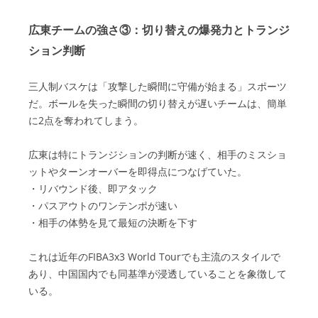
広東チームの強さ③：切り替えの爆発力とトランジ
ション判断
三人制バスケは「攻撃した瞬間に守備が始まる」スポーツ
だ。ボールを失った瞬間の切り替えが遅いチームは、簡単
に2点を奪われてしまう。
広東は特にトランジションの判断が速く、相手のミスショ
ットやターンオーバーを即得点につなげていた。
・リバウンド後、即アタック
・パスアウトのワンテンポが速い
・相手の体勢を見て最短の決断を下す
これは近年のFIBA3x3 World Tourでも主流のスタイルで
あり、中国国内でも同基準が浸透していることを象徴して
いる。