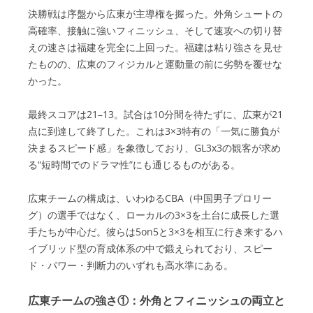
決勝戦は序盤から広東が主導権を握った。外角シュートの
高確率、接触に強いフィニッシュ、そして速攻への切り替
えの速さは福建を完全に上回った。福建は粘り強さを見せ
たものの、広東のフィジカルと運動量の前に劣勢を覆せな
かった。
最終スコアは21–13。試合は10分間を待たずに、広東が21
点に到達して終了した。これは3×3特有の「一気に勝負が
決まるスピード感」を象徴しており、GL3x3の観客が求め
る“短時間でのドラマ性”にも通じるものがある。
広東チームの構成は、いわゆるCBA（中国男子プロリー
グ）の選手ではなく、ローカルの3×3を土台に成長した選
手たちが中心だ。彼らは5on5と3×3を相互に行き来するハ
イブリッド型の育成体系の中で鍛えられており、スピー
ド・パワー・判断力のいずれも高水準にある。
広東チームの強さ①：外角とフィニッシュの両立と