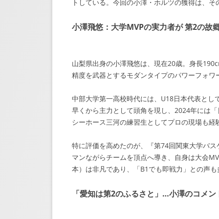
トしている。今回の小澤・ホルツの獲得は、そ
小澤飛悠：大学MVPの実力者が 第2の故郷
山梨県出身の小澤飛悠は、現在20歳。身長190
精度を武器とするモダンタイプのパワーフォワ
中部大学第一高校時代には、U18日本代表として『
早くから主力として頭角を現し、2024年には
シーホース三河の練習生としてプロの現場も経
特に評価を高めたのが、『第74回関東大学バ
マンながらチームを頂点へ導き、自身は大会MVPに
本）は非凡であり、「B1でも即戦力」との声も
「愛知は第2のふるさと」…小澤のコメン