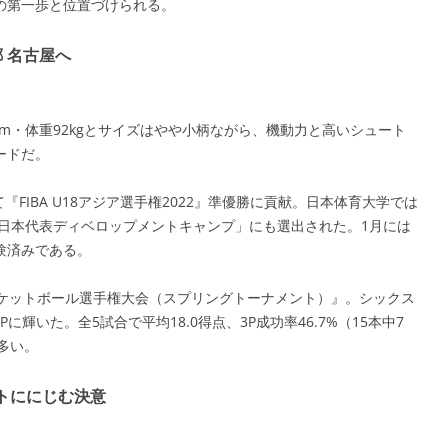
の第一歩と位置づけられる。
 名古屋へ
cm・体重92kgとサイズはやや小柄ながら、機動力と高いシュート
ードだ。
FIBA U18アジア選手権2022』準優勝に貢献。日本体育大学では
「日本代表ディベロップメントキャンプ」にも選出された。1月には
験済みである。
スケットボール選手権大会（スプリングトーナメント）』。シックス
輝いた。全5試合で平均18.0得点、3P成功率46.7%（15本中7
多い。
トににじむ決意