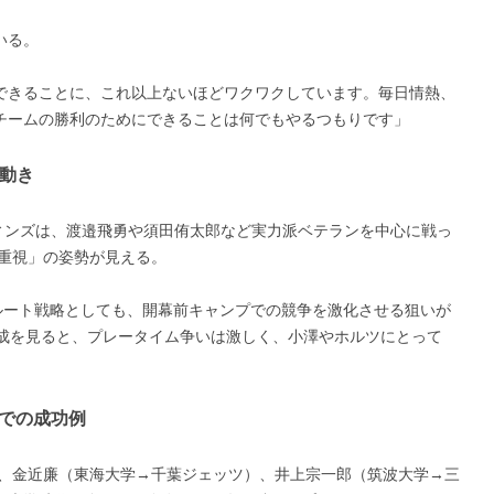
いる。
できることに、これ以上ないほどワクワクしています。毎日情熱、
チームの勝利のためにできることは何でもやるつもりです」
動き
ルフィンズは、渡邉飛勇や須田侑太郎など実力派ベテランを中心に戦っ
性重視」の姿勢が見える。
ルート戦略としても、開幕前キャンプでの競争を激化させる狙いが
構成を見ると、プレータイム争いは激しく、小澤やホルツにとって
1での成功例
は、金近廉（東海大学→千葉ジェッツ）、井上宗一郎（筑波大学→三