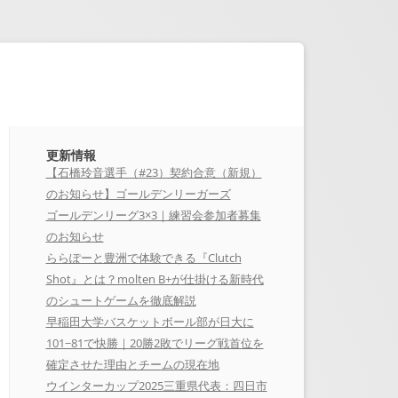
更新情報
【石橋玲音選手（#23）契約合意（新規）
のお知らせ】ゴールデンリーガーズ
ゴールデンリーグ3×3｜練習会参加者募集
のお知らせ
ららぽーと豊洲で体験できる『Clutch
Shot』とは？molten B+が仕掛ける新時代
のシュートゲームを徹底解説
早稲田大学バスケットボール部が日大に
101−81で快勝｜20勝2敗でリーグ戦首位を
確定させた理由とチームの現在地
ウインターカップ2025三重県代表：四日市