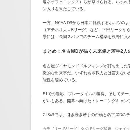
遠ネオフェニックス）らが挙げられる。いずれ
ン入りを果たしている。
一方、NCAA D3から日本に挑戦するホルツ
（アテネオ大→Bリーグ）など、下部リーグか
景には、長期スパンでのチーム構築を視野に入
まとめ：名古屋Dが描く未来像と若手2人
名古屋ダイヤモンドドルフィンズが打ち出した
徴的な出来事だ。いずれも即戦力とは言えない
能性を秘めている。
B1での適応、プレータイムの獲得、そしてチー
がいもある。開幕へ向けたトレーニングキャン
GL3x3では、引き続き若手の台頭と名古屋D
カテゴリー:
Bリーグ
| タグ:
Bリーグ移籍
、
ジェイク