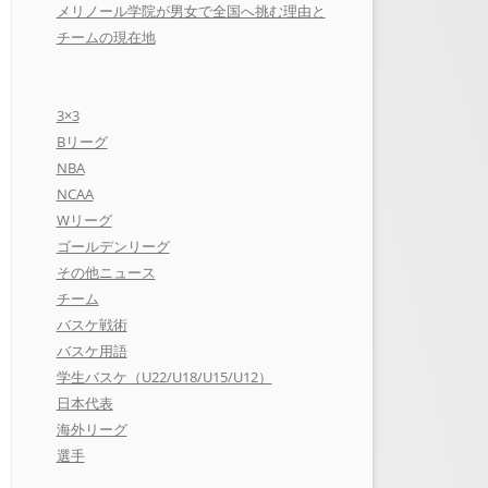
メリノール学院が男女で全国へ挑む理由と
チームの現在地
3×3
Bリーグ
NBA
NCAA
Wリーグ
ゴールデンリーグ
その他ニュース
チーム
バスケ戦術
バスケ用語
学生バスケ（U22/U18/U15/U12）
日本代表
海外リーグ
選手