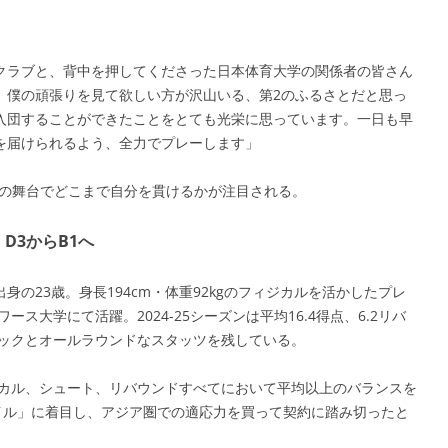
クラブと、背中を押してくださった日本体育大学の関係者の皆さん
、僕の頑張りを見て欲しい方が沢山いる、第2のふるさとだと思っ
入団することができたことをとても光栄に思っています。一日も早
を届けられるよう、全力でプレーします」
1の舞台でどこまで自分を貫けるかが注目される。
D3からB1へ
の23歳。身長194cm・体重92kgのフィジカルを活かしたプレ
ス大学にて活躍。2024-25シーズンは平均16.4得点、6.2リバ
9ブロックとオールラウンドなスタッツを残している。
ジカル、シュート、リバウンドすべてにおいて平均以上のバランスを
イル」に着目し、アジア圏での適応力を買って契約に踏み切ったと