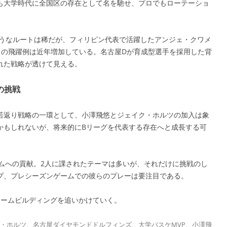
も大学時代に全国区の存在として名を馳せ、プロでもローテーショ
のようなルートは稀だが、フィリピン代表で活躍したアンジェ・クワメ
らの飛躍例は近年増加している。名古屋Dが育成型選手を採用した背
れた戦略が透けて見える。
の挑戦
若返り戦略の一環として、小澤飛悠とジェイク・ホルツの加入は象
かもしれないが、将来的にBリーグを代表する存在へと成長する可
ムへの貢献。2人に課されたテーマは多いが、それだけに挑戦のし
プ、プレシーズンゲームでの彼らのプレーは要注目である。
のチームビルディングを追いかけていく。
・ホルツ
、
名古屋ダイヤモンドドルフィンズ
、
大学バスケMVP
、
小澤飛