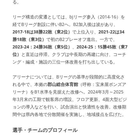
る。
リーグ構造の変遷としては、bjリーグ参入（2014-16）を
経てBリーグ創設に伴いB2へ。B2加入後は波があり、
2017-18は38勝22敗（東2位）
で上位入り、
2021-22は34
勝18敗（東3位）
で初のB2プレーオフ進出。一方で、
2023-24：24勝36敗（東5位）
、
2024-25：15勝45敗（東7
位）
と直近は停滞。クラブは中長期の再建に向け、コーチ
ング・編成・施設の三位一体改善を打ち出している。
アリーナについては、Bリーグの基準が段階的に高度化さ
れる中で、本拠の
郡山総合体育館
（呼称：宝来屋ボンズア
リーナ）をB1水準を見据えた改修へ。2024年3月～2025
年3月末の工期で観客席の増設、フロア更新、4面大型ビジ
ョンの導入などを行い、試合演出と快適性を改善。改修期
間中は県内各地で分散開催を実施し、地域接点を広げた。
選手・チームのプロフィール