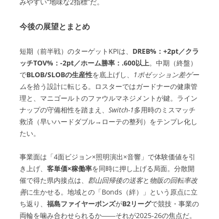
みやすい“地味な2指標”だ。
今後の展望とまとめ
短期（前半戦）のターゲットKPIは、
DREB%：+2pt／クラ
ッチTOV%：-2pt／ホーム勝率：.600以上
。中期（終盤）
で
BLOB/SLOBの生産性
を底上げし、
1ポゼッション差ゲー
ム
を拾う設計に転じる。ロスターではガードナーの健康管
理と、マニゴールトのファウルマネジメントが鍵。ライン
ナップの守備相性を踏まえ、
Switch-1
多用時のミスマッチ
救済（早いハードダブル→ローテの整列）をテンプレ化し
たい。
事業面は「4面ビジョン×照明演出×音響」で体験価値を引
き上げ、
客単価×稼働率
を同時に押し上げる局面。分散開
催で得た県内接点は、
郡山回帰後の送客
と
物販の回転率改
善
に生かせる。地域との「Bonds（絆）」という原点に立
ち返り、
福島ファイヤーボンズ
が
B2リーグ
で競技・事業の
両輪を噛み合わせられるか――それが2025-26の焦点だ。