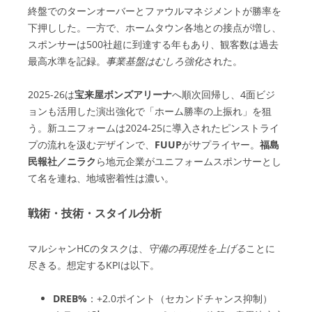
終盤でのターンオーバーとファウルマネジメントが勝率を
下押しした。一方で、ホームタウン各地との接点が増し、
スポンサーは500社超に到達する年もあり、観客数は過去
最高水準を記録。
事業基盤はむしろ強化
された。
2025-26は
宝来屋ボンズアリーナ
へ順次回帰し、4面ビジ
ョンも活用した演出強化で「ホーム勝率の上振れ」を狙
う。新ユニフォームは2024-25に導入されたピンストライ
プの流れを汲むデザインで、
FUUP
がサプライヤー。
福島
民報社／ニラク
ら地元企業がユニフォームスポンサーとし
て名を連ね、地域密着性は濃い。
戦術・技術・スタイル分析
マルシャンHCのタスクは、
守備の再現性を上げる
ことに
尽きる。想定するKPIは以下。
DREB%
：+2.0ポイント（セカンドチャンス抑制）