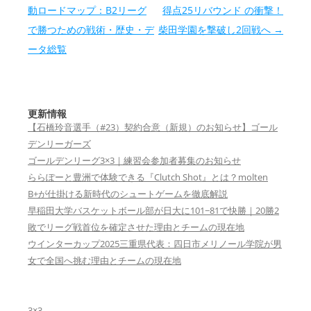
動ロードマップ：B2リーグ
得点25リバウンド の衝撃！
で勝つための戦術・歴史・デ
柴田学園を撃破し2回戦へ
→
ータ総覧
更新情報
【石橋玲音選手（#23）契約合意（新規）のお知らせ】ゴール
デンリーガーズ
ゴールデンリーグ3×3｜練習会参加者募集のお知らせ
ららぽーと豊洲で体験できる『Clutch Shot』とは？molten
B+が仕掛ける新時代のシュートゲームを徹底解説
早稲田大学バスケットボール部が日大に101−81で快勝｜20勝2
敗でリーグ戦首位を確定させた理由とチームの現在地
ウインターカップ2025三重県代表：四日市メリノール学院が男
女で全国へ挑む理由とチームの現在地
3×3