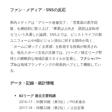
ファン・メディア・SNSの反応
県内メディアは「アリーナ改修完了」「営業面の黒字回
復」を継続的に取り上げ、
“事業は上向き、競技は反転待
ち”
という共通した論調。SNS上では、ピンストライプの新
ユニフォームや4面ビジョン演出に対する期待が高く、
「ホームに帰ってくる実感」
を歓迎する投稿が散見され
る。地元スポーツ文化の文脈では、Jリーグ／独立リーグ野
球との横断的な地域応援スタイルが定着し、
フクシャパー
プル
は地域ブランディングの視覚的ハブとして機能してい
る。
データ・記録・統計情報
B2リーグ 過去主要戦績
2016-17：30勝30敗（東3位）／PO未進出
2017-18：38勝22敗（東2位）／上位定着