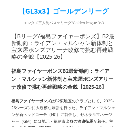
【GL3x3】ゴールデンリーグ
エンタメ三人制バスケリーグ/Golden league 3×3
【Bリーグ/福島ファイヤーボンズ】B2最
新動向：ライアン・マルシャン新体制と
宝来屋ボンズアリーナ改修で挑む再建戦
略の全貌【2025-26】
福島ファイヤーボンズB2最新動向：ライア
ン・マルシャン新体制と宝来屋ボンズアリー
ナ改修で挑む再建戦略の全貌【2025-26】
福島ファイヤーボンズ
はB2東地区のクラブとして、2025-
26シーズンに大規模な刷新を行った。ライアン・マルシャ
ンが新ヘッドコーチ（HC）に就任し、ゼネラルマネージ
ャー（GM）には地元・福島市出身の
渡邉拓馬
が着任。主