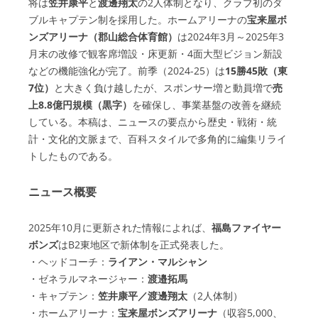
将は
笠井康平
と
渡邊翔太
の2人体制となり、クラブ初のダ
ブルキャプテン制を採用した。ホームアリーナの
宝来屋ボ
ンズアリーナ（郡山総合体育館）
は2024年3月～2025年3
月末の改修で観客席増設・床更新・4面大型ビジョン新設
などの機能強化が完了。前季（2024-25）は
15勝45敗（東
7位）
と大きく負け越したが、スポンサー増と動員増で
売
上8.8億円規模（黒字）
を確保し、事業基盤の改善を継続
している。本稿は、ニュースの要点から歴史・戦術・統
計・文化的文脈まで、百科スタイルで多角的に編集リライ
トしたものである。
ニュース概要
2025年10月に更新された情報によれば、
福島ファイヤー
ボンズ
はB2東地区で新体制を正式発表した。
・ヘッドコーチ：
ライアン・マルシャン
・ゼネラルマネージャー：
渡邉拓馬
・キャプテン：
笠井康平／渡邊翔太
（2人体制）
・ホームアリーナ：
宝来屋ボンズアリーナ
（収容5,000、