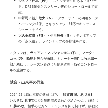
ジュフ・伴馬（PF）
：スイッチ適性のあるフォワー
ド。DREB確保とスクリーン後のショートロールで貢
献。
中野司／新川敬大（G）
：アウトサイドの間引き（ス
ペーシング確保）とキックアウト対応のキャッチ＆
シュートを担う。
大久保友貴（PG）・小川翔矢（G）
：テンポアップ
の「点火役」。ラインナップの多様性を作る。
スタッフは、
ライアン・マルシャンHC
の下に、
マーク・
コッポラ
、
輪島射矢
らが布陣。トレーナー部門は
竹尾宗一
郎
が統括し、シーズンを通じた健康管理・負荷コントロー
ルを重視する。
試合・出来事の詳細
2024-25は郡山本拠の改修に伴い、
須賀川16、あづま8、
いわき2、田村2
など分散開催の負荷が大きかった。戦績は
15勝45敗
。相手のセカンドチャンスを抑え切れず、接戦の