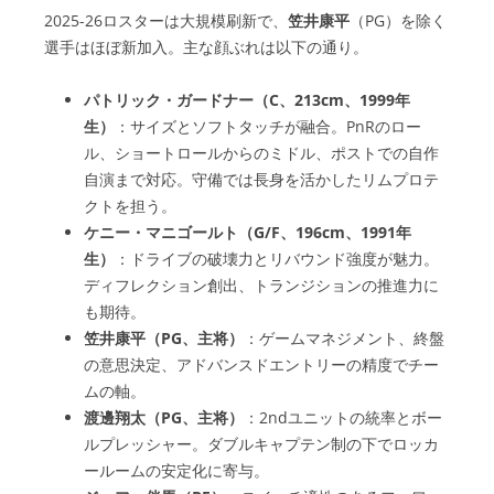
2025-26ロスターは大規模刷新で、
笠井康平
（PG）を除く
選手はほぼ新加入。主な顔ぶれは以下の通り。
パトリック・ガードナー（C、213cm、1999年
生）
：サイズとソフトタッチが融合。PnRのロー
ル、ショートロールからのミドル、ポストでの自作
自演まで対応。守備では長身を活かしたリムプロテ
クトを担う。
ケニー・マニゴールト（G/F、196cm、1991年
生）
：ドライブの破壊力とリバウンド強度が魅力。
ディフレクション創出、トランジションの推進力に
も期待。
笠井康平（PG、主将）
：ゲームマネジメント、終盤
の意思決定、アドバンスドエントリーの精度でチー
ムの軸。
渡邊翔太（PG、主将）
：2ndユニットの統率とボー
ルプレッシャー。ダブルキャプテン制の下でロッカ
ールームの安定化に寄与。