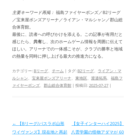
主要キーワード再掲：
福島ファイヤーボンズ／B2リーグ
／宝来屋ボンズアリーナ／ライアン・マルシャン／郡山総
合体育館。
最後に、読者への呼びかけを添える。この記事が有用だと
感じたら、
共有
し、次のホームゲーム情報を周囲に伝えて
ほしい。アリーナでの一体感こそが、クラブの勝率と地域
の熱量を同時に押し上げる最大の推進力になる。
カテゴリー:
Bリーグ
、
チーム
| タグ:
B2リーグ
、
ライアン・マ
ルシャン
、
宝来屋ボンズアリーナ
、
東地区
、
渡邉拓馬
、
福島フ
ァイヤーボンズ
、
郡山総合体育館
| 投稿日:
2025-07-27
|
投稿ナビゲーション
←
【Bリーグ/パスラボ山形
【女子インターハイ2025】
ワイヴァンズ】現在地と再起
八雲学園の怪物アダマが 60