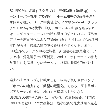
B2でPO圏に復帰するクラブは、
守備効率（DefRtg）・タ
ーンオーバー管理（TOV%）・ホーム勝率
の3条件を満た
す傾向が強い。リーグ中央値比でDefRtgを
-2～-4
、クラッ
チのTOV%を
1桁後半
に抑え、ホーム
.650
前後を達成すれ
ば、レギュラーシーズンの勝ち星は自ずと伸びる。福島は
アリーナ演出強化により
FT Rate
（自）を押し上げられる可
能性があり、接戦の笛で優位を取りやすくなる。また、
GM主導でシーズン中の微調整（外国籍の役割最適化、ア
ジア枠・帰化選手の相互補完、2ndユニットのライン構成
見直し）を躊躇しないチームは、終盤に勝率が伸びやす
い。
過去の上位クラブと比較すると、福島が取り戻すべきは
「ホームの地力」
と
「終盤の定型化」
である。宝来屋ボン
ズアリーナの回帰は「地力」再構築の土台になり、
BLOB/SLOB効率の改善は「定型化」の最短経路。守備の
DREB%と被FT Rateの改善は、最小投資で最大効果を見込