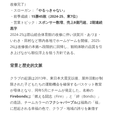
改修完了）
・スローガン：
「やるっきゃない」
・前季成績：
15勝45敗（2024-25、東7位）
・営業トピック：
スポンサー数増、売上8億円超、2期連続
黒字
2024-25は郡山総合体育館の改修に伴い須賀川・あづま・
いわき・田村など県内各地でホームゲームを開催。2025-
26は改修後の本拠へ段階的に回帰し、観戦体験の品質を引
き上げながら順位浮上を狙う方針である。
背景と歴史的文脈
クラブの起源は2013年。東日本大震災以後、屋外活動が制
限された子どもたちの運動機会を確保するバスケット教室
が母体となり、同年5月にチームが発足した。名称の
Firebonds
は「燃える闘志（Fire）」と「絆（Bonds）」
の造語。チームカラーの
フクシャパープル
は福島の「福」
に想起される幸福の色で、クラブ・地域の誇りを象徴す