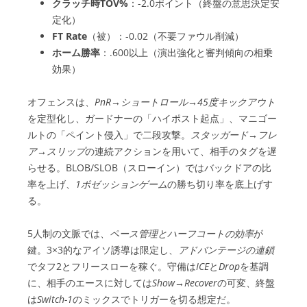
クラッチ時TOV%
：-2.0ポイント（終盤の意思決定安
定化）
FT Rate
（被）：-0.02（不要ファウル削減）
ホーム勝率
：.600以上（演出強化と審判傾向の相乗
効果）
オフェンスは、
PnR→ショートロール→45度キックアウト
を定型化し、ガードナーの「ハイポスト起点」、マニゴー
ルトの「ペイント侵入」で二段攻撃。
スタッガード→フレ
ア→スリップ
の連続アクションを用いて、相手のタグを遅
らせる。BLOB/SLOB（スローイン）ではバックドアの比
率を上げ、
1ポゼッションゲーム
の勝ち切り率を底上げす
る。
5人制の文脈では、
ペース管理とハーフコートの効率
が
鍵。3×3的なアイソ誘導は限定し、
アドバンテージの連鎖
でタフ2とフリースローを稼ぐ。守備は
ICE
と
Drop
を基調
に、相手のエースに対しては
Show→Recover
の可変、終盤
は
Switch-1
のミックスでトリガーを切る想定だ。