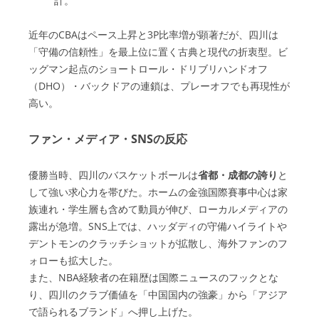
計。
近年のCBAはペース上昇と3P比率増が顕著だが、四川は
「守備の信頼性」を最上位に置く古典と現代の折衷型。ビ
ッグマン起点のショートロール・ドリブリハンドオフ
（DHO）・バックドアの連鎖は、プレーオフでも再現性が
高い。
ファン・メディア・SNSの反応
優勝当時、四川のバスケットボールは
省都・成都の誇り
と
して強い求心力を帯びた。ホームの金強国際賽事中心は家
族連れ・学生層も含めて動員が伸び、ローカルメディアの
露出が急増。SNS上では、ハッダディの守備ハイライトや
デントモンのクラッチショットが拡散し、海外ファンのフ
ォローも拡大した。
また、NBA経験者の在籍歴は国際ニュースのフックとな
り、四川のクラブ価値を「中国国内の強豪」から「アジア
で語られるブランド」へ押し上げた。