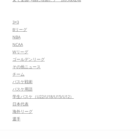
3×3
Bリーグ
NBA
NCAA
Wリーグ
ゴールデンリーグ
その他ニュース
チーム
バスケ戦術
バスケ用語
学生バスケ（U22/U18/U15/U12）
日本代表
海外リーグ
選手