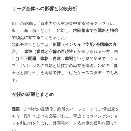
リーグ全体への影響と比較分析
四川の優勝は「資本力や人材が集中する沿海クラブ（広
東・上海・浙江など）」に対し、
内陸都市でも戦略と補強
で頂点に立てる
ことを示した。
類似モデルとしては、
新疆（インサイド支配×外国籍の適
合）
、
遼寧（育成と守備の再現性）
が挙げられる一方、四
川は
不正問題→降格→再建→戴冠
という劇的変遷で、クラ
ブ・ガバナンスの成熟と競技力の両立を体現。CBAの「健
全化と興行性」を両輪で押し上げたケーススタディでもあ
る。
今後の展望とまとめ
課題：
3P時代の最適化。終盤のハーフコートで3P脅威度を
もう一段引き上げる必要がある。育成ではウィングのショ
ット創出力を伸ばし、外国籍ガード依存度の緩和を図りた
い。