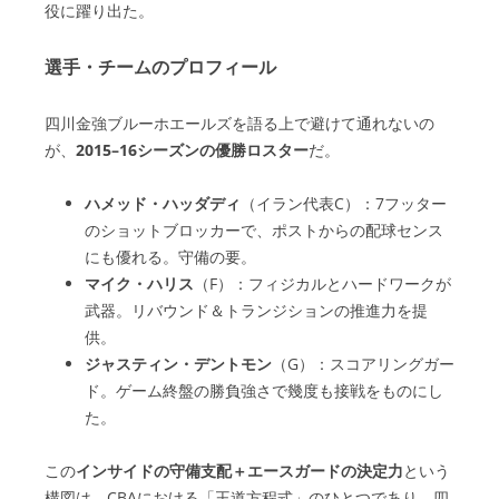
役に躍り出た。
選手・チームのプロフィール
四川金強ブルーホエールズを語る上で避けて通れないの
が、
2015–16シーズンの優勝ロスター
だ。
ハメッド・ハッダディ
（イラン代表C）：7フッター
のショットブロッカーで、ポストからの配球センス
にも優れる。守備の要。
マイク・ハリス
（F）：フィジカルとハードワークが
武器。リバウンド＆トランジションの推進力を提
供。
ジャスティン・デントモン
（G）：スコアリングガー
ド。ゲーム終盤の勝負強さで幾度も接戦をものにし
た。
この
インサイドの守備支配＋エースガードの決定力
という
構図は、CBAにおける「王道方程式」のひとつであり、四