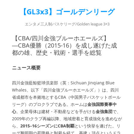
【GL3x3】ゴールデンリーグ
エンタメ三人制バスケリーグ/Golden league 3×3
【CBA/四川金強ブルーホエールズ】
―CBA優勝（2015-16）を成し遂げた成
都の雄、歴史・戦術・選手を総覧
ニュース概要
四川金強藍鯨籃球倶楽部（英：Sichuan Jinqiang Blue
Whales、以下「四川金強ブルーホエールズ」）は、四川
省成都市を本拠地とするCBA（中国男子バスケットボール
リーグ）のプロクラブである。ホームは
金強国際賽事中
心
。企業母体は建材・不動産などを手がける
金強集団
で、
2009年のクラブ再編以降、地域密着と育成強化を進めなが
ら、
2015–16シーズンにCBA制覇
という快挙を遂げた。リ
ーグ黎明期の昇降格と制裁を経て、再建・頂点というドラ