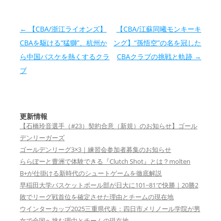
投稿ナビゲーション
←
【CBA/浙江ライオンズ】
【CBA/江蘇同曦モンキーキ
CBAを駆ける“猛獅”、杭州か
ング】“孫悟空”の名を冠した
ら中国バスケを熱くするクラ
CBAクラブの挑戦と軌跡
→
ブ
更新情報
【石橋玲音選手（#23）契約合意（新規）のお知らせ】ゴール
デンリーガーズ
ゴールデンリーグ3×3｜練習会参加者募集のお知らせ
ららぽーと豊洲で体験できる『Clutch Shot』とは？molten
B+が仕掛ける新時代のシュートゲームを徹底解説
早稲田大学バスケットボール部が日大に101−81で快勝｜20勝2
敗でリーグ戦首位を確定させた理由とチームの現在地
ウインターカップ2025三重県代表：四日市メリノール学院が男
女で全国へ挑む理由とチームの現在地