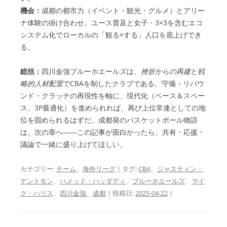
機会：
成都の都市力（イベント・観光・グルメ）とアリー
ナ体験の掛け合わせ。ユース普及と女子・3×3を含むエコ
システム化でローカルの「観る×する」人口を底上げでき
る。
総括：
四川金強ブルーホエールズは、
挫折からの再建
と
戦
略的人材配置
でCBAを制したクラブである。守備・リバウ
ンド・クラッチの再現性を軸に、現代化（ペース＆スペー
ス、3P最適化）を進められれば、再び上位常連としての地
位を固められるはずだ。成都発のバスケットボール物語
は、次の章へ――この記事が面白かったら、共有・応援・
議論で一緒に盛り上げてほしい。
カテゴリー:
チーム
、
海外リーグ
| タグ:
CBA
、
ジャスティン・
デントモン
、
ハメッド・ハッダディ
、
ブルーホエールズ
、
マイ
ク・ハリス
、
四川金強
、
成都
| 投稿日:
2025-04-22
|