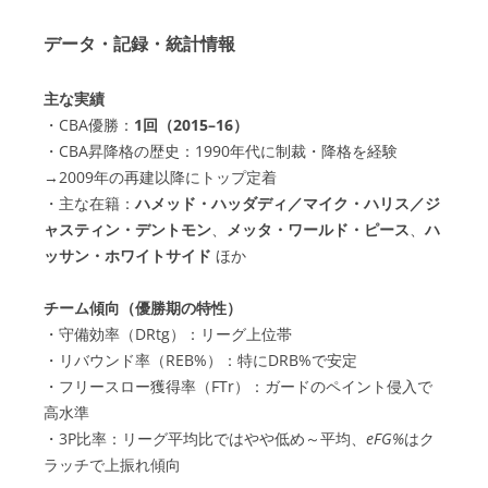
データ・記録・統計情報
主な実績
・CBA優勝：
1回（2015–16）
・CBA昇降格の歴史：1990年代に制裁・降格を経験
→2009年の再建以降にトップ定着
・主な在籍：
ハメッド・ハッダディ／マイク・ハリス／ジ
ャスティン・デントモン
、
メッタ・ワールド・ピース
、
ハ
ッサン・ホワイトサイド
ほか
チーム傾向（優勝期の特性）
・守備効率（DRtg）：リーグ上位帯
・リバウンド率（REB%）：特にDRB%で安定
・フリースロー獲得率（FTr）：ガードのペイント侵入で
高水準
・3P比率：リーグ平均比ではやや低め～平均、
eFG%
はク
ラッチで上振れ傾向