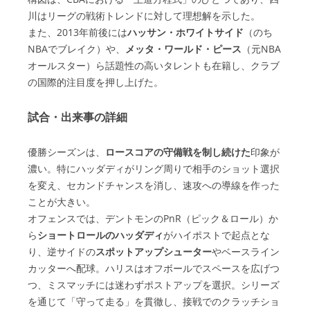
川はリーグの戦術トレンドに対して理想解を示した。
また、2013年前後には
ハッサン・ホワイトサイド
（のち
NBAでブレイク）や、
メッタ・ワールド・ピース
（元NBA
オールスター）ら話題性の高いタレントも在籍し、クラブ
の国際的注目度を押し上げた。
試合・出来事の詳細
優勝シーズンは、
ロースコアの守備戦を制し続けた
印象が
濃い。特にハッダディがリング周りで相手のショット選択
を変え、セカンドチャンスを消し、速攻への導線を作った
ことが大きい。
オフェンスでは、デントモンのPnR（ピック＆ロール）か
ら
ショートロールのハッダディ
がハイポストで起点とな
り、逆サイドの
スポットアップシューター
やベースライン
カッターへ配球。ハリスはオフボールでスペースを広げつ
つ、ミスマッチには迷わずポストアップを選択。シリーズ
を通じて「守って走る」を貫徹し、接戦でのクラッチショ