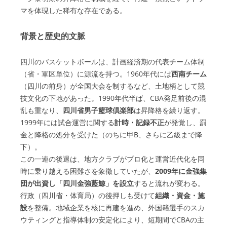
マを体現した稀有な存在である。
背景と歴史的文脈
四川のバスケットボールは、計画経済期の代表チーム体制
（省・軍区単位）に源流を持つ。1960年代には
西南チーム
（四川の前身）が全国大会を制するなど、土地柄として競
技文化の下地があった。1990年代半ば、CBA発足前後の混
乱も重なり、
四川省男子籃球倶楽部
は昇降格を繰り返す。
1999年には試合運営に関する
計時・記録不正
が発覚し、罰
金と降格の処分を受けた（のちに甲B、さらに乙級まで降
下）。
この一連の後退は、地方クラブがプロ化と運営近代化を同
時に乗り越える困難さを象徴していたが、
2009年に金強集
団が出資し「四川金強藍鯨」を設立
すると流れが変わる。
行政（四川省・体育局）の後押しも受けて
組織・資金・施
設
を整備。地域企業を核に再建を進め、外国籍選手のスカ
ウティングと指導体制の安定化により、短期間でCBAの主