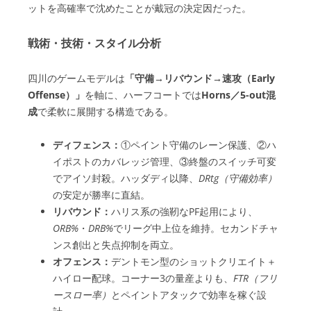
ットを高確率で沈めたことが戴冠の決定因だった。
戦術・技術・スタイル分析
四川のゲームモデルは
「守備→リバウンド→速攻（Early
Offense）」
を軸に、ハーフコートでは
Horns／5-out混
成
で柔軟に展開する構造である。
ディフェンス：
①ペイント守備のレーン保護、②ハ
イポストのカバレッジ管理、③終盤のスイッチ可変
でアイソ封殺。ハッダディ以降、
DRtg（守備効率）
の安定が勝率に直結。
リバウンド：
ハリス系の強靭なPF起用により、
ORB%
・
DRB%
でリーグ中上位を維持。セカンドチャ
ンス創出と失点抑制を両立。
オフェンス：
デントモン型のショットクリエイト＋
ハイロー配球。コーナー3の量産よりも、
FTR（フリ
ースロー率）
とペイントアタックで効率を稼ぐ設