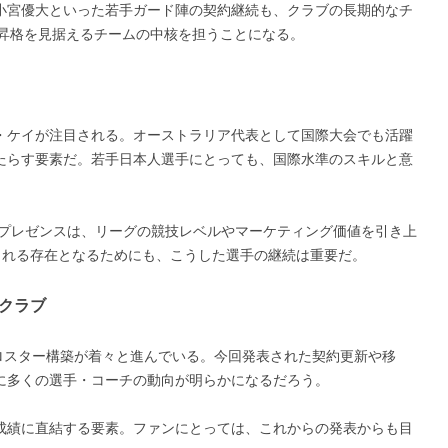
小宮優大といった若手ガード陣の契約継続も、クラブの長期的なチ
2昇格を見据えるチームの中核を担うことになる。
・ケイが注目される。オーストラリア代表として国際大会でも活躍
たらす要素だ。若手日本人選手にとっても、国際水準のスキルと意
のプレゼンスは、リーグの競技レベルやマーケティング価値を引き上
される存在となるためにも、こうした選手の継続は重要だ。
クラブ
ブのロスター構築が着々と進んでいる。今回発表された契約更新や移
に多くの選手・コーチの動向が明らかになるだろう。
成績に直結する要素。ファンにとっては、これからの発表からも目