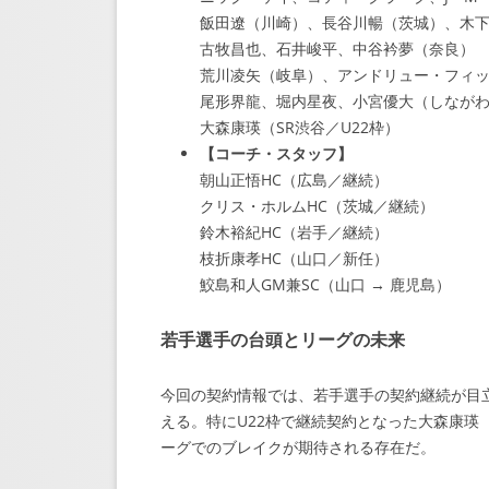
飯田遼（川崎）、長谷川暢（茨城）、木
古牧昌也、石井峻平、中谷衿夢（奈良）
荒川凌矢（岐阜）、アンドリュー・フィ
尾形界龍、堀内星夜、小宮優大（しなが
大森康瑛（SR渋谷／U22枠）
【コーチ・スタッフ】
朝山正悟HC（広島／継続）
クリス・ホルムHC（茨城／継続）
鈴木裕紀HC（岩手／継続）
枝折康孝HC（山口／新任）
鮫島和人GM兼SC（山口 → 鹿児島）
若手選手の台頭とリーグの未来
今回の契約情報では、若手選手の契約継続が目
える。特にU22枠で継続契約となった大森康瑛
ーグでのブレイクが期待される存在だ。