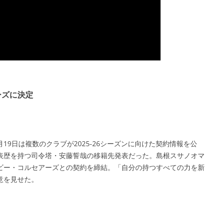
ーズに決定
月19日は複数のクラブが2025-26シーズンに向けた契約情報を公
表歴を持つ司令塔・安藤誓哉の移籍先発表だった。島根スサノオマ
ビー・コルセアーズとの契約を締結。「自分の持つすべての力を新
意を見せた。