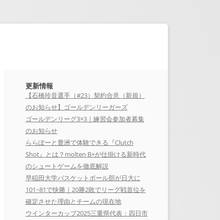
更新情報
【石橋玲音選手（#23）契約合意（新規）
のお知らせ】ゴールデンリーガーズ
ゴールデンリーグ3×3｜練習会参加者募集
のお知らせ
ららぽーと豊洲で体験できる『Clutch
Shot』とは？molten B+が仕掛ける新時代
のシュートゲームを徹底解説
早稲田大学バスケットボール部が日大に
101−81で快勝｜20勝2敗でリーグ戦首位を
確定させた理由とチームの現在地
ウインターカップ2025三重県代表：四日市