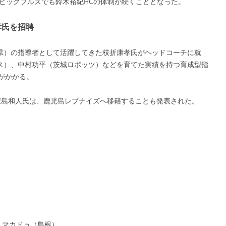
ビッグブルズでも鈴木裕紀HCの体制が続くこととなった。
孝氏を招聘
県）の指導者として活躍してきた枝折康孝氏がヘッドコーチに就
ス）、中村功平（茨城ロボッツ）などを育てた実績を持つ育成型指
がかかる。
鮫島和人氏は、鹿児島レブナイズへ移籍することも発表された。
・マカドゥ（島根）