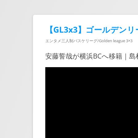
【GL3x3】ゴールデンリ
エンタメ三人制バスケリーグ/Golden league 3×3
安藤誓哉が横浜BCへ移籍｜