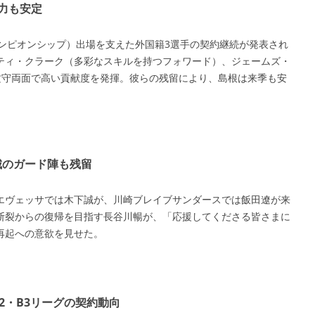
力も安定
ンピオンシップ）出場を支えた外国籍3選手の契約継続が発表され
ティ・クラーク（多彩なスキルを持つフォワード）、ジェームズ・
攻守両面で高い貢献度を発揮。彼らの残留により、島根は来季も安
城のガード陣も残留
エヴェッサでは木下誠が、川崎ブレイブサンダースでは飯田遼が来
断裂からの復帰を目指す長谷川暢が、「応援してくださる皆さまに
再起への意欲を見せた。
2・B3リーグの契約動向