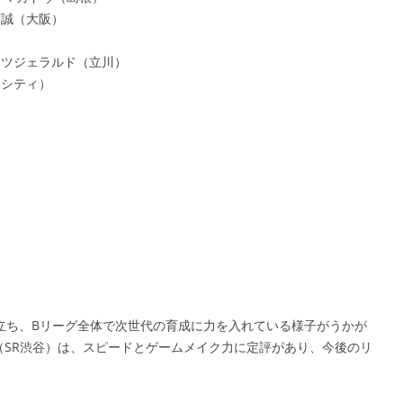
下誠（大阪）
ッツジェラルド（立川）
わシティ）
立ち、Bリーグ全体で次世代の育成に力を入れている様子がうかが
（SR渋谷）は、スピードとゲームメイク力に定評があり、今後のリ