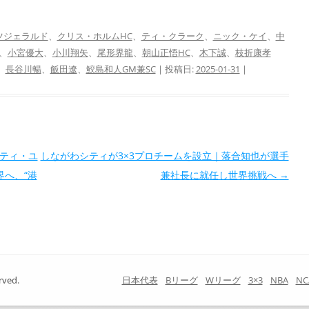
ツジェラルド
、
クリス・ホルムHC
、
ティ・クラーク
、
ニック・ケイ
、
中
、
小宮優大
、
小川翔矢
、
尾形界龍
、
朝山正悟HC
、
木下誠
、
枝折康孝
、
長谷川暢
、
飯田遼
、
鮫島和人GM兼SC
| 投稿日:
2025-01-31
|
ヅシティ・ユ
しながわシティが3×3プロチームを設立｜落合知也が選手
へ、“港
兼社長に就任し世界挑戦へ
→
rved.
日本代表
Bリーグ
Wリーグ
3×3
NBA
NC