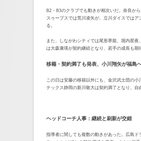
B2・B3のクラブでも動きが相次いだ。奈良か
スゥープスでは荒川凌矢が、立川ダイスではア
る。
また、しながわシティでは尾形界龍、堀内星夜、
は大森康瑛が契約継続となり、若手の成長も期
移籍・契約満了も発表、小川翔矢が福島
この日は安藤の移籍以外にも、金沢武士団の小
テックス静岡の新川敬大は契約満了となり、自
ヘッドコーチ人事：継続と刷新が交錯
指導者に関しても複数の動きがあった。広島ド