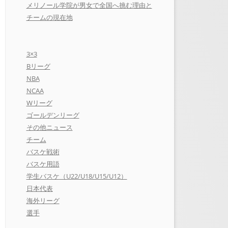
メリノール学院が男女で全国へ挑む理由と
チームの現在地
3×3
Bリーグ
NBA
NCAA
Wリーグ
ゴールデンリーグ
その他ニュース
チーム
バスケ戦術
バスケ用語
学生バスケ（U22/U18/U15/U12）
日本代表
海外リーグ
選手