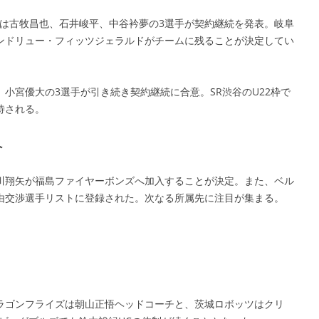
らは古牧昌也、石井峻平、中谷衿夢の3選手が契約継続を発表。岐阜
ンドリュー・フィッツジェラルドがチームに残ることが決定してい
小宮優大の3選手が引き続き契約継続に合意。SR渋谷のU22枠で
待される。
へ
川翔矢が福島ファイヤーボンズへ加入することが決定。また、ベル
由交渉選手リストに登録された。次なる所属先に注目が集まる。
ラゴンフライズは朝山正悟ヘッドコーチと、茨城ロボッツはクリ