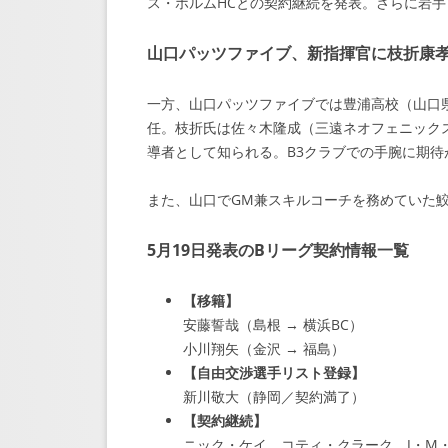
ス・ホルムHCとの契約継続を発表。さらに岩手
山口パッツファイブ、新指揮官に枝折康
一方、山口パッツファイブでは豊浦高校（山口
任。枝折氏は佐々木隆成（三遠ネオフェニック
導者として知られる。B3クラブでの手腕に期待
また、山口でGM兼スキルコーチを務めていた
5月19日発表のBリーグ契約情報一覧
【移籍】
安藤誓哉（島根 → 横浜BC）
小川翔矢（金沢 → 福島）
【自由交渉選手リスト登録】
新川敬大（静岡／契約満了）
【契約継続】
ニック・ケイ、コティ・クラーク、J・M