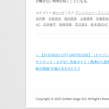
が離せない時間が続くことになる。
カテゴリー:
Bリーグ
| タグ:
アンドリュー・フィッ
谷衿夢
、
古牧昌也
、
堀内星夜
、
大森康瑛
、
安藤誓哉
HC
、
石井峻平
、
移籍情報
、
荒川凌矢
、
鈴木裕紀HC
投稿ナビゲーション
←
【3×3/YAIZU CITY UNITED.EXE】（ヤイ
ナイテッド・エグゼ）完全ガイド｜焼津から世界
町の情熱”を掲げる3×3クラブ
Copyright © 2025 Golden leage 3x3. All Rights Rese