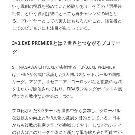
いう異例の役職を務めていた経験があり、今回の「選手兼
社長」という役割は彼にとっても再チャレンジの場とな
る。プレイヤーとしての実力はもちろんのこと、経営者と
してのビジョンにも注目が集まっている。
3×3.EXE PREMIERとは？世界とつながるプロリー
グ
SHINAGAWA CITY.EXEが参戦する「3×3.EXE PREMIER」
は、FIBAが公式に承認した3人制バスケットボールの国際
リーグ。アジア、オセアニア、ヨーロッパなど複数の地域
をまたいで開催されており、FIBAランキングポイントを獲
得できる数少ない大会の一つだ。
プロ化された3×3チームが世界中から参加し、グローバル
な競技力の向上と3×3文化の発展を目的としている。日本
からも複数の強豪クラブが参戦しており、しながわシティ
の参入はこのリーグ全体にも新たな風を吹き込む可能性が