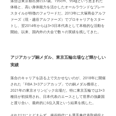
落合は東京都出身の37歳。195cm、95kgという恵まれた
体格と、高い身体能力を活かしたオールラウンドなプレー
スタイルが特徴のフォワードだ。2013年に大塚商会アルフ
ァーズ（現・越谷アルファーズ）でプロキャリアをスター
トし、翌2014年からは3×3日本代表として本格的な活動を
開始。以来、国内外の大会で数々の実績を残してきた。
アジアカップ銅メダル、東京五輪出場など輝かしい
実績
落合のキャリアを語る上で欠かせないのが、2018年に開催
された「FIBA 3×3アジアカップ」での銅メダル獲得と、
2021年の東京オリンピック出場だ。特に東京五輪では3×3
種目が初採用され、日本代表のエースとして世界の強豪国
と渡り合い、最終的に6位入賞という結果を残した。
それだけにとどまらず、越谷時代にも選手兼代表取締役と