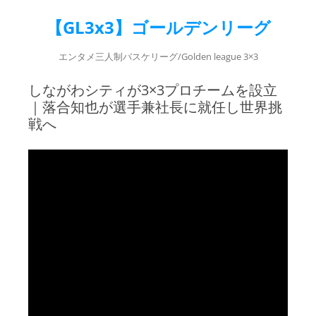
【GL3x3】ゴールデンリーグ
エンタメ三人制バスケリーグ/Golden league 3×3
しながわシティが3×3プロチームを設立
｜落合知也が選手兼社長に就任し世界挑
戦へ