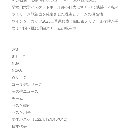
B+が仕掛ける新時代のシュートゲームを徹底解説
早稲田大学バスケットボール部が日大に101−81で快勝｜20勝2
敗でリーグ戦首位を確定させた理由とチームの現在地
ウインターカップ2025三重県代表：四日市メリノール学院が男
女で全国へ挑む理由とチームの現在地
3×3
Bリーグ
NBA
NCAA
Wリーグ
ゴールデンリーグ
その他ニュース
チーム
バスケ戦術
バスケ用語
学生バスケ（U22/U18/U15/U12）
日本代表