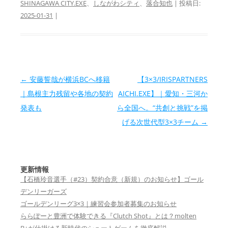
SHINAGAWA CITY.EXE
、
しながわシティ
、
落合知也
| 投稿日:
2025-01-31
|
投稿ナビゲーション
←
安藤誓哉が横浜BCへ移籍
【3×3/IRISPARTNERS
｜島根主力残留や各地の契約
AICHI.EXE】｜愛知・三河か
発表も
ら全国へ。“共創と挑戦”を掲
げる次世代型3×3チーム
→
更新情報
【石橋玲音選手（#23）契約合意（新規）のお知らせ】ゴール
デンリーガーズ
ゴールデンリーグ3×3｜練習会参加者募集のお知らせ
ららぽーと豊洲で体験できる『Clutch Shot』とは？molten