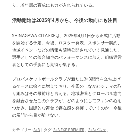
り、若年層の育成にも力が入れられている。
活動開始は2025年4月から、今後の動向にも注目
SHINAGAWA CITY.EXEは、2025年4月1日から正式に活動
を開始する予定。今後、ロスター発表、スポンサー契約、
地域イベントなどの情報も随時公開されていく見通しだ。
選手としての落合知也のパフォーマンスに加え、組織運営
者としての手腕にも期待が集まる。
プロバスケットボールクラブが新たに3×3部門を立ち上げ
るケースは徐々に増えており、今回のしながわシティの取
り組みはその最前線と言える。地域密着とグローバル志向
を融合させたこのクラブが、どのようにしてファンの心を
つかみ、国際的な舞台で存在感を発揮していくのか、今後
の展開から目が離せない。
カテゴリー:
3x3
| タグ:
3x3.EXE PREMIER
、
3x3バスケ
、