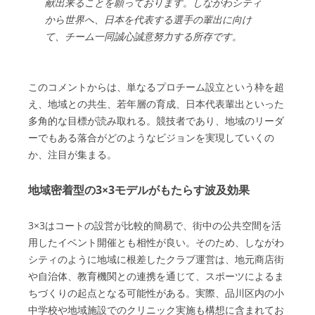
献出来ることを願っております。しながわシティ
から世界へ、日本を代表する選手の輩出に向け
て、チーム一同誠心誠意努力する所存です。
このコメントからは、単なるプロチーム設立という枠を超
え、地域との共生、若年層の育成、日本代表輩出といった
多角的な目標が読み取れる。競技者であり、地域のリーダ
ーでもある落合がどのようなビジョンを実現していくの
か、注目が集まる。
地域密着型の3×3モデルがもたらす波及効果
3×3はコートの設営が比較的簡易で、街中の公共空間を活
用したイベント開催とも相性が良い。そのため、しながわ
シティのように地域に根差したクラブ運営は、地元商店街
や自治体、教育機関との連携を通じて、スポーツによるま
ちづくりの起点となる可能性がある。実際、品川区内の小
中学校や地域施設でのクリニック実施も構想に含まれてお