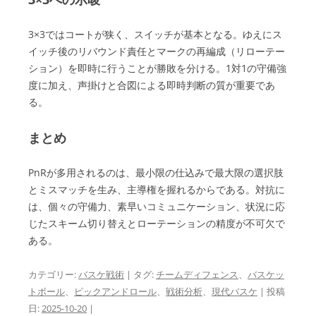
3×3ではコートが狭く、スイッチが基本となる。ゆえにス
イッチ後のリバウンド責任とマークの再編成（リローテー
ション）を即時に行うことが勝敗を分ける。1対1の守備強
度に加え、声掛けと合図による即時判断の質が重要であ
る。
まとめ
PnRが多用されるのは、最小限の仕込みで最大限の選択肢
とミスマッチを生み、主導権を握れるからである。対抗に
は、個々の守備力、素早いコミュニケーション、状況に応
じたスキーム切り替えとローテーションの精度が不可欠で
ある。
カテゴリー:
バスケ戦術
| タグ:
チームディフェンス
、
バスケッ
トボール
、
ピックアンドロール
、
戦術分析
、
現代バスケ
| 投稿
日:
2025-10-20
|