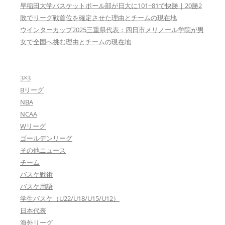
早稲田大学バスケットボール部が日大に101−81で快勝｜20勝2
敗でリーグ戦首位を確定させた理由とチームの現在地
ウインターカップ2025三重県代表：四日市メリノール学院が男
女で全国へ挑む理由とチームの現在地
3×3
Bリーグ
NBA
NCAA
Wリーグ
ゴールデンリーグ
その他ニュース
チーム
バスケ戦術
バスケ用語
学生バスケ（U22/U18/U15/U12）
日本代表
海外リーグ