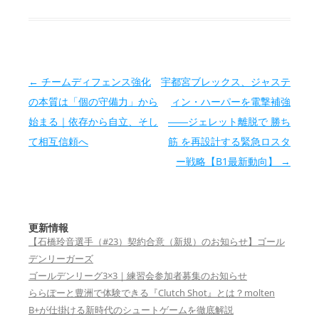
投稿ナビゲーション
←
チームディフェンス強化
宇都宮ブレックス、ジャステ
の本質は「個の守備力」から
ィン・ハーパーを電撃補強
始まる｜依存から自立、そし
――ジェレット離脱で 勝ち
て相互信頼へ
筋 を再設計する緊急ロスタ
ー戦略【B1最新動向】
→
更新情報
【石橋玲音選手（#23）契約合意（新規）のお知らせ】ゴール
デンリーガーズ
ゴールデンリーグ3×3｜練習会参加者募集のお知らせ
ららぽーと豊洲で体験できる『Clutch Shot』とは？molten
B+が仕掛ける新時代のシュートゲームを徹底解説