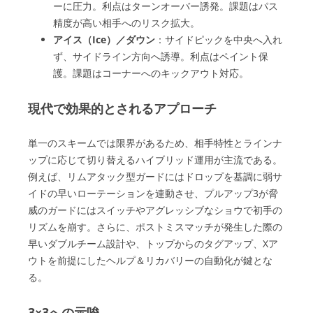
ーに圧力。利点はターンオーバー誘発。課題はパス
精度が高い相手へのリスク拡大。
アイス（Ice）／ダウン
：サイドピックを中央へ入れ
ず、サイドライン方向へ誘導。利点はペイント保
護。課題はコーナーへのキックアウト対応。
現代で効果的とされるアプローチ
単一のスキームでは限界があるため、相手特性とラインナ
ップに応じて切り替えるハイブリッド運用が主流である。
例えば、リムアタック型ガードにはドロップを基調に弱サ
イドの早いローテーションを連動させ、プルアップ3が脅
威のガードにはスイッチやアグレッシブなショウで初手の
リズムを崩す。さらに、ポストミスマッチが発生した際の
早いダブルチーム設計や、トップからのタグアップ、Xア
ウトを前提にしたヘルプ＆リカバリーの自動化が鍵とな
る。
3×3への示唆