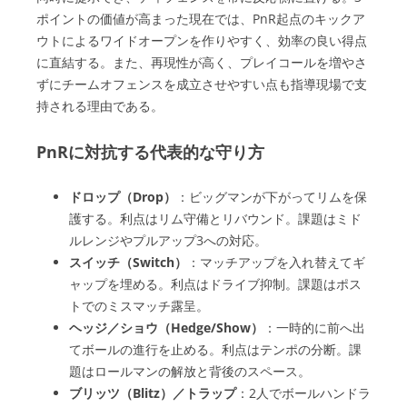
ポイントの価値が高まった現在では、PnR起点のキックア
ウトによるワイドオープンを作りやすく、効率の良い得点
に直結する。また、再現性が高く、プレイコールを増やさ
ずにチームオフェンスを成立させやすい点も指導現場で支
持される理由である。
PnRに対抗する代表的な守り方
ドロップ（Drop）
：ビッグマンが下がってリムを保
護する。利点はリム守備とリバウンド。課題はミド
ルレンジやプルアップ3への対応。
スイッチ（Switch）
：マッチアップを入れ替えてギ
ャップを埋める。利点はドライブ抑制。課題はポス
トでのミスマッチ露呈。
ヘッジ／ショウ（Hedge/Show）
：一時的に前へ出
てボールの進行を止める。利点はテンポの分断。課
題はロールマンの解放と背後のスペース。
ブリッツ（Blitz）／トラップ
：2人でボールハンドラ