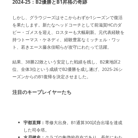
2024-25：B2優勝とB1昇格の奇跡
しかし、グラウジーズはそこからわずか1シーズンで復活
を果たします。新たなヘッドコーチとして前滋賀HCのダ
ビー・ゴメスを迎え、ロスターも大幅刷新。元代表経験を
持つトーマス・ケネディ、経験豊富なミッチェル・ワッ
ト、若きエース藤永佳昭らが攻守にわたって活躍。
結果、38勝22敗という安定した戦績を残し、B2東地区2
位、全体3位という成績でB2優勝を成し遂げ、2025-26シ
ーズンからのB1復帰を決定させました。
注目のキープレイヤーたち
宇都直輝：
専修大出身。B1通算300試合出場を達成
した司令塔。
水戸健史：
クラブの象徴的存在であり、長年にわた