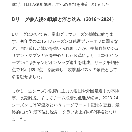
遂げ、B.LEAGUE創設元年への参加を決定づけました。
Bリーグ参入後の戦績と浮き沈み（2016〜2024）
Bリーグにおいても、富山グラウジーズの挑戦は続きま
す。初年度の2016-17シーズンは残留プレーオフに回るな
ど、再び厳しい戦いを強いられましたが、宇都直輝やジュ
リアン・マブンガらを中心とした改革により、2020-21シ
ーズンにはチャンピオンシップ進出を達成。リーグ平均得
点で1位（89.2点）を記録し、攻撃型バスケの象徴として
名を馳せました。
しかし、翌シーズン以降は主力の退団や外国籍選手の不祥
事、長期離脱、そしてチーム成績の低迷が続き、2023-24
シーズンには32連敗というリーグワースト記録を更新。最
終的にはB1最下位に沈み、クラブ史上初のB2降格となり
ました。