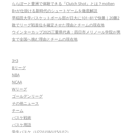
ららぽーと豊洲で体験できる『Clutch Shot』とは？molten
B+が仕掛ける新時代のシュートゲームを徹底解説
早稲田大学バスケットボール部が日大に101−81で快勝｜20勝2
敗でリーグ戦首位を確定させた理由とチームの現在地
ウインターカップ2025三重県代表：四日市メリノール学院が男
女で全国へ挑む理由とチームの現在地
3×3
Bリーグ
NBA
NCAA
Wリーグ
ゴールデンリーグ
その他ニュース
チーム
バスケ戦術
バスケ用語
学生バスケ（U22/U18/U15/U12）