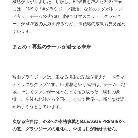
機感が広がりました。しかし、B2優勝を決めた2025年春
には、SNSで「#グラウジーズ復活」などのタグがトレン
ド入り。チーム公式YouTubeではマスコット「グラッキ
ー」がMVP級の人気を誇るなど、PR戦略の成果も見え始め
ています。
まとめ：再起のチームが魅せる未来
富山グラウジーズは、単なる勝敗の記録を超えた、ドラマ
ティックなクラブです。B1昇格という成果は、チーム、地
域、そしてファンが一丸となって掴み取った「勝利の象
徴」。今後も北陸から全国へ、そして世界へ。新たな物語
が始まろうとしています。
次なる注目は、3×3への本格参戦とB.LEAGUE PREMIERへ
の道。グラウジーズの進化に、今後も目が離せません。