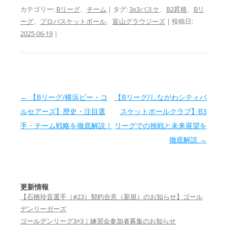
カテゴリー:
Bリーグ
、
チーム
| タグ:
3x3バスケ
、
B2昇格
、
Bリ
ーグ
、
プロバスケットボール
、
富山グラウジーズ
| 投稿日:
2025-06-19
|
投稿ナビゲーション
←
【Bリーグ/横浜ビー・コ
【Bリーグ/しながわシティバ
ルセアーズ】歴史・注目選
スケットボールクラブ】B3
手・チーム戦略を徹底解説！
リーグでの挑戦と未来展望を
徹底解説
→
更新情報
【石橋玲音選手（#23）契約合意（新規）のお知らせ】ゴール
デンリーガーズ
ゴールデンリーグ3×3｜練習会参加者募集のお知らせ