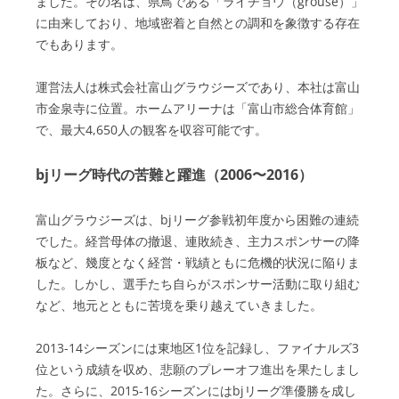
ました。その名は、県鳥である「ライチョウ（grouse）」
に由来しており、地域密着と自然との調和を象徴する存在
でもあります。
運営法人は株式会社富山グラウジーズであり、本社は富山
市金泉寺に位置。ホームアリーナは「富山市総合体育館」
で、最大4,650人の観客を収容可能です。
bjリーグ時代の苦難と躍進（2006〜2016）
富山グラウジーズは、bjリーグ参戦初年度から困難の連続
でした。経営母体の撤退、連敗続き、主力スポンサーの降
板など、幾度となく経営・戦績ともに危機的状況に陥りま
した。しかし、選手たち自らがスポンサー活動に取り組む
など、地元とともに苦境を乗り越えていきました。
2013-14シーズンには東地区1位を記録し、ファイナルズ3
位という成績を収め、悲願のプレーオフ進出を果たしまし
た。さらに、2015-16シーズンにはbjリーグ準優勝を成し