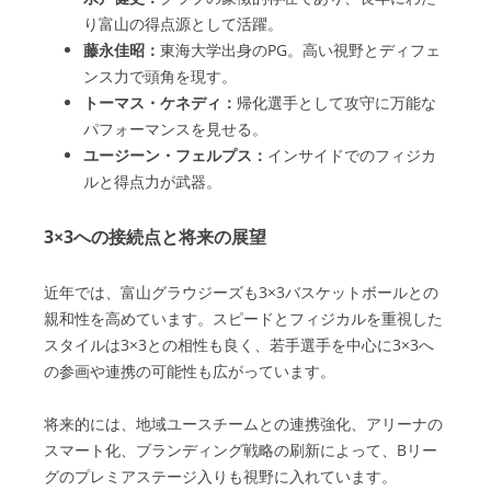
り富山の得点源として活躍。
藤永佳昭：
東海大学出身のPG。高い視野とディフェ
ンス力で頭角を現す。
トーマス・ケネディ：
帰化選手として攻守に万能な
パフォーマンスを見せる。
ユージーン・フェルプス：
インサイドでのフィジカ
ルと得点力が武器。
3×3への接続点と将来の展望
近年では、富山グラウジーズも3×3バスケットボールとの
親和性を高めています。スピードとフィジカルを重視した
スタイルは3×3との相性も良く、若手選手を中心に3×3へ
の参画や連携の可能性も広がっています。
将来的には、地域ユースチームとの連携強化、アリーナの
スマート化、ブランディング戦略の刷新によって、Bリー
グのプレミアステージ入りも視野に入れています。