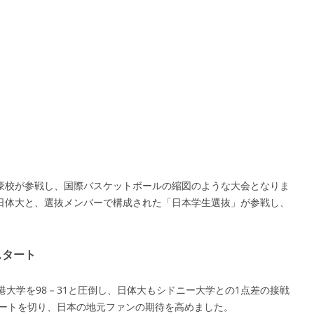
豪校が参戦し、国際バスケットボールの縮図のような大会となりま
日体大と、選抜メンバーで構成された「日本学生選抜」が参戦し、
スタート
港大学を98－31と圧倒し、日体大もシドニー大学との1点差の接戦
タートを切り、日本の地元ファンの期待を高めました。