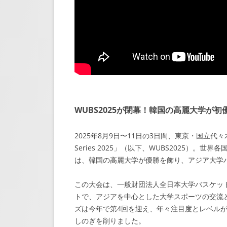
WUBS2025が閉幕！韓国の高麗大学が
2025年8月9日〜11日の3日間、東京・国立代々木競技場
Series 2025」（以下、WUBS2025）
は、韓国の高麗大学が優勝を飾り、アジア大学
この大会は、一般財団法人全日本大学バスケット
トで、アジアを中心とした大学スポーツの交流と
ズは今年で第4回を迎え、年々注目度とレベル
しのぎを削りました。