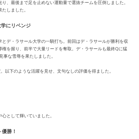
光り、最後まで足を止めない運動量で選抜チームを圧倒しました。
果たしました。
大学にリベンジ
学とデ・ラサール大学の一騎打ち。前回はデ・ラサールが勝利を収
導権を握り、前半で大量リードを奪取。デ・ラサールも最終Qに猛
、見事な雪辱を果たしました。
賞。以下のような活躍を見せ、文句なしの評価を得ました。
中心として輝いていました。
ト優勝！