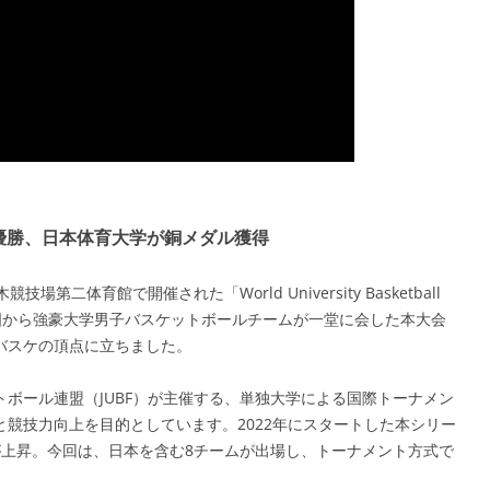
初優勝、日本体育大学が銅メダル獲得
第二体育館で開催された「World University Basketball
。世界各国から強豪大学男子バスケットボールチームが一堂に会した本大会
バスケの頂点に立ちました。
ボール連盟（JUBF）が主催する、単独大学による国際トーナメン
競技力向上を目的としています。2022年にスタートした本シリー
が上昇。今回は、日本を含む8チームが出場し、トーナメント方式で