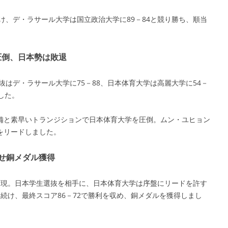
退け、デ・ラサール大学は国立政治大学に89－84と競り勝ち、順当
圧倒、日本勢は敗退
抜はデ・ラサール大学に75－88、日本体育大学は高麗大学に54－
した。
備と素早いトランジションで日本体育大学を圧倒。ムン・ユヒョン
をリードしました。
せ銅メダル獲得
実現。日本学生選抜を相手に、日本体育大学は序盤にリードを許す
続け、最終スコア86－72で勝利を収め、銅メダルを獲得しまし