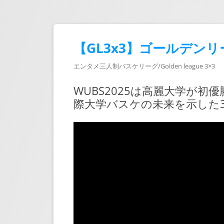
【GL3x3】ゴールデンリ
エンタメ三人制バスケリーグ/Golden league 3×3
WUBS2025は高麗大学が初
際大学バスケの未来を示した