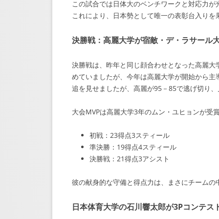
この試合では日体大のベンチワークと対応力が
これにより、日本勢として唯一の表彰台入りを
決勝戦：高麗大学が宿敵・デ・ラサール
決勝戦は、昨年と同じ顔合わせとなった高麗大
めていましたが、今年は高麗大学が開始から主
追を見せましたが、高麗が95－85で逃げ切り
大会MVPは高麗大学3年のムン・ユヒョンが受
初戦：23得点3スティール
準決勝：19得点4スティール
決勝戦：21得点3アシスト
彼の献身的な守備と得点力は、まさにチームの
日本体育大学の石川響太郎が3Pコンテス