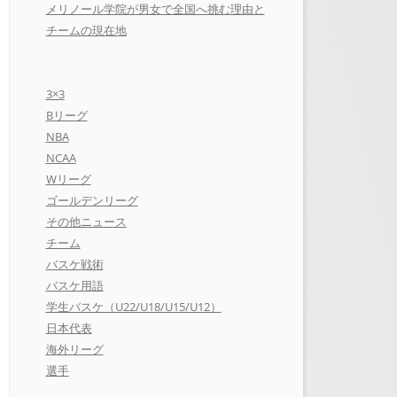
メリノール学院が男女で全国へ挑む理由と
チームの現在地
3×3
Bリーグ
NBA
NCAA
Wリーグ
ゴールデンリーグ
その他ニュース
チーム
バスケ戦術
バスケ用語
学生バスケ（U22/U18/U15/U12）
日本代表
海外リーグ
選手