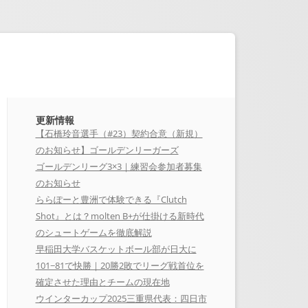
更新情報
【石橋玲音選手（#23）契約合意（新規）
のお知らせ】ゴールデンリーガーズ
ゴールデンリーグ3×3｜練習会参加者募集
のお知らせ
ららぽーと豊洲で体験できる『Clutch
Shot』とは？molten B+が仕掛ける新時代
のシュートゲームを徹底解説
早稲田大学バスケットボール部が日大に
101−81で快勝｜20勝2敗でリーグ戦首位を
確定させた理由とチームの現在地
ウインターカップ2025三重県代表：四日市