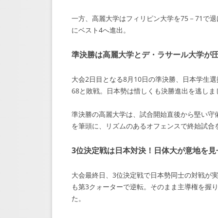
一方、高麗大学はフィリピン大学を75－71で
にベスト4へ進出。
準決勝は高麗大学とデ・ラサール大学が
大会2日目となる8月10日の準決勝、日本学生選
68と敗戦。日本勢は惜しくも決勝進出を逃しま
準決勝の高麗大学は、試合開始直後から堅い守
を筆頭に、リズムのあるオフェンスで終始試合
3位決定戦は日本対決！日体大が意地を見
大会最終日、3位決定戦で日本勢同士の対戦が
も第3クォーターで逆転。そのまま主導権を握り
た。