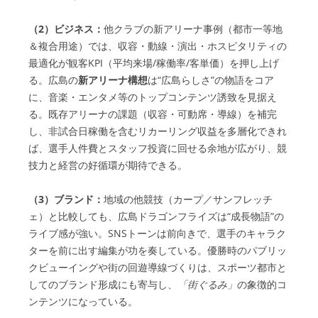
（2）ビジネス：
他クラブの新アリーナ事例（都市一等地
＆複合用途）では、収容・動線・演出・ホスピタリティの
最適化が観客KPI（平均来場/稼働率/客単価）を押し上げ
る。広島の
新アリーナ構想
は“広島らしさ”の物語をコア
に、音楽・エンタメ等のトップコンテンツ誘致を見据え
る。既存アリーナの課題（収容・可動席・導線）を補完
し、非試合日稼働を含むリカーリング収益を多層化できれ
ば、選手人件費とスタッフ投資に回せる余地が広がり、競
技力と経営の好循環が期待できる。
（3）ブランド：
地域の他競技（カープ／サンフレッチ
ェ）と比較しても、広島ドラゴンフライズは“成長物語”の
ライブ感が強い。SNSトーンは前向きで、選手のキャラク
ターを前に出す編集が功を奏している。優勝時のパブリッ
クビューイングや街の回遊導線づくりは、スポーツ都市と
してのブランド形成にも寄与し、
「街ぐるみ」
の象徴的コ
ンテンツになっている。