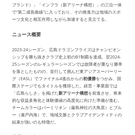
ブランド）」「インフラ（新アリーナ構想）」の三位一体
で“第二成長曲線”に入っており、その推進力は地域のスポ
ーツ文化と相互作用しながら加速すると見立てる。
ニュース概要
2023-24シーズン、広島ドラゴンフライズはチャンピオン
シップを勝ち抜きクラブ史上初のB1制覇を達成。翌2024-
25シーズンのレギュラーシーズンでは故障者が重なり勝率
を落としたものの、並行して挑んだ東アジアスーパーリー
グ（EASL）でファイナル4進出からの
初優勝
をつかみ、国
際ステージでもタイトルを獲得した。経営・事業面では
「広島らしさ」を掲げた
新アリーナ構想
を前進させ、将来
的な収益多角化と体験価値の高度化に向けた準備が進む。
チームカラーはバーミリオン（厳島神社の大鳥居）とブル
ー（瀬戸内海）で、地域文脈とクラブアイデンティティの
結束が強いのも特徴だ。