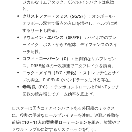
ジカルなリムアタック。CSでのインパクトは象徴
的。
クリストファー・スミス（SG/SF）
：オンボール・
オフボール双方で得点の入口を増やし、ヘルプに対
するリードも的確。
ドウェイン・エバンス（SF/PF）
：ハイポでのプレ
ーメイク、ポストからの配球、ディフェンスのスイ
ッチ耐性。
コフィ・コーバーン（C）
：圧倒的なリムプレゼン
ス。DREB起点の一次加速で二次ブレイクを誘発。
ニック・メイヨ（F/C・帰化）
：ストレッチ性とサイ
ズの両立。PnP/PnRでハンドラーを助ける存在。
寺嶋 良（PG）
：テンポコントロールとPAINTタッチ
回数の積み増しでチーム効率を底上げ。
ロスターは国内コアとインパクトある外国籍のミックス
に、役割の明確なロールプレイヤーを連結。連戦と移動を
前提に
10～11人の実稼働ローテーション
を組み、故障やフ
ァウルトラブルに対するリスクヘッジを行う。