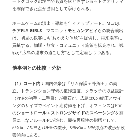
ートクロックの場面でも質を落とさずショットクオリティ
を確保できた点が勝因として挙げられる。
ホームゲームの演出・導線も年々アップデート。MC/DJ、
チア
FLY GIRLS
、マスコット
モヒカンアビィ
らの統合演出
は、初見の観客にも“おかえり体験”を提供し、再来場率に
貢献する。物販・飲食・コミュニティ施策も拡充され、観
戦が“広島の週末の過ごし方”として定着しつつある。
他事例との比較・分析
（1）コート内：
国内強豪は「リム保護＋外角圧」の両
立、トランジション守備の復帰速度、クラッチの収益設計
（PnRの初手・二手目）が盤石だ。広島はCの縦圧とウイ
ングのサイズでペイント期待値を下げ、オフェンスはPnr
の
ショートロール＋ストロングサイドのスペーシング
を窮
屈にしないルール化が進む。競技再現性の指標として、
eFG%
、
AST%とTOV%の差分
、
DREB%→TRN得点
の波形が改
善傾向にある。