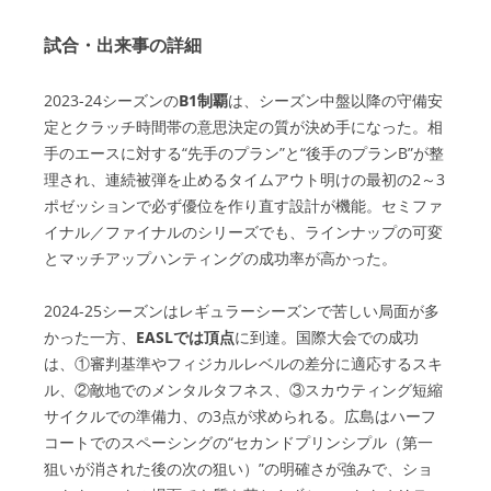
試合・出来事の詳細
2023-24シーズンの
B1制覇
は、シーズン中盤以降の守備安
定とクラッチ時間帯の意思決定の質が決め手になった。相
手のエースに対する“先手のプラン”と“後手のプランB”が整
理され、連続被弾を止めるタイムアウト明けの最初の2～3
ポゼッションで必ず優位を作り直す設計が機能。セミファ
イナル／ファイナルのシリーズでも、ラインナップの可変
とマッチアップハンティングの成功率が高かった。
2024-25シーズンはレギュラーシーズンで苦しい局面が多
かった一方、
EASLでは頂点
に到達。国際大会での成功
は、①審判基準やフィジカルレベルの差分に適応するスキ
ル、②敵地でのメンタルタフネス、③スカウティング短縮
サイクルでの準備力、の3点が求められる。広島はハーフ
コートでのスペーシングの“セカンドプリンシプル（第一
狙いが消された後の次の狙い）”の明確さが強みで、ショ