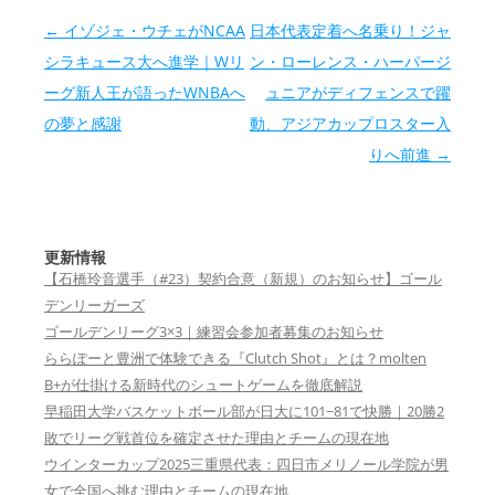
投稿ナビゲーション
←
イゾジェ・ウチェがNCAA
日本代表定着へ名乗り！ジャ
シラキュース大へ進学｜Wリ
ン・ローレンス・ハーパージ
ーグ新人王が語ったWNBAへ
ュニアがディフェンスで躍
の夢と感謝
動、アジアカップロスター入
りへ前進
→
更新情報
【石橋玲音選手（#23）契約合意（新規）のお知らせ】ゴール
デンリーガーズ
ゴールデンリーグ3×3｜練習会参加者募集のお知らせ
ららぽーと豊洲で体験できる『Clutch Shot』とは？molten
B+が仕掛ける新時代のシュートゲームを徹底解説
早稲田大学バスケットボール部が日大に101−81で快勝｜20勝2
敗でリーグ戦首位を確定させた理由とチームの現在地
ウインターカップ2025三重県代表：四日市メリノール学院が男
女で全国へ挑む理由とチームの現在地