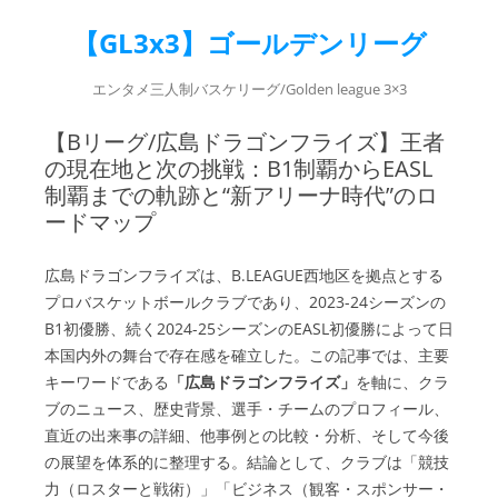
【GL3x3】ゴールデンリーグ
エンタメ三人制バスケリーグ/Golden league 3×3
【Bリーグ/広島ドラゴンフライズ】王者
の現在地と次の挑戦：B1制覇からEASL
制覇までの軌跡と“新アリーナ時代”のロ
ードマップ
広島ドラゴンフライズは、B.LEAGUE西地区を拠点とする
プロバスケットボールクラブであり、2023-24シーズンの
B1初優勝、続く2024-25シーズンのEASL初優勝によって日
本国内外の舞台で存在感を確立した。この記事では、主要
キーワードである
「広島ドラゴンフライズ」
を軸に、クラ
ブのニュース、歴史背景、選手・チームのプロフィール、
直近の出来事の詳細、他事例との比較・分析、そして今後
の展望を体系的に整理する。結論として、クラブは「競技
力（ロスターと戦術）」「ビジネス（観客・スポンサー・