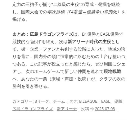
定力の三拍子が揃う“二線級の主役”の育成・発掘を継続
し、国際大会での
年次目標（F4常連→優勝争い常態化）
を
掲げる。
まとめ：
広島ドラゴンフライズ
は、B1優勝とEASL優勝で
競技的な“証明”を終え、次は
新アリーナ時代の主役
とし
て、街・企業・ファンと共創する段階に入った。地域の誇
りを背に、国内外の頂に恒常的に絡むための土台は整いつ
つある。この記事が役立ったと感じたら、ぜひ周囲に
シェ
ア
し、次のホームゲームで新しい仲間を連れて
現地観戦
へ。あなたの一票（来場・声援・投稿）が、クラブの次の
勝利を引き寄せる。
カテゴリー:
Bリーグ
、
チーム
| タグ:
B.LEAGUE
、
EASL
、
優勝
、
広島ドラゴンフライズ
、
新アリーナ
| 投稿日:
2025-07-08
|