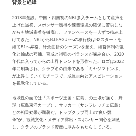
背景と経緯
2013年創設。中国・四国初のNBL参入チームとして産声を
上げた当初、スポンサー獲得や練習環境の確保に苦労しな
がらも地域密着を徹底し、ファンベースを一人ずつ積み上
げてきた。NBLからB.LEAGUEへの移行後はB2スタートを
経てB1へ昇格。紆余曲折のシーズンを超え、経営体制の強
化と編成の巧拙、育成と補強のバランスが噛み合い、2020
年代に入ってからの上昇トレンドを形作った。ロゴは2022
年に刷新され、クラブ名の由来である「ミヤジマトンボ」
が上昇していくモチーフで、成長志向とアスピレーション
を視覚化している。
地域性の面では「スポーツ王国・広島」の土壌が強く、野
球（広島東洋カープ）、サッカー（サンフレッチェ広島）
との相乗効果が顕著だ。トップクラブ同士の“良い競
争”が、観戦文化・メディア露出・スポンサー関心を刺激
し、クラブのブランド資産に厚みをもたらしている。