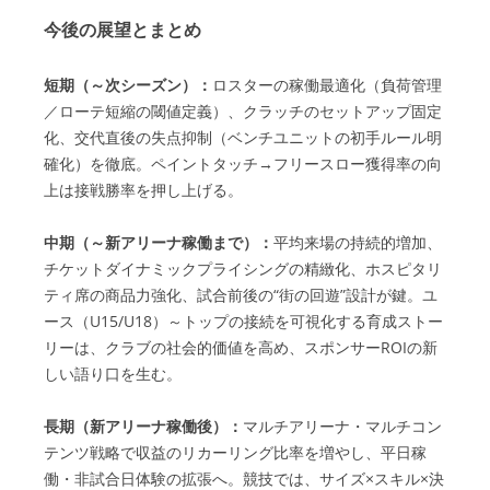
今後の展望とまとめ
短期（～次シーズン）：
ロスターの稼働最適化（負荷管理
／ローテ短縮の閾値定義）、クラッチのセットアップ固定
化、交代直後の失点抑制（ベンチユニットの初手ルール明
確化）を徹底。ペイントタッチ→フリースロー獲得率の向
上は接戦勝率を押し上げる。
中期（～新アリーナ稼働まで）：
平均来場の持続的増加、
チケットダイナミックプライシングの精緻化、ホスピタリ
ティ席の商品力強化、試合前後の“街の回遊”設計が鍵。ユ
ース（U15/U18）～トップの接続を可視化する育成ストー
リーは、クラブの社会的価値を高め、スポンサーROIの新
しい語り口を生む。
長期（新アリーナ稼働後）：
マルチアリーナ・マルチコン
テンツ戦略で収益のリカーリング比率を増やし、平日稼
働・非試合日体験の拡張へ。競技では、サイズ×スキル×決