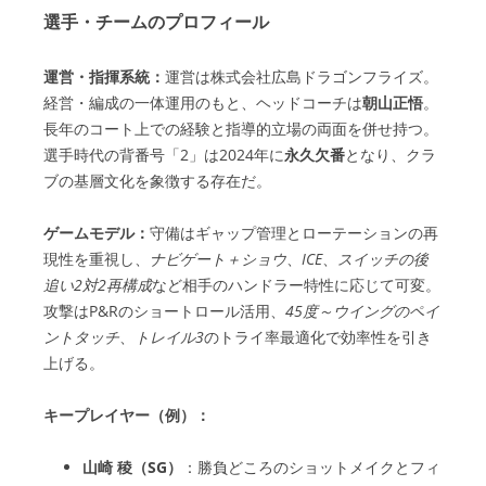
選手・チームのプロフィール
運営・指揮系統：
運営は株式会社広島ドラゴンフライズ。
経営・編成の一体運用のもと、ヘッドコーチは
朝山正悟
。
長年のコート上での経験と指導的立場の両面を併せ持つ。
選手時代の背番号「2」は2024年に
永久欠番
となり、クラ
ブの基層文化を象徴する存在だ。
ゲームモデル：
守備はギャップ管理とローテーションの再
現性を重視し、
ナビゲート＋ショウ
、
ICE
、
スイッチの後
追い2対2再構成
など相手のハンドラー特性に応じて可変。
攻撃はP&Rのショートロール活用、
45度～ウイングのペイ
ントタッチ
、
トレイル3
のトライ率最適化で効率性を引き
上げる。
キープレイヤー（例）：
山崎 稜（SG）
：勝負どころのショットメイクとフィ