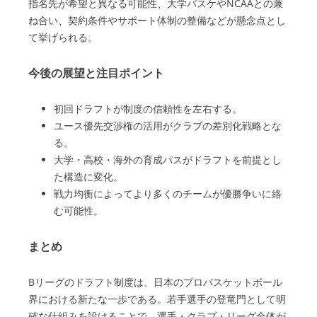
指名先が希望と異なる可能性、大学バスケやNCAAとの兼
ね合い、契約条件やサポート体制の整備などが懸念点とし
て挙げられる。
今後の展望と注目ポイント
初回ドラフトが制度の信頼性を左右する。
ユース優先交渉権の活用がクラブの差別化戦略とな
る。
大学・高校・海外の育成パスがドラフトを前提とし
た構造に変化。
戦力均衡によってより多くのチームが優勝争いに絡
む可能性。
まとめ
Bリーグのドラフト制度は、日本のプロバスケットボール
界における新たな一歩である。若手選手の登竜門として明
確な仕組みを設けることで、選手・クラブ・リーグ全体が