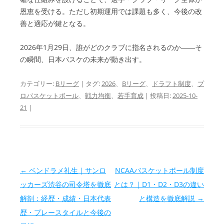
恩恵を受ける。ただし初期運用では課題も多く、今後の改
善と適応が鍵となる。
2026年1月29日、誰がどのクラブに指名されるのか――そ
の瞬間、日本バスケの未来が動き出す。
カテゴリー:
Bリーグ
| タグ:
2026
、
Bリーグ
、
ドラフト制度
、
プ
ロバスケットボール
、
戦力均衡
、
若手育成
| 投稿日:
2025-10-
21
|
投稿ナビゲーション
←
ベンドラメ礼生｜サンロ
NCAAバスケットボール制度
ッカーズ渋谷の司令塔を徹底
とは？｜D1・D2・D3の違い
解剖：経歴・成績・日本代表
と構造を徹底解説
→
歴・プレースタイルと今後の