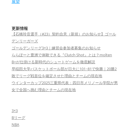
展望
更新情報
【石橋玲音選手（#23）契約合意（新規）のお知らせ】ゴール
デンリーガーズ
ゴールデンリーグ3×3｜練習会参加者募集のお知らせ
ららぽーと豊洲で体験できる『Clutch Shot』とは？molten
B+が仕掛ける新時代のシュートゲームを徹底解説
早稲田大学バスケットボール部が日大に101−81で快勝｜20勝2
敗でリーグ戦首位を確定させた理由とチームの現在地
ウインターカップ2025三重県代表：四日市メリノール学院が男
女で全国へ挑む理由とチームの現在地
3×3
Bリーグ
NBA