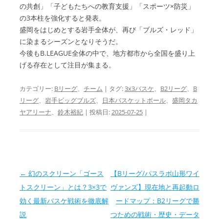
の共創」「子どもたちへの教育支援」「スポーツ×防災」
の3本柱を強化すると発表。
盛岡をはじめとする岩手全体が、再び「ブルズ・レッド」
に染まるシーズンとなりそうだ。
今後もB.LEAGUE全体の中で、地方都市から全国を盛り上
げる存在として注目が集まる。
カテゴリー:
Bリーグ
、
チーム
| タグ:
3x3バスケ
、
B2リーグ
、
B
リーグ
、
岩手ビッグブルズ
、
日本バスケットボール
、
盛岡タカ
ヤアリーナ
、
鈴木裕紀
| 投稿日:
2025-07-25
|
投稿ナビゲーション
←
幻のスクリーン「ゴース
【Bリーグ/パスラボ山形ワイ
トスクリーン」とは？3×3で
ヴァンズ】現在地と再起動ロ
効く最新バスケ戦術を徹底解
ードマップ：B2リーグで勝
説
つための戦術・歴史・データ