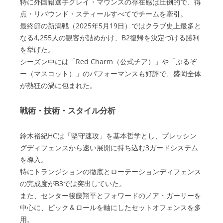
特に外国籍選手クレイ・マウンスの存在感は圧倒的で、得
点・リバウンド・スティールすべてでチームを牽引。
最終節の新潟戦（2025年5月19日）ではクラブ史上最多と
なる4,255人の観客が詰めかけ、B2復帰を決定づける勝利
を挙げた。
シーズン中には「Red Charm（公式チア）」や「ぶるぞ
ー（マスコット）」のパフォーマンスも好評で、盛岡全体
が熱狂の渦に包まれた。
戦術・技術・スタイル分析
鈴木裕紀HCは「堅守速攻」を基本哲学とし、プレッシン
グディフェンスから速い展開に持ち込む3ガードシステム
を導入。
特にトランジションの徹底とローテーションディフェンス
の完成度がB3では突出していた。
また、センター後藤翔平とフォワードのノア・ガーリーを
中心に、ピック＆ロールを軸にしたセットオフェンスを多
用。