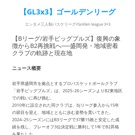
【GL3x3】ゴールデンリーグ
エンタメ三人制バスケリーグ/Golden league 3×3
【Bリーグ/岩手ビッグブルズ】復興の象
徴からB2再挑戦へ──盛岡発・地域密着
クラブの軌跡と現在地
ニュース概要
岩手県盛岡市を拠点とするプロバスケットボールクラブ
「岩手ビッグブルズ」は、2025–26シーズンよりB2東地区
での戦いに再び挑む。
2010年に設立された同クラブは、bjリーグ参入から15年
の節目を迎え、地域とともに歩む姿勢を貫いてきた。
2024–25シーズンにはB3リーグで37勝15敗と安定した成
績を残し、プレーオフ3位決定戦に勝利して1年でB2昇格
を果たした。