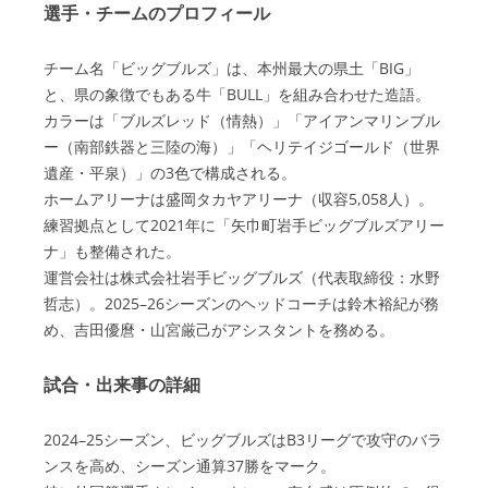
選手・チームのプロフィール
チーム名「ビッグブルズ」は、本州最大の県土「BIG」
と、県の象徴でもある牛「BULL」を組み合わせた造語。
カラーは「ブルズレッド（情熱）」「アイアンマリンブル
ー（南部鉄器と三陸の海）」「ヘリテイジゴールド（世界
遺産・平泉）」の3色で構成される。
ホームアリーナは盛岡タカヤアリーナ（収容5,058人）。
練習拠点として2021年に「矢巾町岩手ビッグブルズアリー
ナ」も整備された。
運営会社は株式会社岩手ビッグブルズ（代表取締役：水野
哲志）。2025–26シーズンのヘッドコーチは鈴木裕紀が務
め、吉田優麿・山宮厳己がアシスタントを務める。
試合・出来事の詳細
2024–25シーズン、ビッグブルズはB3リーグで攻守のバラ
ンスを高め、シーズン通算37勝をマーク。