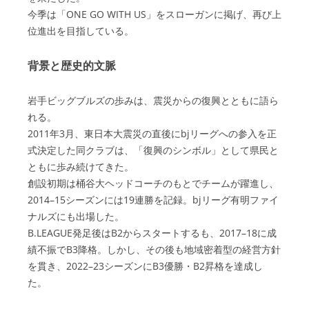
今季は「ONE GO WITH US」をスローガンに掲げ、再び上
位進出を目指している。
背景と歴史的文脈
岩手ビッグブルズの歩みは、震災からの復興とともに語ら
れる。
2011年3月、東日本大震災の直後にbjリーグへの参入を正
式決定した同クラブは、「復興のシンボル」として県民と
ともに歩み続けてきた。
創設初期は桶谷大ヘッドコーチのもとでチームが躍進し、
2014–15シーズンには19連勝を記録。bjリーグ有明ファイ
ナルズにも出場した。
B.LEAGUE発足後はB2からスタートするも、2017–18に成
績不振でB3降格。しかし、その後も地域密着型の経営方針
を貫き、2022–23シーズンにB3優勝・B2昇格を達成し
た。