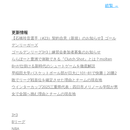
総覧
→
更新情報
【石橋玲音選手（#23）契約合意（新規）のお知らせ】ゴール
デンリーガーズ
ゴールデンリーグ3×3｜練習会参加者募集のお知らせ
ららぽーと豊洲で体験できる『Clutch Shot』とは？molten
B+が仕掛ける新時代のシュートゲームを徹底解説
早稲田大学バスケットボール部が日大に101−81で快勝｜20勝2
敗でリーグ戦首位を確定させた理由とチームの現在地
ウインターカップ2025三重県代表：四日市メリノール学院が男
女で全国へ挑む理由とチームの現在地
3×3
Bリーグ
NBA