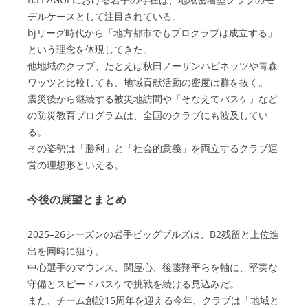
デルケースとして注目されている。
bjリーグ時代から「地方都市でもプロクラブは成立する」
という理念を体現してきた。
他地域のクラブ、たとえば秋田ノーザンハピネッツや青森
ワッツと比較しても、地域貢献活動の密度は群を抜く。
震災後から継続する被災地訪問や「そなえてバスケ」など
の防災教育プログラムは、全国のクラブにも波及してい
る。
その姿勢は「勝利」と「社会的意義」を両立するクラブ運
営の理想形といえる。
今後の展望とまとめ
2025–26シーズンの岩手ビッグブルズは、B2残留と上位進
出を同時に狙う。
中心選手のマウンス、関屋心、後藤翔平らを軸に、堅実な
守備とスピードバスケで挑戦を続ける見込みだ。
また、チーム創設15周年を迎える今年、クラブは「地域と