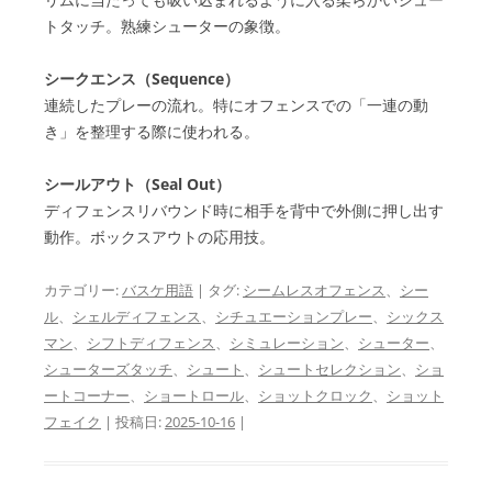
トタッチ。熟練シューターの象徴。
シークエンス（Sequence）
連続したプレーの流れ。特にオフェンスでの「一連の動
き」を整理する際に使われる。
シールアウト（Seal Out）
ディフェンスリバウンド時に相手を背中で外側に押し出す
動作。ボックスアウトの応用技。
カテゴリー:
バスケ用語
| タグ:
シームレスオフェンス
、
シー
ル
、
シェルディフェンス
、
シチュエーションプレー
、
シックス
マン
、
シフトディフェンス
、
シミュレーション
、
シューター
、
シューターズタッチ
、
シュート
、
シュートセレクション
、
ショ
ートコーナー
、
ショートロール
、
ショットクロック
、
ショット
フェイク
| 投稿日:
2025-10-16
|