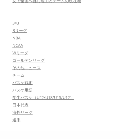
女で全国へ挑む理由とチームの現在地
3×3
Bリーグ
NBA
NCAA
Wリーグ
ゴールデンリーグ
その他ニュース
チーム
バスケ戦術
バスケ用語
学生バスケ（U22/U18/U15/U12）
日本代表
海外リーグ
選手