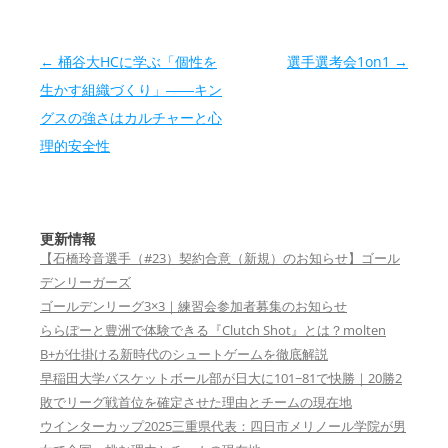
投稿ナビゲーション
←
桶谷大HCに学ぶ「個性を
選手選考会1on1
→
生かす組織づくり」――キン
グスの強さはカルチャーと心
理的安全性
更新情報
【石橋玲音選手（#23）契約合意（新規）のお知らせ】ゴール
デンリーガーズ
ゴールデンリーグ3×3｜練習会参加者募集のお知らせ
ららぽーと豊洲で体験できる『Clutch Shot』とは？molten
B+が仕掛ける新時代のシュートゲームを徹底解説
早稲田大学バスケットボール部が日大に101−81で快勝｜20勝2
敗でリーグ戦首位を確定させた理由とチームの現在地
ウインターカップ2025三重県代表：四日市メリノール学院が男