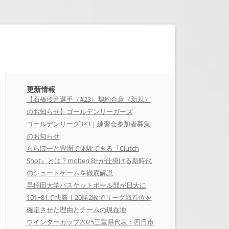
更新情報
【石橋玲音選手（#23）契約合意（新規）
のお知らせ】ゴールデンリーガーズ
ゴールデンリーグ3×3｜練習会参加者募集
のお知らせ
ららぽーと豊洲で体験できる『Clutch
Shot』とは？molten B+が仕掛ける新時代
のシュートゲームを徹底解説
早稲田大学バスケットボール部が日大に
101−81で快勝｜20勝2敗でリーグ戦首位を
確定させた理由とチームの現在地
ウインターカップ2025三重県代表：四日市