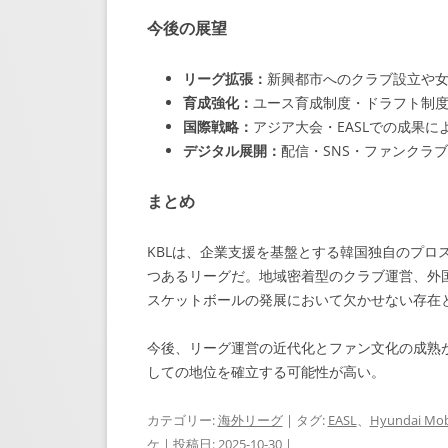
今後の展望
リーグ拡張：
新興都市へのクラブ設立や
育成強化：
ユース育成制度・ドラフト制
国際戦略：
アジア大会・EASLでの成果
デジタル展開：
配信・SNS・ファンクラ
まとめ
KBLは、企業支援を基盤とする韓国独自のプロ
つあるリーグだ。地域密着型のクラブ運営、外国
スケットボールの発展において欠かせない存在
今後、リーグ運営の近代化とファン文化の成熟が進
しての地位を確立する可能性が高い。
カテゴリー:
海外リーグ
| タグ:
EASL
、
Hyundai Mob
ケ
| 投稿日:
2025-10-30
|