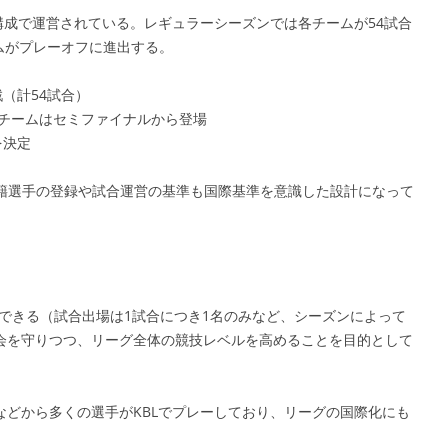
構成で運営されている。レギュラーシーズンでは各チームが54試合
ームがプレーオフに進出する。
（計54試合）
2チームはセミファイナルから登場
を決定
国籍選手の登録や試合運営の基準も国際基準を意識した設計になって
録できる（試合出場は1試合につき1名のみなど、シーズンによって
会を守りつつ、リーグ全体の競技レベルを高めることを目的として
どから多くの選手がKBLでプレーしており、リーグの国際化にも