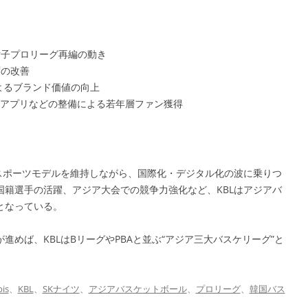
女子プロリーグ再編の動き
度の改善
によるブランド価値の向上
ブアプリなどの整備による若年層ファン獲得
スポーツモデルを維持しながら、国際化・デジタル化の波に乗りつ
籍選手の活躍、アジア大会での競争力強化など、KBLはアジアバ
となっている。
めば、KBLはBリーグやPBAと並ぶ“アジア三大バスケリーグ”と
is
、
KBL
、
SKナイツ
、
アジアバスケットボール
、
プロリーグ
、
韓国バス