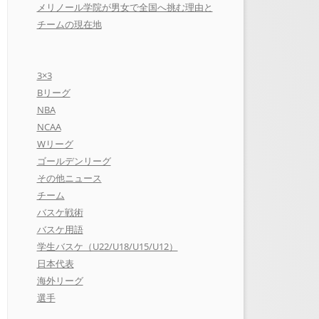
メリノール学院が男女で全国へ挑む理由と
チームの現在地
3×3
Bリーグ
NBA
NCAA
Wリーグ
ゴールデンリーグ
その他ニュース
チーム
バスケ戦術
バスケ用語
学生バスケ（U22/U18/U15/U12）
日本代表
海外リーグ
選手