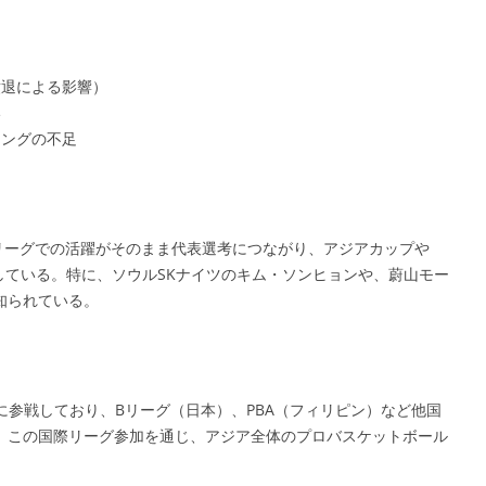
撤退による影響）
い
ィングの不足
リーグでの活躍がそのまま代表選考につながり、アジアカップや
ーしている。特に、ソウルSKナイツのキム・ソンヒョンや、蔚山モー
知られている。
）に参戦しており、Bリーグ（日本）、PBA（フィリピン）など他国
。この国際リーグ参加を通じ、アジア全体のプロバスケットボール