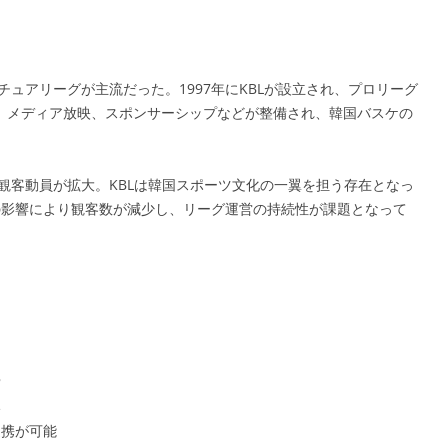
チュアリーグが主流だった。1997年にKBLが設立され、プロリーグ
、メディア放映、スポンサーシップなどが整備され、韓国バスケの
に観客動員が拡大。KBLは韓国スポーツ文化の一翼を担う存在となっ
の影響により観客数が減少し、リーグ運営の持続性が課題となって
営
い
連携が可能