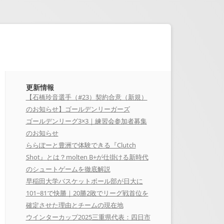
更新情報
【石橋玲音選手（#23）契約合意（新規）
のお知らせ】ゴールデンリーガーズ
ゴールデンリーグ3×3｜練習会参加者募集
のお知らせ
ららぽーと豊洲で体験できる『Clutch
Shot』とは？molten B+が仕掛ける新時代
のシュートゲームを徹底解説
早稲田大学バスケットボール部が日大に
101−81で快勝｜20勝2敗でリーグ戦首位を
確定させた理由とチームの現在地
ウインターカップ2025三重県代表：四日市