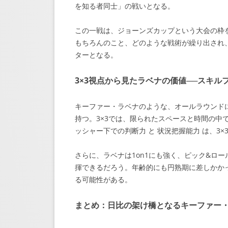
を知る者同士」の戦いとなる。
この一戦は、ジョーンズカップという大会の枠を
もちろんのこと、どのような戦術が繰り出され
ターとなる。
3×3視点から見たラベナの価値──スキル
キーファー・ラベナのような、オールラウンドに
持つ。3×3では、限られたスペースと時間の中
ッシャー下での判断力 と 状況把握能力 は、3
さらに、ラベナは1on1にも強く、ピック&ロー
揮できるだろう。年齢的にも円熟期に差しかかっ
る可能性がある。
まとめ：日比の架け橋となるキーファー