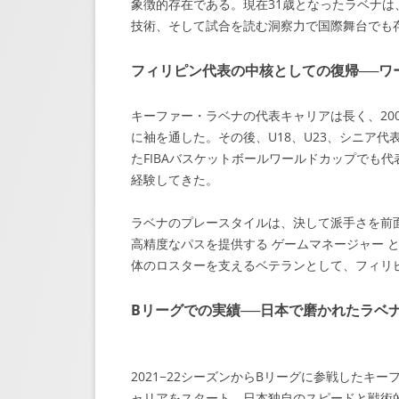
象徴的存在である。現在31歳となったラベナは、
技術、そして試合を読む洞察力で国際舞台でも
フィリピン代表の中核としての復帰──ワ
キーファー・ラベナの代表キャリアは長く、20
に袖を通した。その後、U18、U23、シニア代
たFIBAバスケットボールワールドカップでも
経験してきた。
ラベナのプレースタイルは、決して派手さを前
高精度なパスを提供する ゲームマネージャー 
体のロスターを支えるベテランとして、フィリ
Bリーグでの実績──日本で磨かれたラベ
2021−22シーズンからBリーグに参戦した
ャリアをスタート。日本独自のスピードと戦術