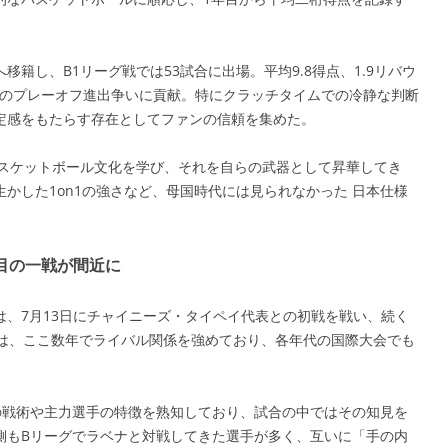
へ移籍し、B1リーグ戦では53試合に出場。平均9.8得点、1.9リバウ
ムのプレーオフ進出争いに貢献。特にクラッチタイムでの冷静な判断
定感をもたらす存在としてファンの信頼を集めた。
バスケットボール文化を学び、それを自らの武器として昇華してき
かした1on1の強さなど、母国時代には見られなかった 日本仕様
目の一戦が間近に
、7月13日にチャイニーズ・タイペイ代表との初戦を戦い、続く
本は、ここ数年でライバル関係を強めており、各年代の国際大会でも
の戦術や主力選手の特徴を熟知しており、試合の中ではその知見を
側もBリーグでラベナと対戦してきた選手が多く、互いに「手の内