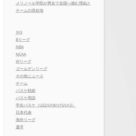
メリノール学院が男女で全国へ挑む理由と
チームの現在地
3×3
Bリーグ
NBA
NCAA
Wリーグ
ゴールデンリーグ
その他ニュース
チーム
バスケ戦術
バスケ用語
学生バスケ（U22/U18/U15/U12）
日本代表
海外リーグ
選手