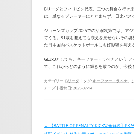
Bリーグとフィリピン代表、二つの舞台を行き
は、単なるプレーヤーにとどまらず、日比バス
ジョーンズカップ2025での活躍次第では、ア
てくる。31歳を迎えても衰えを見せないその姿
た日本国内バスケットボールにも好影響を与え
GL3x3としても、キーファー・ラベナという 
て、これからどのように輝きを放つのか、今後
カテゴリー:
Bリーグ
| タグ:
キーファー・ラベナ
、
アーズ
| 投稿日:
2025-07-14
|
投稿ナビゲーション
←
【BATTLE OF PENALTY KICK完全解説】P
格闘イベントが生む新スポーツエンタメの衝撃