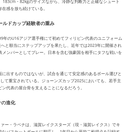
183cm・82kgのサイズながら、冷静な判断力と正確なシュート
存在感を放ち続けている。
ールドカップ経験者の重み
09年のU16アジア選手権にて初めてフィリピン代表のユニフォーム
表へと順当にステップアップを果たし、近年では2023年に開催され
代表メンバーとしてプレー。日本を含む強豪国を相手にタフな戦いを
面に出すものではないが、試合を通じて安定感のあるボール運びと
として重宝されている。ジョーンズカップ2025においても、若手主
ピン代表の屋台骨を支えることになるだろう。
ナの進化
キーファー・ラベナは、滋賀レイクスターズ（現・滋賀レイクス）でキ
的なバスケットボールに順応し、1年目から平均二桁得点を記録す