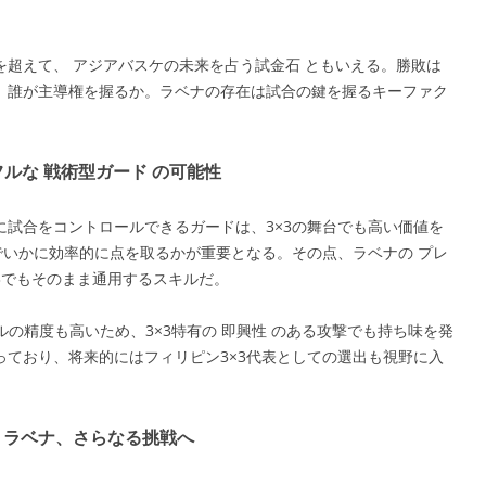
超えて、 アジアバスケの未来を占う試金石 ともいえる。勝敗は
、誰が主導権を握るか。ラベナの存在は試合の鍵を握るキーファク
フルな 戦術型ガード の可能性
試合をコントロールできるガードは、3×3の舞台でも高い価値を
でいかに効率的に点を取るかが重要となる。その点、ラベナの プレ
×3でもそのまま通用するスキルだ。
ルの精度も高いため、3×3特有の 即興性 のある攻撃でも持ち味を発
ており、将来的にはフィリピン3×3代表としての選出も視野に入
・ラベナ、さらなる挑戦へ