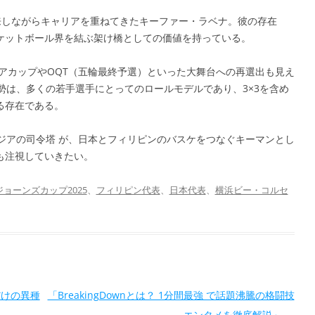
来しながらキャリアを重ねてきたキーファー・ラベナ。彼の存在
ケットボール界を結ぶ架け橋としての価値を持っている。
ジアカップやOQT（五輪最終予選）といった大舞台への再選出も見え
勢は、多くの若手選手にとってのロールモデルであり、3×3を含め
る存在である。
アジアの司令塔 が、日本とフィリピンのバスケをつなぐキーマンとし
も注視していきたい。
ジョーンズカップ2025
、
フィリピン代表
、
日本代表
、
横浜ビー・コルセ
Kだけの異種
「BreakingDownとは？ 1分間最強 で話題沸騰の格闘技
エンタメを徹底解説」
→