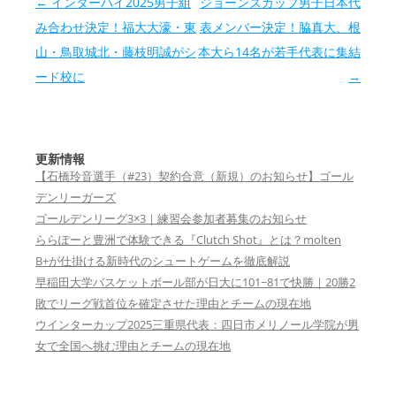
投稿ナビゲーション
←
インターハイ2025男子組
ジョーンズカップ男子日本代
み合わせ決定！福大大濠・東
表メンバー決定！脇真大、根
山・鳥取城北・藤枝明誠がシ
本大ら14名が若手代表に集結
ード校に
→
更新情報
【石橋玲音選手（#23）契約合意（新規）のお知らせ】ゴール
デンリーガーズ
ゴールデンリーグ3×3｜練習会参加者募集のお知らせ
ららぽーと豊洲で体験できる『Clutch Shot』とは？molten
B+が仕掛ける新時代のシュートゲームを徹底解説
早稲田大学バスケットボール部が日大に101−81で快勝｜20勝2
敗でリーグ戦首位を確定させた理由とチームの現在地
ウインターカップ2025三重県代表：四日市メリノール学院が男
女で全国へ挑む理由とチームの現在地