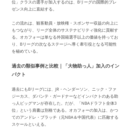
位」クラスの選手が加入するのは、Bリーグの国際的プレ
ゼンス向上に直結する。
この流れは、観客動員・放映権・スポンサー収益の向上に
もつながり、リーグ全体のサステナビリティ強化に貢献す
る。オカフォーは単なる外国籍選手以上の価値を持ってお
り、Bリーグの次なるステージへ導く牽引役となる可能性
を秘めている。
過去の類似事例と比較｜「大物助っ人」加入のイン
パクト
過去にもBリーグには、JR・ヘンダーソン、ニック・ファ
ジーカス、ダバンテ・ガードナーなどインパクトのある助
っ人ビッグマンが存在した。だが、「NBAドラフト全体3
位」という肩書は別格である。オカフォーの加入は、かつ
てのアンドレ・ブラッチ（元NBA＆中国代表）に匹敵する
スケールといえる。