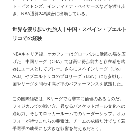
ト・ピストンズ、インディアナ・ペイサーズなどを渡り歩
き、NBA通算248試合に出場している。
世界を渡り歩いた旅人｜中国・スペイン・プエルト
リコでの経験
NBAキャリア後、オカフォーはグローバルに活躍の場を広
げた。中国リーグ（CBA）では高い得点能力と存在感を武
器にエースとしてプレー。さらにスペインリーグ（Liga
ACB）やプエルトリコのプロリーグ（BSN）にも参戦し、
国やリーグを問わず高水準のパフォーマンスを披露した。
この国際経験は、Bリーグでも非常に価値のあるものだ。
フィジカルでの戦い方、異なるバスケットボール文化への
適応力、そしてロッカールームでのリーダーシップ。オカ
フォーが持つこれらの要素は、チームの成績だけでなく若
手選手の成長にも大きな影響を与えるだろう。