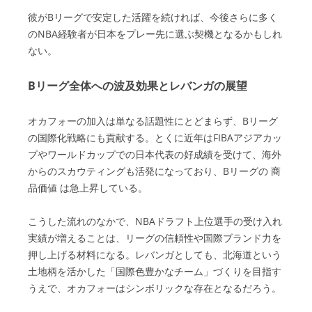
彼がBリーグで安定した活躍を続ければ、今後さらに多く
のNBA経験者が日本をプレー先に選ぶ契機となるかもしれ
ない。
Bリーグ全体への波及効果とレバンガの展望
オカフォーの加入は単なる話題性にとどまらず、Bリーグ
の国際化戦略にも貢献する。とくに近年はFIBAアジアカッ
プやワールドカップでの日本代表の好成績を受けて、海外
からのスカウティングも活発になっており、Bリーグの 商
品価値 は急上昇している。
こうした流れのなかで、NBAドラフト上位選手の受け入れ
実績が増えることは、リーグの信頼性や国際ブランド力を
押し上げる材料になる。レバンガとしても、北海道という
土地柄を活かした「国際色豊かなチーム」づくりを目指す
うえで、オカフォーはシンボリックな存在となるだろう。