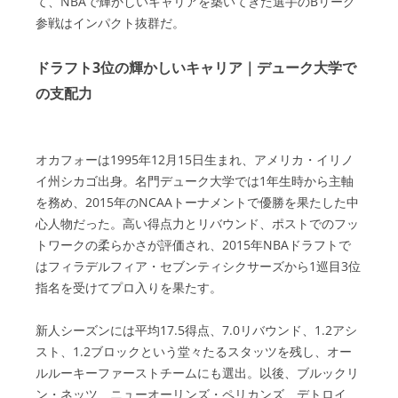
て、NBAで輝かしいキャリアを築いてきた選手のBリーグ
参戦はインパクト抜群だ。
ドラフト3位の輝かしいキャリア｜デューク大学で
の支配力
オカフォーは1995年12月15日生まれ、アメリカ・イリノ
イ州シカゴ出身。名門デューク大学では1年生時から主軸
を務め、2015年のNCAAトーナメントで優勝を果たした中
心人物だった。高い得点力とリバウンド、ポストでのフッ
トワークの柔らかさが評価され、2015年NBAドラフトで
はフィラデルフィア・セブンティシクサーズから1巡目3位
指名を受けてプロ入りを果たす。
新人シーズンには平均17.5得点、7.0リバウンド、1.2アシ
スト、1.2ブロックという堂々たるスタッツを残し、オー
ルルーキーファーストチームにも選出。以後、ブルックリ
ン・ネッツ、ニューオーリンズ・ペリカンズ、デトロイ