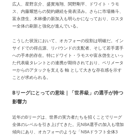
広人、星野京介、盛實海翔、関野剛平、ドワイト・ラモ
ス、内藤耀悠らの契約継続を発表済み。さらに市場脩斗、
富永啓生、木林優の新加入も明らかになっており、ロスタ
ー全体の刷新と強化が進んでいる。
こうした状況において、オカフォーの役割は明確だ。イン
サイドでの得点源、リバウンドの支配者、そして若手選手
への手本的存在。特にドワイト・ラモスや富永啓生といっ
た代表級タレントとの連携が期待されており、ペリメータ
ーからのアタックを支える 軸 として大きな存在感を示す
ことが求められる。
Bリーグにとっての意味｜「世界級」の選手が持つ
影響力
近年のBリーグは、世界の実力者たちを招くことでリーグ
全体のレベルを引き上げてきた。元NBA選手の加入も増加
傾向にあり、オカフォーのような「NBAドラフト全体3