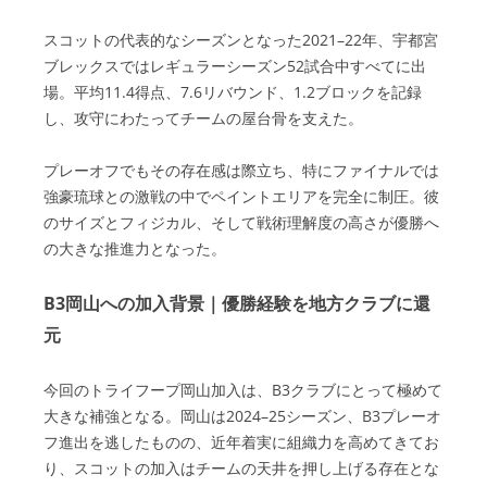
スコットの代表的なシーズンとなった2021–22年、宇都宮
ブレックスではレギュラーシーズン52試合中すべてに出
場。平均11.4得点、7.6リバウンド、1.2ブロックを記録
し、攻守にわたってチームの屋台骨を支えた。
プレーオフでもその存在感は際立ち、特にファイナルでは
強豪琉球との激戦の中でペイントエリアを完全に制圧。彼
のサイズとフィジカル、そして戦術理解度の高さが優勝へ
の大きな推進力となった。
B3岡山への加入背景｜優勝経験を地方クラブに還
元
今回のトライフープ岡山加入は、B3クラブにとって極めて
大きな補強となる。岡山は2024–25シーズン、B3プレーオ
フ進出を逃したものの、近年着実に組織力を高めてきてお
り、スコットの加入はチームの天井を押し上げる存在とな