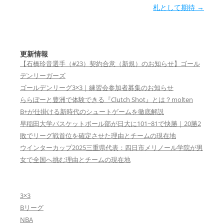
札として期待
→
更新情報
【石橋玲音選手（#23）契約合意（新規）のお知らせ】ゴール
デンリーガーズ
ゴールデンリーグ3×3｜練習会参加者募集のお知らせ
ららぽーと豊洲で体験できる『Clutch Shot』とは？molten
B+が仕掛ける新時代のシュートゲームを徹底解説
早稲田大学バスケットボール部が日大に101−81で快勝｜20勝2
敗でリーグ戦首位を確定させた理由とチームの現在地
ウインターカップ2025三重県代表：四日市メリノール学院が男
女で全国へ挑む理由とチームの現在地
3×3
Bリーグ
NBA