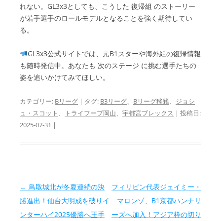
れない。GL3x3としても、こうした 復帰組 のストーリー
が若手選手のロールモデルとなることを強く期待してい
る。
GL3x3公式サイトでは、元B1スターや海外組の復帰情報
も随時発信中。あなたも 次のステージ に挑む選手たちの
姿を追いかけてみてほしい。
カテゴリー:
Bリーグ
| タグ:
B3リーグ
、
Bリーグ移籍
、
ジョシ
ュ・スコット
、
トライフープ岡山
、
宇都宮ブレックス
| 投稿日:
2025-07-31
|
投稿ナビゲーション
←
鳥取城北が冬夏連続の決
フィリピン代表ジェイミー・
勝進出！仙台大明成を破りイ
マロンゾ、B1京都ハンナリ
ンターハイ2025優勝へ王手
ーズへ加入！アジア枠の切り