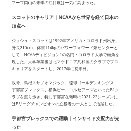
フープ岡山の来季の注目度は一気に高まった。
スコットのキャリア｜NCAAから世界を経て日本の
頂点へ
ジョシュ・スコットは1992年アメリカ・コロラド州出身。
身長210cm、体重114kgのパワーフォワード兼センターと
して、NCAAディビジョン1の名門・コロラド大学で頭角を
現した。大学卒業後は北マケドニア共和国のクラブでプロ
キャリアをスタートし、2017年に初来日。
以降、島根スサノオマジック、琉球ゴールデンキングス、
宇都宮ブレックス、横浜ビー・コルセアーズといったB1ク
ラブを渡り歩き、特に宇都宮在籍時の2021–22シーズンに
はBリーグチャンピオンの立役者の一人として活躍した。
宇都宮ブレックスでの躍動｜インサイド支配力が光
った