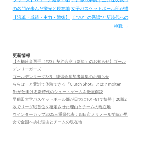
の名門が歩んだ栄光と現在地
女子バスケットボール部が描
【沿革・成績・主力・戦術】
く“70年の系譜”と新時代への
挑戦
→
更新情報
【石橋玲音選手（#23）契約合意（新規）のお知らせ】ゴール
デンリーガーズ
ゴールデンリーグ3×3｜練習会参加者募集のお知らせ
ららぽーと豊洲で体験できる『Clutch Shot』とは？molten
B+が仕掛ける新時代のシュートゲームを徹底解説
早稲田大学バスケットボール部が日大に101−81で快勝｜20勝2
敗でリーグ戦首位を確定させた理由とチームの現在地
ウインターカップ2025三重県代表：四日市メリノール学院が男
女で全国へ挑む理由とチームの現在地