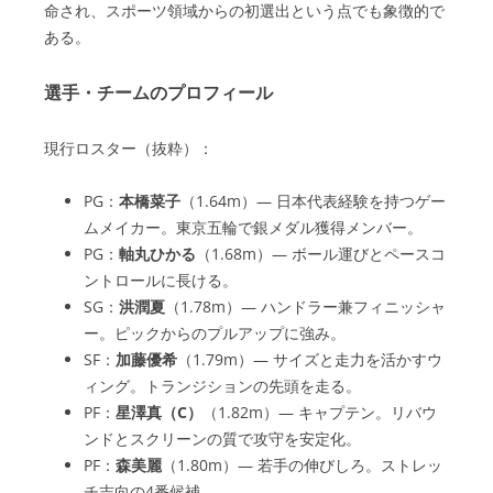
命され、スポーツ領域からの初選出という点でも象徴的で
ある。
選手・チームのプロフィール
現行ロスター（抜粋）：
PG：
本橋菜子
（1.64m）— 日本代表経験を持つゲー
ムメイカー。東京五輪で銀メダル獲得メンバー。
PG：
軸丸ひかる
（1.68m）— ボール運びとペースコ
ントロールに長ける。
SG：
洪潤夏
（1.78m）— ハンドラー兼フィニッシャ
ー。ピックからのプルアップに強み。
SF：
加藤優希
（1.79m）— サイズと走力を活かすウ
ィング。トランジションの先頭を走る。
PF：
星澤真（C）
（1.82m）— キャプテン。リバウ
ンドとスクリーンの質で攻守を安定化。
PF：
森美麗
（1.80m）— 若手の伸びしろ。ストレッ
チ志向の4番候補。