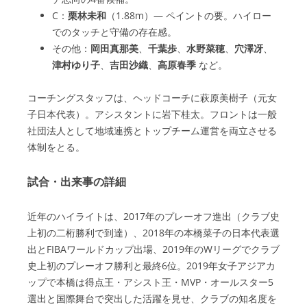
C：
栗林未和
（1.88m）— ペイントの要。ハイロー
でのタッチと守備の存在感。
その他：
岡田真那美
、
千葉歩
、
水野菜穂
、
穴澤冴
、
津村ゆり子
、
吉田沙織
、
高原春季
など。
コーチングスタッフは、ヘッドコーチに萩原美樹子（元女
子日本代表）。アシスタントに岩下桂太。フロントは一般
社団法人として地域連携とトップチーム運営を両立させる
体制をとる。
試合・出来事の詳細
近年のハイライトは、2017年のプレーオフ進出（クラブ史
上初の二桁勝利で到達）、2018年の本橋菜子の日本代表選
出とFIBAワールドカップ出場、2019年のWリーグでクラブ
史上初のプレーオフ勝利と最終6位。2019年女子アジアカ
ップで本橋は得点王・アシスト王・MVP・オールスター5
選出と国際舞台で突出した活躍を見せ、クラブの知名度を