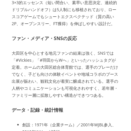
3×3的エッセンス（短い間合い、素早い意思決定、連続的
ドリブルハンドオフ）は5人制にも移植されており、ロー
スコアゲームでもシュートエクスペクテッド（質の高い
2P、オープンスリー、FT獲得）を伸ばしやすい設計だ。
ファン・メディア・SNSの反応
大田区を中心とする地元ファンの結束は強く、SNSでは
「#Vickies」「#羽田からWへ」といったハッシュタグが
定着。ホームの大田区総合体育館では、選手のプレーだけ
でなく、子ども向けの体験イベントや地域コラボのブース
出展が賑わい、観戦文化が着実に醸成されている。選手の
人柄やコミュニケーションも可視化されやすく、若年層・
ファミリー層に拡散しやすい構造ができつつある。
データ・記録・統計情報
創設：1971年（企業チーム）／2001年WJBL参入、