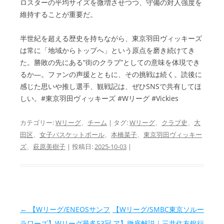
ロスターの平均サイズを微増させつつ、守備の対人強度を
維持することが重要だ。
半世紀を超える歴史を持ちながら、東京羽田ヴィッキーズ
は常に「地域からトップへ」という原点を磨き続けてき
た。勝敗の先にある“街のクラブ”としての意味を体現でき
るか—。ファンの声援とともに、その挑戦は続く。読後に
感じた思いや推し選手、観戦記は、ぜひSNSで共有してほ
しい。#東京羽田ヴィッキーズ #Wリーグ #Vickies
カテゴリー:
Wリーグ
、
チーム
| タグ:
Wリーグ
、
クラブ史
、
大
田区
、
女子バスケットボール
、
本橋菜子
、
東京羽田ヴィッキー
ズ
、
萩原美樹子
| 投稿日:
2025-10-03
|
投稿ナビゲーション
←
【Wリーグ/ENEOSサンフ
【Wリーグ/SMBC東京ソルー
ラワーズ】Wリーグ最多53冠
ア】徹底解説｜三井住友銀行