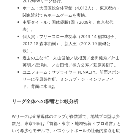
2012年Wリーグ移行。
ホーム：大田区総合体育館（4,012人）。東京都内・
関東近郊でもホームゲームを実施。
主要タイトル：国体優勝1回（2008年、東京都代
表）。
個人賞：フリースロー成功率（2013-14 稲本聡子、
2017-18 森本由樹）、新人王（2018-19 鷹𥖧公
歌）。
過去の主なHC：丸山健治／坂根茂／桑田健秀／外山
英明／星澤純一／古田悟／棟方公寿／萩原美樹子。
ユニフォーム：サプライヤー PENALTY。前面スポン
サーに荏原製作所、ミンカブ・ジ・インフォノイ
ド、背面に水ing。
リーグ全体への影響と比較分析
Wリーグは企業母体のクラブが多数派で、地域プロ型は少
数だ。東京羽田は「首都・東京 × 地域密着 × プロ運営」と
いう希少なモデルで、バスケットボールの社会的接点を広