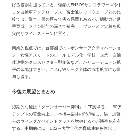
げる役割を担っている。強豪のENEOSサンフラワーズやト
ヨタ自動車アンテロープス、富士通レッドウェーブとの比
較では、資本・層の厚みで劣る局面もあるが、機動力と選
手育成、ファン関与の深さで補完し、プレーオフ定着を現
実的なマイルストーンに置く。
商業的視点では、首都圏でのスポンサーアクティベーショ
ン、女性アスリートのロールモデル化、学校・企業・自治
体連携のクロスセクター型施策など、バリューチェーン拡
張の余地は大きい。これはWリーグ全体の市場拡大にも寄
与し得る。
今後の展望とまとめ
短期的な鍵は「ターンオーバー抑制」「FT獲得増」「3Pア
テンプトの質量向上」。本橋—栗林のP&R軸に、洪・加藤
らのウィングがペイントタッチを増やせるかが勝率を左右
する。中期的には、U22～大学年代の育成連結を強化し、