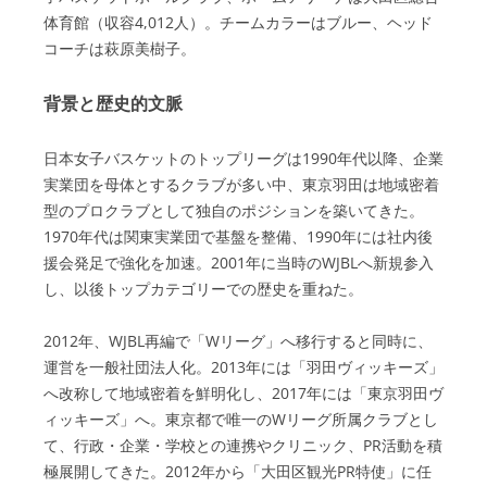
体育館（収容4,012人）。チームカラーはブルー、ヘッド
コーチは萩原美樹子。
背景と歴史的文脈
日本女子バスケットのトップリーグは1990年代以降、企業
実業団を母体とするクラブが多い中、東京羽田は地域密着
型のプロクラブとして独自のポジションを築いてきた。
1970年代は関東実業団で基盤を整備、1990年には社内後
援会発足で強化を加速。2001年に当時のWJBLへ新規参入
し、以後トップカテゴリーでの歴史を重ねた。
2012年、WJBL再編で「Wリーグ」へ移行すると同時に、
運営を一般社団法人化。2013年には「羽田ヴィッキーズ」
へ改称して地域密着を鮮明化し、2017年には「東京羽田ヴ
ィッキーズ」へ。東京都で唯一のWリーグ所属クラブとし
て、行政・企業・学校との連携やクリニック、PR活動を積
極展開してきた。2012年から「大田区観光PR特使」に任