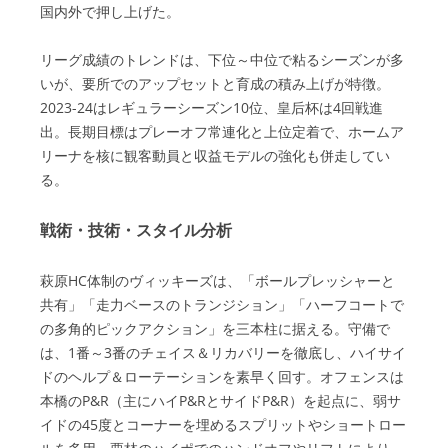
国内外で押し上げた。
リーグ成績のトレンドは、下位～中位で粘るシーズンが多
いが、要所でのアップセットと育成の積み上げが特徴。
2023-24はレギュラーシーズン10位、皇后杯は4回戦進
出。長期目標はプレーオフ常連化と上位定着で、ホームア
リーナを核に観客動員と収益モデルの強化も併走してい
る。
戦術・技術・スタイル分析
萩原HC体制のヴィッキーズは、「ボールプレッシャーと
共有」「走力ベースのトランジション」「ハーフコートで
の多角的ピックアクション」を三本柱に据える。守備で
は、1番～3番のチェイス＆リカバリーを徹底し、ハイサイ
ドのヘルプ＆ローテーションを素早く回す。オフェンスは
本橋のP&R（主にハイP&RとサイドP&R）を起点に、弱サ
イドの45度とコーナーを埋めるスプリットやショートロー