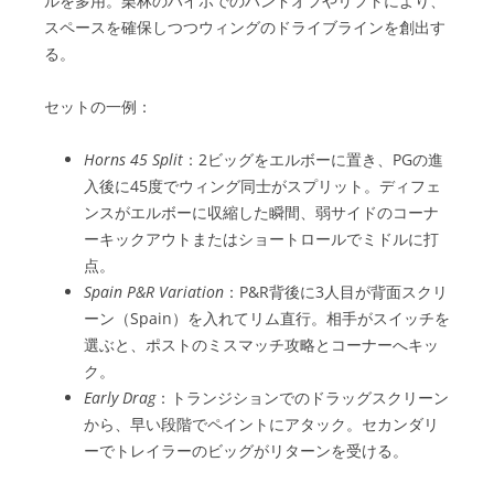
ルを多用。栗林のハイポでのハンドオフやリフトにより、
スペースを確保しつつウィングのドライブラインを創出す
る。
セットの一例：
Horns 45 Split
：2ビッグをエルボーに置き、PGの進
入後に45度でウィング同士がスプリット。ディフェ
ンスがエルボーに収縮した瞬間、弱サイドのコーナ
ーキックアウトまたはショートロールでミドルに打
点。
Spain P&R Variation
：P&R背後に3人目が背面スクリ
ーン（Spain）を入れてリム直行。相手がスイッチを
選ぶと、ポストのミスマッチ攻略とコーナーへキッ
ク。
Early Drag
：トランジションでのドラッグスクリーン
から、早い段階でペイントにアタック。セカンダリ
ーでトレイラーのビッグがリターンを受ける。