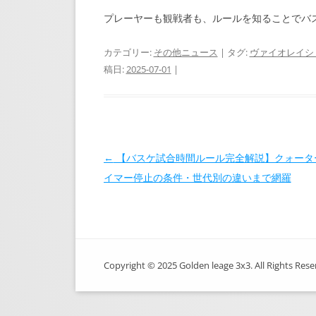
プレーヤーも観戦者も、ルールを知ることでバ
カテゴリー:
その他ニュース
| タグ:
ヴァイオレイシ
稿日:
2025-07-01
|
投稿ナビゲーション
←
【バスケ試合時間ルール完全解説】クォータ
イマー停止の条件・世代別の違いまで網羅
Copyright © 2025 Golden leage 3x3. All Rights Rese