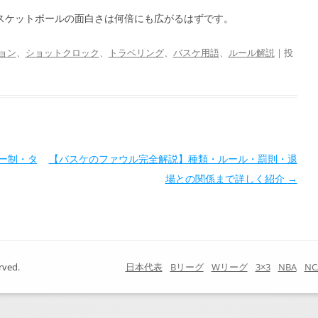
スケットボールの面白さは何倍にも広がるはずです。
ョン
、
ショットクロック
、
トラベリング
、
バスケ用語
、
ルール解説
| 投
ー制・タ
【バスケのファウル完全解説】種類・ルール・罰則・退
場との関係まで詳しく紹介
→
rved.
日本代表
Bリーグ
Wリーグ
3×3
NBA
NC