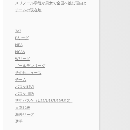
メリノール学院が男女で全国へ挑む理由と
チームの現在地
3×3
Bリーグ
NBA
NCAA
Wリーグ
ゴールデンリーグ
その他ニュース
チーム
バスケ戦術
バスケ用語
学生バスケ（U22/U18/U15/U12）
日本代表
海外リーグ
選手