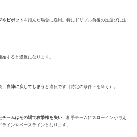
プやピボット
を踏んだ場合に適用。特にドリブル前後の足運びに注
開始すると違反になります。
後、
自陣に戻してしまう
と違反です（特定の条件下を除く）。
？
たチームはその場で攻撃権を失い
、相手チームにスローインが与え
ドラインやベースラインとなります。