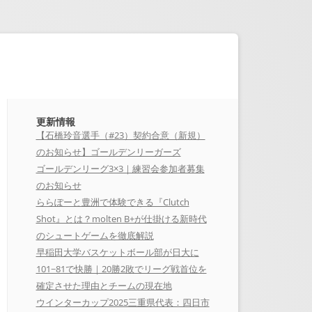
更新情報
【石橋玲音選手（#23）契約合意（新規）
のお知らせ】ゴールデンリーガーズ
ゴールデンリーグ3×3｜練習会参加者募集
のお知らせ
ららぽーと豊洲で体験できる『Clutch
Shot』とは？molten B+が仕掛ける新時代
のシュートゲームを徹底解説
早稲田大学バスケットボール部が日大に
101−81で快勝｜20勝2敗でリーグ戦首位を
確定させた理由とチームの現在地
ウインターカップ2025三重県代表：四日市