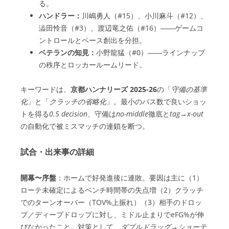
る。
ハンドラー：
川嶋勇人（#15）、小川麻斗（#12）、
澁田怜音（#3）、渡辺竜之佑（#16）――ゲームコ
ントロールとペース創出を分担。
ベテランの知見：
小野龍猛（#0）――ラインナップ
の秩序とロッカールームリード。
キーワードは、
京都ハンナリーズ 2025-26
の「
守備の基準
化
」と「
クラッチの省略化
」。最小のパス数で良いショッ
トを得る
0.5 decision
、守備は
no-middle
徹底と
tag→x-out
の自動化で被ミスマッチの連鎖を断つ。
試合・出来事の詳細
開幕〜序盤
：ホームで好発進後に連敗。要因は主に（1）
ローテ未確定によるベンチ時間帯の失点増（2）クラッチ
でのターンオーバー（TOV%上振れ）（3）相手のドロッ
プ／ディープドロップに対し、ミドル止まりでeFG%が伸
びなかったこと。対策として、
ダブルドラッグ→ショーテ