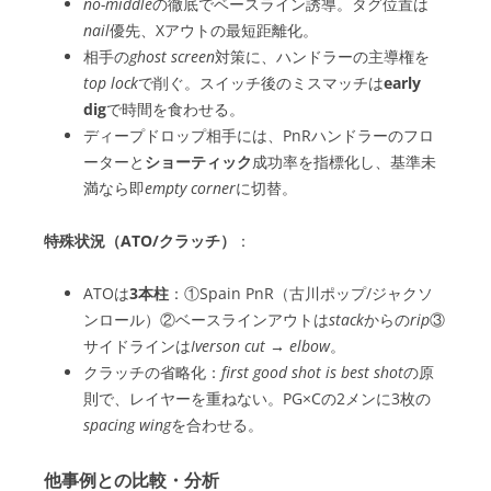
no-middle
の徹底でベースライン誘導。タグ位置は
nail
優先、Xアウトの最短距離化。
相手の
ghost screen
対策に、ハンドラーの主導権を
top lock
で削ぐ。スイッチ後のミスマッチは
early
dig
で時間を食わせる。
ディープドロップ相手には、PnRハンドラーのフロ
ーターと
ショーティック
成功率を指標化し、基準未
満なら即
empty corner
に切替。
特殊状況（ATO/クラッチ）
：
ATOは
3本柱
：①Spain PnR（古川ポップ/ジャクソ
ンロール）②ベースラインアウトは
stack
からの
rip
③
サイドラインは
Iverson cut → elbow
。
クラッチの省略化：
first good shot is best shot
の原
則で、レイヤーを重ねない。PG×Cの2メンに3枚の
spacing wing
を合わせる。
他事例との比較・分析