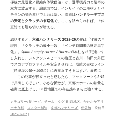
導線の最適化／動線内体験価値）が、選手獲得力と勝率の
双方に波及する。編成面では、インサイドの二段構えとベ
テランの試合運びで土台は堅い。課題は
ハンドラーデプス
の安定
と
クラッチの省略化
で、ここを詰められれば、上位
直対でも勝ち切りが増える。
総括すると、
京都ハンナリーズ 2025-26
の鍵は「守備の再
現性」「クラッチの最小手数」「ベンチ時間帯の微差黒字
化」。
Spain / empty corner / Horns
の3本柱を相手別に出
し入れし、ジャクソン＆ヒースの縦圧と古川・前田の外圧
でスコアプロファイルを安定させれば、成績の目標ライン
（勝率.500超〜.550台）に再接近できるはずだ。最後に
――この記事が役立ったと感じたら、ブックマークやSNS
で共有してほしい。小さな拡散が、京都のホームの熱量を
確実に底上げし、B1西地区での存在感をさらに強くする。
カテゴリー:
Bリーグ
、
チーム
| タグ:
B1西地区
、
かたおかアリ
ーナ京都
、
ロスター補強
、
京都ハンナリーズ
、
伊佐勉
| 投稿日:
2025-07-02
|