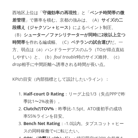
西地区上位は「
守備効率の再現性
」と「
ベンチ時間帯の微
差管理
」で勝率を積む。京都の強みは、（A）
サイズの二
段構え（ジャクソン＋ヒース）
によるペイント制圧、
（B）
シューター／ファシリテーターが同時に2枚以上立つ
時間帯
を作れる編成幅、（C）
ベテランの試合運び
だ。一
方、弱点は（a）ハンドラーデプスのムラ（TOが得点直結
しやすい）と、（b）
foul trouble
時のサイズ維持、（c）
drop
相手に中間距離へ誘導される時間が長い点。
KPIの目安（内部指標として設計したいライン）：
Half-court D Rating
：リーグ上位1/3（失点PPPで昨
季比1〜2%改善）。
ClutchのTOV%
：昨季比-1.5pt。ATO後初手の成功
率55%ラインを目安。
Bench Net Rating
：-1.0以内。タプスコット＋ヒー
スの同時稼働で+に転じたい。