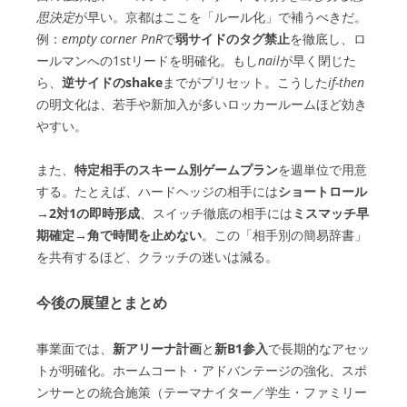
思決定
が早い。京都はここを「ルール化」で補うべきだ。
例：
empty corner PnR
で
弱サイドのタグ禁止
を徹底し、ロ
ールマンへの1stリードを明確化。もし
nail
が早く閉じた
ら、
逆サイドのshake
までがプリセット。こうした
if-then
の明文化は、若手や新加入が多いロッカールームほど効き
やすい。
また、
特定相手のスキーム別ゲームプラン
を週単位で用意
する。たとえば、ハードヘッジの相手には
ショートロール
→2対1の即時形成
、スイッチ徹底の相手には
ミスマッチ早
期確定→角で時間を止めない
。この「相手別の簡易辞書」
を共有するほど、クラッチの迷いは減る。
今後の展望とまとめ
事業面では、
新アリーナ計画
と
新B1参入
で長期的なアセッ
トが明確化。ホームコート・アドバンテージの強化、スポ
ンサーとの統合施策（テーマナイター／学生・ファミリー