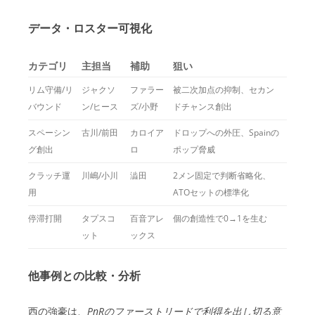
データ・ロスター可視化
カテゴリ
主担当
補助
狙い
リム守備/リ
ジャクソ
ファラー
被二次加点の抑制、セカン
バウンド
ン/ヒース
ズ/小野
ドチャンス創出
スペーシン
古川/前田
カロイア
ドロップへの外圧、Spainの
グ創出
ロ
ポップ脅威
クラッチ運
川嶋/小川
澁田
2メン固定で判断省略化、
用
ATOセットの標準化
停滞打開
タプスコ
百音アレ
個の創造性で0→1を生む
ット
ックス
他事例との比較・分析
西の強豪は、
PnRのファーストリードで利得を出し切る意