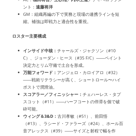
ント：
遠藤将洋
GM：組織再編の下で実務と現場の連携ラインを短
縮。補強は即戦力と適合性を重視。
ロスター主要構成
インサイド中核：
チャールズ・ジャクソン（#10
C）、ジョーダン・ヒース（#35 F/C）――ペイント
決定力とリム守備で土台を形成。
万能フォワード：
アンジェロ・カロイアロ（#32）
――戦術リテラシーが高く、ショートロール〜ハイ
ポストで潤滑油。
スコアラー／フィニッシャー：
チェハーレス・タプ
スコット（#11）――ハーフコートの停滞を個で破
砕可能。
ウィング＆3&D：
古川孝敏（#51）、前田悟
（#13）、ラシード・ファラーズ（#24）、ホール百
音アレックス（#39）――サイズと射程で幅を作