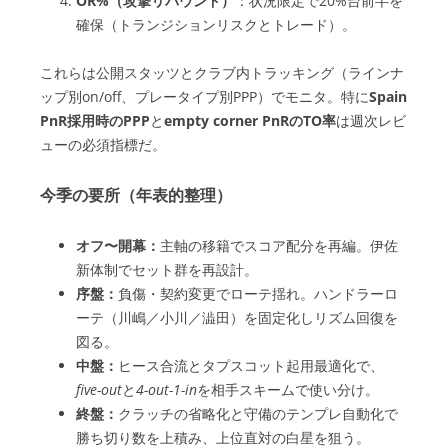
OR%（攻撃リバウンド）
：状況限定で20%台前半を
確保（トランジションリスクとトレード）。
これらは公開スタッツとクラブ内トラッキング（ラインナ
ップ別on/off、プレータイプ別PPP）でモニタ。特に
Spain
PnR採用時のPPP
と
empty corner PnRのTO率
は週次レビ
ューの必須指標だ。
今季の要所（年表的整理）
オフ〜開幕：
主軸の移籍でスコア配分を再編。伊佐
新体制でセット群を再設計。
序盤：
負傷・契約変更でローテ揺れ。ハンドラーロ
ーテ（川嶋／小川／澁田）を固定化しリズム回復を
図る。
中盤：
ヒース合流とタプスコット起用最適化で、
five-out
と
4-out-1-in
を相手スキームで使い分け。
終盤：
クラッチの省略化と守備のテンプレ自動化で
勝ち切り数を上積み、上位直対の白星を狙う。