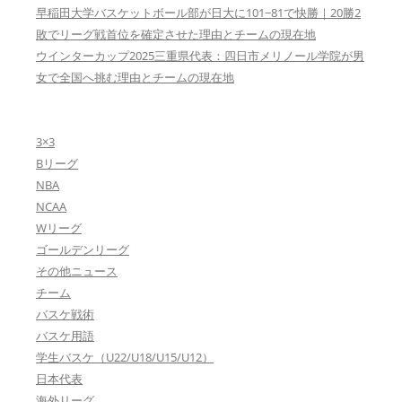
早稲田大学バスケットボール部が日大に101−81で快勝｜20勝2
敗でリーグ戦首位を確定させた理由とチームの現在地
ウインターカップ2025三重県代表：四日市メリノール学院が男
女で全国へ挑む理由とチームの現在地
3×3
Bリーグ
NBA
NCAA
Wリーグ
ゴールデンリーグ
その他ニュース
チーム
バスケ戦術
バスケ用語
学生バスケ（U22/U18/U15/U12）
日本代表
海外リーグ