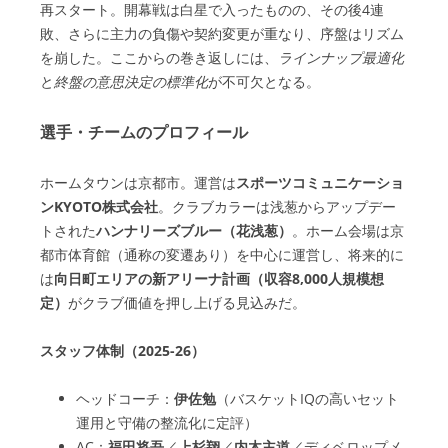
再スタート。開幕戦は白星で入ったものの、その後4連
敗、さらに主力の負傷や契約変更が重なり、序盤はリズム
を崩した。ここからの巻き返しには、
ラインナップ最適化
と
終盤の意思決定の標準化
が不可欠となる。
選手・チームのプロフィール
ホームタウンは京都市。運営は
スポーツコミュニケーショ
ンKYOTO株式会社
。クラブカラーは浅葱からアップデー
トされた
ハンナリーズブルー（花浅葱）
。ホーム会場は京
都市体育館（通称の変遷あり）を中心に運営し、将来的に
は
向日町エリアの新アリーナ計画（収容8,000人規模想
定）
がクラブ価値を押し上げる見込みだ。
スタッフ体制（2025-26）
ヘッドコーチ：
伊佐勉
（バスケットIQの高いセット
運用と守備の整流化に定評）
AC：
福田将吾
／
上杉翔
／
内木主道
／ディベロップメ