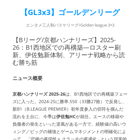
【GL3x3】ゴールデンリーグ
エンタメ三人制バスケリーグ/Golden league 3×3
【Bリーグ/京都ハンナリーズ】2025-
26：B1西地区での再構築—ロスター刷
新、伊佐勉新体制、アリーナ戦略から読
む勝ち筋
ニュース概要
京都ハンナリーズ 2025-26
は、B1西地区での再構築フェー
ズに入った。2024-25に勝率.550（33勝27敗）で反発し、
新B1（B.LEAGUE PREMIER）初年度参入の切符を掴んだ
流れを土台に、今季は
伊佐勉HC
が就任。エースの移籍や
負傷者の発生といった逆風がある一方で、経験値の高いウ
ィング／ビッグの補強とゲームマネジメントの明確化によ
って、
「守備の再現性 × クラッチの最適化」
という現実的