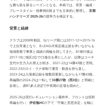
な勝ち筋を探るシーズンとなる。本稿では、背景・編成・
プレースタイル・他事例比較までを立体的に整理し、
京都
ハンナリーズ 2025-26
の競争力を検証する。
背景と経緯
クラブは2008年創設。bjリーグ期には2011-12〜2015-16
で上位常連となり、B.LEAGUE発足後は波を伴いながらも
地域密着で事業と成績の両輪を回してきた。B1移行後は
2017-18に地区2位でCS進出を果たしたが、以降はコーチ
交代や主力入れ替えが続き、2021-22は14勝43敗と苦戦。
2022-23のロイ・ラナ体制で運営・動員を持ち直し、
2023-24は入場者記録を複数回更新しながらも17勝43敗。
再編期の2024-25は一転して
33勝27敗（西3位）
と明確に
反発し、
新B1参入決定
で中長期の足場を固めた。
2025-26は現行レギュレーション最終年。フロントは役割
再編を行い、
伊佐勉HC
の下で「守備と意思決定」を軸に