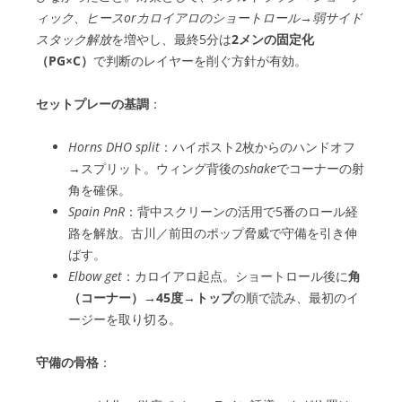
ィック
、
ヒースorカロイアロのショートロール→弱サイド
スタック解放
を増やし、最終5分は
2メンの固定化
（PG×C）
で判断のレイヤーを削ぐ方針が有効。
セットプレーの基調
：
Horns DHO split
：ハイポスト2枚からのハンドオフ
→スプリット。ウィング背後の
shake
でコーナーの射
角を確保。
Spain PnR
：背中スクリーンの活用で5番のロール経
路を解放。古川／前田のポップ脅威で守備を引き伸
ばす。
Elbow get
：カロイアロ起点。ショートロール後に
角
（コーナー）→45度→トップ
の順で読み、最初のイ
ージーを取り切る。
守備の骨格
：