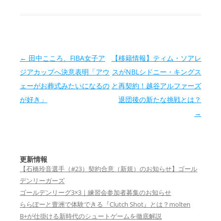
投稿ナビゲーション
←
田中こころ、FIBA女子ア
【移籍情報】ティム・ソアレ
ジアカップへ決意表明「アウ
スがNBLシドニー・キングス
ェーがお葬式みたいになるの
と再契約！越谷アルファーズ
が好き」
退団後の新たな挑戦とは？
→
更新情報
【石橋玲音選手（#23）契約合意（新規）のお知らせ】ゴール
デンリーガーズ
ゴールデンリーグ3×3｜練習会参加者募集のお知らせ
ららぽーと豊洲で体験できる『Clutch Shot』とは？molten
B+が仕掛ける新時代のシュートゲームを徹底解説