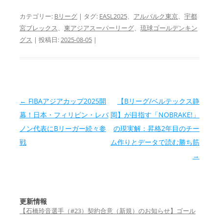
カテゴリー:
Bリーグ
| タグ:
EASL2025
、
アルバルク東京
、
宇都
宮ブレックス
、
東アジアスーパーリーグ
、
琉球ゴールデンキン
グス
| 投稿日:
2025-08-05
|
投稿ナビゲーション
←
FIBAアジアカップ2025開
【Bリーグ/ベルテックス静
幕！日本・フィリピン・レバ
岡】が目指す「NOBRAKE!」
ノン代表にBリーガー続々参
の現実解：昇格2年目のチー
戦
ム作りとデータで読む勝ち筋
→
更新情報
【石橋玲音選手（#23）契約合意（新規）のお知らせ】ゴール