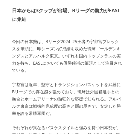
日本からは3クラブが出場、Bリーグの勢力がEASL
に集結
今回の日本勢は、Bリーグ2024–25王者の宇都宮ブレック
スを筆頭に、昨シーズン好成績を収めた琉球ゴールデンキ
ングスとアルバルク東京。いずれも国内トップクラスの実
力を持ち、EASLにおいても優勝候補の筆頭として注目され
ている。
宇都宮は近年、堅守とトランジションバスケットを武器に
Bリーグでの存在感を強めており、琉球は外国籍選手との
融合とホームアリーナの熱狂的な応援で知られる。アルバ
ルク東京は戦術的完成度の高さと層の厚さで、安定した勝
率を誇る常勝軍団だ。
それぞれが異なるバスケスタイルと強みを持つ日本勢が、