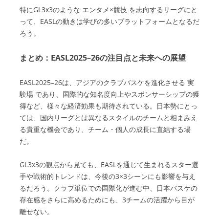
特にGL3x3のような エンタメ×競技 を志向するリーグにと
って、EASLの動きは学びの多いプラットフォームとなるだ
ろう。
まとめ：EASL2025–26の注目点と未来への展望
EASL2025–26は、アジアのクラブバスケを進化させる 実
験場 であり、国際的な知名度向上やスポンサーシップの獲
得など、様々な経済効果も期待されている。日本勢にとっ
ては、国内リーグとは異なるスタイルのチームと相まみえ
る貴重な機会であり、チーム・個人の成長に直結する場
だ。
GL3x3の観点から見ても、EASLを通じて生まれるスター選
手や戦術的トレンドは、今後の3×3シーンにも影響を与え
るだろう。クラブ単位での国際化が進む中、日本バスケの
存在感をさらに高めるためにも、3チームの活躍から目が
離せない。