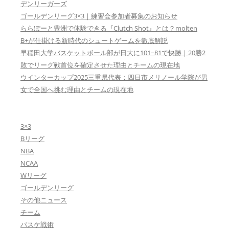
デンリーガーズ
ゴールデンリーグ3×3｜練習会参加者募集のお知らせ
ららぽーと豊洲で体験できる『Clutch Shot』とは？molten
B+が仕掛ける新時代のシュートゲームを徹底解説
早稲田大学バスケットボール部が日大に101−81で快勝｜20勝2
敗でリーグ戦首位を確定させた理由とチームの現在地
ウインターカップ2025三重県代表：四日市メリノール学院が男
女で全国へ挑む理由とチームの現在地
3×3
Bリーグ
NBA
NCAA
Wリーグ
ゴールデンリーグ
その他ニュース
チーム
バスケ戦術