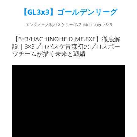
【GL3x3】ゴールデンリーグ
エンタメ三人制バスケリーグ/Golden league 3×3
【3×3/HACHINOHE DIME.EXE】徹底解
説｜3×3プロバスケ青森初のプロスポー
ツチームが描く未来と戦績