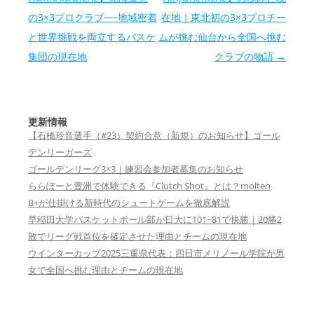
の3×3プロクラブ──地域密着
在地｜東北初の3×3プロチー
と世界挑戦を両立するバスケ
ムが挑む仙台から全国へ挑む
集団の現在地
クラブの物語
→
更新情報
【石橋玲音選手（#23）契約合意（新規）のお知らせ】ゴール
デンリーガーズ
ゴールデンリーグ3×3｜練習会参加者募集のお知らせ
ららぽーと豊洲で体験できる『Clutch Shot』とは？molten
B+が仕掛ける新時代のシュートゲームを徹底解説
早稲田大学バスケットボール部が日大に101−81で快勝｜20勝2
敗でリーグ戦首位を確定させた理由とチームの現在地
ウインターカップ2025三重県代表：四日市メリノール学院が男
女で全国へ挑む理由とチームの現在地