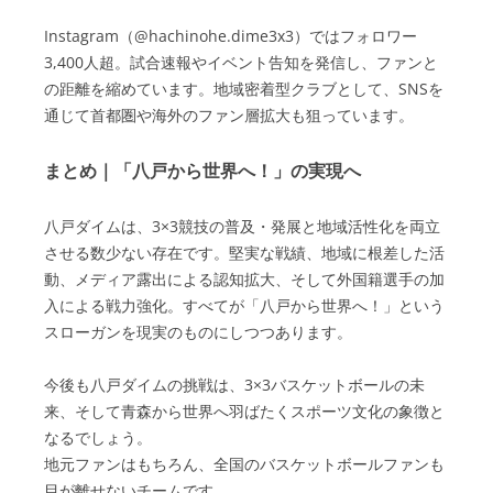
Instagram（@hachinohe.dime3x3）ではフォロワー
3,400人超。試合速報やイベント告知を発信し、ファンと
の距離を縮めています。地域密着型クラブとして、SNSを
通じて首都圏や海外のファン層拡大も狙っています。
まとめ｜「八戸から世界へ！」の実現へ
八戸ダイムは、3×3競技の普及・発展と地域活性化を両立
させる数少ない存在です。堅実な戦績、地域に根差した活
動、メディア露出による認知拡大、そして外国籍選手の加
入による戦力強化。すべてが「八戸から世界へ！」という
スローガンを現実のものにしつつあります。
今後も八戸ダイムの挑戦は、3×3バスケットボールの未
来、そして青森から世界へ羽ばたくスポーツ文化の象徴と
なるでしょう。
地元ファンはもちろん、全国のバスケットボールファンも
目が離せないチームです。