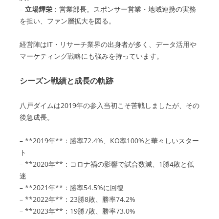
–
立場輝栄
：営業部長。スポンサー営業・地域連携の実務
を担い、ファン層拡大を図る。
経営陣はIT・リサーチ業界の出身者が多く、データ活用や
マーケティング戦略にも強みを持っています。
シーズン戦績と成長の軌跡
八戸ダイムは2019年の参入当初こそ苦戦しましたが、その
後急成長。
– **2019年**：勝率72.4%、KO率100%と華々しいスター
ト
– **2020年**：コロナ禍の影響で試合数減、1勝4敗と低
迷
– **2021年**：勝率54.5%に回復
– **2022年**：23勝8敗、勝率74.2%
– **2023年**：19勝7敗、勝率73.0%