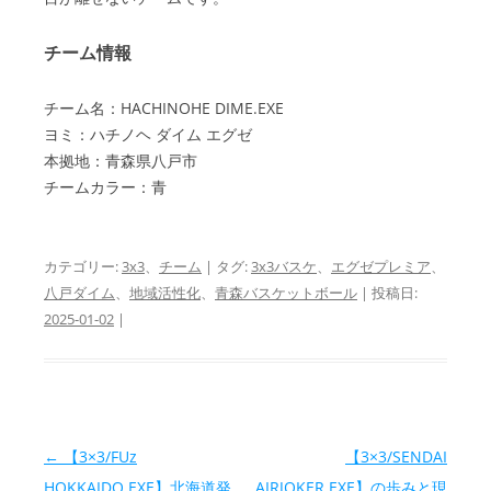
チーム情報
チーム名：HACHINOHE DIME.EXE
ヨミ：ハチノヘ ダイム エグゼ
本拠地：青森県八戸市
チームカラー：青
カテゴリー:
3x3
、
チーム
| タグ:
3x3バスケ
、
エグゼプレミア
、
八戸ダイム
、
地域活性化
、
青森バスケットボール
| 投稿日:
2025-01-02
|
投稿ナビゲーション
←
【3×3/FUz
【3×3/SENDAI
HOKKAIDO.EXE】北海道発
AIRJOKER.EXE】の歩みと現