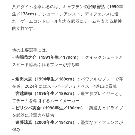
八戸ダイムを率いるのは、キャプテンの
沢頭智弘（1990年
生／178cm）
。シュート、アシスト、ディフェンスに優
れ、ゲームコントロール能力を武器にチームを支える精神
的支柱です。
他の主要選手には、
–
寺嶋恭之介（1991年生／179cm）
：クイックシュートと
スピード感あふれるプレーが持ち味
–
角田大志（1994年生／189cm）
：パワフルなプレーで存
在感、2024年にはスーパープレミアベスト4進出に貢献
–
宮越康槙（1996年生／189cm）
：最古参プレイヤーとし
てチームを牽引するムードメーカー
–
ビリシベ実会（1996年生／190cm）
：跳躍力とドライブ
を武器に攻撃力を提供
–
遠藤涼真（2000年生／191cm）
：堅実なディフェンスが
強み