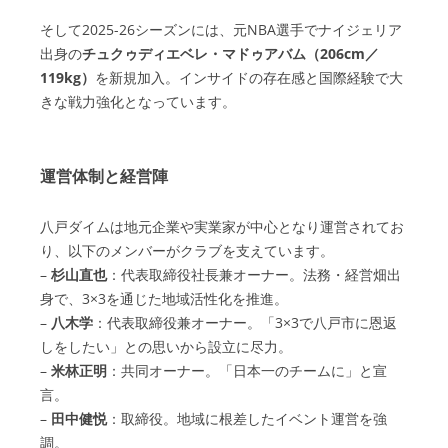
そして2025-26シーズンには、元NBA選手でナイジェリア
出身の
チュクゥディエベレ・マドゥアバム（206cm／
119kg）
を新規加入。インサイドの存在感と国際経験で大
きな戦力強化となっています。
運営体制と経営陣
八戸ダイムは地元企業や実業家が中心となり運営されてお
り、以下のメンバーがクラブを支えています。
–
杉山直也
：代表取締役社長兼オーナー。法務・経営畑出
身で、3×3を通じた地域活性化を推進。
–
八木学
：代表取締役兼オーナー。「3×3で八戸市に恩返
しをしたい」との思いから設立に尽力。
–
米林正明
：共同オーナー。「日本一のチームに」と宣
言。
–
田中健悦
：取締役。地域に根差したイベント運営を強
調。