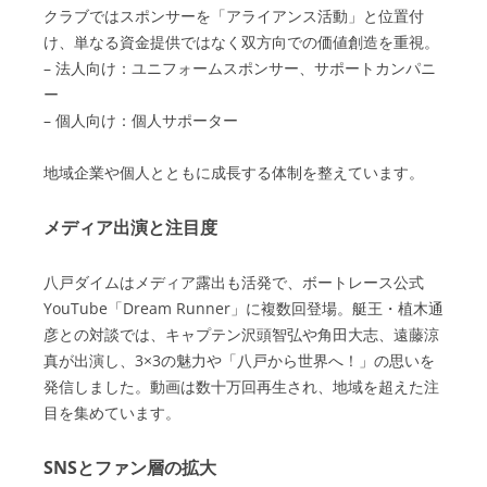
クラブではスポンサーを「アライアンス活動」と位置付
け、単なる資金提供ではなく双方向での価値創造を重視。
– 法人向け：ユニフォームスポンサー、サポートカンパニ
ー
– 個人向け：個人サポーター
地域企業や個人とともに成長する体制を整えています。
メディア出演と注目度
八戸ダイムはメディア露出も活発で、ボートレース公式
YouTube「Dream Runner」に複数回登場。艇王・植木通
彦との対談では、キャプテン沢頭智弘や角田大志、遠藤涼
真が出演し、3×3の魅力や「八戸から世界へ！」の思いを
発信しました。動画は数十万回再生され、地域を超えた注
目を集めています。
SNSとファン層の拡大