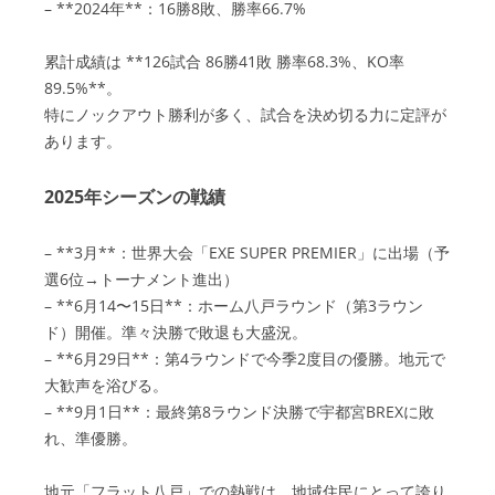
– **2024年**：16勝8敗、勝率66.7%
累計成績は **126試合 86勝41敗 勝率68.3%、KO率
89.5%**。
特にノックアウト勝利が多く、試合を決め切る力に定評が
あります。
2025年シーズンの戦績
– **3月**：世界大会「EXE SUPER PREMIER」に出場（予
選6位→トーナメント進出）
– **6月14〜15日**：ホーム八戸ラウンド（第3ラウン
ド）開催。準々決勝で敗退も大盛況。
– **6月29日**：第4ラウンドで今季2度目の優勝。地元で
大歓声を浴びる。
– **9月1日**：最終第8ラウンド決勝で宇都宮BREXに敗
れ、準優勝。
地元「フラット八戸」での熱戦は、地域住民にとって誇り