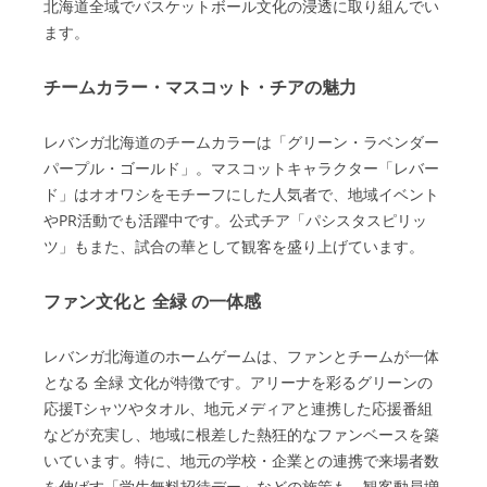
北海道全域でバスケットボール文化の浸透に取り組んでい
ます。
チームカラー・マスコット・チアの魅力
レバンガ北海道のチームカラーは「グリーン・ラベンダー
パープル・ゴールド」。マスコットキャラクター「レバー
ド」はオオワシをモチーフにした人気者で、地域イベント
やPR活動でも活躍中です。公式チア「パシスタスピリッ
ツ」もまた、試合の華として観客を盛り上げています。
ファン文化と 全緑 の一体感
レバンガ北海道のホームゲームは、ファンとチームが一体
となる 全緑 文化が特徴です。アリーナを彩るグリーンの
応援Tシャツやタオル、地元メディアと連携した応援番組
などが充実し、地域に根差した熱狂的なファンベースを築
いています。特に、地元の学校・企業との連携で来場者数
を伸ばす「学生無料招待デー」などの施策も、観客動員増