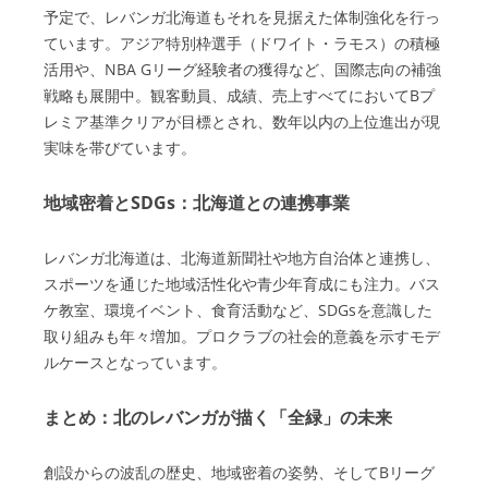
予定で、レバンガ北海道もそれを見据えた体制強化を行っ
ています。アジア特別枠選手（ドワイト・ラモス）の積極
活用や、NBA Gリーグ経験者の獲得など、国際志向の補強
戦略も展開中。観客動員、成績、売上すべてにおいてBプ
レミア基準クリアが目標とされ、数年以内の上位進出が現
実味を帯びています。
地域密着とSDGs：北海道との連携事業
レバンガ北海道は、北海道新聞社や地方自治体と連携し、
スポーツを通じた地域活性化や青少年育成にも注力。バス
ケ教室、環境イベント、食育活動など、SDGsを意識した
取り組みも年々増加。プロクラブの社会的意義を示すモデ
ルケースとなっています。
まとめ：北のレバンガが描く「全緑」の未来
創設からの波乱の歴史、地域密着の姿勢、そしてBリーグ