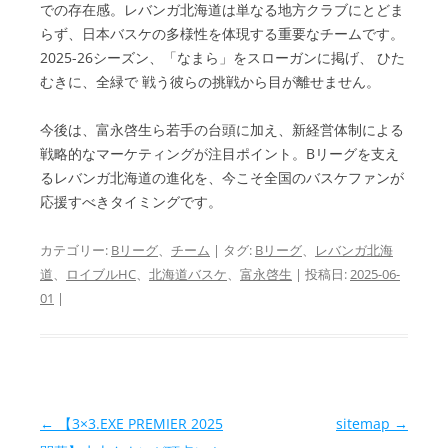
での存在感。レバンガ北海道は単なる地方クラブにとどま
らず、日本バスケの多様性を体現する重要なチームです。
2025-26シーズン、「なまら」をスローガンに掲げ、 ひた
むきに、全緑で 戦う彼らの挑戦から目が離せません。
今後は、富永啓生ら若手の台頭に加え、新経営体制による
戦略的なマーケティングが注目ポイント。Bリーグを支え
るレバンガ北海道の進化を、今こそ全国のバスケファンが
応援すべきタイミングです。
カテゴリー:
Bリーグ
、
チーム
| タグ:
Bリーグ
、
レバンガ北海
道
、
ロイブルHC
、
北海道バスケ
、
富永啓生
| 投稿日:
2025-06-
01
|
投稿ナビゲーション
←
【3×3.EXE PREMIER 2025
sitemap
→