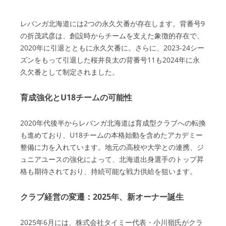
レバンガ北海道には2つの永久欠番が存在します。背番号9
の折茂武彦は、創設時からチームを支えた象徴的存在で、
2020年に引退とともに永久欠番に。さらに、2023-24シー
ズンをもって引退した桜井良太の背番号11も2024年に永
久欠番として制定されました。
育成強化とU18チームの可能性
2020年代後半からレバンガ北海道は育成型クラブへの転換
も進めており、U18チームの本格始動を含めたアカデミー
整備に力を入れています。地元の高校や大学との連携、ジ
ュニアユースの強化によって、北海道出身選手のトップ昇
格も期待されており、持続可能な戦力供給を狙います。
クラブ経営の変遷：2025年、新オーナー誕生
2025年6月には、株式会社タイミー代表・小川嶺氏がクラ