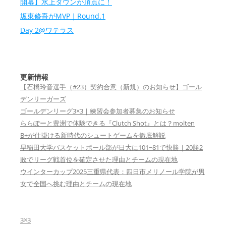
開幕】水上タウンが頂点に！
坂東修吾がMVP｜Round.1
Day 2@ワテラス
更新情報
【石橋玲音選手（#23）契約合意（新規）のお知らせ】ゴール
デンリーガーズ
ゴールデンリーグ3×3｜練習会参加者募集のお知らせ
ららぽーと豊洲で体験できる『Clutch Shot』とは？molten
B+が仕掛ける新時代のシュートゲームを徹底解説
早稲田大学バスケットボール部が日大に101−81で快勝｜20勝2
敗でリーグ戦首位を確定させた理由とチームの現在地
ウインターカップ2025三重県代表：四日市メリノール学院が男
女で全国へ挑む理由とチームの現在地
3×3