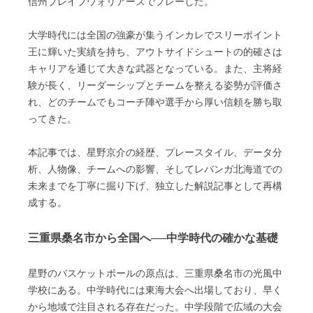
信州ブレイブウォリアーズでプレーした。
大学時代には全国の強豪が集うインカレでスリーポイント
王に輝いた実績を持ち、アウトサイドシュートの的確さは
キャリアを通じて大きな武器となっている。また、主将経
験が長く、リーダーシップとチームを整える姿勢が評価さ
れ、どのチームでもコーチ陣や選手から厚い信頼を勝ち取
ってきた。
本記事では、星野京介の経歴、プレースタイル、データ分
析、人物像、チームへの影響、そしてレバンガ北海道での
未来までを丁寧に掘り下げ、独立した解説記事として再構
成する。
三重県桑名市から全国へ──中学時代の確かな基礎
星野のバスケットボールの原点は、三重県桑名市の光風中
学校にある。中学時代には東海大会へ出場しており、早く
から地域で注目される存在だった。中学段階で広域の大会