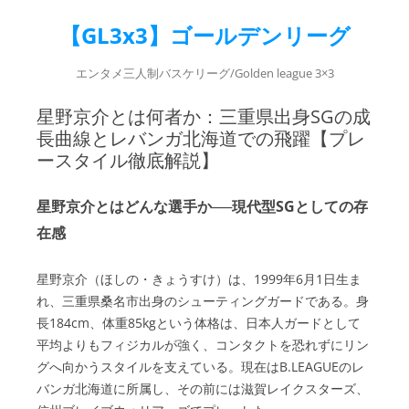
【GL3x3】ゴールデンリーグ
エンタメ三人制バスケリーグ/Golden league 3×3
星野京介とは何者か：三重県出身SGの成
長曲線とレバンガ北海道での飛躍【プレ
ースタイル徹底解説】
星野京介とはどんな選手か──現代型SGとしての存
在感
星野京介（ほしの・きょうすけ）は、1999年6月1日生ま
れ、三重県桑名市出身のシューティングガードである。身
長184cm、体重85kgという体格は、日本人ガードとして
平均よりもフィジカルが強く、コンタクトを恐れずにリン
グへ向かうスタイルを支えている。現在はB.LEAGUEのレ
バンガ北海道に所属し、その前には滋賀レイクスターズ、