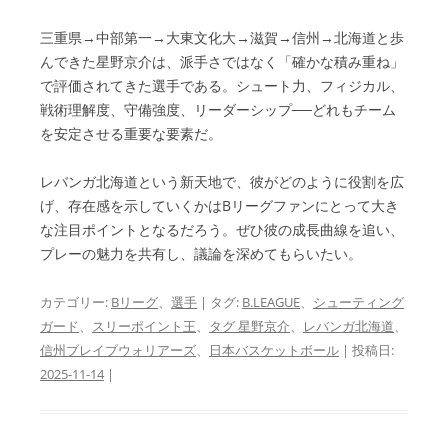
三重県→中部第一→大東文化大→滋賀→信州→北海道と歩
んできた星野京介は、派手さではなく「確かな積み重ね」
で評価されてきた選手である。シュート力、フィジカル、
戦術理解度、守備強度、リーダーシップ──どれもチーム
を安定させる重要な要素だ。
レバンガ北海道という新天地で、彼がどのように役割を広
げ、存在感を示していくかはBリーグファンにとって大き
な注目ポイントとなるだろう。ぜひ彼の成長曲線を追い、
プレーの魅力を共有し、議論を深めてもらいたい。
カテゴリー:
Bリーグ
、
選手
| タグ:
B.LEAGUE
、
シューティング
ガード
、
スリーポイント王
、
タグ 星野京介
、
レバンガ北海道
、
信州ブレイブウォリアーズ
、
日本バスケットボール
| 投稿日:
2025-11-14
|