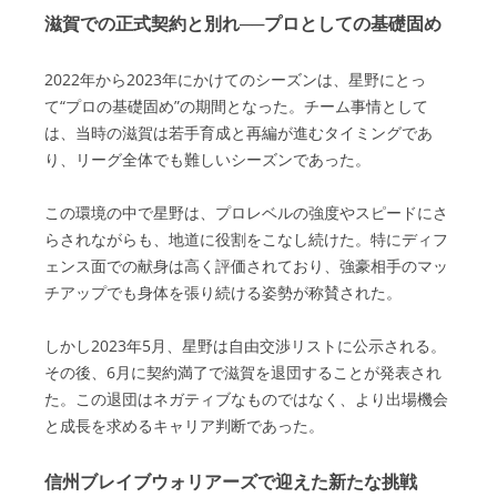
滋賀での正式契約と別れ──プロとしての基礎固め
2022年から2023年にかけてのシーズンは、星野にとっ
て“プロの基礎固め”の期間となった。チーム事情として
は、当時の滋賀は若手育成と再編が進むタイミングであ
り、リーグ全体でも難しいシーズンであった。
この環境の中で星野は、プロレベルの強度やスピードにさ
らされながらも、地道に役割をこなし続けた。特にディフ
ェンス面での献身は高く評価されており、強豪相手のマッ
チアップでも身体を張り続ける姿勢が称賛された。
しかし2023年5月、星野は自由交渉リストに公示される。
その後、6月に契約満了で滋賀を退団することが発表され
た。この退団はネガティブなものではなく、より出場機会
と成長を求めるキャリア判断であった。
信州ブレイブウォリアーズで迎えた新たな挑戦