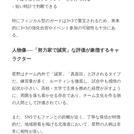
– 短い時計で判断できる
特にフィジカル型のガードは3×3で重宝されるため、将来
的に3×3の強化合宿やイベント参加の可能性も十分にあ
る。
人物像──「努力家で誠実」な評価が象徴するキャ
ラクター
星野はチーム内外で「誠実」「真面目」と評されるタイプ
だ。練習量が多く、ルーティンを徹底し、試合中も感情の
起伏が小さい。高校・大学で主将を務めた経歴が示すよう
に、周囲を落ち着かせる存在であり、チーム文化を作る側
の人間として評価されている。
また、SNSでもファンとの距離が近く、丁寧な発信が特徴
的だ。地域密着を掲げる北海道において、星野の人柄は非
常に相性が良い。