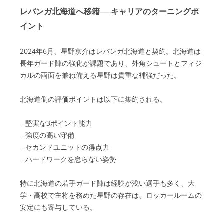
レバンガ北海道へ移籍──キャリアのターニングポ
イント
2024年6月、星野京介はレバンガ北海道と契約。北海道は
長年ガード陣の強化が課題であり、外角シュートとフィジ
カルの両面を兼ね備える星野は貴重な補強だった。
北海道側の評価ポイントは以下に集約される。
– 堅実な3ポイント能力
– 強度の高い守備
– セカンドユニットの得点力
– ハードワークを怠らない姿勢
特に北海道の若手ガード陣は経験が浅い選手も多く、大
学・高校で主将を務めた星野の存在は、ロッカールームの
安定にも寄与している。