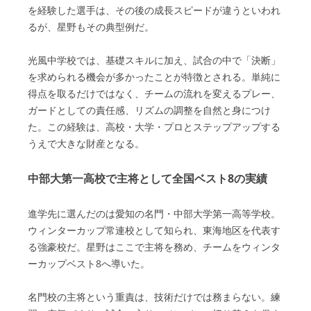
を経験した選手は、その後の成長スピードが違うといわれ
るが、星野もその典型例だ。
光風中学校では、基礎スキルに加え、試合の中で「決断」
を求められる機会が多かったことが特徴とされる。単純に
得点を取るだけではなく、チームの流れを変えるプレー、
ガードとしての責任感、リズムの調整を自然と身につけ
た。この経験は、高校・大学・プロとステップアップする
うえで大きな財産となる。
中部大第一高校で主将として全国ベスト8の実績
進学先に選んだのは愛知の名門・中部大学第一高等学校。
ウィンターカップ常連校として知られ、東海地区を代表す
る強豪校だ。星野はここで主将を務め、チームをウィンタ
ーカップベスト8へ導いた。
名門校の主将という重責は、技術だけでは務まらない。練