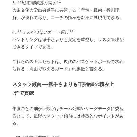
3. **戦術理解度の高さ**
大東文化大学出身選手に共通する「守備・戦術・役割理
解」が優れており、コーチの指示を即座に具現化できる。
4. **ミスが少ないガード運び**
ハンドリングは派手さよりも安定を重視し、リスク管理が
できるタイプである。
これらのスキルセットは、現代のバスケットボールで求め
られる「両面で戦えるガード」の象徴と言える。
スタッツ傾向──派手さよりも“期待値の積み上
げ”で貢献
年度ごとの細かい数字はチーム公式やリーグデータに委ね
るとして、星野のスタッツ傾向には特徴的なポイントがあ
る。