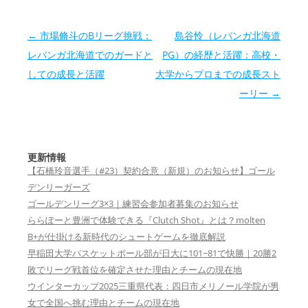
投稿ナビゲーション
←
市場脩斗のBリーグ挑戦：
島谷怜（レバンガ北海道
レバンガ北海道でのガードと
PG）の経歴と活躍：高校・
しての成長と活躍
大学からプロまでの成長スト
ーリー
→
更新情報
【石橋玲音選手（#23）契約合意（新規）のお知らせ】ゴール
デンリーガーズ
ゴールデンリーグ3×3｜練習会参加者募集のお知らせ
ららぽーと豊洲で体験できる『Clutch Shot』とは？molten
B+が仕掛ける新時代のシュートゲームを徹底解説
早稲田大学バスケットボール部が日大に101−81で快勝｜20勝2
敗でリーグ戦首位を確定させた理由とチームの現在地
ウインターカップ2025三重県代表：四日市メリノール学院が男
女で全国へ挑む理由とチームの現在地