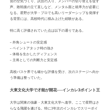
習の空気づくり、試合の入り、メンバーの切り替えを促す
声、敗戦後の立て直しなど、メンタル面と統率力が必要に
なる。星野が大学・プロでも高いリーダーシップを発揮す
る背景には、高校時代に積み上げた経験がある。
特に高く評価されていた点は以下の通りである。
– 外角シュートの安定感
– ペイントアタック時の強さ
– 体格を生かしたディフェンス
– 主将としての判断力と安定感
高校バスケ界でも確かな評価を受け、次のステージへ向か
う準備は整っていた。
大東文化大学で才能が開花──インカレ3ポイント王
大学は関東の強豪・大東文化大学へ進学。ここで星野はさ
らなる飛躍を遂げる。特に3年次のインカレでスリーポイ