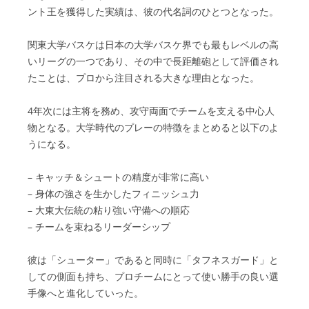
ント王を獲得した実績は、彼の代名詞のひとつとなった。
関東大学バスケは日本の大学バスケ界でも最もレベルの高
いリーグの一つであり、その中で長距離砲として評価され
たことは、プロから注目される大きな理由となった。
4年次には主将を務め、攻守両面でチームを支える中心人
物となる。大学時代のプレーの特徴をまとめると以下のよ
うになる。
– キャッチ＆シュートの精度が非常に高い
– 身体の強さを生かしたフィニッシュ力
– 大東大伝統の粘り強い守備への順応
– チームを束ねるリーダーシップ
彼は「シューター」であると同時に「タフネスガード」と
しての側面も持ち、プロチームにとって使い勝手の良い選
手像へと進化していった。