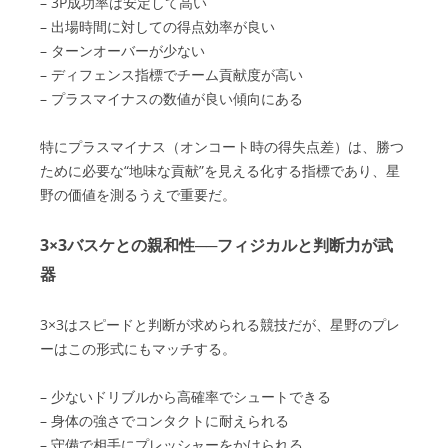
– 3P成功率は安定して高い
– 出場時間に対しての得点効率が良い
– ターンオーバーが少ない
– ディフェンス指標でチーム貢献度が高い
– プラスマイナスの数値が良い傾向にある
特にプラスマイナス（オンコート時の得失点差）は、勝つ
ために必要な“地味な貢献”を見える化する指標であり、星
野の価値を測るうえで重要だ。
3×3バスケとの親和性──フィジカルと判断力が武
器
3×3はスピードと判断が求められる競技だが、星野のプレ
ーはこの形式にもマッチする。
– 少ないドリブルから高確率でシュートできる
– 身体の強さでコンタクトに耐えられる
– 守備で相手にプレッシャーをかけられる