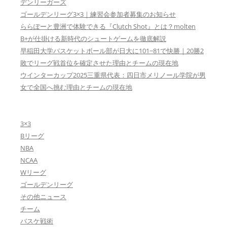
デンリーガーズ
ゴールデンリーグ3×3｜練習会参加者募集のお知らせ
ららぽーと豊洲で体験できる『Clutch Shot』とは？molten
B+が仕掛ける新時代のシュートゲームを徹底解説
早稲田大学バスケットボール部が日大に101−81で快勝｜20勝2
敗でリーグ戦首位を確定させた理由とチームの現在地
ウインターカップ2025三重県代表：四日市メリノール学院が男
女で全国へ挑む理由とチームの現在地
3×3
Bリーグ
NBA
NCAA
Wリーグ
ゴールデンリーグ
その他ニュース
チーム
バスケ戦術