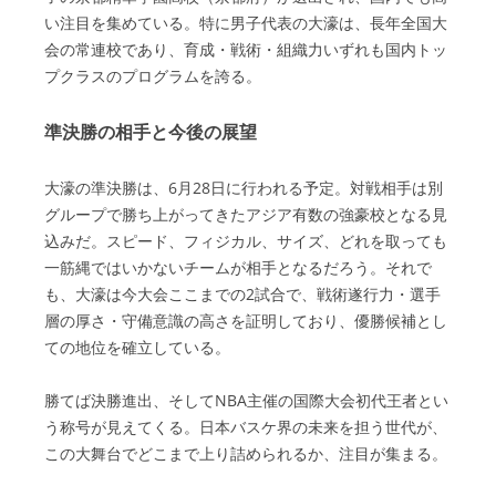
い注目を集めている。特に男子代表の大濠は、長年全国大
会の常連校であり、育成・戦術・組織力いずれも国内トッ
プクラスのプログラムを誇る。
準決勝の相手と今後の展望
大濠の準決勝は、6月28日に行われる予定。対戦相手は別
グループで勝ち上がってきたアジア有数の強豪校となる見
込みだ。スピード、フィジカル、サイズ、どれを取っても
一筋縄ではいかないチームが相手となるだろう。それで
も、大濠は今大会ここまでの2試合で、戦術遂行力・選手
層の厚さ・守備意識の高さを証明しており、優勝候補とし
ての地位を確立している。
勝てば決勝進出、そしてNBA主催の国際大会初代王者とい
う称号が見えてくる。日本バスケ界の未来を担う世代が、
この大舞台でどこまで上り詰められるか、注目が集まる。