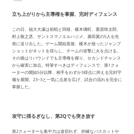
立ち上がりから主導権を掌握、完封ディフェンス
この日、福大大濠は初戦と同様、榎木璃旺、栗原咲太郎、
村上敬之丞、サントスマノエルハジメ、廣田翼の5人を先
発に送り出した。ゲーム開始直後、榎木が放ったジャンプ
ショットがネットを揺らし、チームの攻撃に火を点ける。
その後はリバウンドでも主導権を握り、セカンドチャンス
から確実に加点。特筆すべきはディフェンスで、第1クォ
ーターの開始5分以降、相手をわずか3得点に抑える完封守
備を展開。23−3と一気に点差を広げ、試合の流れを完全に
掌握した。
攻守に揺るぎなし、第2Qでも突き放す
第2クォーターも集中力は途切れず、的確なパスカットや