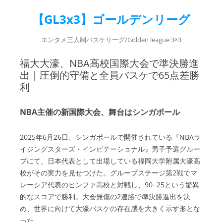
【GL3x3】ゴールデンリーグ
エンタメ三人制バスケリーグ/Golden league 3×3
福大大濠、NBA高校国際大会で準決勝進
出｜圧倒的守備と全員バスケで65点差勝
利
NBA主催の新国際大会、舞台はシンガポール
2025年6月26日、シンガポールで開催されている『NBAラ
イジングスターズ・インビテーショナル』男子予選グルー
プにて、日本代表として出場している福岡大学附属大濠高
校がその実力を見せつけた。グループステージ第2戦でマ
レーシア代表のヒンファ高校と対戦し、90−25という驚異
的なスコアで勝利。大会無傷の2連勝で準決勝進出を決
め、世界に向けて大濠バスケの存在感を大きく示す形とな
った。