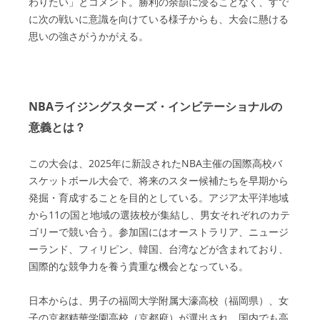
わりたい」とコメント。勝利の余韻に浸ることなく、すで
に次の戦いに意識を向けている様子からも、大会に懸ける
思いの強さがうかがえる。
NBAライジングスターズ・インビテーショナルの
意義とは？
この大会は、2025年に新設されたNBA主催の国際高校バ
スケットボール大会で、将来のスター候補たちを早期から
発掘・育成することを目的としている。アジア太平洋地域
から11の国と地域の選抜校が集結し、男女それぞれのカテ
ゴリーで競い合う。参加国にはオーストラリア、ニュージ
ーランド、フィリピン、韓国、台湾などが含まれており、
国際的な競争力を養う貴重な機会となっている。
日本からは、男子の福岡大学附属大濠高校（福岡県）、女
子の京都精華学園高校（京都府）が選出され、国内でも高