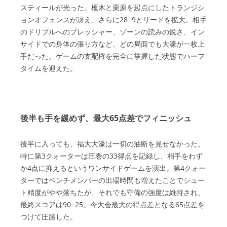
スティールが光った。榎木と栗原を起点にしたトランジシ
ョンオフェンスが冴え、さらに28−9とリードを拡大。相手
のドリブルへのプレッシャー、ゾーンの読みの鋭さ、イン
サイドでの身体の張り方など、どの局面でも大濠が一枚上
手だった。ゲームの支配権を完全に掌握した状態でハーフ
タイムを迎えた。
後半も手を緩めず、最大65点差でフィニッシュ
後半に入っても、福大大濠は一切の油断を見せなかった。
特に第3クォーターは圧巻の33得点を記録し、相手をわず
か4点に抑えるというワンサイドゲームを演出。第4クォー
ターではベンチメンバーの出場時間も増えたことでシュー
ト精度がやや落ちたが、それでも守備の強度は維持され、
最終スコアは90−25。今大会最大の得点差となる65点差を
つけて圧勝した。