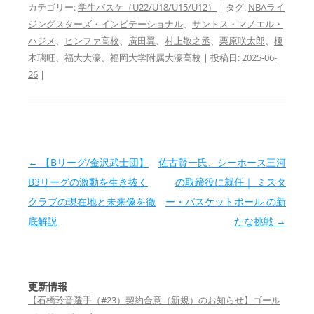
カテゴリー:
学生バスケ（U22/U18/U15/U12）
| タグ:
NBAライ
ジングスターズ・インビテーショナル
、
サントス・マノエル・
ハジメ
、
ヒンファ高校
、
廣田翼
、
村上敬之丞
、
栗原咲太郎
、
榎
木璃旺
、
福大大濠
、
福岡大学附属大濠高校
| 投稿日:
2025-06-
26
|
投稿ナビゲーション
←
【Bリーグ/金沢武士団】
佐古賢一氏、シーホース三河
B3リーグの激動を生き抜く
の取締役に就任｜ ミスタ
クラブの現在地と未来像を徹
ー・バスケットボール の新
底解説
たな挑戦
→
更新情報
【石橋玲音選手（#23）契約合意（新規）のお知らせ】ゴール