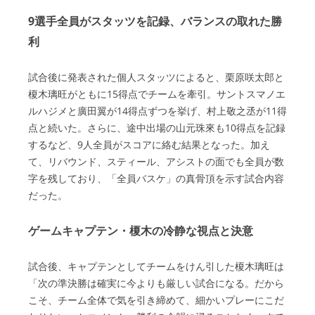
9選手全員がスタッツを記録、バランスの取れた勝
利
試合後に発表された個人スタッツによると、栗原咲太郎と
榎木璃旺がともに15得点でチームを牽引。サントスマノエ
ルハジメと廣田翼が14得点ずつを挙げ、村上敬之丞が11得
点と続いた。さらに、途中出場の山元珠來も10得点を記録
するなど、9人全員がスコアに絡む結果となった。加え
て、リバウンド、スティール、アシストの面でも全員が数
字を残しており、「全員バスケ」の真骨頂を示す試合内容
だった。
ゲームキャプテン・榎木の冷静な視点と決意
試合後、キャプテンとしてチームをけん引した榎木璃旺は
「次の準決勝は確実に今よりも厳しい試合になる。だから
こそ、チーム全体で気を引き締めて、細かいプレーにこだ