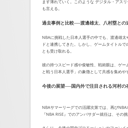
ます薄れていく。このような デジタル・アスリ
も言える。
過去事例と比較──渡邊雄太、八村塁との
NBAに挑戦した日本人選手の中でも、渡邊雄
ドと連携してきた。しかし、ゲームタイトルで
とも受け取れる。
彼の持つスピード感や俊敏性、戦術眼は、ゲー
と戦う日本人選手」の象徴として共感を集めや
今後の展望──国内外で注目される河村の
NBAサマーリーグでの活躍次第では、再びNB
『NBA RISE』でのアンバサダー就任は、そ
さらに、今後の国内プロモーションやファンイ