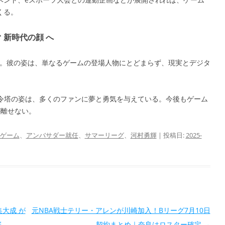
くる。
 新時代の顔 へ
勇輝。彼の姿は、単なるゲームの登場人物にとどまらず、現実とデジタ
司令塔の姿は、多くのファンに夢と勇気を与えている。今後もゲーム
が離せない。
Aゲーム
、
アンバサダー就任
、
サマーリーグ
、
河村勇輝
| 投稿日:
2025-
大成 が
元NBA戦士テリー・アレンが川崎加入！Bリーグ7月10日
催
契約まとめ｜奈良はロスター確定
→