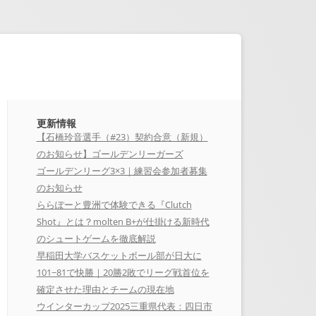
更新情報
【石橋玲音選手（#23）契約合意（新規）
のお知らせ】ゴールデンリーガーズ
ゴールデンリーグ3×3｜練習会参加者募集
のお知らせ
ららぽーと豊洲で体験できる『Clutch
Shot』とは？molten B+が仕掛ける新時代
のシュートゲームを徹底解説
早稲田大学バスケットボール部が日大に
101−81で快勝｜20勝2敗でリーグ戦首位を
確定させた理由とチームの現在地
ウインターカップ2025三重県代表：四日市