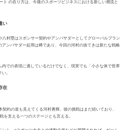
ート の在り方は、今後のスポーツビジネスにおける新しい潮流と
違い
太や八村塁はスポンサー契約やアンバサダーとしてグローバルブラン
のアンバサダー起用は稀であり、今回の河村の抜てきは新たな戦略
ム内での表現に適しているだけでなく、現実でも「小さな体で世界
すい。
存在
A本契約の道も見えてくる河村勇輝。彼の挑戦はまだ続いており、
の挑戦を支える一つのステージとも言える。
ベント、eスポーツ大会との連動企画などが展開されれば、ゲーム