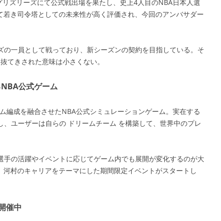
ス・グリズリーズにて公式戦出場を果たし、史上4人目のNBA日本人選
て若き司令塔としての未来性が高く評価され、今回のアンバサダー
ルズの一員として戦っており、新シーズンの契約を目指している。そ
て抜てきされた意味は小さくない。
るNBA公式ゲーム
チーム編成を融合させたNBA公式シミュレーションゲーム。実在する
し、ユーザーは自らの ドリームチーム を構築して、世界中のプレ
、選手の活躍やイベントに応じてゲーム内でも展開が変化するのが大
、河村のキャリアをテーマにした期間限定イベントがスタートし
が開催中