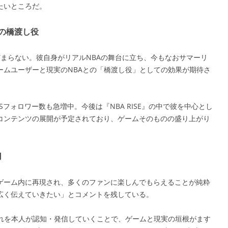
たいところだ。
Aの橋渡し役
どまらない。彼自身がリアルNBAの舞台に立ち、今もなおサマーリ
ームユーザーと現実のNBAとの「橋渡し役」としての効果が期待さ
フォロワー数も急増中。今後は『NBA RISE』の中で彼を中心とし
コンテンツの展開が予定されており、ゲームそのものの盛り上がり
用
ゲーム内に再現され、多くのファンに楽しんでもらえることが純粋
広く伝えていきたい」とコメントを残している。
それを本人が認知・発信していくことで、ゲームと現実の垣根がます