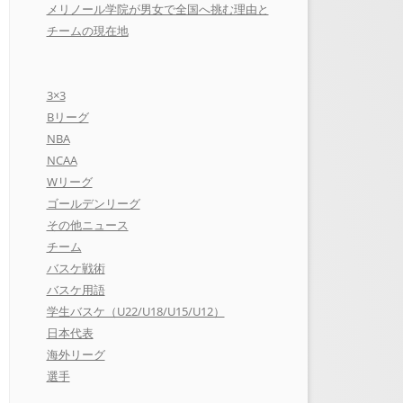
メリノール学院が男女で全国へ挑む理由と
チームの現在地
3×3
Bリーグ
NBA
NCAA
Wリーグ
ゴールデンリーグ
その他ニュース
チーム
バスケ戦術
バスケ用語
学生バスケ（U22/U18/U15/U12）
日本代表
海外リーグ
選手