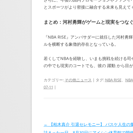
とスポーツがより密接に融合する未来も見えて
まとめ：河村勇輝がゲームと現実をつなぐ
『NBA RISE』アンバサダーに就任した河村
ルを横断する象徴的存在となっている。
若くしてNBAを経験し、いまも挑戦を続ける
の中でも現実のコートでも、彼の 躍動 から目
カテゴリー:
その他ニュース
| タグ:
NBA RISE
、
NB
07-11
|
投稿ナビゲーション
←
【柏木真介 引退セレモニー】 バスケ人生の集
詰まった一日、8月30日にアイシン体育館で開