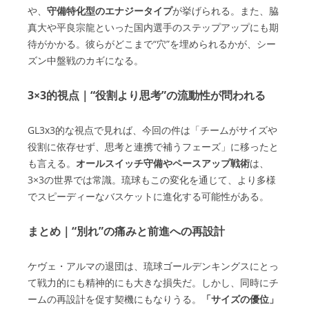
や、
守備特化型のエナジータイプ
が挙げられる。また、脇
真大や平良宗龍といった国内選手のステップアップにも期
待がかかる。彼らがどこまで“穴”を埋められるかが、シー
ズン中盤戦のカギになる。
3×3的視点｜“役割より思考”の流動性が問われる
GL3x3的な視点で見れば、今回の件は「チームがサイズや
役割に依存せず、思考と連携で補うフェーズ」に移ったと
も言える。
オールスイッチ守備やペースアップ戦術
は、
3×3の世界では常識。琉球もこの変化を通じて、より多様
でスピーディーなバスケットに進化する可能性がある。
まとめ｜“別れ”の痛みと前進への再設計
ケヴェ・アルマの退団は、琉球ゴールデンキングスにとっ
て戦力的にも精神的にも大きな損失だ。しかし、同時にチ
ームの再設計を促す契機にもなりうる。
「サイズの優位」