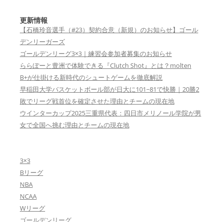
更新情報
【石橋玲音選手（#23）契約合意（新規）のお知らせ】ゴール
デンリーガーズ
ゴールデンリーグ3×3｜練習会参加者募集のお知らせ
ららぽーと豊洲で体験できる『Clutch Shot』とは？molten
B+が仕掛ける新時代のシュートゲームを徹底解説
早稲田大学バスケットボール部が日大に101−81で快勝｜20勝2
敗でリーグ戦首位を確定させた理由とチームの現在地
ウインターカップ2025三重県代表：四日市メリノール学院が男
女で全国へ挑む理由とチームの現在地
3×3
Bリーグ
NBA
NCAA
Wリーグ
ゴールデンリーグ