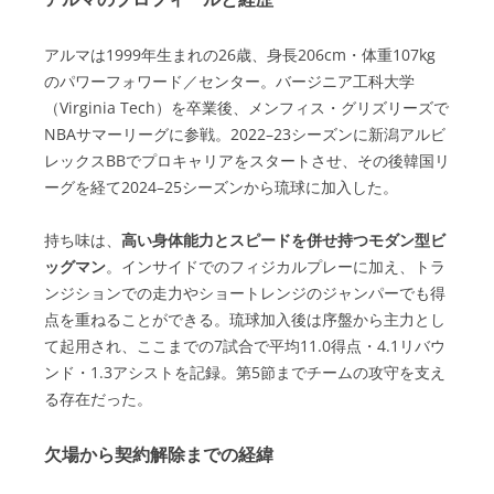
アルマは1999年生まれの26歳、身長206cm・体重107kg
のパワーフォワード／センター。バージニア工科大学
（Virginia Tech）を卒業後、メンフィス・グリズリーズで
NBAサマーリーグに参戦。2022–23シーズンに新潟アルビ
レックスBBでプロキャリアをスタートさせ、その後韓国リ
ーグを経て2024–25シーズンから琉球に加入した。
持ち味は、
高い身体能力とスピードを併せ持つモダン型ビ
ッグマン
。インサイドでのフィジカルプレーに加え、トラ
ンジションでの走力やショートレンジのジャンパーでも得
点を重ねることができる。琉球加入後は序盤から主力とし
て起用され、ここまでの7試合で平均11.0得点・4.1リバウ
ンド・1.3アシストを記録。第5節までチームの攻守を支え
る存在だった。
欠場から契約解除までの経緯