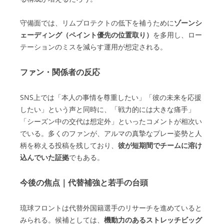
守備面では、リムプロテクトの低下を補うために
ゾーンシ
ェーディング（ペイント優先の位置取り）
を多用し、ロー
テーションのミスを減らす運用が想定される。
ファン・関係者の反応
SNS上では「本人の事情を尊重したい」「彼の未来を応援
したい」という声と同時に、「戦力的には大きな痛手」
「シーズン中の交代は想定外」といったコメントが相次い
でいる。多くのファンが、アルマの真摯なプレー姿勢と人
柄を称える投稿を残しており、
彼が短期間でチームに溶け
込んでいた証拠
でもある。
今後の焦点｜代替補強と若手の台頭
琉球フロントは代替外国籍選手のリサーチを進めていると
みられる。候補としては、
機動力のあるストレッチビッグ