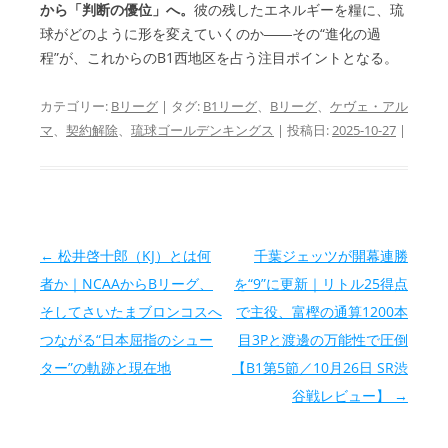
から「判断の優位」へ。
彼の残したエネルギーを糧に、琉
球がどのように形を変えていくのか――その“進化の過
程”が、これからのB1西地区を占う注目ポイントとなる。
カテゴリー:
Bリーグ
| タグ:
B1リーグ
、
Bリーグ
、
ケヴェ・アル
マ
、
契約解除
、
琉球ゴールデンキングス
| 投稿日:
2025-10-27
|
投稿ナビゲーション
←
松井啓十郎（KJ）とは何
千葉ジェッツが開幕連勝
者か｜NCAAからBリーグ、
を“9”に更新｜リトル25得点
そしてさいたまブロンコスへ
で主役、富樫の通算1200本
つながる“日本屈指のシュー
目3Pと渡邊の万能性で圧倒
ター”の軌跡と現在地
【B1第5節／10月26日 SR渋
谷戦レビュー】
→