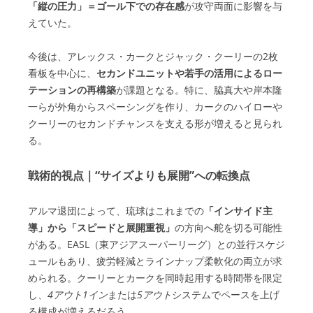
「縦の圧力」＝ゴール下での存在感
が攻守両面に影響を与
えていた。
今後は、アレックス・カークとジャック・クーリーの2枚
看板を中心に、
セカンドユニットや若手の活用によるロー
テーションの再構築
が課題となる。特に、脇真大や岸本隆
一らが外角からスペーシングを作り、カークのハイローや
クーリーのセカンドチャンスを支える形が増えると見られ
る。
戦術的視点｜“サイズよりも展開”への転換点
アルマ退団によって、琉球はこれまでの
「インサイド主
導」から「スピードと展開重視」
の方向へ舵を切る可能性
がある。EASL（東アジアスーパーリーグ）との並行スケジ
ュールもあり、疲労軽減とラインナップ柔軟化の両立が求
められる。クーリーとカークを同時起用する時間帯を限定
し、
4アウト1イン
または
5アウト
システムでペースを上げ
る構成が増えるだろう。