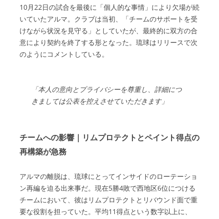
10月22日の試合を最後に「個人的な事情」により欠場が続
いていたアルマ。クラブは当初、「チームのサポートを受
けながら状況を見守る」としていたが、最終的に双方の合
意により契約を終了する形となった。琉球はリリースで次
のようにコメントしている。
「本人の意向とプライバシーを尊重し、詳細につ
きましては公表を控えさせていただきます」
チームへの影響｜リムプロテクトとペイント得点の
再構築が急務
アルマの離脱は、琉球にとってインサイドのローテーショ
ン再編を迫る出来事だ。現在5勝4敗で西地区6位につける
チームにおいて、彼はリムプロテクトとリバウンド面で重
要な役割を担っていた。平均11得点という数字以上に、