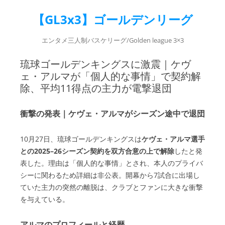
【GL3x3】ゴールデンリーグ
エンタメ三人制バスケリーグ/Golden league 3×3
琉球ゴールデンキングスに激震｜ケヴ
ェ・アルマが「個人的な事情」で契約解
除、平均11得点の主力が電撃退団
衝撃の発表｜ケヴェ・アルマがシーズン途中で退団
10月27日、琉球ゴールデンキングスは
ケヴェ・アルマ選手
との2025–26シーズン契約を双方合意の上で解除
したと発
表した。理由は「個人的な事情」とされ、本人のプライバ
シーに関わるため詳細は非公表。開幕から7試合に出場し
ていた主力の突然の離脱は、クラブとファンに大きな衝撃
を与えている。
アルマのプロフィールと経歴