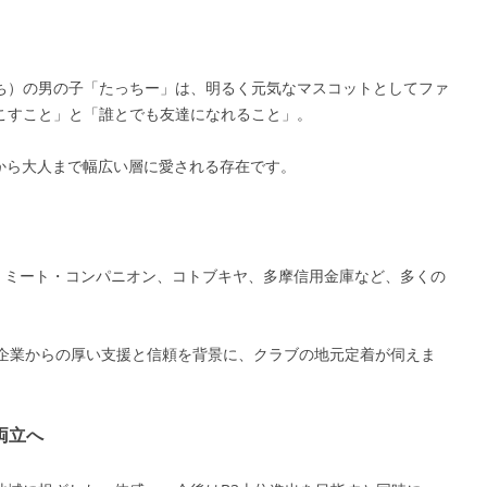
ち）の男の子「たっちー」は、明るく元気なマスコットとしてファ
こすこと」と「誰とでも友達になれること」。
から大人まで幅広い層に愛される存在です。
グス、ミート・コンパニオン、コトブキヤ、多摩信用金庫など、多くの
、企業からの厚い支援と信頼を背景に、クラブの地元定着が伺えま
両立へ