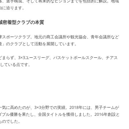
略、選手構成、そして将来的なビジョンまでを包括的に解説。地域
由に迫ります。
域密着型クラブの本質
摩スポーツクラブ。地元の商工会議所や観光協会、青年会議所など
発」のクラブとして活動を展開しています。
まらず、3×3ユースリーグ、バスケットボールスクール、チアス
注力している点です。
気に高めたのが、3×3分野での実績。2018年には、男子チームが
手権」でダブル優勝を果たし、全国タイトルを獲得しました。2016年創設と
ものでした。