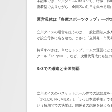
本記事では、立川ダイスの成り立ち、特徴、戦
密着型でありながら、全国区の注目を集める理
運営母体は「多摩スポーツクラブ」──地
立川ダイスの運営を担うのは、一般社団法人多
が設立母体に名を連ね、まさに「立川発・市民
特筆すべきは、単なるトップチームの運営にとど
クール「FairyDICE」など、次世代育成にも
3×3での躍進と全国制覇
立川ダイスのバスケットボール界での認知度を一
「3×3.EXE PREMIER」と「3×3日本選
いう短期間での快挙は、関係者の想像を超える