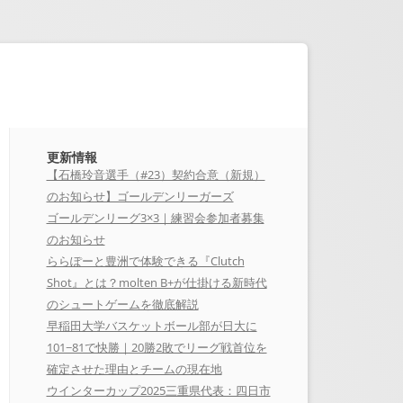
更新情報
【石橋玲音選手（#23）契約合意（新規）
のお知らせ】ゴールデンリーガーズ
ゴールデンリーグ3×3｜練習会参加者募集
のお知らせ
ららぽーと豊洲で体験できる『Clutch
Shot』とは？molten B+が仕掛ける新時代
のシュートゲームを徹底解説
早稲田大学バスケットボール部が日大に
101−81で快勝｜20勝2敗でリーグ戦首位を
確定させた理由とチームの現在地
ウインターカップ2025三重県代表：四日市