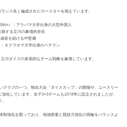
らバランス良く編成されたロースターを揃えています。
.08m）：アラバマ大学出身の大型外国人
在籍する立川の象徴的存在
に成長を続ける中堅層
）：オクラホマ大学出身のベテラン
、立川ダイスの多面的なチーム戦略を象徴しています。
ないクラブの一つ。独自大会「ダイスカップ」の開催や、ユースリー
強化しています。女子3×3チームも2018年に設立されましたが、
す。
と体制強化を図っており、地域密着と競技力強化の両輪をバランスよ