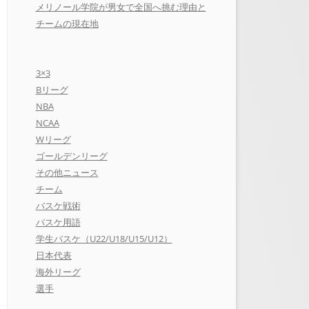
メリノール学院が男女で全国へ挑む理由と
チームの現在地
3×3
Bリーグ
NBA
NCAA
Wリーグ
ゴールデンリーグ
その他ニュース
チーム
バスケ戦術
バスケ用語
学生バスケ（U22/U18/U15/U12）
日本代表
海外リーグ
選手