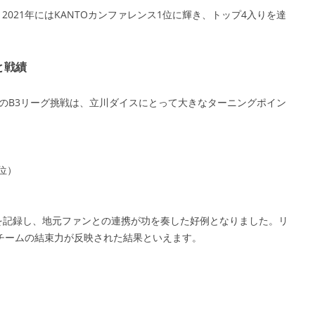
2021年にはKANTOカンファレンス1位に輝き、トップ4入りを達
と戦績
ームのB3リーグ挑戦は、立川ダイスにとって大きなターニングポイン
9位）
654を記録し、地元ファンとの連携が功を奏した好例となりました。リ
チームの結束力が反映された結果といえます。