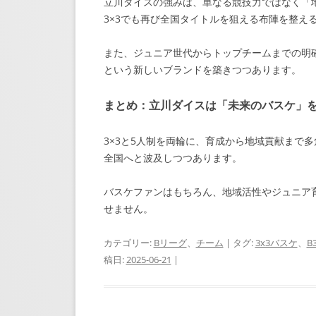
立川ダイスの強みは、単なる競技力ではなく「
3×3でも再び全国タイトルを狙える布陣を整え
また、ジュニア世代からトップチームまでの明
という新しいブランドを築きつつあります。
まとめ：立川ダイスは「未来のバスケ」
3×3と5人制を両輪に、育成から地域貢献まで
全国へと波及しつつあります。
バスケファンはもちろん、地域活性やジュニア
せません。
カテゴリー:
Bリーグ
、
チーム
| タグ:
3x3バスケ
、
B
稿日:
2025-06-21
|