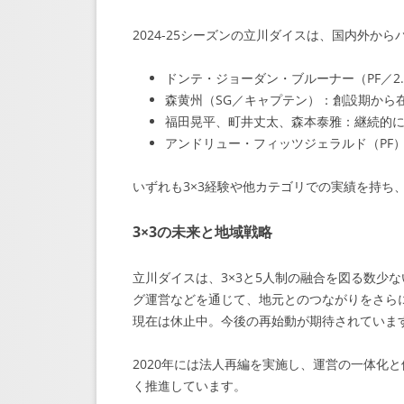
2024-25シーズンの立川ダイスは、国内外か
ドンテ・ジョーダン・ブルーナー（PF／2
森黄州（SG／キャプテン）：創設期から
福田晃平、町井丈太、森本泰雅：継続的
アンドリュー・フィッツジェラルド（PF
いずれも3×3経験や他カテゴリでの実績を持ち
3×3の未来と地域戦略
立川ダイスは、3×3と5人制の融合を図る数少
グ運営などを通じて、地元とのつながりをさらに
現在は休止中。今後の再始動が期待されていま
2020年には法人再編を実施し、運営の一体化
く推進しています。