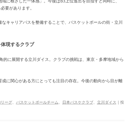
地域に根ざした一体感」。今後はB3上位進出を目指すと同時に、
る必要があります。
確なキャリアパスを整備することで、バスケットボールの街・立川
を体現するクラブ
多角的に展開する立川ダイス。クラブの挑戦は、東京・多摩地域から
育成に関心がある方にとっても注目の存在。今後の動向から目が離
3リーグ
、
バスケットボールチーム
、
日本バスケクラブ
、
立川ダイス
| 投