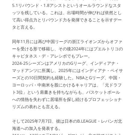
5.1リバウンド・1.8アシストというオールラウンドなスタ
ッツを残している。これは、出場時間が伸びれば依然とし
て高い得点力とリバウンド力を発揮できることを示すデー
タと言える。
同年11月には再び中国リーグの浙江ライオンズからオファ
ーを受ける形で移籍し、その後2024年にはプエルトリコの
キャピタネス・デ・アレシボでもプレー。
2024-25シーズンはアメリカのGリーグ、インディアナ・
マッドアンツに所属し、2025年にはインディアナ・ペイサ
ーズとの10日間契約も経験した。NBAとGリーグ、中国・
ヨーロッパ・中南米を股にかけるキャリアは、「元ドラフ
ト3位」という肩書きを持ちながらも、バスケットボール
への情熱を失わずに居場所を探し続けるプロフェッショナ
リズムの表れとも言える。
そして2025年7月7日、彼は日本のB.LEAGUE・レバンガ北
海道への加入を発表する。