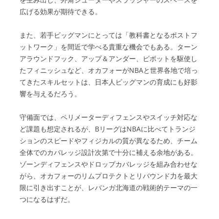
広げる効果が期待できる。
また、若手ビッグマンにとっては「教科書となるポストフ
ットワーク」を間近で学べる貴重な機会でもある。ターン
アラウンドフック、アップ＆アンダー、ピボットを駆使し
たフィニッシュなど、オカフォーがNBAと世界各地で培っ
てきたスキルセットは、日本人ビッグマンの育成にも好影
響を与えるだろう。
守備面では、ペリメーターディフェンスやスイッチ対応な
ど課題も想定されるが、BリーグはNBAに比べてトランジ
ションのスピードやフィジカルの質が異なるため、チーム
全体でのカバレッジ設計次第で十分に補える余地がある。
ゾーンディフェンスやドロップカバレッジを組み合わせな
がら、オカフォーのリムプロテクトとリバウンド力を最大
限に引き出すことが、レバンガ北海道の戦術的テーマの一
つになるはずだ。