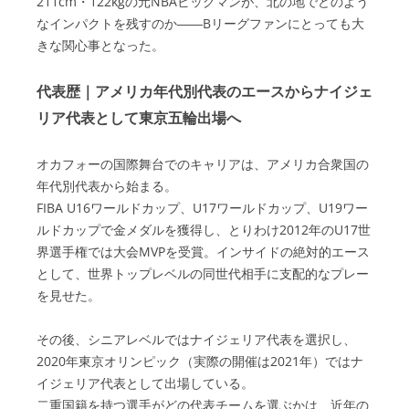
211cm・122kgの元NBAビッグマンが、北の地でどのよう
なインパクトを残すのか――Bリーグファンにとっても大
きな関心事となった。
代表歴｜アメリカ年代別代表のエースからナイジェ
リア代表として東京五輪出場へ
オカフォーの国際舞台でのキャリアは、アメリカ合衆国の
年代別代表から始まる。
FIBA U16ワールドカップ、U17ワールドカップ、U19ワー
ルドカップで金メダルを獲得し、とりわけ2012年のU17世
界選手権では大会MVPを受賞。インサイドの絶対的エース
として、世界トップレベルの同世代相手に支配的なプレー
を見せた。
その後、シニアレベルではナイジェリア代表を選択し、
2020年東京オリンピック（実際の開催は2021年）ではナ
イジェリア代表として出場している。
二重国籍を持つ選手がどの代表チームを選ぶかは、近年の