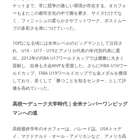
ケットまで、常に競争の激しい環境が存在する。オカフォ
ーもまたこの都市文化の中で腕を磨き、サイズだけでな
く、フィニッシュの柔らかさやフットワーク、ポストムー
ブの多彩さを身につけていった。
10代になる頃には全米レベルのビッグマンとして注目さ
れ、U16・U17・U19とアメリカ代表の年代別代表に選
出。2012年のFIBA U17ワールドカップでは優勝に大きく
貢献し、自身も大会MVPを受賞した。さらにFIBA U16ワー
ルドカップ、FIBA U19ワールドカップでも金メダルを獲得
しており、若くして「勝つことを知るセンター」として評
価を高めていった。
高校〜デューク大学時代｜全米ナンバーワンビッグ
マンへの道
高校最終学年のオカフォーは、パレード誌、USAトゥデ
イ、マクドナルド・オール・アメリカンなど、アメリカ高