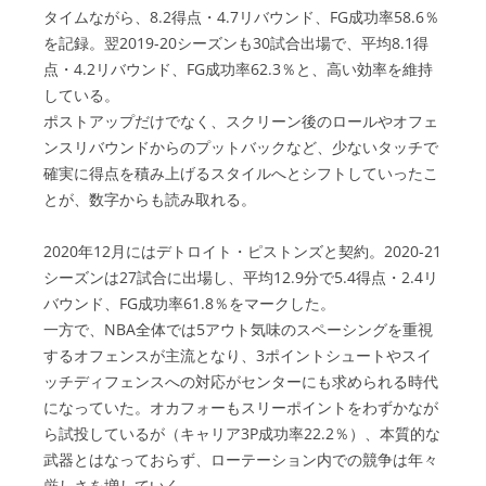
タイムながら、8.2得点・4.7リバウンド、FG成功率58.6％
を記録。翌2019-20シーズンも30試合出場で、平均8.1得
点・4.2リバウンド、FG成功率62.3％と、高い効率を維持
している。
ポストアップだけでなく、スクリーン後のロールやオフェ
ンスリバウンドからのプットバックなど、少ないタッチで
確実に得点を積み上げるスタイルへとシフトしていったこ
とが、数字からも読み取れる。
2020年12月にはデトロイト・ピストンズと契約。2020-21
シーズンは27試合に出場し、平均12.9分で5.4得点・2.4リ
バウンド、FG成功率61.8％をマークした。
一方で、NBA全体では5アウト気味のスペーシングを重視
するオフェンスが主流となり、3ポイントシュートやスイ
ッチディフェンスへの対応がセンターにも求められる時代
になっていた。オカフォーもスリーポイントをわずかなが
ら試投しているが（キャリア3P成功率22.2％）、本質的な
武器とはなっておらず、ローテーション内での競争は年々
厳しさを増していく。