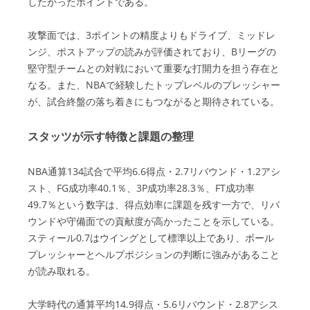
したかったポイントである。
攻撃面では、3ポイントの精度よりもドライブ、ミッドレ
ンジ、ポストアップの読みが評価されており、Bリーグの
堅守型チームとの対戦において重要な打開力を担う存在と
なる。また、NBAで経験したトップレベルのプレッシャー
が、試合終盤の落ち着きにもつながると期待されている。
スタッツが示す特徴と課題の整理
NBA通算134試合で平均6.6得点・2.7リバウンド・1.2アシ
スト、FG成功率40.1％、3P成功率28.3％、FT成功率
49.7％という数字は、得点効率に課題を残す一方で、リバ
ウンドや守備面での貢献度が高かったことを示している。
スティール0.7はウイングとして標準以上であり、ボール
プレッシャーとヘルプポジションの判断に強みがあること
が読み取れる。
大学時代の通算平均14.9得点・5.6リバウンド・2.8アシス