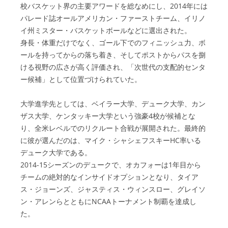
校バスケット界の主要アワードを総なめにし、2014年には
パレード誌オールアメリカン・ファーストチーム、イリノ
イ州ミスター・バスケットボールなどに選出された。
身長・体重だけでなく、ゴール下でのフィニッシュ力、ボ
ールを持ってからの落ち着き、そしてポストからパスを捌
ける視野の広さが高く評価され、「次世代の支配的センタ
ー候補」として位置づけられていた。
大学進学先としては、ベイラー大学、デューク大学、カン
ザス大学、ケンタッキー大学という強豪4校が候補とな
り、全米レベルでのリクルート合戦が展開された。最終的
に彼が選んだのは、マイク・シャシェフスキーHC率いる
デューク大学である。
2014-15シーズンのデュークで、オカフォーは1年目から
チームの絶対的なインサイドオプションとなり、タイア
ス・ジョーンズ、ジャスティス・ウィンスロー、グレイソ
ン・アレンらとともにNCAAトーナメント制覇を達成し
た。