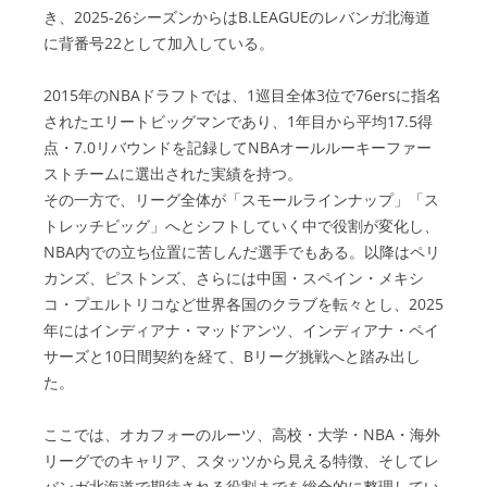
き、2025-26シーズンからはB.LEAGUEのレバンガ北海道
に背番号22として加入している。
2015年のNBAドラフトでは、1巡目全体3位で76ersに指名
されたエリートビッグマンであり、1年目から平均17.5得
点・7.0リバウンドを記録してNBAオールルーキーファー
ストチームに選出された実績を持つ。
その一方で、リーグ全体が「スモールラインナップ」「ス
トレッチビッグ」へとシフトしていく中で役割が変化し、
NBA内での立ち位置に苦しんだ選手でもある。以降はペリ
カンズ、ピストンズ、さらには中国・スペイン・メキシ
コ・プエルトリコなど世界各国のクラブを転々とし、2025
年にはインディアナ・マッドアンツ、インディアナ・ペイ
サーズと10日間契約を経て、Bリーグ挑戦へと踏み出し
た。
ここでは、オカフォーのルーツ、高校・大学・NBA・海外
リーグでのキャリア、スタッツから見える特徴、そしてレ
バンガ北海道で期待される役割までを総合的に整理してい