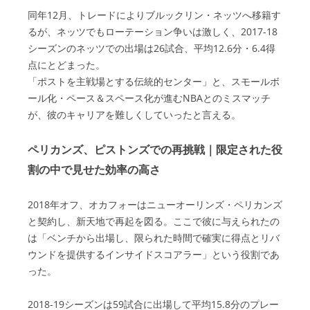
同年12月、トレードによりブルックリン・ネッツへ移籍す
るが、ネッツでもローテーション争いは激しく、2017-18
シーズンのネッツでの出場は26試合、平均12.6分・6.4得
点にとどまった。
「ポストを主戦場とする伝統的センター」と、スモールボ
ール化・ペース＆スペース化が進むNBAとのミスマッチ
が、彼のキャリアを難しくしていったと言える。
ペリカンズ、ピストンズでの再挑戦｜限定された役
割の中で見せた効率の高さ
2018年オフ、オカフォーはニューオーリンズ・ペリカンズ
と契約し、新天地で再起を図る。ここで彼に与えられたの
は「ベンチから出場し、限られた時間で確実に得点とリバ
ウンドを提供するインサイドスコアラー」という役割であ
った。
2018-19シーズンは59試合に出場して平均15.8分のプレー