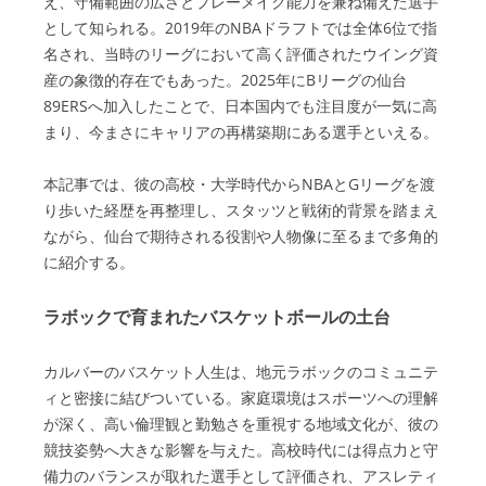
え、守備範囲の広さとプレーメイク能力を兼ね備えた選手
として知られる。2019年のNBAドラフトでは全体6位で指
名され、当時のリーグにおいて高く評価されたウイング資
産の象徴的存在でもあった。2025年にBリーグの仙台
89ERSへ加入したことで、日本国内でも注目度が一気に高
まり、今まさにキャリアの再構築期にある選手といえる。
本記事では、彼の高校・大学時代からNBAとGリーグを渡
り歩いた経歴を再整理し、スタッツと戦術的背景を踏まえ
ながら、仙台で期待される役割や人物像に至るまで多角的
に紹介する。
ラボックで育まれたバスケットボールの土台
カルバーのバスケット人生は、地元ラボックのコミュニテ
ィと密接に結びついている。家庭環境はスポーツへの理解
が深く、高い倫理観と勤勉さを重視する地域文化が、彼の
競技姿勢へ大きな影響を与えた。高校時代には得点力と守
備力のバランスが取れた選手として評価され、アスレティ