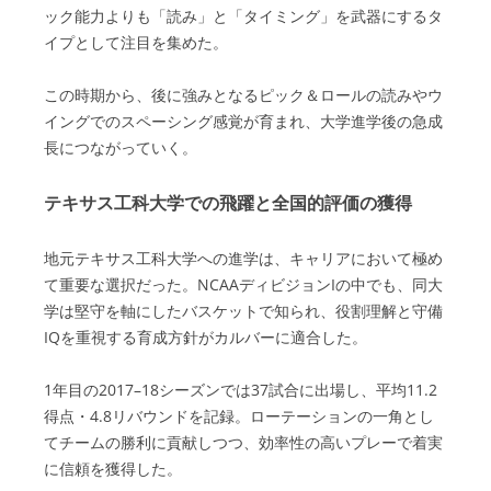
ック能力よりも「読み」と「タイミング」を武器にするタ
イプとして注目を集めた。
この時期から、後に強みとなるピック＆ロールの読みやウ
イングでのスペーシング感覚が育まれ、大学進学後の急成
長につながっていく。
テキサス工科大学での飛躍と全国的評価の獲得
地元テキサス工科大学への進学は、キャリアにおいて極め
て重要な選択だった。NCAAディビジョンIの中でも、同大
学は堅守を軸にしたバスケットで知られ、役割理解と守備
IQを重視する育成方針がカルバーに適合した。
1年目の2017–18シーズンでは37試合に出場し、平均11.2
得点・4.8リバウンドを記録。ローテーションの一角とし
てチームの勝利に貢献しつつ、効率性の高いプレーで着実
に信頼を獲得した。