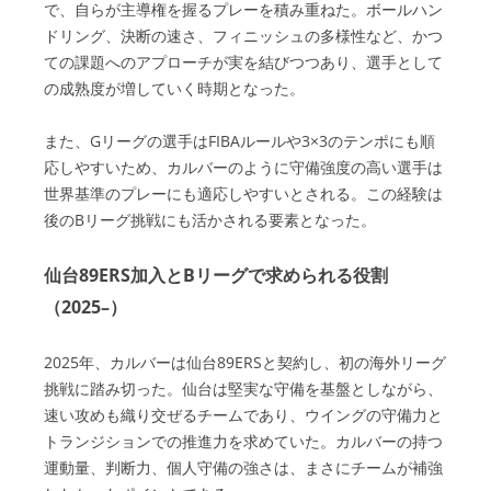
で、自らが主導権を握るプレーを積み重ねた。ボールハン
ドリング、決断の速さ、フィニッシュの多様性など、かつ
ての課題へのアプローチが実を結びつつあり、選手として
の成熟度が増していく時期となった。
また、Gリーグの選手はFIBAルールや3×3のテンポにも順
応しやすいため、カルバーのように守備強度の高い選手は
世界基準のプレーにも適応しやすいとされる。この経験は
後のBリーグ挑戦にも活かされる要素となった。
仙台89ERS加入とBリーグで求められる役割
（2025–）
2025年、カルバーは仙台89ERSと契約し、初の海外リーグ
挑戦に踏み切った。仙台は堅実な守備を基盤としながら、
速い攻めも織り交ぜるチームであり、ウイングの守備力と
トランジションでの推進力を求めていた。カルバーの持つ
運動量、判断力、個人守備の強さは、まさにチームが補強