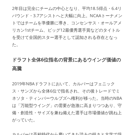
2年目は完全にチームの中心となり、平均18.5得点・6.4リ
バウンド・3.7アシストへと大幅に向上。NCAAトーナメン
トではチームを準優勝に導き、コンセンサス・オールアメ
リカン1stチーム、ビッグ12最優秀選手賞などのタイトル
を受けて全国的スター選手として認知される存在となっ
た。
ドラフト全体6位指名の背景にあるウイング価値の
高騰
2019年NBAドラフトにおいて、カルバーはフェニック
ス・サンズから全体6位で指名され、その後トレードでミ
ネソタ・ティンバーウルブズへ権利が移った。当時のNBA
は「万能型ウイング」の需要が急激に高まりつつあり、守
備・創造性・サイズを兼ね備えた選手は市場価値が跳ね上
がっていた。
カルバーは高校時代から磨いてきた読みの鋭さと大学で培