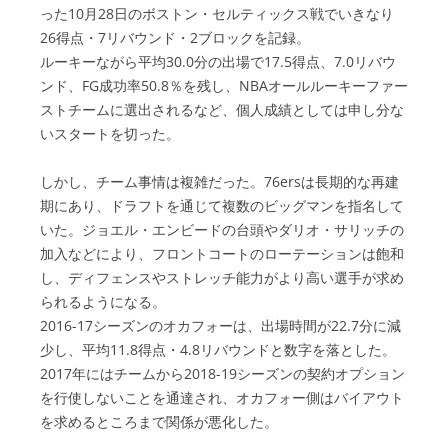
った10月28日のボストン・セルティックス戦でいきなり
26得点・7リバウンド・2ブロックを記録。
ルーキーながら平均30.0分の出場で17.5得点、7.0リバウ
ンド、FG成功率50.8％を残し、NBAオールルーキーファー
ストチームに選出されるなど、個人成績としては申し分な
いスタートを切った。
しかし、チーム事情は複雑だった。76ersは長期的な再建
期にあり、ドラフトを通じて複数のビッグマンを指名して
いた。ジョエル・エンビードの台頭やダリオ・サリッチの
加入などにより、フロントコートのローテーションは飽和
し、ディフェンスやストレッチ能力がより高い選手が求め
られるようになる。
2016-17シーズンのオカフォーは、出場時間が22.7分に減
少し、平均11.8得点・4.8リバウンドと数字を落とした。
2017年にはチームから2018-19シーズンの契約オプション
を行使しないことを通達され、オカフォー側はバイアウト
を求めるところまで関係が悪化した。