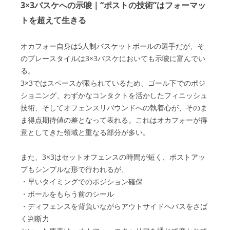
3×3バスケへの示唆｜“ポストの技術”はフォーマッ
トを超えて生きる
オカフォー自身は5人制バスケットボールの選手だが、そ
のプレースタイルは3×3バスケにおいても示唆に富んでい
る。
3×3ではスペースが限られているため、ゴール下でのポジ
ショニング、わずかなコンタクトを活かしたフィニッシュ
技術、そしてオフェンスリバウンドへの執着心が、そのま
ま得点期待値の差となって表れる。これはオカフォーが得
意としてきた領域と重なる部分が多い。
また、3×3はセットオフェンスの時間が短く、ポストアッ
プもシンプルな形で行われるが、
・早いタイミングでのポジション確保
・ボールをもらう前のシール
・ディフェンスを背負いながらアウトサイドへパスをさば
く判断力