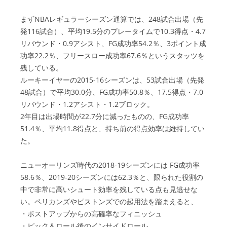
まずNBAレギュラーシーズン通算では、248試合出場（先
発116試合）、平均19.5分のプレータイムで10.3得点・4.7
リバウンド・0.9アシスト、FG成功率54.2％、3ポイント成
功率22.2％、フリースロー成功率67.6％というスタッツを
残している。
ルーキーイヤーの2015-16シーズンは、53試合出場（先発
48試合）で平均30.0分、FG成功率50.8％、17.5得点・7.0
リバウンド・1.2アシスト・1.2ブロック。
2年目は出場時間が22.7分に減ったものの、FG成功率
51.4％、平均11.8得点と、持ち前の得点効率は維持してい
た。
ニューオーリンズ時代の2018-19シーズンには FG成功率
58.6％、2019-20シーズンには62.3％と、限られた役割の
中で非常に高いシュート効率を残している点も見逃せな
い。ペリカンズやピストンズでの起用法を踏まえると、
・ポストアップからの高確率なフィニッシュ
・ピック＆ロール後のインサイドロール