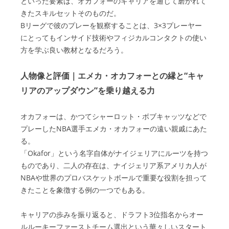
といった要素は、オカフォーのキャリアを通じて磨かれて
きたスキルセットそのものだ。
Bリーグで彼のプレーを観察することは、3×3プレーヤー
にとってもインサイド技術やフィジカルコンタクトの使い
方を学ぶ良い教材となるだろう。
人物像と評価｜エメカ・オカフォーとの縁と“キャ
リアのアップダウン”を乗り越える力
オカフォーは、かつてシャーロット・ボブキャッツなどで
プレーしたNBA選手エメカ・オカフォーの遠い親戚にあた
る。
「Okafor」という名字自体がナイジェリアにルーツを持つ
ものであり、二人の存在は、ナイジェリア系アメリカ人が
NBAや世界のプロバスケットボールで重要な役割を担って
きたことを象徴する例の一つでもある。
キャリアの歩みを振り返ると、ドラフト3位指名からオー
ルルーキーファーストチーム選出という華々しいスタート