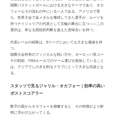
国際バスケットボールにおける大きなテーマであり、オカ
フォーもその流れの中にいる一人である。アメリカで育
ち、世界大会で金メダルを獲得してきた選手が、ルーツを
持つナイジェリアの代表として五輪の舞台に立つ――この
選択は、単なる競技的判断を超えた意味合いを持つ。
代表レベルの経験は、Bリーグにおいても大きな価値を持
つ。
国際大会特有のフィジカルな戦い方や、ヨーロッパ系コー
チの戦術、FIBAルールでのゲーム運びを熟知していること
は、アジアでしのぎを削るクラブにとって大きな武器とな
る。
スタッツで見るジャリル・オカフォー｜効率の高い
ポストスコアラー
数字の面からオカフォーを俯瞰すると、その特徴がより鮮
明に浮かび上がってくる。