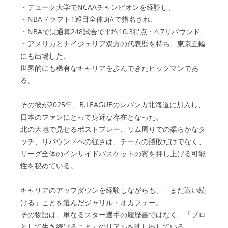
・デューク大学でNCAAチャンピオンを経験し、
・NBAドラフト1巡目全体3位で指名され、
・NBAでは通算248試合で平均10.3得点・4.7リバウンド、
・アメリカとナイジェリア双方の代表歴を持ち、東京五輪
にも出場した、
世界的にも稀有なキャリアを歩んできたビッグマンであ
る。
その彼が2025年、B.LEAGUEのレバンガ北海道に加入し、
日本のファンにとって身近な存在となった。
北の大地で見せるポストプレー、リム周りでの柔らかなタ
ッチ、リバウンドへの強さは、チームの勝敗だけでなく、
リーグ全体のインサイドバスケットの質を押し上げる可能
性を秘めている。
キャリアのアップダウンを経験しながらも、「まだ戦い続
ける」ことを選んだジャリル・オカフォー。
その物語は、単なるスター選手の履歴書ではなく、「プロ
として生き続けること」のリアルを映し出している。