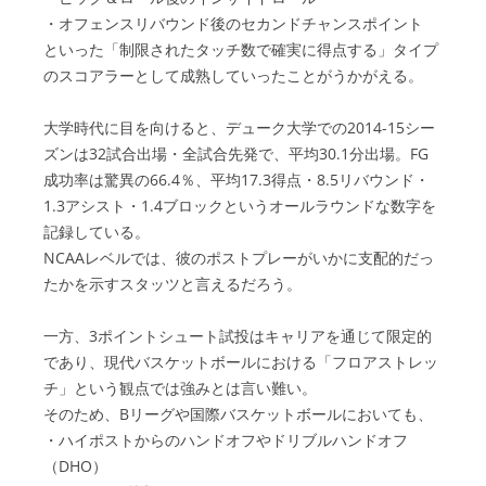
・オフェンスリバウンド後のセカンドチャンスポイント
といった「制限されたタッチ数で確実に得点する」タイプ
のスコアラーとして成熟していったことがうかがえる。
大学時代に目を向けると、デューク大学での2014-15シー
ズンは32試合出場・全試合先発で、平均30.1分出場。FG
成功率は驚異の66.4％、平均17.3得点・8.5リバウンド・
1.3アシスト・1.4ブロックというオールラウンドな数字を
記録している。
NCAAレベルでは、彼のポストプレーがいかに支配的だっ
たかを示すスタッツと言えるだろう。
一方、3ポイントシュート試投はキャリアを通じて限定的
であり、現代バスケットボールにおける「フロアストレッ
チ」という観点では強みとは言い難い。
そのため、Bリーグや国際バスケットボールにおいても、
・ハイポストからのハンドオフやドリブルハンドオフ
（DHO）