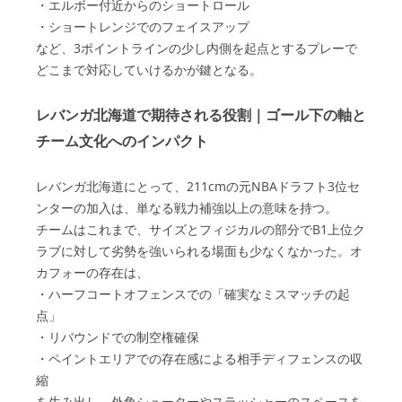
・エルボー付近からのショートロール
・ショートレンジでのフェイスアップ
など、3ポイントラインの少し内側を起点とするプレーで
どこまで対応していけるかが鍵となる。
レバンガ北海道で期待される役割｜ゴール下の軸と
チーム文化へのインパクト
レバンガ北海道にとって、211cmの元NBAドラフト3位セ
ンターの加入は、単なる戦力補強以上の意味を持つ。
チームはこれまで、サイズとフィジカルの部分でB1上位ク
ラブに対して劣勢を強いられる場面も少なくなかった。オ
カフォーの存在は、
・ハーフコートオフェンスでの「確実なミスマッチの起
点」
・リバウンドでの制空権確保
・ペイントエリアでの存在感による相手ディフェンスの収
縮
を生み出し、外角シューターやスラッシャーのスペースを