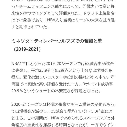
ったチームディフェンス能力によって、即戦力かつ高い将
来性を持つウイングとして評価された。ドラフト上位指名
はその象徴であり、NBA入り当初はリーグの未来を担う選
手と期待されていた。
ミネソタ・ティンバーウルブズでの奮闘と壁
（2019–2021）
NBA1年目となった2019–20シーズンでは63試合中55試合
に先発し、平均23.9分・9.2得点という十分な出場機会を
得た。変化の激しいロスターや役割の揺れがある中で、守
備面での貢献は高い評価を受けた一方、3ポイント成功率
29.9％というシュートの不安定さが課題となった。
2020–21シーズンは怪我の影響やチーム構造の変化もあっ
て出場機会が減少し、35試合で平均14.7分・5.3得点にと
どまる。この期間は、NBAで求められるスペーシングと外
角精度の重要性を痛感する時期となったが、一方でウイン