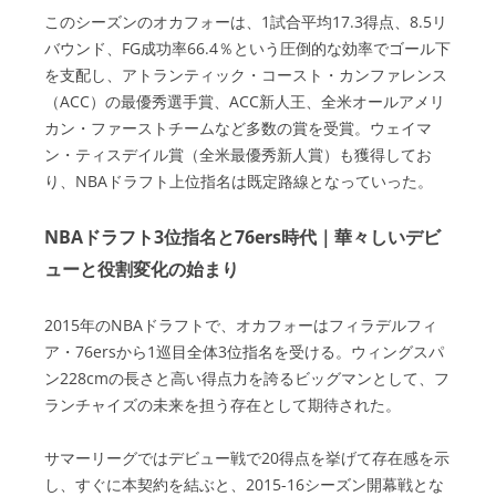
このシーズンのオカフォーは、1試合平均17.3得点、8.5リ
バウンド、FG成功率66.4％という圧倒的な効率でゴール下
を支配し、アトランティック・コースト・カンファレンス
（ACC）の最優秀選手賞、ACC新人王、全米オールアメリ
カン・ファーストチームなど多数の賞を受賞。ウェイマ
ン・ティスデイル賞（全米最優秀新人賞）も獲得してお
り、NBAドラフト上位指名は既定路線となっていった。
NBAドラフト3位指名と76ers時代｜華々しいデビ
ューと役割変化の始まり
2015年のNBAドラフトで、オカフォーはフィラデルフィ
ア・76ersから1巡目全体3位指名を受ける。ウィングスパ
ン228cmの長さと高い得点力を誇るビッグマンとして、フ
ランチャイズの未来を担う存在として期待された。
サマーリーグではデビュー戦で20得点を挙げて存在感を示
し、すぐに本契約を結ぶと、2015-16シーズン開幕戦とな