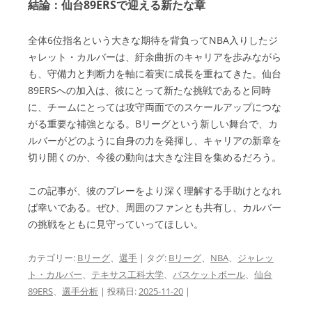
結論：仙台89ERSで迎える新たな章
全体6位指名という大きな期待を背負ってNBA入りしたジ
ャレット・カルバーは、紆余曲折のキャリアを歩みながら
も、守備力と判断力を軸に着実に成長を重ねてきた。仙台
89ERSへの加入は、彼にとって新たな挑戦であると同時
に、チームにとっては攻守両面でのスケールアップにつな
がる重要な補強となる。Bリーグという新しい舞台で、カ
ルバーがどのように自身の力を発揮し、キャリアの新章を
切り開くのか、今後の動向は大きな注目を集めるだろう。
この記事が、彼のプレーをより深く理解する手助けとなれ
ば幸いである。ぜひ、周囲のファンとも共有し、カルバー
の挑戦をともに見守っていってほしい。
カテゴリー:
Bリーグ
、
選手
| タグ:
Bリーグ
、
NBA
、
ジャレッ
ト・カルバー
、
テキサス工科大学
、
バスケットボール
、
仙台
89ERS
、
選手分析
| 投稿日:
2025-11-20
|