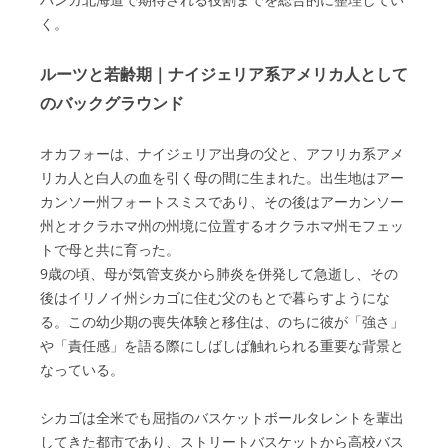
く。
ルーツと若齢期｜ナイジェリア系アメリカ人として
のバックグラウンド
オカフォーは、ナイジェリア出身の父と、アフリカ系アメ
リカ人と白人の血を引く母の間に生まれた。出生地はアー
カンソー州フォートスミスであり、その後はアーカンソー
州とオクラホマ州の州境に位置するオクラホマ州モフェッ
トで母と共に育った。
9歳の頃、母が気管支炎から肺炎を併発して急逝し、その
後はイリノイ州シカゴに住む父のもとで暮らすようにな
る。この幼少期の喪失体験と移住は、のちに彼が「強さ」
や「責任感」を語る際にしばしば触れられる重要な背景と
なっている。
シカゴは全米でも屈指のバスケットボールタレントを輩出
してきた都市であり、ストリートバスケットから高校バス