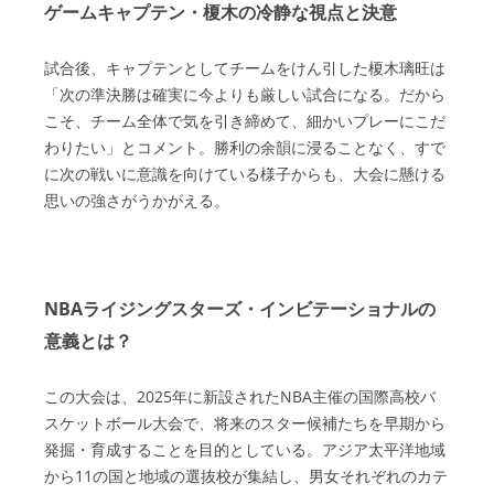
ゲームキャプテン・榎木の冷静な視点と決意
試合後、キャプテンとしてチームをけん引した榎木璃旺は
「次の準決勝は確実に今よりも厳しい試合になる。だから
こそ、チーム全体で気を引き締めて、細かいプレーにこだ
わりたい」とコメント。勝利の余韻に浸ることなく、すで
に次の戦いに意識を向けている様子からも、大会に懸ける
思いの強さがうかがえる。
NBAライジングスターズ・インビテーショナルの
意義とは？
この大会は、2025年に新設されたNBA主催の国際高校バ
スケットボール大会で、将来のスター候補たちを早期から
発掘・育成することを目的としている。アジア太平洋地域
から11の国と地域の選抜校が集結し、男女それぞれのカテ