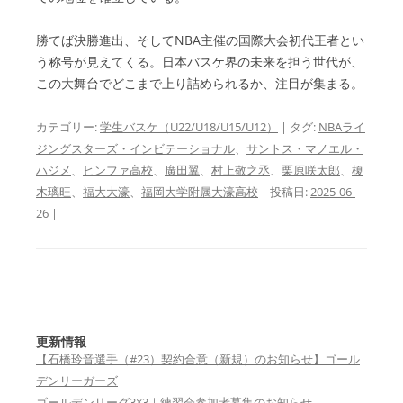
勝てば決勝進出、そしてNBA主催の国際大会初代王者とい
う称号が見えてくる。日本バスケ界の未来を担う世代が、
この大舞台でどこまで上り詰められるか、注目が集まる。
カテゴリー:
学生バスケ（U22/U18/U15/U12）
| タグ:
NBAライ
ジングスターズ・インビテーショナル
、
サントス・マノエル・
ハジメ
、
ヒンファ高校
、
廣田翼
、
村上敬之丞
、
栗原咲太郎
、
榎
木璃旺
、
福大大濠
、
福岡大学附属大濠高校
| 投稿日:
2025-06-
26
|
更新情報
【石橋玲音選手（#23）契約合意（新規）のお知らせ】ゴール
デンリーガーズ
ゴールデンリーグ3×3｜練習会参加者募集のお知らせ