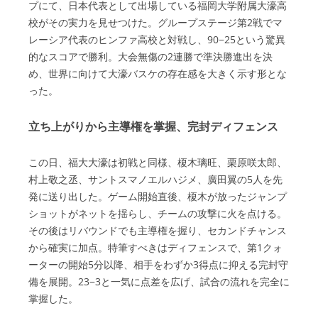
プにて、日本代表として出場している福岡大学附属大濠高
校がその実力を見せつけた。グループステージ第2戦でマ
レーシア代表のヒンファ高校と対戦し、90−25という驚異
的なスコアで勝利。大会無傷の2連勝で準決勝進出を決
め、世界に向けて大濠バスケの存在感を大きく示す形とな
った。
立ち上がりから主導権を掌握、完封ディフェンス
この日、福大大濠は初戦と同様、榎木璃旺、栗原咲太郎、
村上敬之丞、サントスマノエルハジメ、廣田翼の5人を先
発に送り出した。ゲーム開始直後、榎木が放ったジャンプ
ショットがネットを揺らし、チームの攻撃に火を点ける。
その後はリバウンドでも主導権を握り、セカンドチャンス
から確実に加点。特筆すべきはディフェンスで、第1クォ
ーターの開始5分以降、相手をわずか3得点に抑える完封守
備を展開。23−3と一気に点差を広げ、試合の流れを完全に
掌握した。