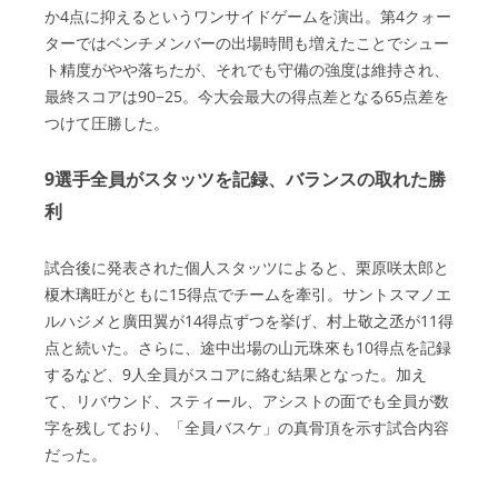
か4点に抑えるというワンサイドゲームを演出。第4クォー
ターではベンチメンバーの出場時間も増えたことでシュー
ト精度がやや落ちたが、それでも守備の強度は維持され、
最終スコアは90−25。今大会最大の得点差となる65点差を
つけて圧勝した。
9選手全員がスタッツを記録、バランスの取れた勝
利
試合後に発表された個人スタッツによると、栗原咲太郎と
榎木璃旺がともに15得点でチームを牽引。サントスマノエ
ルハジメと廣田翼が14得点ずつを挙げ、村上敬之丞が11得
点と続いた。さらに、途中出場の山元珠來も10得点を記録
するなど、9人全員がスコアに絡む結果となった。加え
て、リバウンド、スティール、アシストの面でも全員が数
字を残しており、「全員バスケ」の真骨頂を示す試合内容
だった。