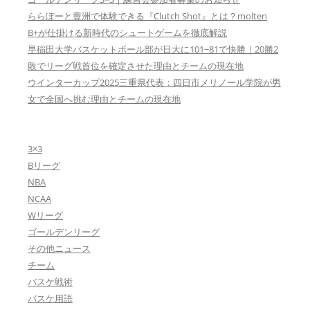
ららぽーと豊洲で体験できる『Clutch Shot』とは？molten
B+が仕掛ける新時代のシュートゲームを徹底解説
早稲田大学バスケットボール部が日大に101−81で快勝｜20勝2
敗でリーグ戦首位を確定させた理由とチームの現在地
ウインターカップ2025三重県代表：四日市メリノール学院が男
女で全国へ挑む理由とチームの現在地
3×3
Bリーグ
NBA
NCAA
Wリーグ
ゴールデンリーグ
その他ニュース
チーム
バスケ戦術
バスケ用語