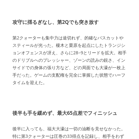
攻守に揺るぎなし、第2Qでも突き放す
第2クォーターも集中力は途切れず、的確なパスカットや
スティールが光った。榎木と栗原を起点にしたトランジシ
ョンオフェンスが冴え、さらに28−9とリードを拡大。相手
のドリブルへのプレッシャー、ゾーンの読みの鋭さ、イン
サイドでの身体の張り方など、どの局面でも大濠が一枚上
手だった。ゲームの支配権を完全に掌握した状態でハーフ
タイムを迎えた。
後半も手を緩めず、最大65点差でフィニッシュ
後半に入っても、福大大濠は一切の油断を見せなかった。
特に第3クォーターは圧巻の33得点を記録し、相手をわず