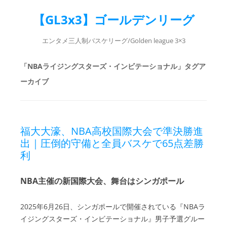
【GL3x3】ゴールデンリーグ
エンタメ三人制バスケリーグ/Golden league 3×3
「
NBAライジングスターズ・インビテーショナル
」タグア
ーカイブ
福大大濠、NBA高校国際大会で準決勝進
出｜圧倒的守備と全員バスケで65点差勝
利
NBA主催の新国際大会、舞台はシンガポール
2025年6月26日、シンガポールで開催されている『NBAラ
イジングスターズ・インビテーショナル』男子予選グルー