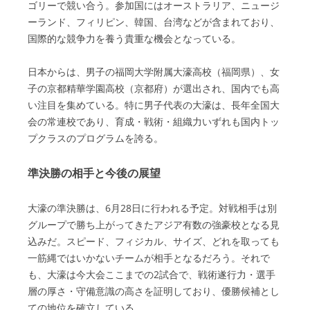
ゴリーで競い合う。参加国にはオーストラリア、ニュージ
ーランド、フィリピン、韓国、台湾などが含まれており、
国際的な競争力を養う貴重な機会となっている。
日本からは、男子の福岡大学附属大濠高校（福岡県）、女
子の京都精華学園高校（京都府）が選出され、国内でも高
い注目を集めている。特に男子代表の大濠は、長年全国大
会の常連校であり、育成・戦術・組織力いずれも国内トッ
プクラスのプログラムを誇る。
準決勝の相手と今後の展望
大濠の準決勝は、6月28日に行われる予定。対戦相手は別
グループで勝ち上がってきたアジア有数の強豪校となる見
込みだ。スピード、フィジカル、サイズ、どれを取っても
一筋縄ではいかないチームが相手となるだろう。それで
も、大濠は今大会ここまでの2試合で、戦術遂行力・選手
層の厚さ・守備意識の高さを証明しており、優勝候補とし
ての地位を確立している。