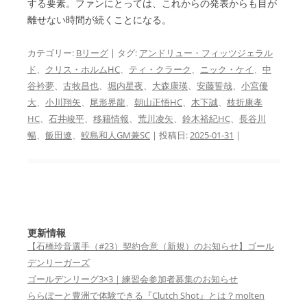
する要素。ファンにとっては、これからの発表からも目が
離せない時間が続くことになる。
カテゴリー:
Bリーグ
| タグ:
アンドリュー・フィッツジェラル
ド
、
クリス・ホルムHC
、
ティ・クラーク
、
ニック・ケイ
、
中
谷衿夢
、
古牧昌也
、
堀内星夜
、
大森康瑛
、
安藤誓哉
、
小宮優
大
、
小川翔矢
、
尾形界龍
、
朝山正悟HC
、
木下誠
、
枝折康孝
HC
、
石井峻平
、
移籍情報
、
荒川凌矢
、
鈴木裕紀HC
、
長谷川
暢
、
飯田遼
、
鮫島和人GM兼SC
| 投稿日:
2025-01-31
|
更新情報
【石橋玲音選手（#23）契約合意（新規）のお知らせ】ゴール
デンリーガーズ
ゴールデンリーグ3×3｜練習会参加者募集のお知らせ
ららぽーと豊洲で体験できる『Clutch Shot』とは？molten