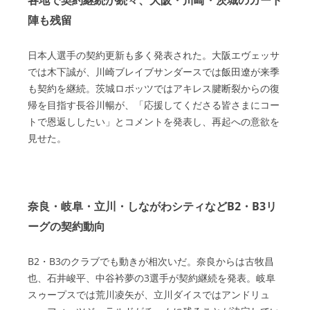
各地で契約継続が続々、大阪・川崎・茨城のガード
陣も残留
日本人選手の契約更新も多く発表された。大阪エヴェッサ
では木下誠が、川崎ブレイブサンダースでは飯田遼が来季
も契約を継続。茨城ロボッツではアキレス腱断裂からの復
帰を目指す長谷川暢が、「応援してくださる皆さまにコー
トで恩返ししたい」とコメントを発表し、再起への意欲を
見せた。
奈良・岐阜・立川・しながわシティなどB2・B3リ
ーグの契約動向
B2・B3のクラブでも動きが相次いだ。奈良からは古牧昌
也、石井峻平、中谷衿夢の3選手が契約継続を発表。岐阜
スゥープスでは荒川凌矢が、立川ダイスではアンドリュ