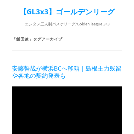
【GL3x3】ゴールデンリーグ
エンタメ三人制バスケリーグ/Golden league 3×3
「
飯田遼
」タグアーカイブ
安藤誓哉が横浜BCへ移籍｜島根主力残留
や各地の契約発表も