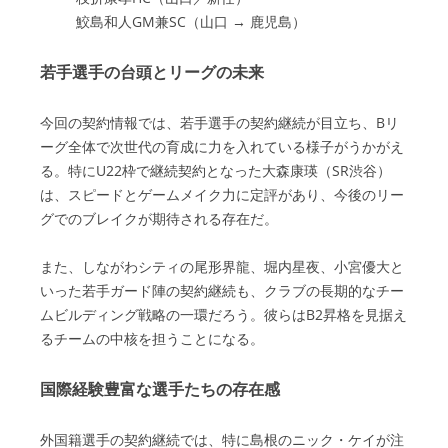
鮫島和人GM兼SC（山口 → 鹿児島）
若手選手の台頭とリーグの未来
今回の契約情報では、若手選手の契約継続が目立ち、Bリ
ーグ全体で次世代の育成に力を入れている様子がうかがえ
る。特にU22枠で継続契約となった大森康瑛（SR渋谷）
は、スピードとゲームメイク力に定評があり、今後のリー
グでのブレイクが期待される存在だ。
また、しながわシティの尾形界龍、堀内星夜、小宮優大と
いった若手ガード陣の契約継続も、クラブの長期的なチー
ムビルディング戦略の一環だろう。彼らはB2昇格を見据え
るチームの中核を担うことになる。
国際経験豊富な選手たちの存在感
外国籍選手の契約継続では、特に島根のニック・ケイが注