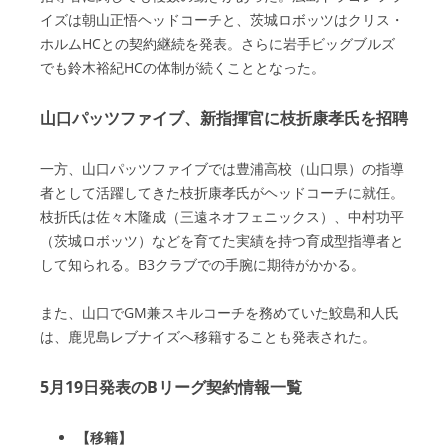
イズは朝山正悟ヘッドコーチと、茨城ロボッツはクリス・
ホルムHCとの契約継続を発表。さらに岩手ビッグブルズ
でも鈴木裕紀HCの体制が続くこととなった。
山口パッツファイブ、新指揮官に枝折康孝氏を招聘
一方、山口パッツファイブでは豊浦高校（山口県）の指導
者として活躍してきた枝折康孝氏がヘッドコーチに就任。
枝折氏は佐々木隆成（三遠ネオフェニックス）、中村功平
（茨城ロボッツ）などを育てた実績を持つ育成型指導者と
して知られる。B3クラブでの手腕に期待がかかる。
また、山口でGM兼スキルコーチを務めていた鮫島和人氏
は、鹿児島レブナイズへ移籍することも発表された。
5月19日発表のBリーグ契約情報一覧
【移籍】