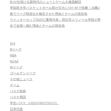
B+が仕掛ける新時代のシュートゲームを徹底解説
早稲田大学バスケットボール部が日大に101−81で快勝｜20勝2
敗でリーグ戦首位を確定させた理由とチームの現在地
ウインターカップ2025三重県代表：四日市メリノール学院が男
女で全国へ挑む理由とチームの現在地
3×3
Bリーグ
NBA
NCAA
Wリーグ
ゴールデンリーグ
その他ニュース
チーム
バスケ戦術
バスケ用語
学生バスケ（U22/U18/U15/U12）
日本代表