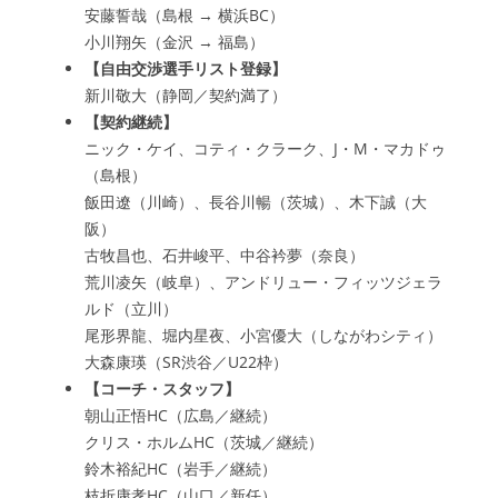
安藤誓哉（島根 → 横浜BC）
小川翔矢（金沢 → 福島）
【自由交渉選手リスト登録】
新川敬大（静岡／契約満了）
【契約継続】
ニック・ケイ、コティ・クラーク、J・M・マカドゥ
（島根）
飯田遼（川崎）、長谷川暢（茨城）、木下誠（大
阪）
古牧昌也、石井峻平、中谷衿夢（奈良）
荒川凌矢（岐阜）、アンドリュー・フィッツジェラ
ルド（立川）
尾形界龍、堀内星夜、小宮優大（しながわシティ）
大森康瑛（SR渋谷／U22枠）
【コーチ・スタッフ】
朝山正悟HC（広島／継続）
クリス・ホルムHC（茨城／継続）
鈴木裕紀HC（岩手／継続）
枝折康孝HC（山口／新任）