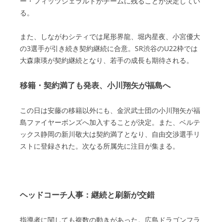
ー・フィッツジェラルドがチームに残ることが決定してい
る。
また、しながわシティでは尾形界龍、堀内星夜、小宮優大
の3選手が引き続き契約継続に合意。SR渋谷のU22枠では
大森康瑛が契約継続となり、若手の成長も期待される。
移籍・契約満了も発表、小川翔矢が福島へ
この日は安藤の移籍以外にも、金沢武士団の小川翔矢が福
島ファイヤーボンズへ加入することが決定。また、ベルテ
ックス静岡の新川敬大は契約満了となり、自由交渉選手リ
ストに登録された。次なる所属先に注目が集まる。
ヘッドコーチ人事：継続と刷新が交錯
指導者に関しても複数の動きがあった。広島ドラゴンフラ