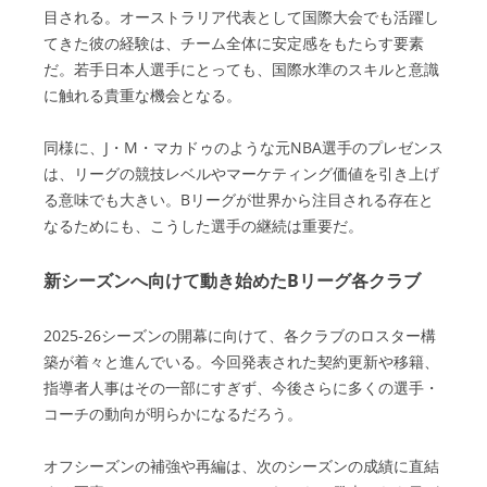
目される。オーストラリア代表として国際大会でも活躍し
てきた彼の経験は、チーム全体に安定感をもたらす要素
だ。若手日本人選手にとっても、国際水準のスキルと意識
に触れる貴重な機会となる。
同様に、J・M・マカドゥのような元NBA選手のプレゼンス
は、リーグの競技レベルやマーケティング価値を引き上げ
る意味でも大きい。Bリーグが世界から注目される存在と
なるためにも、こうした選手の継続は重要だ。
新シーズンへ向けて動き始めたBリーグ各クラブ
2025-26シーズンの開幕に向けて、各クラブのロスター構
築が着々と進んでいる。今回発表された契約更新や移籍、
指導者人事はその一部にすぎず、今後さらに多くの選手・
コーチの動向が明らかになるだろう。
オフシーズンの補強や再編は、次のシーズンの成績に直結