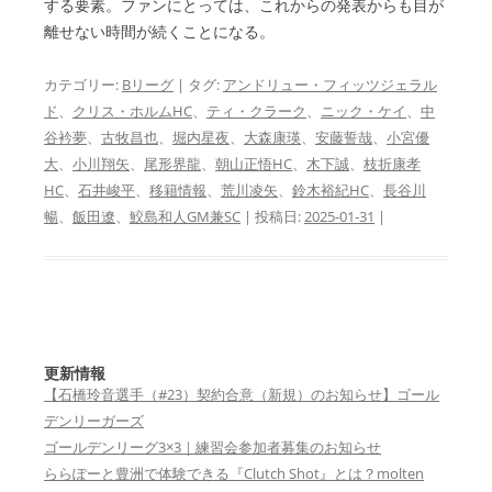
する要素。ファンにとっては、これからの発表からも目が
離せない時間が続くことになる。
カテゴリー:
Bリーグ
| タグ:
アンドリュー・フィッツジェラル
ド
、
クリス・ホルムHC
、
ティ・クラーク
、
ニック・ケイ
、
中
谷衿夢
、
古牧昌也
、
堀内星夜
、
大森康瑛
、
安藤誓哉
、
小宮優
大
、
小川翔矢
、
尾形界龍
、
朝山正悟HC
、
木下誠
、
枝折康孝
HC
、
石井峻平
、
移籍情報
、
荒川凌矢
、
鈴木裕紀HC
、
長谷川
暢
、
飯田遼
、
鮫島和人GM兼SC
| 投稿日:
2025-01-31
|
更新情報
【石橋玲音選手（#23）契約合意（新規）のお知らせ】ゴール
デンリーガーズ
ゴールデンリーグ3×3｜練習会参加者募集のお知らせ
ららぽーと豊洲で体験できる『Clutch Shot』とは？molten