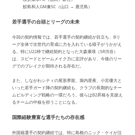
鮫島和人GM兼SC（山口 → 鹿児島）
若手選手の台頭とリーグの未来
今回の契約情報では、若手選手の契約継続が目立ち、Bリ
ーグ全体で次世代の育成に力を入れている様子がうかがえ
る。特にU22枠で継続契約となった大森康瑛（SR渋谷）
は、スピードとゲームメイク力に定評があり、今後のリー
グでのブレイクが期待される存在だ。
また、しながわシティの尾形界龍、堀内星夜、小宮優大と
いった若手ガード陣の契約継続も、クラブの長期的なチー
ムビルディング戦略の一環だろう。彼らはB2昇格を見据え
るチームの中核を担うことになる。
国際経験豊富な選手たちの存在感
外国籍選手の契約継続では、特に島根のニック・ケイが注