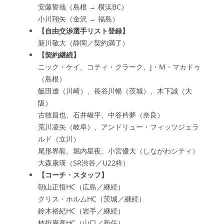
安藤誓哉（島根 → 横浜BC）
小川翔矢（金沢 → 福島）
【自由交渉選手リスト登録】
新川敬大（静岡／契約満了）
【契約継続】
ニック・ケイ、コティ・クラーク、J・M・マカドゥ
（島根）
飯田遼（川崎）、長谷川暢（茨城）、木下誠（大
阪）
古牧昌也、石井峻平、中谷衿夢（奈良）
荒川凌矢（岐阜）、アンドリュー・フィッツジェラ
ルド（立川）
尾形界龍、堀内星夜、小宮優大（しながわシティ）
大森康瑛（SR渋谷／U22枠）
【コーチ・スタッフ】
朝山正悟HC（広島／継続）
クリス・ホルムHC（茨城／継続）
鈴木裕紀HC（岩手／継続）
枝折康孝HC（山口／新任）