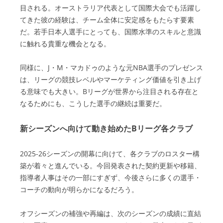
目される。オーストラリア代表として国際大会でも活躍し
てきた彼の経験は、チーム全体に安定感をもたらす要素
だ。若手日本人選手にとっても、国際水準のスキルと意識
に触れる貴重な機会となる。
同様に、J・M・マカドゥのような元NBA選手のプレゼンス
は、リーグの競技レベルやマーケティング価値を引き上げ
る意味でも大きい。Bリーグが世界から注目される存在と
なるためにも、こうした選手の継続は重要だ。
新シーズンへ向けて動き始めたBリーグ各クラブ
2025-26シーズンの開幕に向けて、各クラブのロスター構
築が着々と進んでいる。今回発表された契約更新や移籍、
指導者人事はその一部にすぎず、今後さらに多くの選手・
コーチの動向が明らかになるだろう。
オフシーズンの補強や再編は、次のシーズンの成績に直結