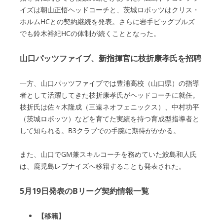
イズは朝山正悟ヘッドコーチと、茨城ロボッツはクリス・
ホルムHCとの契約継続を発表。さらに岩手ビッグブルズ
でも鈴木裕紀HCの体制が続くこととなった。
山口パッツファイブ、新指揮官に枝折康孝氏を招聘
一方、山口パッツファイブでは豊浦高校（山口県）の指導
者として活躍してきた枝折康孝氏がヘッドコーチに就任。
枝折氏は佐々木隆成（三遠ネオフェニックス）、中村功平
（茨城ロボッツ）などを育てた実績を持つ育成型指導者と
して知られる。B3クラブでの手腕に期待がかかる。
また、山口でGM兼スキルコーチを務めていた鮫島和人氏
は、鹿児島レブナイズへ移籍することも発表された。
5月19日発表のBリーグ契約情報一覧
【移籍】