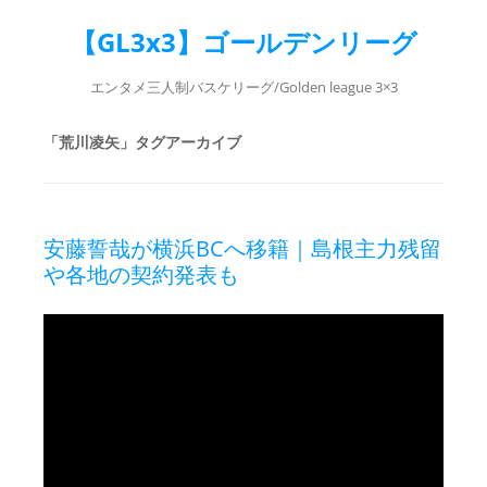
【GL3x3】ゴールデンリーグ
エンタメ三人制バスケリーグ/Golden league 3×3
「
荒川凌矢
」タグアーカイブ
安藤誓哉が横浜BCへ移籍｜島根主力残留
や各地の契約発表も