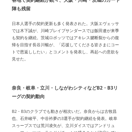
各地で契約継続が続々、大阪・川崎・茨城のガード
陣も残留
日本人選手の契約更新も多く発表された。大阪エヴェッサ
では木下誠が、川崎ブレイブサンダースでは飯田遼が来季
も契約を継続。茨城ロボッツではアキレス腱断裂からの復
帰を目指す長谷川暢が、「応援してくださる皆さまにコー
トで恩返ししたい」とコメントを発表し、再起への意欲を
見せた。
奈良・岐阜・立川・しながわシティなどB2・B3リ
ーグの契約動向
B2・B3のクラブでも動きが相次いだ。奈良からは古牧昌
也、石井峻平、中谷衿夢の3選手が契約継続を発表。岐阜
スゥープスでは荒川凌矢が、立川ダイスではアンドリュ