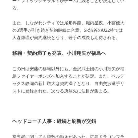
ー・フィッツジェラルドがチームに残ることが決定してい
る。
また、しながわシティでは尾形界龍、堀内星夜、小宮優大
の3選手が引き続き契約継続に合意。SR渋谷のU22枠では
大森康瑛が契約継続となり、若手の成長も期待される。
移籍・契約満了も発表、小川翔矢が福島へ
この日は安藤の移籍以外にも、金沢武士団の小川翔矢が福
島ファイヤーボンズへ加入することが決定。また、ベルテ
ックス静岡の新川敬大は契約満了となり、自由交渉選手リ
ストに登録された。次なる所属先に注目が集まる。
ヘッドコーチ人事：継続と刷新が交錯
指導者に関しても複数の動きがあった。広島ドラゴンフラ