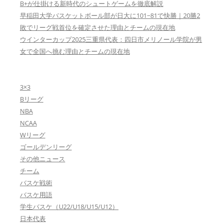
B+が仕掛ける新時代のシュートゲームを徹底解説
早稲田大学バスケットボール部が日大に101−81で快勝｜20勝2
敗でリーグ戦首位を確定させた理由とチームの現在地
ウインターカップ2025三重県代表：四日市メリノール学院が男
女で全国へ挑む理由とチームの現在地
3×3
Bリーグ
NBA
NCAA
Wリーグ
ゴールデンリーグ
その他ニュース
チーム
バスケ戦術
バスケ用語
学生バスケ（U22/U18/U15/U12）
日本代表