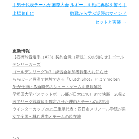
｜男子代表チームが国際大会
ルギー」を軸に再起を誓う｜
出場禁止に
敗戦から学ぶ逆襲のマインド
セットと実装
→
更新情報
【石橋玲音選手（#23）契約合意（新規）のお知らせ】ゴール
デンリーガーズ
ゴールデンリーグ3×3｜練習会参加者募集のお知らせ
ららぽーと豊洲で体験できる『Clutch Shot』とは？molten
B+が仕掛ける新時代のシュートゲームを徹底解説
早稲田大学バスケットボール部が日大に101−81で快勝｜20勝2
敗でリーグ戦首位を確定させた理由とチームの現在地
ウインターカップ2025三重県代表：四日市メリノール学院が男
女で全国へ挑む理由とチームの現在地
3×3