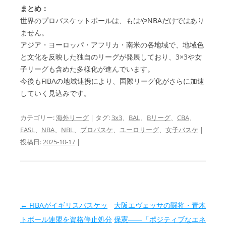
まとめ：
世界のプロバスケットボールは、もはやNBAだけではあり
ません。
アジア・ヨーロッパ・アフリカ・南米の各地域で、地域色
と文化を反映した独自のリーグが発展しており、3×3や女
子リーグも含めた多様化が進んでいます。
今後もFIBAの地域連携により、国際リーグ化がさらに加速
していく見込みです。
カテゴリー:
海外リーグ
| タグ:
3x3
、
BAL
、
Bリーグ
、
CBA
、
EASL
、
NBA
、
NBL
、
プロバスケ
、
ユーロリーグ
、
女子バスケ
|
投稿日:
2025-10-17
|
投稿ナビゲーション
←
FIBAがイギリスバスケッ
大阪エヴェッサの闘将・青木
トボール連盟を資格停止処分
保憲――「ポジティブなエネ