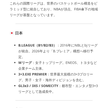
これらの国際リーグは、世界のバスケットボール構造をピ
ラミッド型に統合しており、NBAが頂点、FIBA傘下の地域
リーグが基盤となっています。
日本
B.LEAGUE（B1/B2/B3）
：2016年にNBLとbjリーグ
が統合。2026年より「B.プレミア」構想へ移行予
定。
Wリーグ
：女子トップリーグ。ENEOS、トヨタなど
企業チーム主体。
3×3.EXE PREMIER
：世界最大規模の3×3プロリー
グ。男子・女子・海外ディビジョンを含む。
GL3x3 / 3XS / SOMECITY
：都市型・エンタメ型3×3
リーグとして急成長中。