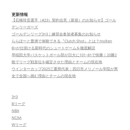
更新情報
【石橋玲音選手（#23）契約合意（新規）のお知らせ】ゴール
デンリーガーズ
ゴールデンリーグ3×3｜練習会参加者募集のお知らせ
ららぽーと豊洲で体験できる『Clutch Shot』とは？molten
B+が仕掛ける新時代のシュートゲームを徹底解説
早稲田大学バスケットボール部が日大に101−81で快勝｜20勝2
敗でリーグ戦首位を確定させた理由とチームの現在地
ウインターカップ2025三重県代表：四日市メリノール学院が男
女で全国へ挑む理由とチームの現在地
3×3
Bリーグ
NBA
NCAA
Wリーグ