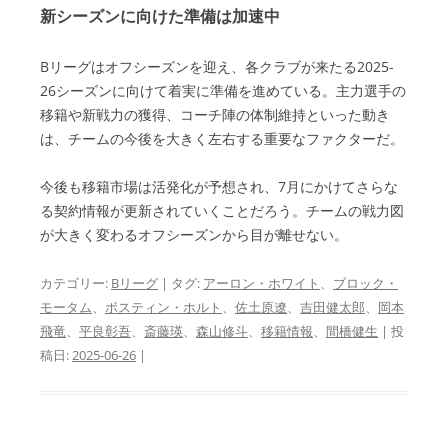
新シーズンに向けた準備は加速中
Bリーグはオフシーズンを迎え、各クラブが来たる2025-
26シーズンに向けて着実に準備を進めている。主力選手の
移籍や新戦力の獲得、コーチ陣の体制維持といった動き
は、チームの今後を大きく左右する重要なファクターだ。
今後も移籍市場は活発化が予想され、7月にかけてさらな
る契約情報が更新されていくことだろう。チームの戦力図
が大きく変わるオフシーズンから目が離せない。
カテゴリー:
Bリーグ
| タグ:
アーロン・ホワイト
、
ブロック・
モータム
、
ボスティン・ホルト
、
佐土原遼
、
吉田健太郎
、
岡本
飛竜
、
平良彰吾
、
斎藤瑛
、
森山修斗
、
移籍情報
、
間橋健生
| 投
稿日:
2025-06-26
|