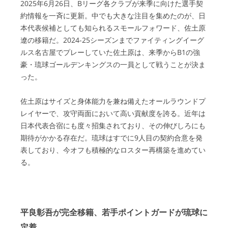
2025年6月26日、Bリーグ各クラブが来季に向けた選手契
約情報を一斉に更新。中でも大きな注目を集めたのが、日
本代表候補としても知られるスモールフォワード、佐土原
遼の移籍だ。2024-25シーズンまでファイティングイーグ
ルス名古屋でプレーしていた佐土原は、来季からB1の強
豪・琉球ゴールデンキングスの一員として戦うことが決ま
った。
佐土原はサイズと身体能力を兼ね備えたオールラウンドプ
レイヤーで、攻守両面において高い貢献度を誇る。近年は
日本代表合宿にも度々招集されており、その伸びしろにも
期待がかかる存在だ。琉球はすでに9人目の契約合意を発
表しており、今オフも積極的なロスター再構築を進めてい
る。
平良彰吾が完全移籍、若手ポイントガードが琉球に
定着