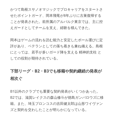
かつて島根スサノオマジックでプロキャリアをスタートさ
せたポイントガード、岡本飛竜が8年ぶりに古巣復帰する
ことが発表された。前所属のアルバルク東京では、主に控
えガードとしてチームを支え、経験を積んできた。
岡本はゲームの流れを読む能力と安定したボール運びに定
評があり、ベテランとしての落ち着きも兼ね備える。島根
にとっては、若手が多いガード陣を支える 精神的支柱 と
しての役割が期待されている。
下部リーグ・B2・B3でも移籍や契約継続の発表が
相次ぐ
B1以外のクラブでも重要な契約発表がいくつかあった。
B2では、滋賀レイクスの森山修斗が徳島ガンバロウズに移
籍。また、埼玉ブロンコスの吉田健太郎は山形ワイヴァン
ズと契約を交わしたことが明らかになっている。