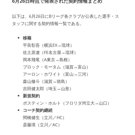
6月26日時点で発表された契約情報まとめ
以下は、6月26日にBリーグ各クラブが公表した選手・ス
タッフに関する契約情報一覧である。
移籍
平良彰吾（横浜EX→琉球）
佐土原遼（FE名古屋→琉球）
岡本飛竜（A東京→島根）
ブロック・モータム（滋賀→富山）
アーロン・ホワイト（富山→三河）
森山修斗（滋賀→徳島）
吉田健太郎（埼玉→山形）
新規契約
ボスティン・ホルト（フロリダ州立大→山口）
コーチ契約継続
間橋健生（立川／HC）
斎藤瑛（立川／AC）