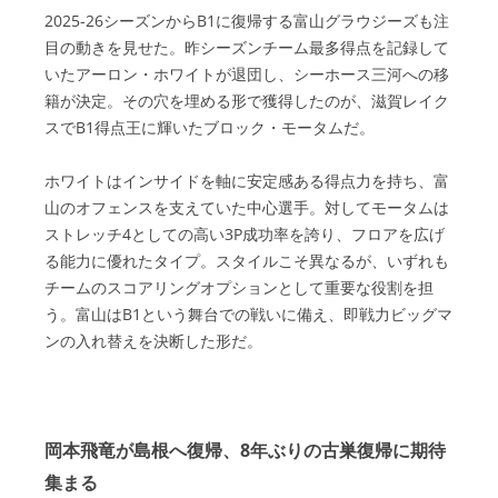
2025-26シーズンからB1に復帰する富山グラウジーズも注
目の動きを見せた。昨シーズンチーム最多得点を記録して
いたアーロン・ホワイトが退団し、シーホース三河への移
籍が決定。その穴を埋める形で獲得したのが、滋賀レイク
スでB1得点王に輝いたブロック・モータムだ。
ホワイトはインサイドを軸に安定感ある得点力を持ち、富
山のオフェンスを支えていた中心選手。対してモータムは
ストレッチ4としての高い3P成功率を誇り、フロアを広げ
る能力に優れたタイプ。スタイルこそ異なるが、いずれも
チームのスコアリングオプションとして重要な役割を担
う。富山はB1という舞台での戦いに備え、即戦力ビッグマ
ンの入れ替えを決断した形だ。
岡本飛竜が島根へ復帰、8年ぶりの古巣復帰に期待
集まる