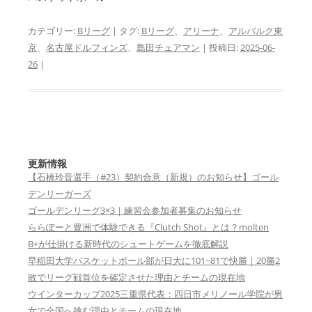
カテゴリー:
Bリーグ
| タグ:
Bリーグ
、
アリーナ
、
アルバルク東
京
、
名古屋ドルフィンズ
、
島田チェアマン
| 投稿日:
2025-06-
26
|
更新情報
【石橋玲音選手（#23）契約合意（新規）のお知らせ】ゴール
デンリーガーズ
ゴールデンリーグ3×3｜練習会参加者募集のお知らせ
ららぽーと豊洲で体験できる『Clutch Shot』とは？molten
B+が仕掛ける新時代のシュートゲームを徹底解説
早稲田大学バスケットボール部が日大に101−81で快勝｜20勝2
敗でリーグ戦首位を確定させた理由とチームの現在地
ウインターカップ2025三重県代表：四日市メリノール学院が男
女で全国へ挑む理由とチームの現在地