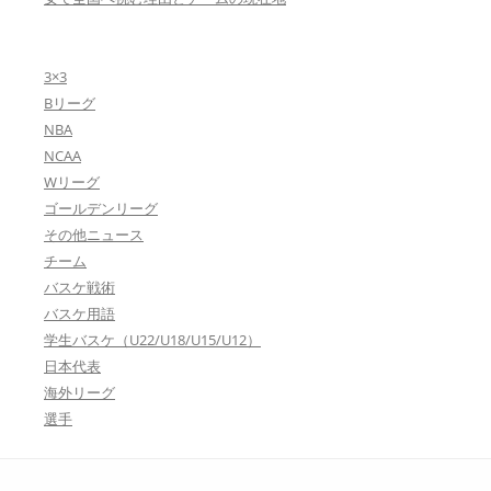
3×3
Bリーグ
NBA
NCAA
Wリーグ
ゴールデンリーグ
その他ニュース
チーム
バスケ戦術
バスケ用語
学生バスケ（U22/U18/U15/U12）
日本代表
海外リーグ
選手