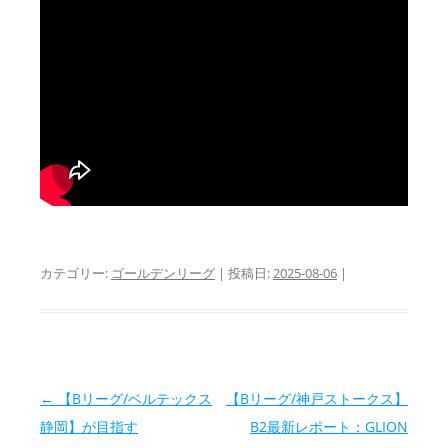
カテゴリー:
ゴールデンリーグ
| 投稿日:
2025-08-06
|
投稿ナビゲーション
←
【Bリーグ/ベルテックス
【Bリーグ/神戸ストークス】
静岡】が目指す
B2最新レポート：GLION