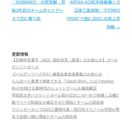
「NOBRAKE!」の現実解：昇
ARENA KOBE本格稼働と川
格2年目のチーム作りとデー
辺泰三新体制、“STORKS
タで読む勝ち筋
PRIDE”で挑む2025-26再上昇
戦略
→
更新情報
【石橋玲音選手（#23）契約合意（新規）のお知らせ】ゴール
デンリーガーズ
ゴールデンリーグ3×3｜練習会参加者募集のお知らせ
ららぽーと豊洲で体験できる『Clutch Shot』とは？molten
B+が仕掛ける新時代のシュートゲームを徹底解説
早稲田大学バスケットボール部が日大に101−81で快勝｜20勝2
敗でリーグ戦首位を確定させた理由とチームの現在地
ウインターカップ2025三重県代表：四日市メリノール学院が男
女で全国へ挑む理由とチームの現在地