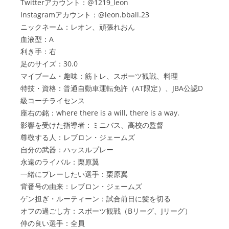
Twitterアカウント：@1219_leon
Instagramアカウント：@leon.bball.23
ニックネーム：レオン、頑張れおん
血液型：A
利き手：右
足のサイズ：30.0
マイブーム・趣味：筋トレ、スポーツ観戦、料理
特技・資格：普通自動車運転免許（AT限定）、JBA公認D
級コーチライセンス
座右の銘：where there is a will, there is a way.
影響を受けた指導者：ミニバス、高校の監督
尊敬する人：レブロン・ジェームズ
自分の武器：ハッスルプレー
永遠のライバル：栗原翼
一緒にプレーしたい選手：栗原翼
背番号の由来：レブロン・ジェームズ
ゲン担ぎ・ルーティーン：試合前日に髪を切る
オフの過ごし方：スポーツ観戦（Bリーグ、Jリーグ）
仲の良い選手：全員