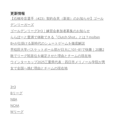
更新情報
【石橋玲音選手（#23）契約合意（新規）のお知らせ】ゴール
デンリーガーズ
ゴールデンリーグ3×3｜練習会参加者募集のお知らせ
ららぽーと豊洲で体験できる『Clutch Shot』とは？molten
B+が仕掛ける新時代のシュートゲームを徹底解説
早稲田大学バスケットボール部が日大に101−81で快勝｜20勝2
敗でリーグ戦首位を確定させた理由とチームの現在地
ウインターカップ2025三重県代表：四日市メリノール学院が男
女で全国へ挑む理由とチームの現在地
3×3
Bリーグ
NBA
NCAA
Wリーグ