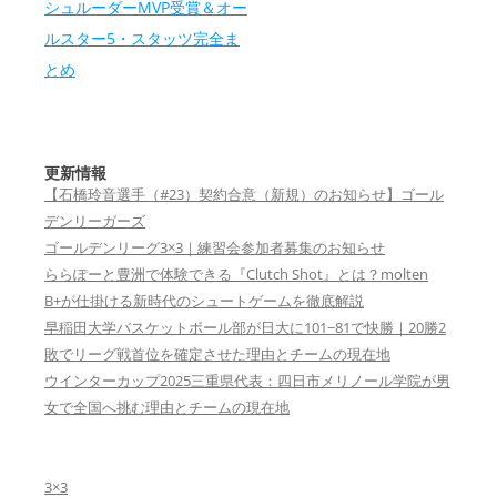
シュルーダーMVP受賞＆オー
ルスター5・スタッツ完全ま
とめ
更新情報
【石橋玲音選手（#23）契約合意（新規）のお知らせ】ゴール
デンリーガーズ
ゴールデンリーグ3×3｜練習会参加者募集のお知らせ
ららぽーと豊洲で体験できる『Clutch Shot』とは？molten
B+が仕掛ける新時代のシュートゲームを徹底解説
早稲田大学バスケットボール部が日大に101−81で快勝｜20勝2
敗でリーグ戦首位を確定させた理由とチームの現在地
ウインターカップ2025三重県代表：四日市メリノール学院が男
女で全国へ挑む理由とチームの現在地
3×3