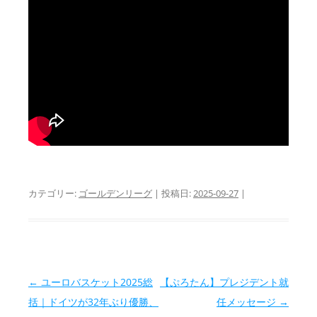
カテゴリー:
ゴールデンリーグ
| 投稿日:
2025-09-27
|
投稿ナビゲーション
←
ユーロバスケット2025総
【ぷろたん】プレジデント就
括｜ドイツが32年ぶり優勝、
任メッセージ
→